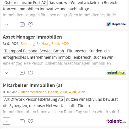
Österreichische Post AG
Das sind wir Wir entwickeln im Bereich
Konzern
Immobilien
innovative und nachhaltige
Immobilienlösungen
für einen der größten
Immobilienbestände
Österreichs. Die
Immobilienprojektentwicklung
verantwortet
strategisch bedeutende Entwicklungs- und
Transformationsprojekte über den gesamten Lebenszyklus
Asset Manager Immobilien
hinweg.
31.07.2026
Salzburg, Salzburg Stadt, 5020
Teampool Personal Service Gmbh
Für unseren Kunden, ein
erfolgreiches Unternehmen im
Immobilienbereich,
suchen wir
eine engagierte Persönlichkeit als Asset Manager
Immobilien
(m/w/d). Asset Manager
Immobilien
(m/w/d) StandortSalzburg,
Salzburg Arbeitszeit 40.0 Stunden/Woche Ihr
AufgabenbereichEigenverantwortliche Betreuung und
Mitarbeiter Immobilien (a)
Weiterentwicklung eines...
05.07.2026
Niederösterreich, Baden, 2500, Wien, Wien
Art Of Work Personalberatung AG
nutzen wir aktiv und bewusst
die Synergien, die unser Netzwerk schafft. Für ein
Immobilienunternehmen
aus dem Raum Zug suchen wir ab sofort
oder nach Vereinbarung einen Mitarbeiter
Immobilien
(a) Deine
Aufgaben: Du führst eigenständig ein überschaubares Portfolio