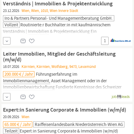
Mangelmeldung & Koordination:...
Verständnis | Immobilien & Projektentwicklung
23.12.2025
Wien, Wien, 1010, Wien Innere Stadt
Iro & Partners Personal- Und Managementberatung GmbH.
Vollzeit
Routinierte:r Buchhalter:in mit kaufmännischem
Verständnis |
Immobilien
& Projektentwicklung Ein
eigentümergeführtes Unternehmen einer renommierten
1
österreichischen
Immobiliengruppe
mit langjähriger
Erfolgsgeschichte im hochwertigen Projektentwicklungsbereich
Leiter Immobilien, Mitglied der Geschäftsleitung
sucht zur Verstärkung des Teams eine erfahrene,
(m/w/d)
18.07.2026
Kärnten, Kärnten, Wolfsberg, 9473, Lavamünd
200.000 € / Jahr
Führungserfahrung im
Immobilienmanagement,
Asset Management oder in der
Immobilienbewirtschaftung
Fundierte Kenntnisse des Schweizer
Immobilienmarkts
sowie Erfahrung in Portfolio-Management und
Vermietung Erfahrung in Budgetierung, Investitionsplanung
sowie Steuerung von Sanierungs- und Umbauprojekten Sehr gute
Expert:in Sanierung Corporate & Immobilien (w/m/d)
Kenntnisse im Mietrecht und in
immobilienbezogenen
20.09.2025
Wien
Prozessen...
65.000 € / Jahr
Raiffeisenlandesbank Niederösterreich-Wien AG
Teilzeit
Expert:in Sanierung Corporate &
Immobilien
(w/m/d)