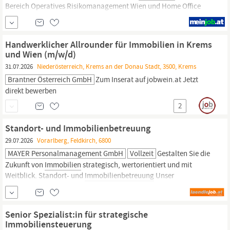
Bereich Operatives Risikomanagement Wien und Home Office
Tage, Anstellungsart: Flexible Arbeitszeitmodelle Sie möchten
Ihre Fachkompetenz in einem Arbeitsumfeld einsetzen, das
Transparenz, Offenheit und Ihre persönliche Weiterentwicklung
Handwerklicher Allrounder für Immobilien in Krems
fördert? Ein Umfeld, das Vielfalt und Teamgeist schätzt und...
und Wien (m/w/d)
31.07.2026
Niederösterreich, Krems an der Donau Stadt, 3500, Krems
Brantner Österreich GmbH
Zum Inserat auf jobwein.at Jetzt
direkt bewerben
2
Standort- und Immobilienbetreuung
29.07.2026
Vorarlberg, Feldkirch, 6800
MAYER Personalmanagement GmbH
Vollzeit
Gestalten Sie die
Zukunft von
Immobilien
strategisch, wertorientiert und mit
Weitblick. Standort- und
Immobilienbetreuung
Unser
Auftraggeber mit Standort im Vorarlberger Oberland ist eine
erfolgreiche
Immobiliengesellschaft
und realisiert Projekte mit
hoher Sorgfalt, Liebe zum Detail und einem ausgeprägten...
Senior Spezialist:in für strategische
Immobiliensteuerung