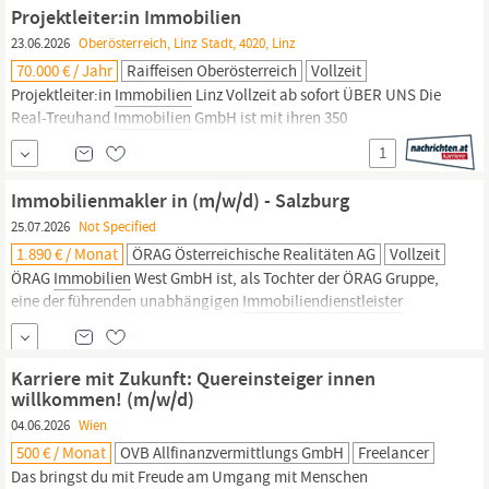
aus Mietliegenschaften und
Projektleiter:in Immobilien
Stockwerkeigentümergemeinschaften (ohne...
23.06.2026
Oberösterreich, Linz Stadt, 4020, Linz
70.000 € / Jahr
Raiffeisen Oberösterreich
Vollzeit
Projektleiter:in
Immobilien
Linz Vollzeit ab sofort ÜBER UNS Die
Real-Treuhand
Immobilien
GmbH ist mit ihren 350
Mitarbeiter:innen vor allem in Oberösterreich, Wien, Salzburg,
1
München und Prag tätig und zählt zu den größten und
erfolgreichsten
Immobilienunternehmen
Österreichs. Als 100%ige
Immobilienmakler in (m/w/d) - Salzburg
Tochtergesellschaft der...
25.07.2026
Not Specified
1.890 € / Monat
ÖRAG Österreichische Realitäten AG
Vollzeit
ÖRAG
Immobilien
West GmbH ist, als Tochter der ÖRAG Gruppe,
eine der führenden unabhängigen
Immobiliendienstleister
Österreichs und steht in Salzburg seit mehr als 60 Jahren für
unabhängige
Immobiliendienstleistung
in den Bereichen
Liegenschafts- und Hausverwaltung sowie
Karriere mit Zukunft: Quereinsteiger innen
Immobilienvermittlung.
Bei uns geht es um weit mehr als nur um
willkommen! (m/w/d)
Immobilien
- im Mittelpunkt
04.06.2026
Wien
500 € / Monat
OVB Allfinanzvermittlungs GmbH
Freelancer
Das bringst du mit Freude am Umgang mit Menschen