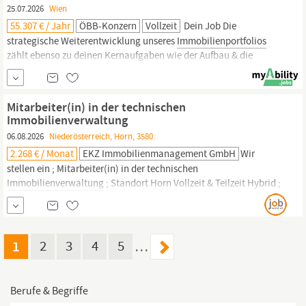
25.07.2026
Wien
55.307 € / Jahr
ÖBB-Konzern
Vollzeit
Dein Job Die
strategische Weiterentwicklung unseres
Immobilienportfolios
zählt ebenso zu deinen Kernaufgaben wie der Aufbau & die
Weiterentwicklung von Instrumenten und Prozessen der
strategischen
Immobiliensteuerung.
Immobilien-
& Teilportfolios
werden von dir analysiert und geeignete
Mitarbeiter(in) in der technischen
Handlungsempfehlungen...
Immobilienverwaltung
06.08.2026
Niederösterreich, Horn, 3580
2.268 € / Monat
EKZ Immobilienmanagement GmbH
Wir
stellen ein ; Mitarbeiter(in) in der technischen
Immobilienverwaltung
; Standort Horn Vollzeit & Teilzeit Hybrid ;
Wir sind die
Immobilienverwaltung
für Einkaufs- und
Fachmarktzentren. Mit der Spezialisierung auf den Bereich
;Verwaltung und Betrieb von Einkaufs- und Fachmarktzentren“
können wir auf mehr als 25 Jahre Erfahrung in...
1
2
3
4
5
…
Berufe & Begriffe