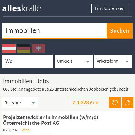
Für Jobbörsen
Keywortsuche
Ortssuche
Umkreissuche
Arbeitsform
Immobilien - Jobs
666 Stellenangebote aus 25 unterschiedlichen Jobbörsen gebündelt.
Sortierung
4.328
Ø
€ /
M.
Projektentwickler in Immobilien (w/m/d),
Österreichische Post AG
05.08.2026
Wien