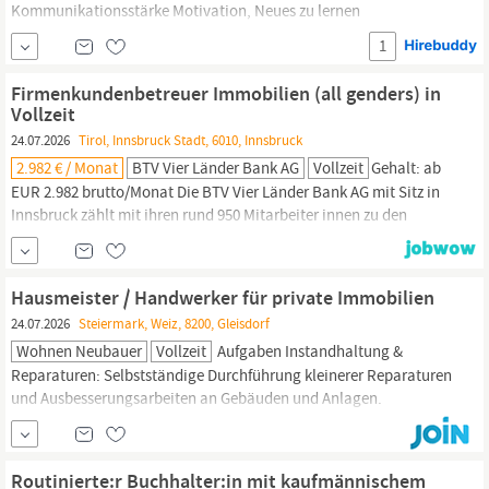
Kommunikationsstärke Motivation, Neues zu lernen
Zuverlässigkeit und Eigeninitiative Sehr gute Deutschkenntnisse
1
in Wort und Schrift (mind. B2) Deine Aufgaben Analyse
individueller Kundenbedürfnisse Unterstützung bei der Betreuung
Firmenkundenbetreuer Immobilien (all genders) in
und Beratung von Kund innen Aufbau von Fachwissen im Bereich
Vollzeit
Finanzen,
Immobilien
und Absicherung...
24.07.2026
Tirol, Innsbruck Stadt, 6010, Innsbruck
2.982 € / Monat
BTV Vier Länder Bank AG
Vollzeit
Gehalt: ab
EUR 2.982 brutto/Monat Die BTV Vier Länder Bank AG mit Sitz in
Innsbruck zählt mit ihren rund 950 Mitarbeiter innen zu den
erfolgreichsten Banken Österreichs und ist in den Märkten Tirol,
Vorarlberg, Wien, Süddeutschland, der deutschsprachigen
Schweiz und Südtirol aktiv. Zur Unterstützung suchen wir ab
Hausmeister / Handwerker für private Immobilien
sofort einen Firmenkundenbetreuer in in unserem
24.07.2026
Steiermark, Weiz, 8200, Gleisdorf
Immobilienteam.Das
erwartet Sie:
Wohnen Neubauer
Vollzeit
Aufgaben Instandhaltung &
Reparaturen: Selbstständige Durchführung kleinerer Reparaturen
und Ausbesserungsarbeiten an Gebäuden und Anlagen.
Objektkontrolle: Regelmäßige Kontrollgänge zur Überprüfung
des Gesamtzustands der
Immobilien.
Außenanlagen: Pflege der
Außenbereiche und Sauberhaltung der Grundstücke.
Routinierte:r Buchhalter:in mit kaufmännischem