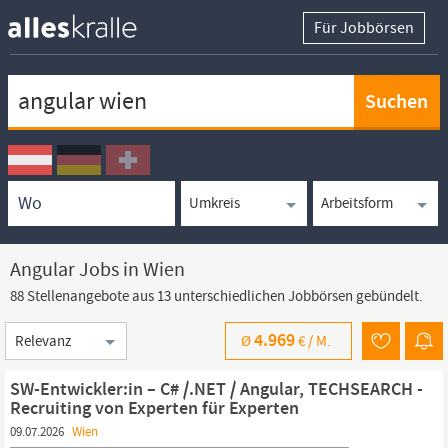
Für Jobbörsen
Keywortsuche
Ortssuche
Umkreissuche
Arbeitsform
Angular Jobs in Wien
88 Stellenangebote aus 13 unterschiedlichen Jobbörsen gebündelt.
Sortierung
4.969
Ø
€ /
M.
SW-Entwickler:in – C# /.NET / Angular, TECHSEARCH -
Recruiting von Experten für Experten
09.07.2026
Wien