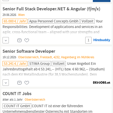
vorwiegend auf Python Basis, mittels Rapid Prototyping in ein
digitales Produkt zu gießen Aufbau eines Baukastens, um
Senior Full Stack Developer.NET & Angular (f/m/x)
29.06.2026
Wien
65.000 € / Jahr
Apsa Personnel Concepts Gmbh
Vollzeit
Your
Responsibilities: Development of applications and services in an
agile, cross-functional team – aligned with your strengths and
interests Design and further development of modern
Angular
1
frontend applications (latest framework versions)
Implementation of high-performance backend components using
Senior Software Developer
C# and the latest .NET technologies Working with SQL...
19.12.2025
Oberösterreich, Freistadt, 4232, Hagenberg im Mühlkreis
53.241 € / Jahr
STIWA Group
Vollzeit
Unser Angebot Ein
Jahresbruttogehalt ab € 53.241,-- (HTL) bzw. € 60.962,-- (Studium)
nach dem KV Metallindustrie (für 38,5 Wochenstunden). Dein
tatsächliches Gehalt richtet sich nach deiner Berufserfahrung und
Qualifikation. Diese Position ist wahlweise in
Wien
oder in
OÖ/Hagenberg i.M. zu besetzen. Vorteile einer großen,
COUNT IT Jobs
familiengeführten
älter als 1 Jahr
Oberösterreich
COUNT IT GmbH
COUNT IT ist einer der führenden
Unternehmensdienstleister Österreichs mit Standorten im