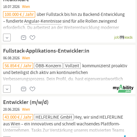
18.07.2026
Wien
100.000 € / Jahr
über Fullstack bis hin zu Backend-Entwicklung
– fundierte
Angular-Kenntnisse
sind für alle Rollen zwingend
erforderlich. Du arbeitest an der Weiterentwicklung moderner
Webanwendungen, der Modernisierung bestehender Systeme
sowie am Aufbau einer webbasierten Plattformarchitektur auf
Basis von
Angular,
Micro Frontends
Fullstack-Applikations-Entwickler:in
06.08.2026
Wien
56.854 € / Jahr
ÖBB-Konzern
Vollzeit
kommunizierst proaktiv
und beteiligst dich aktiv am kontinuierlichen
Verbesserungsprozess. Dein Profil, du. hast eigenverantwortlich
in komplexen Projekten Erfahrung als Fullstack-Entwickler:in
gesammelt. verfügst über mehrjährige Erfahrung in der
Entwicklung mit.NET Framework und.NET Core, ASP.NET, C# und
Entwickler (m/w/d)
Angular.
hast Erfahrung im Design und in der...
28.06.2026
Wien
43.000 € / Jahr
HELFERLINE GmbH
Hey, wir sind HELFERLINE
aus
Wien
– ein innovatives und schnell wachsendes Plattform-
Unternehmen. Tasks Zur Verstärkung unseres motivierten Teams
suchen wir eine versierte Entwicklerin oder einen versierten