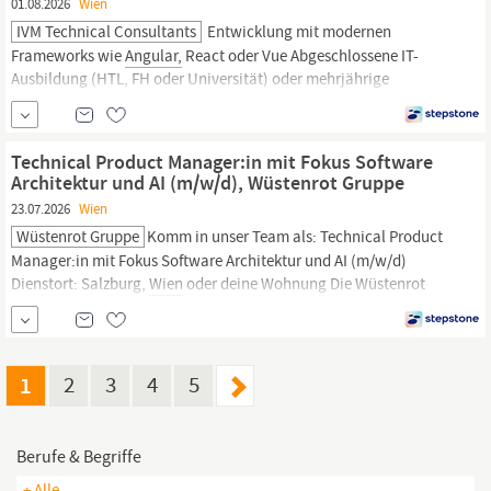
01.08.2026
Wien
IVM Technical Consultants
Entwicklung mit modernen
Frameworks wie
Angular,
React oder Vue Abgeschlossene IT-
Ausbildung (HTL, FH oder Universität) oder mehrjährige
Berufserfahrung in der Java-Softwareentwicklung sowie in agilen
Entwicklungsprojekten Sehr gute Kenntnisse in Java/Jakarta EE
sowie im Java-Technologieumfeld (z. B. Maven, Git, Spring,
Technical Product Manager:in mit Fokus Software
Hibernate, JUnit, Jenkins)
Architektur und AI (m/w/d), Wüstenrot Gruppe
23.07.2026
Wien
Wüstenrot Gruppe
Komm in unser Team als: Technical Product
Manager:in mit Fokus Software Architektur und AI (m/w/d)
Dienstort: Salzburg,
Wien
oder deine Wohnung Die Wüstenrot
Technology GmbH gehört im Bereich der
Informationstechnologie zu den größten Arbeitgebern im Raum
Salzburg. Wir entwickeln, implementieren, unterstützen und
servicieren die IT der Unternehmensgruppe
1
2
3
4
5
Berufe & Begriffe
+ Alle