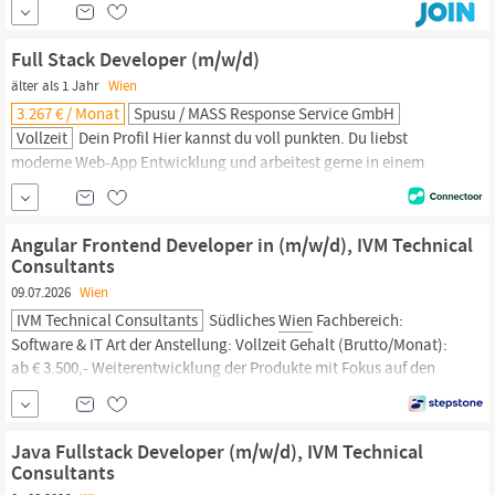
Entwickler. Wir betreiben und entwickeln unter anderem: eine
Flutter-/Dart-App
Angular-
und React-Frontends ein
Full Stack Developer (m/w/d)
älter als 1 Jahr
Wien
3.267 € / Monat
Spusu / MASS Response Service GmbH
Vollzeit
Dein Profil Hier kannst du voll punkten. Du liebst
moderne Web-App Entwicklung und arbeitest gerne in einem
freundschaftlichen Team? Super! Dir wird die Verantwortung für
unsere Web-Applikationen übertragen, bringe daher bitte noch
folgendes mit: Erfahrung im Programmieren mit Java Kenntnisse
Angular Frontend Developer in (m/w/d), IVM Technical
in modernen Web-Frameworks wie Vue, React und
Angular
...
Consultants
09.07.2026
Wien
IVM Technical Consultants
Südliches
Wien
Fachbereich:
Software & IT Art der Anstellung: Vollzeit Gehalt (Brutto/Monat):
ab € 3.500,- Weiterentwicklung der Produkte mit Fokus auf den
Web-Bereich Umsetzung von Unit- und Integrationstests zur
Sicherstellung der Qualität Mitgestaltung technischer und
architektonischer Entscheidungen im Team Erstellung
Java Fullstack Developer (m/w/d), IVM Technical
technischer...
Consultants