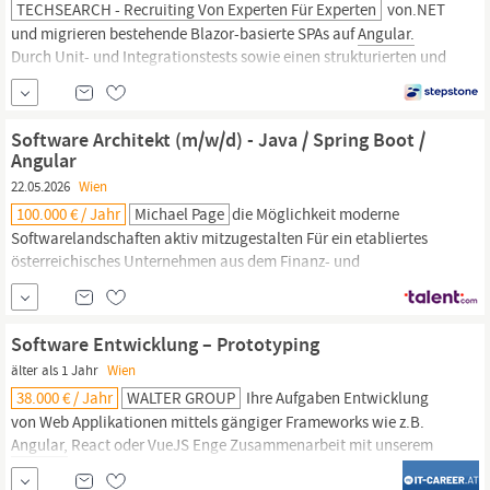
TECHSEARCH - Recruiting Von Experten Für Experten
von.NET
und migrieren bestehende Blazor-basierte SPAs auf
Angular.
Durch Unit- und Integrationstests sowie einen strukturierten und
wartbaren Code stellen Sie eine hohe Softwarequalität sicher. Je
nach Erfahrung wirken Sie zudem an Architekturentscheidungen
mit. Dabei arbeiten Sie agil und im Austausch mit
Software Architekt (m/w/d) - Java / Spring Boot /
Produktverantwortlichen sowie Testing- und...
Angular
22.05.2026
Wien
100.000 € / Jahr
Michael Page
die Möglichkeit moderne
Softwarelandschaften aktiv mitzugestalten Für ein etabliertes
österreichisches Unternehmen aus dem Finanz- und
Versicherungsumfeld suchen wir exklusiv einen erfahrenen
Software Architekten (m/w/d) mit Fokus auf Java, Spring Boot
und
Angular.
Unser Kunde ist ein etabliertes und
Software Entwicklung – Prototyping
innovationsstarkes Unternehmen aus dem
älter als 1 Jahr
Wien
38.000 € / Jahr
WALTER GROUP
Ihre Aufgaben Entwicklung
von Web Applikationen mittels gängiger Frameworks wie z.B.
Angular,
React oder VueJS Enge Zusammenarbeit mit unserem
Data Science Team, um deren Machine Learning Modelle,