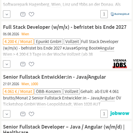
Softwarepark Hagenberg,
Wien
, Linz und Ybbs an der Donau. Als
Microsoft GoldCertifiedPartner mit über 200Mitarbeiter innen
1
realisieren wir neben maßgeschneidertenERP- undECM-
Lösungenvor allemIndividualsoftware-Projekteauf Basis
Full Stack Developer (w/m/x) - befristet bis Ende 2027
modernster.NET-Technologien.
05.08.2026
Wien
4.200 € / Monat
Epunkt GmbH
Vollzeit
Full Stack Developer
(w/m/x) - befristet bis Ende 2027 #Java#Spring Boot#
Angular
Wien
> 4.200 € 3 Tage in der Woche Vollzeit (ab 38
Wochenstunden) Jetzt bewerben Noch ein Klick bis zu deinem
neuen Job! Bewirb dich online über unser Kandidatenportal – in
wenigen Minuten ist alles erledigt. Deine zukünftige Rolle Du
Senior Fullstack Entwickler:in - Java/Angular
entwickelst in...
27.07.2026
Wien, 1000
4.061 € / Monat
ÖBB-Konzern
Vollzeit
Gehalt: ab EUR 4.061
brutto/Monat 2 Senior Fullstack Entwickler:in – Java/
Angular
ÖV
Ticketshop GmbH
Wien
-Leopoldstadt,
Wien
1020 AUT
Normalarbeitszeit Gleitzeit 38,5 Std. req25789 Wir möchten neue
1
Wege gehen. Und neue Wege schaffen. Heute. Für morgen. Für
uns. Jetzt Teil des #TeamOEBB werden! Dein Job, du…
Senior Fullstack Developer – Java / Angular (w/m/d) |
Healthcare