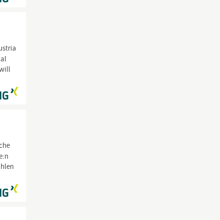
ustria
cal
will
oche
e:n
ahlen