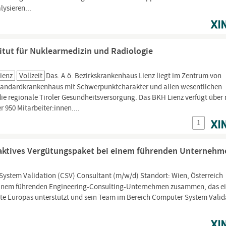
ysieren...
titut für Nuklearmedizin und Radiologie
ienz
Vollzeit
Das. A.ö. Bezirkskrankenhaus Lienz liegt im Zentrum von
 Standardkrankenhaus mit Schwerpunktcharakter und allen wesentlichen
 die regionale Tiroler Gesundheitsversorgung. Das BKH Lienz verfügt über
r 950 Mitarbeiter:innen....
1
raktives Vergütungspaket bei einem führenden Unternehm
System Validation (CSV) Consultant (m/w/d) Standort: Wien, Österreich
t einem führenden Engineering-Consulting-Unternehmen zusammen, das e
te Europas unterstützt und sein Team im Bereich Computer System Valid