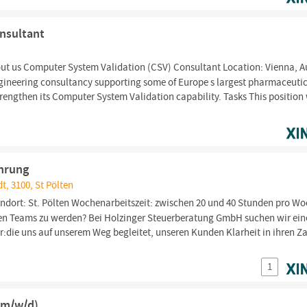
nsultant
ut us Computer System Validation (CSV) Consultant Location: Vienna, A
gineering consultancy supporting some of Europe s largest pharmaceuti
rengthen its Computer System Validation capability. Tasks This position 
.
ahrung
t, 3100, St Pölten
ndort: St. Pölten Wochenarbeitszeit: zwischen 20 und 40 Stunden pro W
ngen Teams zu werden? Bei Holzinger Steuerberatung GmbH suchen wir ein
r:die uns auf unserem Weg begleitet, unseren Kunden Klarheit in ihren Z
1
 (m/w/d)