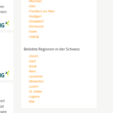
-
München
ien
-
Köln
-
Frankfurt am Main
nnern
-
Stuttgart
-
Düsseldorf
-
Dortmund
-
Essen
-
Leipzig
Beliebte Regionen in der Schweiz
-
Zürich
-
Genf
-
Basel
-
Bern
-
Lausanne
-
Winterthur
-
Luzern
-
St. Gallen
-
Lugano
ert
-
Biel
tät
nsere