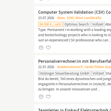
Computer System Validation (CSV) Co
23.07.2026
Wien, 1030, Wien Landstraße
84.000 € / Jahr
Optimus Search
Vollzeit
Abo
Type: Permanent I m working with a leading en
and biotechnology projects who is looking to st
suit an experienced CSV professional who can..
Personalverrechner:in mit Berufserf
22.07.2026
Niederösterreich, Sankt Pölten Stad
Holzinger Steuerberatung GmbH
Vollzeit
Sta
Bist du bereit, Teil eines dynamischen und ju
engagierte:n Personalverrechner:in (m/w/d), de
zu bringen. In unserer innovativen und...
Teamleiter in Einkauf Elektrotechnik