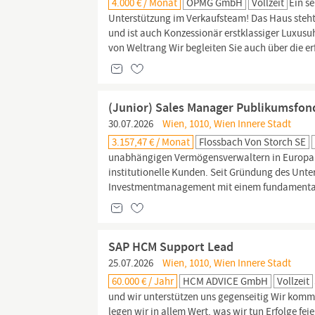
4.000 € / Monat
OPMG GmbH
Vollzeit
Ein s
Unterstützung im Verkaufsteam! Das Haus steht
und ist auch Konzessionär erstklassiger Luxus
von Weltrang Wir begleiten Sie auch über die erf
(Junior) Sales Manager Publikumsfon
30.07.2026
Wien, 1010, Wien Innere Stadt
3.157,47 € / Monat
Flossbach Von Storch SE
unabhängigen Vermögensverwaltern in Europa. M
institutionelle Kunden. Seit Gründung des Unte
Investmentmanagement mit einem fundamental or
SAP HCM Support Lead
25.07.2026
Wien, 1010, Wien Innere Stadt
60.000 € / Jahr
HCM ADVICE GmbH
Vollzeit
und wir unterstützen uns gegenseitig Wir kommu
legen wir in allem Wert, was wir tun Erfolge f