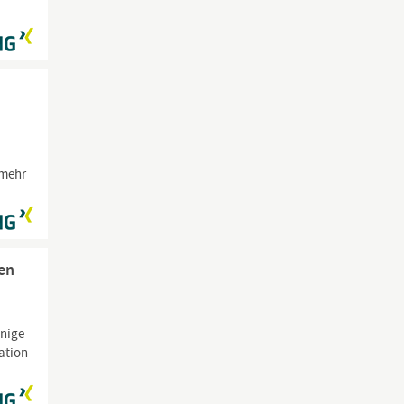
 mehr
en
inige
ation