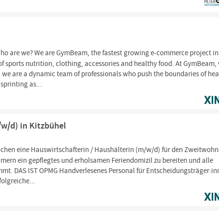
ho are we? We are GymBeam, the fastest growing e-commerce project in
of sports nutrition, clothing, accessories and healthy food. At GymBeam,
we are a dynamic team of professionals who push the boundaries of hea
sprinting as...
/w/d) in Kitzbühel
uchen eine Hauswirtschafterin / Haushälterin (m/w/d) für den Zweitwohn
ümern ein gepflegtes und erholsamen Feriendomizil zu bereiten und alle
mt. DAS IST OPMG Handverlesenes Personal für Entscheidungsträger:in
olgreiche...