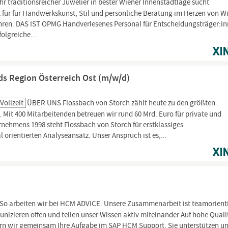
ehr traditionsreicher Juwelier in bester Wiener Innenstadtlage sucht
 für für Handwerkskunst, Stil und persönliche Beratung im Herzen von W
uhren. DAS IST OPMG Handverlesenes Personal für Entscheidungsträger:i
olgreiche...
ds Region Österreich Ost (m/w/d)
Vollzeit
ÜBER UNS Flossbach von Storch zählt heute zu den größten
it 400 Mitarbeitenden betreuen wir rund 60 Mrd. Euro für private und
rnehmens 1998 steht Flossbach von Storch für erstklassiges
ientierten Analyseansatz. Unser Anspruch ist es,...
So arbeiten wir bei HCM ADVICE. Unsere Zusammenarbeit ist teamorienti
nizieren offen und teilen unser Wissen aktiv miteinander Auf hohe Quali
eiern wir gemeinsam Ihre Aufgabe im SAP HCM Support. Sie unterstützen u