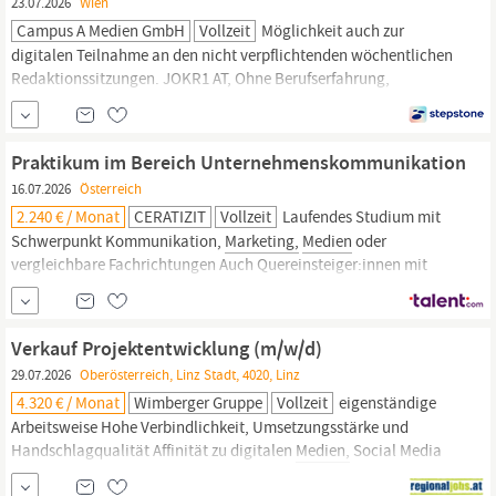
23.07.2026
Wien
Campus A Medien GmbH
Vollzeit
Möglichkeit auch zur
digitalen Teilnahme an den nicht verpflichtenden wöchentlichen
Redaktionssitzungen. JOKR1 AT, Ohne Berufserfahrung,
Marketing
| Online-
Marketing
,
Medien
(Film, Funk, TV, Verlage),
Feste Anstellung, Teilzeit, Vollzeit
Praktikum im Bereich Unternehmenskommunikation
16.07.2026
Österreich
2.240 € / Monat
CERATIZIT
Vollzeit
Laufendes Studium mit
Schwerpunkt Kommunikation,
Marketing,
Medien
oder
vergleichbare Fachrichtungen Auch Quereinsteiger:innen mit
ausgeprägten redaktionellen Fähigkeiten sind willkommen
Strukturierte, sorgfältige und ausdauernde Arbeitsweise
Kommunikationsstärke, Eigeninitiative und Teamfähigkeit Erste
Verkauf Projektentwicklung (m/w/d)
Erfahrungen mit Content...
29.07.2026
Oberösterreich, Linz Stadt, 4020, Linz
4.320 € / Monat
Wimberger Gruppe
Vollzeit
eigenständige
Arbeitsweise Hohe Verbindlichkeit, Umsetzungsstärke und
Handschlagqualität Affinität zu digitalen
Medien,
Social Media
und modernen Vermarktungsformen Offenheit gegenüber KI und