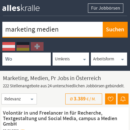
Für Jobbörsen
Keywortsuche
Ortssuche
Umkreissuche
Arbeitsform
Marketing, Medien, Pr Jobs in Österreich
222 Stellenangebote aus 24 unterschiedlichen Jobbörsen gebündelt.
Sortierung
3.389
Ø
€ /
M.
Volontär in und Freelancer in für Recherche,
Textgestaltung und Social Media, campus a Medien
GmbH