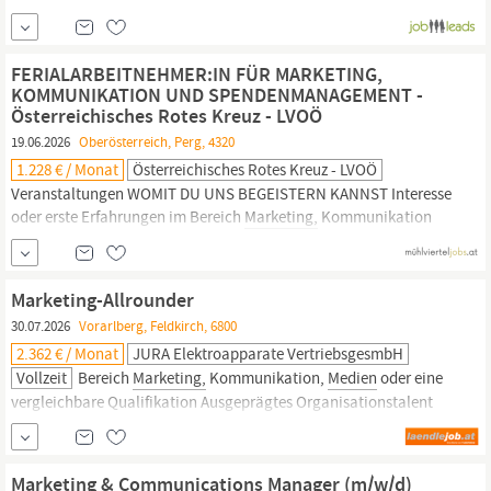
Online‑
Marketing
, in der Webanalyse oder im Reporting
HTML‑Kenntnisse Starkes Interesse an Tracking, Webanalyse und
datengetriebenem
Marketing
Erste Berührungspunkte...
FERIALARBEITNEHMER:IN FÜR MARKETING,
KOMMUNIKATION UND SPENDENMANAGEMENT -
Österreichisches Rotes Kreuz - LVOÖ
19.06.2026
Oberösterreich, Perg, 4320
1.228 € / Monat
Österreichisches Rotes Kreuz - LVOÖ
Veranstaltungen WOMIT DU UNS BEGEISTERN KANNST Interesse
oder erste Erfahrungen im Bereich
Marketing,
Kommunikation
oder
Medien
Idealerweise laufende oder abgeschlossene
Ausbildung mit entsprechendem Schwerpunkt Kreativität,
Eigeninitiative und Freude am Schreiben Kommunikationsstärke
Marketing-Allrounder
und ein offenes, engagiertes Auftreten Sicherer...
30.07.2026
Vorarlberg, Feldkirch, 6800
2.362 € / Monat
JURA Elektroapparate VertriebsgesmbH
Vollzeit
Bereich
Marketing,
Kommunikation,
Medien
oder eine
vergleichbare Qualifikation Ausgeprägtes Organisationstalent
sowie eine strukturierte und selbstständige Arbeitsweise Hohe
Umsetzungsstärke, Eigeninitiative und
Verantwortungsbewusstsein Sehr gute Deutschkenntnisse in Wort
Marketing & Communications Manager (m/w/d)