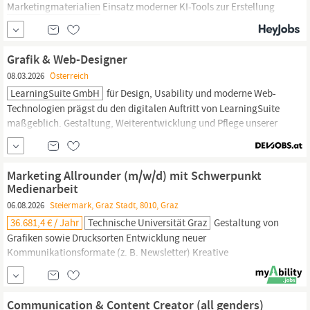
Marketingmaterialien
Einsatz moderner KI-Tools zur Erstellung
kreativer Bildwelten, Moodboards und visueller Konzepte
Bildbearbeitung, Retusche und Optimierung von Produktbildern
DEIN PROFIL Abgeschlossene Ausbildung im Bereich
Grafik & Web-Designer
Grafikdesign,
Mediendesign
...
08.03.2026
Österreich
LearningSuite GmbH
für Design, Usability und moderne Web-
Technologien prägst du den digitalen Auftritt von LearningSuite
maßgeblich. Gestaltung, Weiterentwicklung und Pflege unserer
Website und Landingpages. Entwicklung interaktiver,
nutzerfreundlicher und ästhetischer Web-Designs. Optimierung
von UI/UX für unsere digitalen Produkte und
Marketingseiten.
Marketing Allrounder (m/w/d) mit Schwerpunkt
Medienarbeit
06.08.2026
Steiermark, Graz Stadt, 8010, Graz
36.681,4 € / Jahr
Technische Universität Graz
Gestaltung von
Grafiken sowie Drucksorten Entwicklung neuer
Kommunikationsformate (z. B. Newsletter) Kreative
Weiterentwicklung unserer Print- und Online-Kommunikation
Aufnahmebedingungen Abgeschlossene Ausbildung im Bereich
Kommunikation,
Medien,
Marketing,
Grafikdesign, Journalismus,
Communication & Content Creator (all genders)