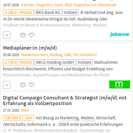
Germanistik oder vergleichbare Qualifikation Sehr...
19.07.2026
Kärnten, Klagenfurt Stadt, 9020, Klagenfurt am Wörthersee
3.286 € / Monat
BKS Bank AG
Vollzeit
B Skilled Und zeig, was
in Dir steckt Idealerweise bringst du mit: Ausbildung oder
Studium im Bereich Kommunikation,
Marketing,
Medien,
Eventmanagement oder einer vergleichbaren Fachrichtung Erste
Berufserfahrung oder Praktika im Bereich Kommunikation,
Marketing
oder digitale
Medien
sowie Eventmanagement
Mediaplaner:in (m/w/d)
Interesse an Websites, digitalen
Medien
und neuen...
03.06.2026
Niederösterreich, Mödling, 2380, Perchtoldsdorf
2.760 € / Monat
IMCG Holding GmbH
Vollzeit
Maßnahmen
hinsichtlich Reichweite, Effizienz und Budget Erstellung von
Präsentationen, Auswertungen und Mediaplänen Ihr Profil:
Abgeschlossene Ausbildung im Bereich
Marketing,
Medien,
Kommunikation oder vergleichbare Qualifikation
Berufserfahrung in Mediaplanung,
Marketing
oder Agenturumfeld
Digital Campaign Consultant & Strategist (m/w/d) mit
von Vorteil Verständnis für
Medienmärkte,
Zielgruppen und...
Erfahrung als Vollzeitposition
27.07.2026
Wien
100.000 € / Jahr
mit Bezug zu
Marketing,
Medien,
Wirtschaft,
(Wirtschafts‑)Informatik o. ä., ODER erste praktische Erfahrungen
(z. B. Praktikum, Werkstudententätigkeit, Quereinstieg) im