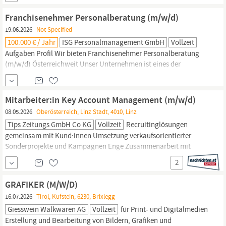
neuen digitalen Werkzeugen Bereitschaft zu regionaler Präsenz
und fallweisen Terminen außerhalb üblicher Bürozeiten
Franchisenehmer Personalberatung (m/w/d)
Führerschein Klasse B Leistungen, die mich
19.06.2026
Not Specified
100.000 € / Jahr
ISG Personalmanagement GmbH
Vollzeit
Aufgaben Profil Wir bieten Franchisenehmer Personalberatung
(m/w/d) Österreichweit Unser Unternehmen ist eines der
führenden Beratungsunternehmen in Europa mit derzeit ca 800
Mitarbeiter. Wir sind Komplettanbieter in Personalfragen und
decken somit die Bereiche Headhunting, Personalberatung,
Mitarbeiter:in Key Account Management (m/w/d)
Medien,
Personalentwicklung, Trainings,
08.05.2026
Oberösterreich, Linz Stadt, 4010, Linz
Tips Zeitungs GmbH Co KG
Vollzeit
Recruitinglösungen
gemeinsam mit Kund:innen Umsetzung verkaufsorientierter
Sonderprojekte und Kampagnen Enge Zusammenarbeit mit
Marketing,
Redaktion & Onlinebereich Ihr Profil: Leidenschaft für
2
Vertrieb, Kunden­beziehungen und erfolgreiche Abschlüsse
Erfahrung im B2B-Vertrieb, idealerweise im
Medien-,
GRAFIKER (M/W/D)
Marketing-
...
16.07.2026
Tirol, Kufstein, 6230, Brixlegg
Giesswein Walkwaren AG
Vollzeit
für Print- und Digitalmedien
Erstellung und Bearbeitung von Bildern, Grafiken und