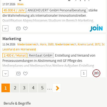
und Schrift Sicherer Umgang mit MS Office Kenntnisse in der...
17.07.2026
Wien
45.000 € / Jahr
ANGEHEUERT GmbH Personalberatung
stärke
die Wahrnehmung als internationaler Innovationstreiber.
Qualifikation Abgeschlossenes Studium im Bereich
Marketing,
Kommunikation,
Medien
oder einer vergleichbaren Fachrichtung.
Mehrjährige Berufserfahrung (min. 2 Jahre) im B2B
Marketing,
Brand Building, Kommunikation, PR oder
Marketing
Kampagnenmanagement. Erfahrung in der Entwicklung und
11.04.2026
Niederösterreich, Horn, 3580, Niederösterreich, Krems Land, 3572, St
Umsetzung strategischer
Marketing-
und...
Leonhard am Hornerwald
2.400 € / Monat
ReinSaat GmbH
Erstellung und Versand von
Presseaussendungen in Abstimmung mit GF Pflege des
Medienplanes
und
Medienarchivs
Weitere Aufgaben Erstellung
von einfachen Gebrauchsgrafiken wie z.B. Schilder, Aufsteller
1
(Canva) Zusammenarbeit mit unserem externen Grafiker bei
diversen Projekten Werbematerialien: Konzeption, Bestellung,
Lagerverwaltung;
1
2
3
4
5
…
Berufe & Begriffe