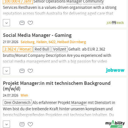
100.000 € / Jahr
Senior Operations
Manager
Community
Services Resthaven is a values-driven organisation with a strong
reputation across South Australia for delivering aged care that
genuinely puts people first. Australia s
community
aged care
sector is in transformation and Resthaven has experienced
significant growth over the last few...
Social Media Manager - Gaming
27.07.2026
Salzburg, Hallein, 5422, Heilbad Dürrnberg
2.362 € / Monat
Red Bull
Vollzeit
Gehalt: ab EUR 2.362
brutto/Monat Company Description Are you experienced with
social media management and with a big passion for video
games and esports? Then this role is made for you! The Social
Media
Manager
is responsible for proactively leading all aspects
of gaming content on our social media channels.
Projekt Manager:in mit technischem Background
(m/w/d)
24.07.2026
Wien
Drei Österreich
Als erfahrener Projekt
Manager
mit Dienstort in
Wien bist du die treibende Kraft hinter unseren komplexen und
bereichsübergreifenden Projekten mit technischen Inhalten. Du
übernimmst die Verantwortung sowie die Koordination bei der
Konzeption, der Implementierung und der Einführung neuer