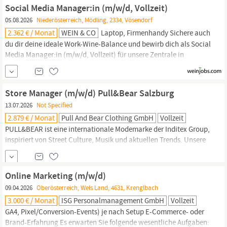
what comes next, together. A new chapter begins – welcome to
Social Media Manager:in (m/w/d, Vollzeit)
Tribera!
05.08.2026
Niederösterreich, Mödling, 2334, Vösendorf
2.362 € / Monat
WEIN & CO
Laptop, Firmenhandy Sichere auch
du dir deine ideale Work-Wine-Balance und bewirb dich als Social
Media
Manager:in
(m/w/d, Vollzeit) für unsere Zentrale in
Vösendorf! Deine Aufgaben: • Betreuung unserer Social-Media-
Kanäle – Schwerpunkt Instagram, Facebook und TikTok – sowie
YouTube, Tripadvisor, Google Bewertungen und Google
Store Manager (m/w/d) Pull&Bear Salzburg
Unternehmensprofile •
13.07.2026
Not Specified
2.879 € / Monat
Pull And Bear Clothing GmbH
Vollzeit
PULL&BEAR ist eine internationale Modemarke der Inditex Group,
inspiriert von Street Culture, Musik und aktuellen Trends. Unsere
Energie, Kreativität und Nähe zur
Community
treiben uns an, uns
ständig weiterzuentwickeln - und jetzt suchen wir Menschen mit
Leidenschaft, die diesen Weg mit uns gehen wollen. Für unsere
Online Marketing (m/w/d)
PULL&BEAR Filiale in Salzburg suchen wir ab sofort einen STORE
09.04.2026
Oberösterreich, Wels Land, 4631, Krenglbach
MANAGER
3.000 € / Monat
ISG Personalmanagement GmbH
Vollzeit
GA4, Pixel/Conversion-Events) je nach Setup E-Commerce- oder
Brand-Erfahrung Es erwarten Sie folgende wesentliche Aufgaben: