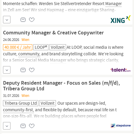
Momente schaffen: Werden Sie Stellvertretender Resort
Manager
in Zell am See! Wir sind Hapimag – eine einzigartige Sharing-
Community
für Ferienwohnungen. Gemeinsam teilen wir die
Leidenschaft für entspannten und nachhaltigen Urlaub. Mit über
5.000 Ferienwohnungen in 56 Resorts an den
Community Manager & Creative Copywriter
24.06.2026
Wien
40.000 € / Jahr
LOOP®
Vollzeit
At LOOP, social media is where
culture,
community,
and brand storytelling collide. We’re looking
for a Senior Social Media
Manager
who brings strategic clarity,
strong people skills, and hands-on production experience —
someone who can lead channels with confidence and turn ideas
into impact.; At LOOP,;we’re;looking for a
Community
Manager
Deputy Resident Manager - Focus on Sales (m/f/d),
Tribera Group Ltd
31.07.2026
Wien
Tribera Group Ltd
Vollzeit
Our spaces are design-led,
community-first,
and flexible by default, because real life isn t
one-size-fits-all. We re building places where people feel
connected, inspired, and supported to live life their way. And we
re growing fast, which means there s plenty of room to shape