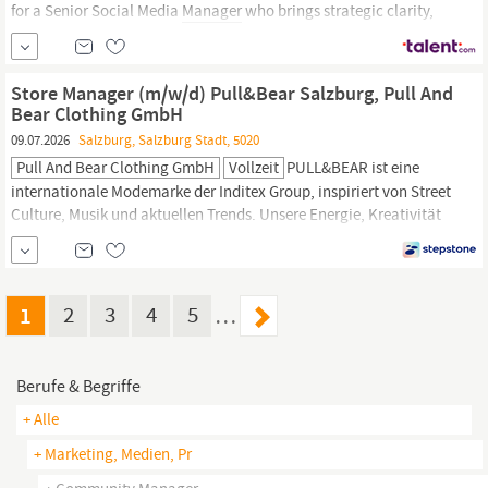
for a Senior Social Media
Manager
who brings strategic clarity,
strong people skills, and hands-on production experience —
someone who can lead channels with confidence and turn ideas
into impact.; At LOOP,;we’re;looking for a
Community
Manager
Store Manager (m/w/d) Pull&Bear Salzburg, Pull And
Bear Clothing GmbH
09.07.2026
Salzburg, Salzburg Stadt, 5020
Pull And Bear Clothing GmbH
Vollzeit
PULL&BEAR ist eine
internationale Modemarke der Inditex Group, inspiriert von Street
Culture, Musik und aktuellen Trends. Unsere Energie, Kreativität
und Nähe zur
Community
treiben uns an, uns ständig
weiterzuentwickeln – und jetzt suchen wir Menschen mit
Leidenschaft, die diesen Weg mit uns gehen wollen. Für unsere
PULL&BEAR Filiale in Salzburg suchen wir ab sofort einen STORE
1
2
3
4
5
…
MANAGER
Berufe & Begriffe
+ Alle
+ Marketing, Medien, Pr