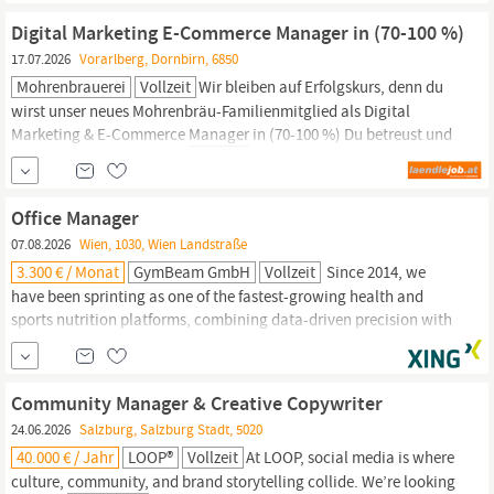
Produkte oder interner Infrastrukturprojekte.
Digital Marketing E-Commerce Manager in (70-100 %)
17.07.2026
Vorarlberg, Dornbirn, 6850
Mohrenbrauerei
Vollzeit
Wir bleiben auf Erfolgskurs, denn du
wirst unser neues Mohrenbräu-Familienmitglied als Digital
Marketing & E-Commerce
Manager
in (70-100 %) Du betreust und
entwickelst unseren B2C-Webshop sowie unsere B2B-
Orderplattform. Zudem planst und realisierst du digitale
Marketingkampagnen mit Fokus auf Newsletter- und E-Mail-
Office Manager
Marketing sowie
Community
Management.
07.08.2026
Wien, 1030, Wien Landstraße
3.300 € / Monat
GymBeam GmbH
Vollzeit
Since 2014, we
have been sprinting as one of the fastest-growing health and
sports nutrition platforms, combining data-driven precision with
a passion for innovation. Our mission is to create a thriving
community
of athletes, fitness enthusiasts, and advocates of a
healthy lifestyle. Our portfolio of 10,000 products offers everything
Community Manager & Creative Copywriter
an athlete could...
24.06.2026
Salzburg, Salzburg Stadt, 5020
40.000 € / Jahr
LOOP®
Vollzeit
At LOOP, social media is where
culture,
community,
and brand storytelling collide. We’re looking