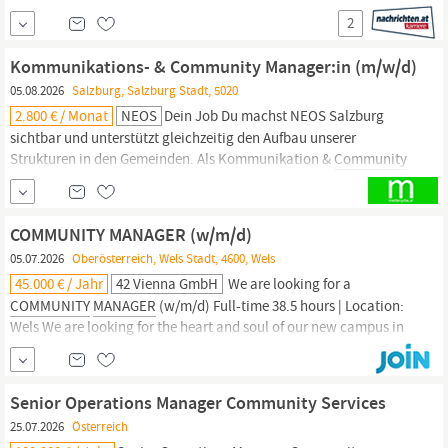
Betreuung und Weiterentwicklung unserer Social-Media-Kanäle
2
(Redaktionsplanung, Posting,
Community-Logik)
Planung,
Umsetzung und laufende Optimierung von Performance-
Kommunikations- & Community Manager:in (m/w/d)
Kampagnen über Meta Ads und Google Ads Analyse von
05.08.2026
Salzburg, Salzburg Stadt, 5020
Reichweiten-,...
2.800 € / Monat
NEOS
Dein Job Du machst NEOS Salzburg
sichtbar und unterstützt gleichzeitig den Aufbau unserer
Strukturen in den Gemeinden. Als Kommunikation &
Community
Manager:in
verantwortest du die operative
Kommunikationsarbeit, erstellst Content für unsere Kanäle,
unterstützt die Pressearbeit und begleitest politische Aktivitäten
COMMUNITY MANAGER (w/m/d)
vor Ort....
05.07.2026
Oberösterreich, Wels Stadt, 4600, Wels
45.000 € / Jahr
42 Vienna GmbH
We are looking for a
COMMUNITY
MANAGER
(w/m/d) Full-time 38.5 hours | Location:
Wels We are looking for the heart and soul of our new campus in
Wels: a talented communicator who can not only organize but
also inspire. You are a host, feel-good
manager,
and networker all
rolled into one. You will work closely with the...
Senior Operations Manager Community Services
25.07.2026
Österreich