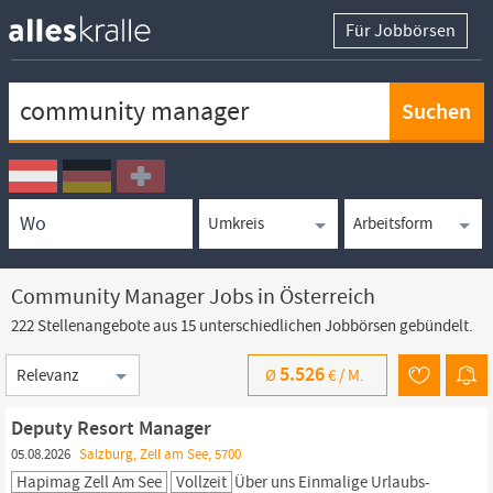
Für Jobbörsen
Keywortsuche
Ortssuche
Umkreissuche
Arbeitsform
Community Manager Jobs in Österreich
222 Stellenangebote aus 15 unterschiedlichen Jobbörsen gebündelt.
Sortierung
5.526
Ø
€ /
M.
Deputy Resort Manager
05.08.2026
Salzburg, Zell am See, 5700
Hapimag Zell Am See
Vollzeit
Über uns Einmalige Urlaubs-