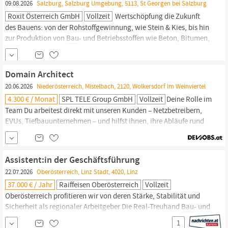
09.08.2026
Salzburg, Salzburg Umgebung, 5113, St Georgen bei Salzburg
Roxit Österreich GmbH
Vollzeit
Wertschöpfung die Zukunft
des Bauens: von der Rohstoffgewinnung, wie Stein & Kies, bis hin
zur Produktion von
Bau
- und Betriebsstoffen wie Beton, Bitumen,
Bitumenemulsionen und nachhaltigen Materialinnovationen.
Hinzu kommen baunahe Dienstleistungen wie Fugen, Fräsen und
Recycling. Auch in den Bereichen Energie und Digitalisierung
Domain Architect
entwickeln wir...
20.06.2026
Niederösterreich, Mistelbach, 2120, Wolkersdorf im Weinviertel
4.300 € / Monat
SPL TELE Group GmbH
Vollzeit
Deine Rolle im
Team Du arbeitest direkt mit unseren Kunden – Netzbetreibern,
EVUs, Tiefbauunternehmen – und hilfst ihnen, ihre Abläufe rund
um Planung,
Bau
und Betrieb passiver Glasfasernetze in Rimo
abzubilden. Das bedeutet: Du analysierst gemeinsam mit dem
Kunden, wie ihre Prozesse heute laufen – von der OAID-Vergabe
Assistent:in der Geschäftsführung
22.07.2026
Oberösterreich, Linz Stadt, 4020, Linz
37.000 € / Jahr
Raiffeisen Oberösterreich
Vollzeit
Oberösterreich profitieren wir von deren Stärke, Stabilität und
Sicherheit als regionaler Arbeitgeber.Die Real-Treuhand
Bau
- und
Facilitymanagement GmbH hat sich auf den Betrieb und die
1
Verwaltung von Büro- und Gewerbeimmobilien, Parkgaragen,