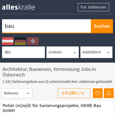
Für Jobbörsen
Keywortsuche
Ortssuche
Umkreissuche
Arbeitsform
Architektur, Bauwesen, Vermessung Jobs in
Österreich
1.241 Stellenangebote aus 32 unterschiedlichen Jobbörsen gebündelt.
Sortierung
3.190
Ø
€ /
M.
Polier (m/w/d) für Sanierungsprojekte, HEWE Bau
GmbH