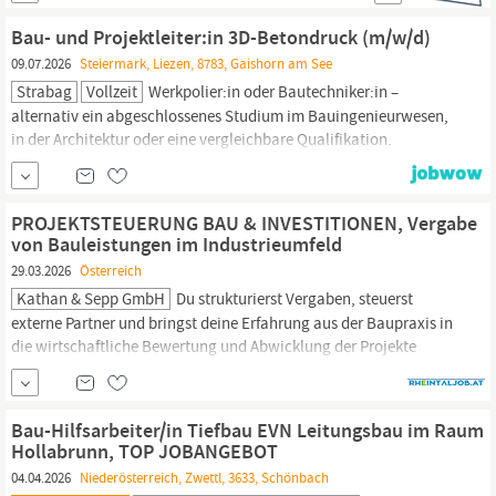
Einkaufszentren und Bankstellen spezialisiert. DIESE AUFGABEN
Bau- und Projektleiter:in 3D-Betondruck (m/w/d)
ERWARTEN DICH Unterstützung der Geschäftsleitung...
09.07.2026
Steiermark, Liezen, 8783, Gaishorn am See
Strabag
Vollzeit
Werkpolier:in oder Bautechniker:in –
alternativ ein abgeschlossenes Studium im Bauingenieurwesen,
in der Architektur oder eine vergleichbare Qualifikation.
Entscheidend ist für uns deine Begeisterung für den Rohbau und
neue Technologien. Mehrjährige Erfahrung in der Bauführung
oder
Bau
- und Projektleitung. Idealerweise Erfahrung im Rohbau
PROJEKTSTEUERUNG BAU & INVESTITIONEN, Vergabe
oder in einem...
von Bauleistungen im Industrieumfeld
29.03.2026
Österreich
Kathan & Sepp GmbH
Du strukturierst Vergaben, steuerst
externe Partner und bringst deine Erfahrung aus der Baupraxis in
die wirtschaftliche Bewertung und Abwicklung der Projekte
ein.DEINE AUFGABEN Begleitung von
Bau
- und
Investitionsprojekten im industriellen Umfeldmit Fokus auf
Vergabe und Einkauf von Bauleistungen Strukturierung und
Bau-Hilfsarbeiter/in Tiefbau EVN Leitungsbau im Raum
Hollabrunn, TOP JOBANGEBOT
04.04.2026
Niederösterreich, Zwettl, 3633, Schönbach