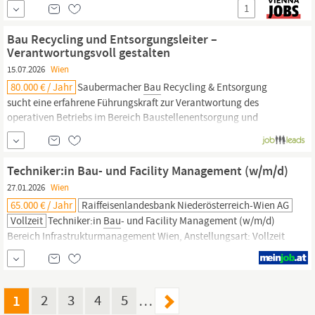
Verantwortungsbewusstsein Ausgeprägte Team- und
1
Kommunikationsfähigkeit Interesse an abwechslungsreichen
Bauvorhaben Bereitschaft zur Leistung von Überstunden bei
Bau Recycling und Entsorgungsleiter –
Bedarf und Erfordernis Hohes Maß
Verantwortungsvoll gestalten
15.07.2026
Wien
80.000 € / Jahr
Saubermacher
Bau
Recycling & Entsorgung
sucht eine erfahrene Führungskraft zur Verantwortung des
operativen Betriebs im Bereich Baustellenentsorgung und
Baustoffrecycling, inklusive Prozess- und Anlagenentwicklung.
Sie arbeiten eng mit der Geschäftsführung zusammen, sichern
Umwelt-, Qualitäts- und Sicherheitsstandards, bringen Ideen in
Techniker:in Bau- und Facility Management (w/m/d)
die...
27.01.2026
Wien
65.000 € / Jahr
Raiffeisenlandesbank Niederösterreich-Wien AG
Vollzeit
Techniker:in
Bau
- und Facility Management (w/m/d)
Bereich Infrastrukturmanagement Wien, Anstellungsart: Vollzeit
Sie möchten Ihre Fachkompetenz in einem Arbeitsumfeld
einsetzen, das Transparenz, Offenheit und Ihre persönliche
Weiterentwicklung fördert? Ein Umfeld, das Vielfalt und
Teamgeist schätzt und Ihnen die Möglichkeit gibt, Ihre Expertise
1
2
3
4
5
…
in