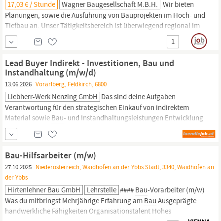
17,03 € / Stunde
Wagner Baugesellschaft M.b.H.
Wir bieten
Planungen, sowie die Ausführung von Bauprojekten im Hoch- und
Tiefbau an. Unser Tätigkeitsbereich ist überwiegend regional im
nördlichen Niederösterreich. TOP JOBANGEBOT: Wir suchen zur
1
Verstärkung unseres Teams einen
Bau
-Hilfsarbeiter /;im Tiefbau -
Leitungsbau/Kabelbau. Einsatzgebiet im Raum Hollabrunn
Lead Buyer Indirekt - Investitionen, Bau und
Goodies wie;
Instandhaltung (m/w/d)
13.06.2026
Vorarlberg, Feldkirch, 6800
Liebherr-Werk Nenzing GmbH
Das sind deine Aufgaben
Verantwortung für den strategischen Einkauf von indirektem
Material sowie
Bau
- und Instandhaltungsleistungen Entwicklung
und Umsetzung von Einkaufsstrategien zur Kostenoptimierung
und Lieferantenperformance Durchführung von Ausschreibungen,
Vertragsverhandlungen und Abschluss von Rahmenverträgen
Bau-Hilfsarbeiter (m/w)
Aufbau und Pflege langfristiger
27.10.2025
Niederösterreich, Waidhofen an der Ybbs Stadt, 3340, Waidhofen an
der Ybbs
Hirtenlehner Bau GmbH
Lehrstelle
####
Bau
-Vorarbeiter (m/w)
Was du mitbringst Mehrjährige Erfahrung am
Bau
Ausgeprägte
handwerkliche Fähigkeiten Organisationstalent Hohes