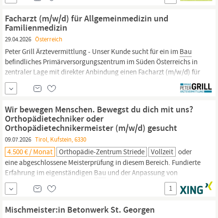
wünschenswert Praxis mit Hydrauliksystemen Bereitschaft zu
Schichtbetrieb (2-schichtig) und fallweiser Leistung von
Facharzt (m/w/d) für Allgemeinmedizin und
Überstunden an Samstagen und Sonntagen Kenntnisse
Familienmedizin
einschlägiger Sicherheits- und...
29.04.2026
Österreich
Peter Grill Ärztevermittlung - Unser Kunde sucht für ein im
Bau
befindliches Primärversorgungszentrum im Süden Österreichs in
zentraler Lage mit direkter Anbindung einen Facharzt (m/w/d) für
Allgemeinmedizin und Familienmedizin oder Arzt für
Allgemeinmedizin in Voll- oder Teilzeit Die moderne Einrichtung
wird von unserem Kunden betrieben und dieser
Wir bewegen Menschen. Bewegst du dich mit uns?
Orthopädietechniker oder
Orthopädietechnikermeister (m/w/d) gesucht
09.07.2026
Tirol, Kufstein, 6330
4.500 € / Monat
Orthopädie-Zentrum Striede
Vollzeit
oder
eine abgeschlossene Meisterprüfung in diesem Bereich. Fundierte
Erfahrung im eigenständigen
Bau
und der Anpassung von
Orthesen und Prothesen. Handwerkliches Geschick, ein hohes
1
Qualitätsbewusstsein und ein gutes Auge für Details.
Einfühlungsvermögen und Freude am direkten Umgang mit
Mischmeister:in Betonwerk St. Georgen
Menschen sowie eine lösungsorientierte Arbeitsweise.