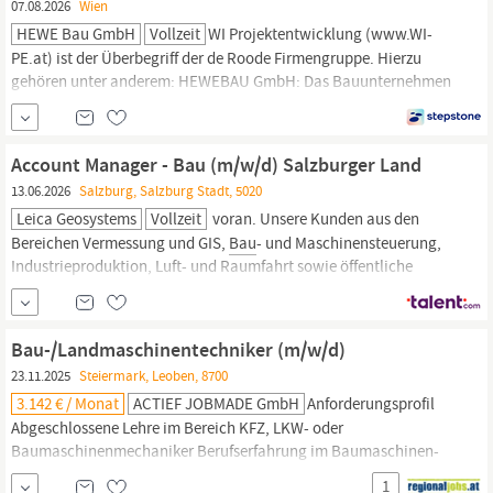
07.08.2026
Wien
HEWE Bau GmbH
Vollzeit
WI Projektentwicklung (www.WI-
PE.at) ist der Überbegriff der de Roode Firmengruppe. Hierzu
gehören unter anderem: HEWEBAU GmbH: Das Bauunternehmen
HEWE
Bau
GmbH wurde 2019 in Wien gegründet. Spezialisiert auf
das traditionelle Bauwesen, richtet sich unser Fokus auf
Wohnungs-(Um)bauten sowie anspruchsvolle Revitalisierungen
Account Manager - Bau (m/w/d) Salzburger Land
von Altbausubstanzen –
13.06.2026
Salzburg, Salzburg Stadt, 5020
Leica Geosystems
Vollzeit
voran. Unsere Kunden aus den
Bereichen Vermessung und GIS,
Bau
- und Maschinensteuerung,
Industrieproduktion, Luft- und Raumfahrt sowie öffentliche
Sicherheit vertrauen weltweit auf unsere leistungsstarken Hard-
und Softwarelösungen. Zur weiteren Stärkung unseres Vertriebs
suchen wir eine engagierte Persönlichkeit, die als erster
Bau-/Landmaschinentechniker (m/w/d)
Ansprechpartner für
23.11.2025
Steiermark, Leoben, 8700
3.142 € / Monat
ACTIEF JOBMADE GmbH
Anforderungsprofil
Abgeschlossene Lehre im Bereich KFZ, LKW- oder
Baumaschinenmechaniker Berufserfahrung im Baumaschinen-
oder Landmaschinenbereich (Volvo, Liebherr, Kalmar)
1