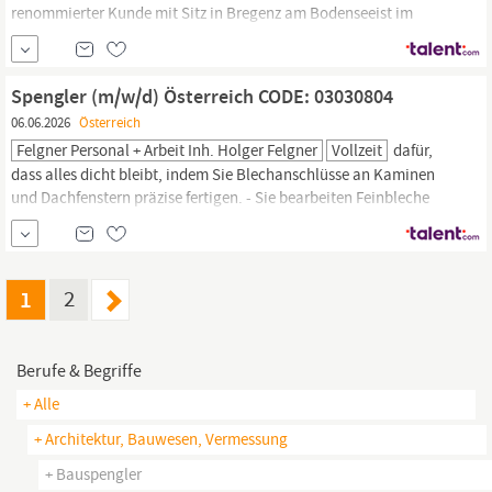
renommierter Kunde mit Sitz in Bregenz am Bodenseeist im
Bereich Dachdeckerei & Spenglereitätig. Neben dem guten
Arbeitsklima werden Ihnen zahlreiche Mitarbeitervorteile sowie
interessante Aufgaben geboten. Zur Unterstützung suchen wir Sie
Spengler (m/w/d) Österreich CODE: 03030804
einen Erfahrenen...
06.06.2026
Österreich
Felgner Personal + Arbeit Inh. Holger Felgner
Vollzeit
dafür,
dass alles dicht bleibt, indem Sie Blechanschlüsse an Kaminen
und Dachfenstern präzise fertigen. - Sie bearbeiten Feinbleche
durch Schneiden, Biegen und Falzen direkt in der Werkstatt oder
vor Ort. Profil
Bauspengler
(m/w/d) Österreich CODE 03030804
Ausbildung > abgeschlossene fachbezogene Berufsausbildung,
z.B.
1
2
Berufe & Begriffe
+ Alle
+ Architektur, Bauwesen, Vermessung
+ Bauspengler