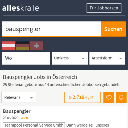
Für Jobbörsen
Keywortsuche
Ortssuche
Umkreissuche
Arbeitsform
Bauspengler Jobs in Österreich
25 Stellenangebote aus 14 unterschiedlichen Jobbörsen gebündelt.
Sortierung
2.719
Ø
€ /
M.
Bauspengler
28.05.2026
Wien
Teampool Personal Service Gmbh
Dann werde Teil unseres