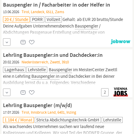
Abgeschlossene Ausbildung im Metallbereich (z. B. Schlosser,
Bauspengler in / Facharbeiter in oder Helfer in
Stahlbauer,
Bauspengler
oder vergleichbar)
13.06.2026
Tirol, Landeck, 6511, Zams
20 € / Stunde
PORR
Vollzeit
Gehalt: ab EUR 20 brutto/Stunde
Deine Aufgaben Unternehmensbereich
Bauspengler
/
Abdichtungen Passgenaue Erstellung und Montage von
Blechteilen für den gesamten Hoch- und Tiefbau Bearbeitung von
Metallblechen wie z.B. Eisen-, Aluminium- oder Kupferbleche
Durchführung von Montage-, Instandhaltungs- und
Lehrling Bauspengler:in und Dachdecker:in
Reparaturarbeiten Dein Profil
20.02.2026
Niederösterreich, Zwettl, 3910
Lagerhaus
Lehrstelle
Bauspengler
im MeisterCenter Zwettl
eine:n Lehrling
Bauspengler:in
und Dachdecker:in Bei deiner
Ausbildung lernst du u.a. Folgendes: Verschiedene
Dacheindeckungen wie in etwa Betondacheindeckungen,
2
Tondacheindeckungen, Schiefereindeckungen und
Trapezeindeckunge Schiefer, Dachplatten, Schindeln, Dachziegel
Lehrling Bauspengler (m/w/d)
und Tonziegel verarbeiten
17.07.2026
Tirol, Innsbruck Land, 6401, Inzing
1.184 € / Monat
Stricta Abdichtungstechnik GmbH
Lehrstelle
Als wachsendes Unternehmen suchen wir laufend neue
Kolleginnen und Kollegen. Wir sind Teil der BODNER Gruppe, der