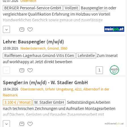
02.07.2026
Österreich
BERGER Personal-Service GmbH
Vollzeit
Bauspengler:in
oder
vergleichbare Qualifikation Erfahrung im Holzbau von Vorteil
Handwerkliches Geschick sowie genaue und zuverlässige
Arbeitsweise Teamgeist, Motivation und Einsatzbereitschaft
Selbstständiges Arbeiten auf der Baustelle Das bieten wir dir als
Bauspengler:in:
Abwechslungsreiche Projekte im Bereich
Lehre: Bauspengler (m/w/d)
Bauspengler-
und Holzbauarbeiten...
10.09.2025
Niederösterreich, Gmünd, 3950
Raiffeisen-Lagerhaus Gmünd-Vitis EGen
Lehrstelle
Zum Inserat
auf workhappy.at Jetzt direkt bewerben
1
Spengler:in (m/w/d) - W. Stadler GmbH
18.04.2026
Oberösterreich, Urfahr Umgebung, 4211, Alberndorf in der
Riedmark
3.100 € / Monat
W. Stadler GmbH
Selbstständiges Arbeiten
nach technischen Zeichnungen und Aufmaßen Montagearbeiten
auf Dächern, Gerüsten und Fassaden Zusammenarbeit mit
Dachdecker:innen, Bauleiter:innen und Kund:innen vor Ort
Womit Du uns begeistern kannst… Abgeschlossene Ausbildung