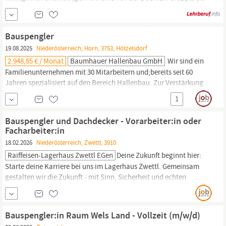
größten familiengeführten Baugruppe Westösterreichs. Zur
Verstärkung unseres Teams in Inzing und Röthis suchen wir ab
sofort
Bauspengler-Lehrlinge
(m/w/d). Deine Aufgaben
Bauspengler
Herstellung und Montage von Blechdächern,
19.08.2025
Niederösterreich, Horn, 3753, Hötzelsdorf
Dachentwässerungs- und
2.948,85 € / Monat
Baumhauer Hallenbau GmbH
​ Wir sind ein
Familienunternehmen mit 30 Mitarbeitern und;bereits seit 60
Jahren spezialisiert auf den Bereich Hallenbau. Zur Verstärkung
unseres Teams;suchen wir für das Einsatzgebiet NÖ und Wien
1
(Tagesbaustellen) einen;
Bauspengler/Monteur
Das wären deine
Aufgaben: Montage von Sandwichpaneelen, Blechverkleidungen,
Bauspengler und Dachdecker - Vorarbeiter:in oder
Unterkonstruktionen, Fenster und
Facharbeiter:in
18.02.2026
Niederösterreich, Zwettl, 3910
Raiffeisen-Lagerhaus Zwettl EGen
Deine Zukunft beginnt hier:
Starte deine Karriere bei uns im Lagerhaus Zwettl. Gemeinsam
gestalten wir die Zukunft - mit Sinn, Sicherheit und echten
Chancen. Als großer, verlässlicher Arbeitgeber in der Region
bieten wir dir Perspektiven und Vielfalt. Für unser Team in Zwettl
suchen wir eine:n
Bauspengler
und Dachdecker -
Bauspengler:in Raum Wels Land - Vollzeit (m/w/d)