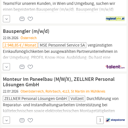
Teams!Für unseren Kunden, in Wien und Umgebung, suchen wir
einen begeisterten
Bauspengler
(m/w/d).
Bauspengler
(m/w/d)
StandortWien, Wien Arbeitszeit 38.5 Stunden/Woche Dich
begeistertDurchführung von Falzarbeiten, Nietarbeiten,
LötarbeitenDurchführung von Montage und Reparaturtätigkeiten
Bauspengler (m/w/d)
auf Großbaustellen und...
22.05.2026
Österreich
2.948,85 € / Monat
MSE Personnel Service SA
vergünstigten
Einkaufsmöglichkeiten bei ausgewählten Partnerunternehmen in
der Umgebung. PROFIL Know-How. Ausbildung: Du hast eine
abgeschlossene Lehre als
Bauspengler,
Dachdecker oder eine
vergleichbare handwerkliche Qualifikation. Handwerkliches
Geschick: Der Umgang mit Metall und verschiedenen Werkzeugen
Monteur Im Paneelbau (M/W/X), ZELLNER Personal
ist für dich absolute Routine. Höhenfestigkeit:
Lösungen GmbH
22.07.2026
Oberösterreich, Rohrbach, 4113, St Martin im Mühlkreis
ZELLNER Personal Lösungen GmbH
Vollzeit
Durchführung von
Reparatur- und Instandhaltungsarbeiten Unterstützung bei
kältetechnischen sowie elektrotechnischen Montagetätigkeiten
Errichtung von Trassen und Vorbereitung der Montagebereiche
1
Selbstständige Abwicklung von Montageprojekten vor Ort