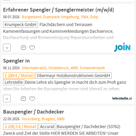
als Spengler:in/
Bauspengler
:in Mehrjährige Berufserfahrung von
Erfahrener Spengler / Spenglermeister (m/w/d)
Vorteil Handwerkliches Geschick und
08.07.2026
Burgenland, Eisenstadt Umgebung, 7064, Oslip
Krumpeck GmbH
Flachdächern und Terrassen
Kamineinfassungen und Kaminverkleidungen Dachservice,
Dachwartung und Rinnenreinigung Reparaturarbeiten und
Behebung von Sturmschäden Anleitung und Ausbildung von
Lehrlingen Direkter Kundenkontakt vor Ort Qualifikation
Abgeschlossene Ausbildung als Spengler oder
Bauspengler
Spengler in
Mehrjährige Berufserfahrung –
06.11.2025
Oberösterreich, Vöcklabruck, 4690, Schwanenstadt
1.289 € / Monat
Obermayr Holzkonstruktionen GesmbH
Lehrstelle
Deine Lehre als Spengler in macht dich zum Profi ganz
oben Die Arbeiten der
Bauspengler
innen sind überall zu sehen.
Sie stellen Metalldächer, Dachrinnen und Ablaufrohre her und
montieren sie in luftiger Höhe am Bau. Kein Gebäude kommt
ohne die schützenden Fassaden- und Wandverkleidungen aus,
Bauspengler / Dachdecker
welche
BauspenglerInnen
in der Werkstatt...
22.05.2026
Vorarlberg, Bregenz, 6900
3.208,5 € / Monat
Accurat
Bauspengler
/ Dachdecker (53762)
Zweck und Ziel der Stelle HIER WERDEN SIE ARBEITEN! Unser