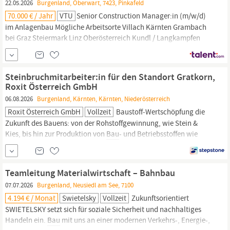
22.05.2026
Burgenland, Oberwart, 7423, Pinkafeld
70.000 € / Jahr
VTU
Senior Construction Manager:in (m/w/d)
im Anlagenbau Mögliche Arbeitsorte Villach Kärnten Grambach
bei Graz Steiermark Linz Oberösterreich Kundl / Langkampfen
Tirol Wien Wien Pinkafeld
Burgenland
Umfang Vollzeit ÖBA für
folgende Gewerke:
Bau
(Hoch-, Tief- & Innenausbau) | Stahlbau |
E- & Gebäudetechnik | EMSR | Automatisierung |...
Steinbruchmitarbeiter:in für den Standort Gratkorn,
Roxit Österreich GmbH
06.08.2026
Burgenland, Kärnten, Kärnten, Niederösterreich
Roxit Österreich GmbH
Vollzeit
Baustoff‑Wertschöpfung die
Zukunft des Bauens: von der Rohstoffgewinnung, wie Stein &
Kies, bis hin zur Produktion von
Bau
- und Betriebsstoffen wie
Beton, Bitumen, Bitumenemulsionen und nachhaltigen
Materialinnovationen. Hinzu kommen baunahe Dienstleistungen
wie Fugen, Fräsen und Recycling. Auch in den Bereichen Energie
Teamleitung Materialwirtschaft – Bahnbau
und Digitalisierung...
07.07.2026
Burgenland, Neusiedl am See, 7100
4.194 € / Monat
Swietelsky
Vollzeit
Zukunftsorientiert
SWIETELSKY setzt sich für soziale Sicherheit und nachhaltiges
Handeln ein.
Bau
mit uns an einer modernen Verkehrs-, Energie-,