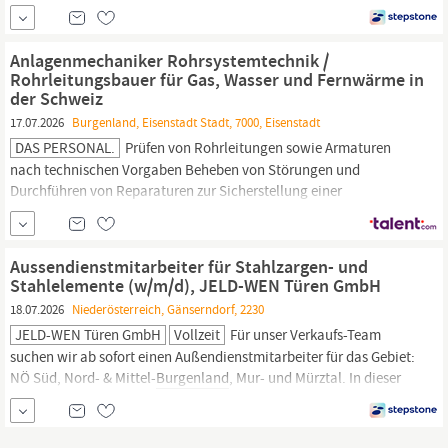
Kunststoffen. Wir entwickeln und produzieren innovative
Kunststoffprodukte für die Schi‑, Snowboard-, Platten-, Auto-,
Bau
-, Sport- und Freizeitindustrie. Unsere Betriebstätten befinden
Anlagenmechaniker Rohrsystemtechnik /
sich in Eisenstadt, Slowenien und...
Rohrleitungsbauer für Gas, Wasser und Fernwärme in
der Schweiz
17.07.2026
Burgenland, Eisenstadt Stadt, 7000, Eisenstadt
DAS PERSONAL.
Prüfen von Rohrleitungen sowie Armaturen
nach technischen Vorgaben Beheben von Störungen und
Durchführen von Reparaturen zur Sicherstellung einer
zuverlässigen Versorgung Qualifikation Abgeschlossene
Ausbildung als Anlagenmechaniker Rohrsystemtechnik,
Rohrleitungsbauer oder vergleichbare technische
Aussendienstmitarbeiter für Stahlzargen- und
Berufsausbildung Erfahrung im
Bau
, Unterhalt oder der
Stahlelemente (w/m/d), JELD-WEN Türen GmbH
18.07.2026
Niederösterreich, Gänserndorf, 2230
JELD-WEN Türen GmbH
Vollzeit
Für unser Verkaufs-Team
suchen wir ab sofort einen Außendienstmitarbeiter für das Gebiet:
NÖ Süd, Nord- & Mittel-
Burgenland
, Mur- und Mürztal. In dieser
Position verantworten Sie die technische Beratung, begleiten
Projekte vom Angebot bis zum Auftrag und bauen langfristige
Kundenbeziehungen im Handel und in der Baubranche auf.