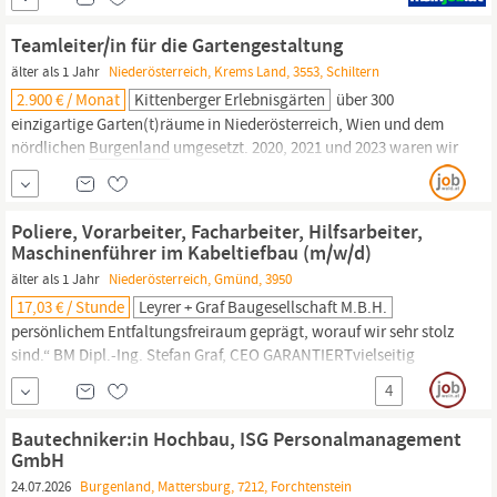
unsere Kunden. Zur Verstärkung unserer technischen Abteilung
suchen wir einen Betriebselektriker mit Berufserfahrung. (m/w)
Teamleiter/in für die Gartengestaltung
Wichtig ist für uns… abgeschlossene
älter als 1 Jahr
Niederösterreich, Krems Land, 3553, Schiltern
2.900 € / Monat
Kittenberger Erlebnisgärten
über 300
einzigartige Garten(t)räume in Niederösterreich, Wien und dem
nördlichen
Burgenland
umgesetzt. 2020, 2021 und 2023 waren wir
einer der Preisträger des österreichischen GALABAU Awards. DAS
ERWARTET DICH BEI UNS: Ganzjährige Beschäftigung und
langfristig sicherer Arbeitsplatz in einem überaus attraktiven
Poliere, Vorarbeiter, Facharbeiter, Hilfsarbeiter,
Arbeitsumfeld mitten im;Grünen.
Maschinenführer im Kabeltiefbau (m/w/d)
älter als 1 Jahr
Niederösterreich, Gmünd, 3950
17,03 € / Stunde
Leyrer + Graf Baugesellschaft M.b.H.
persönlichem Entfaltungsfreiraum geprägt, worauf wir sehr stolz
sind.“ BM Dipl.-Ing. Stefan Graf, CEO GARANTIERTvielseitig
Mitarbeit auf Baustellen im Bereich Kabeltiefbau
4
GARANTIERTgefragt Abgeschlossene Lehrausbildung (z.B. als
Tiefbauer) von Vorteil Fachkenntnisse im
Bau
von Vorteil
Bautechniker:in Hochbau, ISG Personalmanagement
Mehrjährige Berufserfahrung in vergleichbarer Funktion von
GmbH
Vorteil...
24.07.2026
Burgenland, Mattersburg, 7212, Forchtenstein