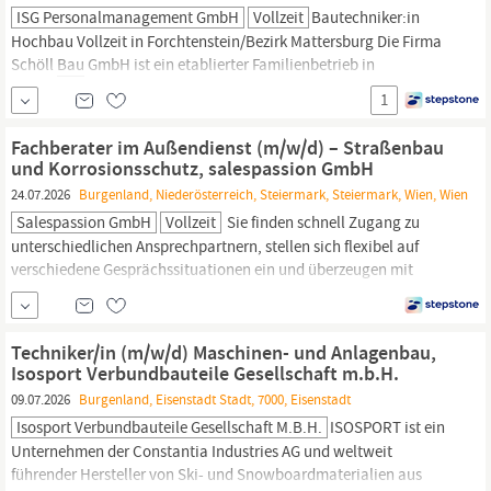
ISG Personalmanagement GmbH
Vollzeit
Bautechniker:in
Hochbau Vollzeit in Forchtenstein/Bezirk Mattersburg Die Firma
Schöll
Bau
GmbH ist ein etablierter Familienbetrieb in
Forchtenstein und seit über 38 Jahren im Bereich
1
Einfamilienhäuser, Siedlungs- und Wohnungsbau tätig. Das
Unternehmen ist für hohe Qualität, viel Erfahrung und
Fachberater im Außendienst (m/w/d) – Straßenbau
Leidenschaft für das Bauen bekannt.
und Korrosionsschutz, salespassion GmbH
24.07.2026
Burgenland, Niederösterreich, Steiermark, Steiermark, Wien, Wien
Salespassion GmbH
Vollzeit
Sie finden schnell Zugang zu
unterschiedlichen Ansprechpartnern, stellen sich flexibel auf
verschiedene Gesprächssituationen ein und überzeugen mit
Praxisverständnis, Verkaufsgeschick sowie einem sicheren
Auftreten. Sie verfügen über eine abgeschlossene (
bau
)technische
Ausbildung (Lehre, HTL o. Ä.) sowie einschlägige Berufserfahrung
Techniker/in (m/w/d) Maschinen- und Anlagenbau,
und haben bereits...
Isosport Verbundbauteile Gesellschaft m.b.H.
09.07.2026
Burgenland, Eisenstadt Stadt, 7000, Eisenstadt
Isosport Verbundbauteile Gesellschaft M.b.H.
ISOSPORT ist ein
Unternehmen der Constantia Industries AG und weltweit
führender Hersteller von Ski- und Snowboardmaterialien aus