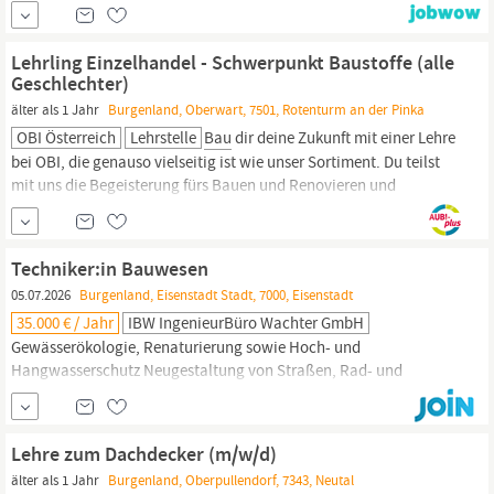
und Klimawende. Gemeinsam fördern wir wichtige
gesellschaftliche Ziele: Ressourcen verantwortungsvoll nutzen,
Lebensqualität verbessern und die Umwelt respektieren.
Lehrling Einzelhandel - Schwerpunkt Baustoffe (alle
Menschenorientiert
Geschlechter)
älter als 1 Jahr
Burgenland, Oberwart, 7501, Rotenturm an der Pinka
OBI Österreich
Lehrstelle
Bau
dir deine Zukunft mit einer Lehre
bei OBI, die genauso vielseitig ist wie unser Sortiment. Du teilst
mit uns die Begeisterung fürs Bauen und Renovieren und
möchtest in einem coolen Team arbeiten? Dann suchen wir genau
dich! Deine Aufgaben Du bekommst in deiner 3-jährigen Lehrzeit
Einblicke in verschiedene Verkaufsabteilungen, wie z.B.:
Techniker:in Bauwesen
05.07.2026
Burgenland, Eisenstadt Stadt, 7000, Eisenstadt
35.000 € / Jahr
IBW IngenieurBüro Wachter GmbH
Gewässerökologie, Renaturierung sowie Hoch- und
Hangwasserschutz Neugestaltung von Straßen, Rad- und
Gehwegen sowie Betriebsgebieten Projektsteuerung / ÖBA von
div.
Bau
- und Sanierungsprojekten im Hoch- und Tiefbau
Aufgaben Unterstützung der Projektleitung bei
Bau
‑ und
Lehre zum Dachdecker (m/w/d)
Infrastrukturprojekten in Ostösterreich Erstellung v. CAD‑Plänen...
älter als 1 Jahr
Burgenland, Oberpullendorf, 7343, Neutal