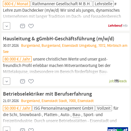
800 € / Monat
Rathmanner Gesellschaft M.b.H.
Lehrstelle
#
Lehre zum Dachdecker (m/w/d) Wir sind als junges, dynamisches
Unternehmen mit langer Tradition im Dach- und Fassadenbereich
tätig und haben uns auf die Bereiche Gebäude-, Industrie- und
Wohnhaus-
Bau
spezialisiert. Unser eigentümergeführtes
Unternehmen ist immer auf der Suche nach neuen Talenten, die
Hausleitung & gGmbH-Geschäftsführung (m/w/d)
die Zukunft von Rathmanner aktiv mitgestalten und sich
30.07.2026
Burgenland, Burgenland, Eisenstadt Umgebung, 7072, Mörbisch am
See
80.000 € / Jahr
unsere christlichen Werte und unser gast-
freundlich Profil erlebbar machen Mitverantwortung bei der
Mittelakquise, insbesondere im Bereich förderfähiger
Bau
-
projekte Das macht Dich aus Diese Stelle Ist Kein Selbstläufer –
Sie Verlangt Führung, Mut, Tatkraft, Nervenstärke Und Echtes
Gastgeber innenherz. Dafür Bist Du Gut Gerüstet, Wenn Du
Betriebselektriker mit Berufserfahrung
Erfahrung in...
21.07.2026
Burgenland, Eisenstadt Stadt, 7000, Eisenstadt
50.000 € / Jahr
ISG Personalmanagement GmbH
Vollzeit
für
die Schi, Snowboard-, Platten-, Auto-,
Bau
-, Sport- und
Freizeitindustrie. Durch unsere Betriebsstätten - Eisenstadt und
Slovenske Konjice - garantieren wir größtmögliche Sicherheit für