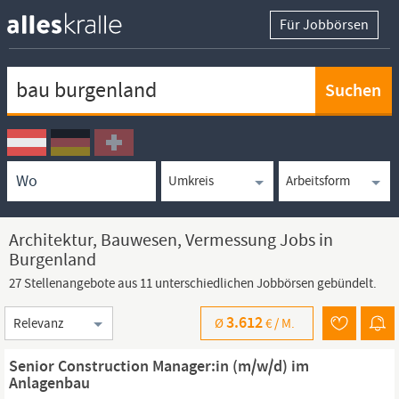
Für Jobbörsen
Keywortsuche
Ortssuche
Umkreissuche
Arbeitsform
Architektur, Bauwesen, Vermessung Jobs in
Burgenland
27 Stellenangebote aus 11 unterschiedlichen Jobbörsen gebündelt.
Sortierung
3.612
Ø
€ /
M.
Senior Construction Manager:in (m/w/d) im
Anlagenbau