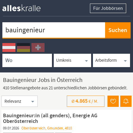
Für Jobbörsen
Keywortsuche
Ortssuche
Umkreissuche
Arbeitsform
Bauingenieur Jobs in Österreich
410 Stellenangebote aus 21 unterschiedlichen Jobbörsen gebündelt.
Sortierung
4.865
Ø
€ /
M.
Bauingenieur:in (all genders), Energie AG
Oberösterreich
09.07.2026
Oberösterreich, Gmunden, 4810