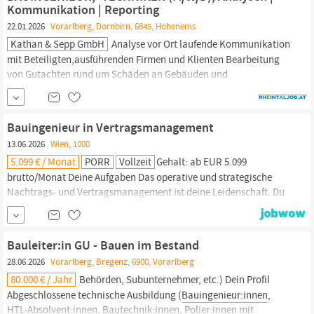
Kommunikation | Reporting
22.01.2026
Vorarlberg, Dornbirn, 6845, Hohenems
Kathan & Sepp GmbH
Analyse vor Ort laufende Kommunikation
mit Beteiligten,ausführenden Firmen und Klienten Bearbeitung
von Gutachten rund um Schäden an Gebäuden und
Gebäudeteilen Verfassen von Schriftverkehr Erstellung von
Reports zur Schadenskausalität und -zurechnung sowie
Kostenschätzungen IHR KOMPETENZPORFIL abgeschlossene,
Bauingenieur in Vertragsmanagement
technische Ausbildung im Hochbau, in der Bautechnik oder im
13.06.2026
Wien, 1000
Bauingenieurwesen
(TU, FH, HTL)
5.099 € / Monat
PORR
Vollzeit
Gehalt: ab EUR 5.099
brutto/Monat Deine Aufgaben Das operative und strategische
Nachtrags- und Vertragsmanagement ist deine Leidenschaft. Du
kümmerst dich um die Ausarbeitung/Aufbereitung von
Nachträgen, Behinderungs-, Bedenken- sowie
Mehrkostenanzeigen in Abstimmung mit den Bau- und
Bauleiter:in GU - Bauen im Bestand
Projektleitungen. Du berätst die Bau- und Projektleitung zu
28.06.2026
Vorarlberg, Bregenz, 6900, Vorarlberg
baubetrieblichen und...
80.000 € / Jahr
Behörden, Subunternehmer, etc.) Dein Profil
Abgeschlossene technische Ausbildung (
Bauingenieur:innen
,
HTL-Absolvent:innen, Bautechnik:innen, Polier:innen mit