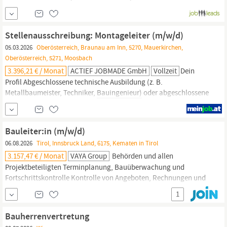
abgeschlossener Bauhandwerkerschule, o.ä.) Mehrere Jahre
Berufserfahrung in der Bauleitung Bereitschaft zur Übernahme
von Verantwortung sowie Belastbarkeit Kunden- und
Stellenausschreibung: Montageleiter (m/w/d)
05.03.2026
Oberösterreich, Braunau am Inn, 5270, Mauerkirchen,
Oberösterreich, 5271, Moosbach
3.396,21 € / Monat
ACTIEF JOBMADE GmbH
Vollzeit
Dein
Profil Abgeschlossene technische Ausbildung (z. B.
Metallbaumeister, Techniker,
Bauingenieur)
oder abgeschlossene
Lehre (z. B. Maschinenbau, Spengler) Mehrjährige Erfahrung in
der Montageleitung, idealerweise im Stahl- oder Metallbau
Führungserfahrung sowie Durchsetzungsvermögen
Bauleiter:in (m/w/d)
Organisationstalent, strukturierte Arbeitsweise und hohe
06.08.2026
Tirol, Innsbruck Land, 6175, Kematen in Tirol
3.157,47 € / Monat
VAYA Group
Behörden und allen
Projektbeteiligten Terminplanung, Bauüberwachung und
Fortschrittskontrolle Kontrolle von Angeboten, Rechnungen und
Leistungsnachweisen Abwicklung von Mängeln, Nacharbeiten
1
und Gewährleistungsfällen Qualifikation Technische Ausbildung
im Bauwesen (Hochbau, Bautechnik, Baumeister,
Bauherrenvertretung
Bauingenieurwesen
etc.)