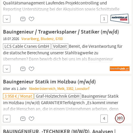
Qualitätsmanagement Laufendes Projektcontrolling und
Reporting Unterstützung bei der Akquisition sowie Schnittstelle
für interne und externe Projektbeteiligte WOMIT SIE UNS
1
BEGEISTERN Abgeschlossene technische und/oder
wirtschaftliche Ausbildung z.B.:
Bauingenieurwesen,
Architektur,
Bauingenieur / Tragwerksplaner / Statiker (m/w/d)
Immobilienwirtschaft Mehrjährige Berufserfahrung im
18.07.2026
Vorarlberg, Bludenz, 6700
Projektmanagement...
LCS Cable Cranes GmbH
Vollzeit
Bereit, die Verantwortung für
die statische Berechnung unserer Stahltragwerke zu
übernehmen? Dann bewirb dich bei uns im als
Bauingenieur
Statiker (m/w/d). Deine HAUPTAUFGABEN umfassen:
Strukturberechnung im internationalen Seilbahn- und
Kabelkranbau Erstellung prüffähiger Nachweise für Stützen,
Bauingenieur Statik im Holzbau (m/w/d)
Plattformen,
älter als 1 Jahr
Niederösterreich, Melk, 3382, Loosdorf
3.958 € / Monat
Graf-Holztechnik GmbH
Bauingenieur
Statik
im Holzbau (m/w/d) GARANTIERTerfolgreich „Es kommt immer
auf die Menschen an, die in einem Unternehmen arbeiten, denn
sie sind der entscheidende Qualitätsfaktor und der Schlüssel zum
4
Erfolg. Unsere einzigartige Unternehmenskultur ist von einem
starken Füreinander und persönlichem Entfaltungsfreiraum
BAUINGENIEUR, -TECHNIKER (M/W/D), Analysen |