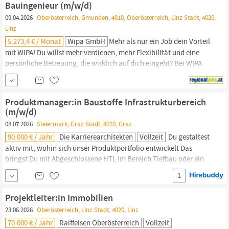
Bauingenieur (m/w/d)
diverse
09.04.2026
Oberösterreich, Gmunden, 4810, Oberösterreich, Linz Stadt, 4020,
Linz
5.273,4 € / Monat
Wipa GmbH
Mehr als nur ein Job dein Vorteil
mit WIPA! Du willst mehr verdienen, mehr Flexibilität und eine
persönliche Betreuung, die wirklich auf dich eingeht? Bei WIPA
bekommst du exklusive Jobchancen, die du sonst nicht findest
sowie kostenlose Weiterbildungen! Diskretion garantiert deine
Bewerbung bleibt vertraulich. Für ein renommiertes
Produktmanager:in Baustoffe Infrastrukturbereich
Unternehmen aus dem Bereich...
(m/w/d)
08.07.2026
Steiermark, Graz Stadt, 8010, Graz
90.000 € / Jahr
Die Karrierearchitekten
Vollzeit
Du gestaltest
aktiv mit, wohin sich unser Produktportfolio entwickelt Das
bringst Du mit Abgeschlossene HTL im Bereich Tiefbau oder ein
Studium der Bautechnik / des
Bauingenieurwesens
Fundiertes
1
Wissen über Baustoffe – insbesondere Beton und Stahl Know-how
im Tiefbau und in der Infrastruktur; Von Vorteil: Erfahrung mit
Projektleiter:in Immobilien
Deltablocks oder vergleichbaren...
23.06.2026
Oberösterreich, Linz Stadt, 4020, Linz
70.000 € / Jahr
Raiffeisen Oberösterreich
Vollzeit