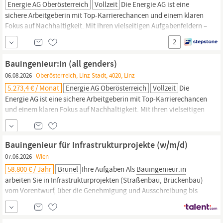
Energie AG Oberösterreich
Vollzeit
Die Energie AG ist eine
sichere Arbeitgeberin mit Top-Karrierechancen und einem klaren
Fokus auf Nachhaltigkeit. Mit ihren vielseitigen Aufgabenfeldern –
von Energie bis Entsorgung – bietet sie ein zukunftsorientiertes
2
Arbeitsumfeld. Für unserTochterunternehmen Energie AG
Oberösterreich Tech Services GmbH, Engineering, suchen wir
Bauingenieur:in (all genders)
eine:n
Bauingenieur:in
(all genders)
06.08.2026
Oberösterreich, Linz Stadt, 4020, Linz
5.273,4 € / Monat
Energie AG Oberösterreich
Vollzeit
Die
Energie AG ist eine sichere Arbeitgeberin mit Top-Karrierechancen
und einem klaren Fokus auf Nachhaltigkeit. Mit ihren vielseitigen
Aufgabenfeldern - von Energie bis Entsorgung - bietet sie ein
zukunftsorientiertes Arbeitsumfeld. Für unserTochterunternehmen
Energie AG Oberösterreich Tech Services GmbH, Engineering,
Bauingenieur für Infrastrukturprojekte (w/m/d)
suchen wir eine:n
Bauingenieur:in
...
07.06.2026
Wien
58.800 € / Jahr
Brunel
Ihre Aufgaben Als
Bauingenieur:in
arbeiten Sie in Infrastrukturprojekten (Straßenbau, Brückenbau)
vom Vorentwurf, über die Genehmigung und Ausschreibung bis
zur Ausführung mit. Sie prüfen die technischen
Kund:innenanfragen auf deren Realisierbarkeit, sowie deren
Auswirkungen auf bestehende Gegebenheiten. Sie erstellen