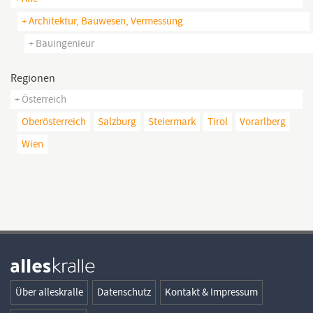
+ Architektur, Bauwesen, Vermessung
+ Bauingenieur
Regionen
+ Österreich
Oberösterreich
Salzburg
Steiermark
Tirol
Vorarlberg
Wien
Über alleskralle
Datenschutz
Kontakt & Impressum