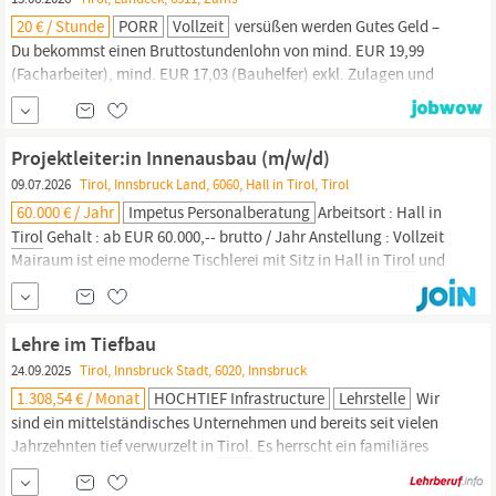
Infrastrukturbau - von
20 € / Stunde
PORR
Vollzeit
versüßen werden Gutes Geld –
Du bekommst einen Bruttostundenlohn von mind. EUR 19,99
(Facharbeiter), mind. EUR 17,03 (Bauhelfer) exkl. Zulagen und
Prämien, Bringst du besondere Fähigkeiten mit, gibt’s auch gerne
mehr Dein Profil Abgeschlossene Lehre als Schalungs- und
Betonbauer, Tiefbauer oder alternativ lernbereite Quereinsteiger
Projektleiter:in Innenausbau (m/w/d)
Berufserfahrung im Konstruktiven Tiefbau Lesen von
Bau
- und
09.07.2026
Tirol, Innsbruck Land, 6060, Hall in Tirol, Tirol
60.000 € / Jahr
Impetus Personalberatung
Arbeitsort : Hall in
Tirol
Gehalt : ab EUR 60.000,-- brutto / Jahr Anstellung : Vollzeit
Mairaum ist eine moderne Tischlerei mit Sitz in Hall in
Tirol
und
spezialisiert auf hochwertigen Innenausbau sowie maßgefertigte
Möbellösungen. Als Teil der MACH Group entstehen in enger
Zusammenarbeit mit der Projektentwicklung exklusive...
Lehre im Tiefbau
24.09.2025
Tirol, Innsbruck Stadt, 6020, Innsbruck
1.308,54 € / Monat
HOCHTIEF Infrastructure
Lehrstelle
Wir
sind ein mittelständisches Unternehmen und bereits seit vielen
Jahrzehnten tief verwurzelt in
Tirol.
Es herrscht ein familiäres
Betriebsklima. Trotzdem genießt man die Vorteile eines Konzerns.
HOCHTIEF ist ein technisch ausgerichteter, globaler