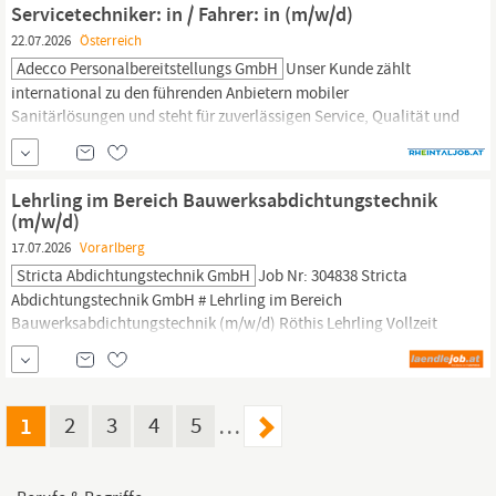
Servicetechniker: in / Fahrer: in (m/w/d)
Prozessanlagen
22.07.2026
Österreich
Adecco Personalbereitstellungs GmbH
Unser Kunde zählt
international zu den führenden Anbietern mobiler
Sanitärlösungen und steht für zuverlässigen Service, Qualität und
Innovation. Betreut werden Kunden aus
Bau
, Veranstaltungen
und Gewerbe.Zur Verstärkung seines Teams sucht der Kunde
eine:n Servicetechniker:in / Fahrer:in.Servicetechniker: in / Fahrer:
Lehrling im Bereich Bauwerksabdichtungstechnik
in (m/w/d)Hall in
Tirol
AufgabenAuslieferung,...
(m/w/d)
17.07.2026
Vorarlberg
Stricta Abdichtungstechnik GmbH
Job Nr: 304838 Stricta
Abdichtungstechnik GmbH # Lehrling im Bereich
Bauwerksabdichtungstechnik (m/w/d) Röthis Lehrling Vollzeit
STRICTA steht für verlässliche und perfekte Ausführung in der
Abdichtungstechnik bei Großbauprojekten. Unser Firmensitz
befindet sich in Inzing/
Tirol
, aber unsere Baustellen sind in ganz
Tirol
verteilt.
1
2
3
4
5
…