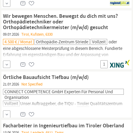
begeistertHerstellung von Mörtel und Beton nach den
spezifischen Anforderungen der ProjekteBetonieren von
Wir bewegen Menschen. Bewegst du dich mit uns?
Fundamenten,
Orthopädietechniker oder
Orthopädietechnikermeister (m/w/d) gesucht
09.07.2026
Tirol, Kufstein, 6330
4.500 € / Monat
Orthopädie-Zentrum Striede
Vollzeit
oder
eine abgeschlossene Meisterprüfung in diesem Bereich. Fundierte
Erfahrung im eigenständigen
Bau
und der Anpassung von
Orthesen und Prothesen. Handwerkliches Geschick, ein hohes
1
Qualitätsbewusstsein und ein gutes Auge für Details.
Einfühlungsvermögen und Freude am direkten Umgang mit
Örtliche Bauaufsicht Tiefbau (m/w/d)
Menschen sowie eine lösungsorientierte Arbeitsweise.
21.07.2026
Not Specified
CONNECT COMPETENCE GmbH Experten Für Personal Und
Organisation
Vollzeit
Unser Auftraggeber, die TIQU -
Tiroler
Qualitätszentrum
für Umwelt,
Bau
und Rohstoffe GmbH mit Hauptsitz in Ötztal
Bahnhof, ist ein aufstrebendes und dynamisch wachsendes
Tochterunternehmen der TIWAG -
Tiroler
Wasserkraft AG. Das
Facharbeiter in Ingenieurtiefbau im Tiroler Oberland
Unternehmen erbringt interdisziplinäre Dienstleistungen im
13.06.2026
Tirol, Landeck, 6511, Zams