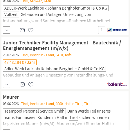
06.08.2026
Tirol, Schwaz, 6130
ADLER-Werk Lackfabrik Johann Berghofer GmbH & Co KG
Vollzeit
Gebäuden und Anlagen Umsetzung von
Instandhaltungs- und Sanierungsmaßnahmen Mitarbeit bei
Planung, Steuerung und Umsetzung von
Bau
- und
1
Infrastrukturprojekten an den Standorten der ADLER Gruppe
Koordination und Betreuung externer Dienstleister Umsetzung
Junior Techniker Facility Management - Bautechnik /
und Monitoring von Energieeffizienzmaßnahmen gemäß ISO
Energiemanagement (m/w/x)
50001 Standard
25.07.2026
Tirol, Innsbruck Land, 6410, Telfs
48.482,84 € / Jahr
Adler-Werk Lackfabrik Johann Berghofer GmbH & Co KG
Gebäuden und Anlagen Umsetzung von Instandhaltungs- und
Sanierungsmaßnahmen Mitarbeit bei Planung, Steuerung und
Umsetzung von
Bau
- und Infrastrukturprojekten an den
Standorten der ADLER Gruppe Koordination und Betreuung
Maurer
externer Dienstleister Umsetzung und Monitoring von
03.06.2026
Tirol, Innsbruck Land, 6060, Hall in Tirol, Tirol
Energieeffizienzmaßnahmen gemäß ISO 50001 Standard
Teampool Personal Service Gmbh
Dann werde Teil unseres
Teams!Für unseren Kunden in Hall in
Tirol
suchen wir einen
begeisterten Maurer (m/w/d). Maurer (m/w/d) StandortHall in
Tirol,
Tirol
Arbeitszeit 39.0 Stunden/Woche Dich