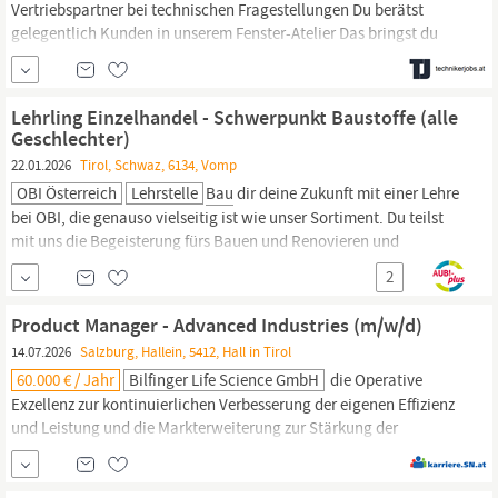
Vertriebspartner bei technischen Fragestellungen Du berätst
gelegentlich Kunden in unserem Fenster-Atelier Das bringst du
mit: Eine abgeschlossene technische Ausbildung (z.B.: Lehre,
HTL, Fachschule oder eine vergleichbare Qualifikation)
Technisches Verständnis sowie Interesse an
Bau
- und
Lehrling Einzelhandel - Schwerpunkt Baustoffe (alle
Planungsthemen Eine strukturierte und
Geschlechter)
22.01.2026
Tirol, Schwaz, 6134, Vomp
OBI Österreich
Lehrstelle
Bau
dir deine Zukunft mit einer Lehre
bei OBI, die genauso vielseitig ist wie unser Sortiment. Du teilst
mit uns die Begeisterung fürs Bauen und Renovieren und
möchtest in einem coolen Team arbeiten? Dann suchen wir genau
2
dich! Deine Aufgaben Du bekommst in deiner 3-jährigen Lehrzeit
Einblicke in verschiedene Verkaufsabteilungen, wie z.B.:
Product Manager - Advanced Industries (m/w/d)
14.07.2026
Salzburg, Hallein, 5412, Hall in Tirol
60.000 € / Jahr
Bilfinger Life Science GmbH
die Operative
Exzellenz zur kontinuierlichen Verbesserung der eigenen Effizienz
und Leistung und die Markterweiterung zur Stärkung der
Kundenausrichtung und um Bilfinger als bevorzugten Partner zu
etablieren. Unsere Experten in der Business Unit Life Science sind
spezialisiert auf die Planung und den
Bau
von hochmodernen