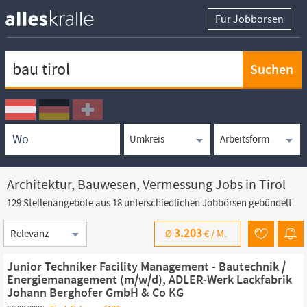
Für Jobbörsen
Keywortsuche
Ortssuche
Umkreissuche
Arbeitsform
Architektur, Bauwesen, Vermessung Jobs in Tirol
129 Stellenangebote aus 18 unterschiedlichen Jobbörsen gebündelt.
Sortierung
3.203
Ø
€ /
M.
Junior Techniker Facility Management - Bautechnik /
Energiemanagement (m/w/d), ADLER-Werk Lackfabrik
Johann Berghofer GmbH & Co KG