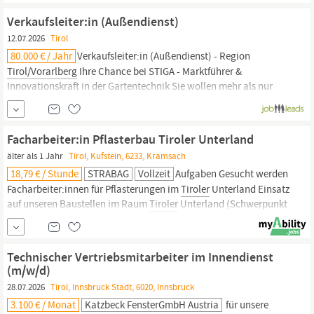
Infrastrukturkonzern mit führenden Positionen in seinen
Verkaufsleiter:in (Außendienst)
Kernaktivitäten
Bau
,...
12.07.2026
Tirol
80.000 € / Jahr
Verkaufsleiter:in (Außendienst) - Region
Tirol/Vorarlberg
Ihre Chance bei STIGA - Marktführer &
Innovationskraft in der Gartentechnik Sie wollen mehr als nur
verkaufen? Sie wollen gestalten, Partner aufbauen und ein tolles
Gebiet zur Erfolgsregion entwickeln? Dann sind Sie bei STIGA
genau richtig! Wir suchen eine/n Gebietsverkaufsleiter:in (m/w)
Facharbeiter:in Pflasterbau Tiroler Unterland
älter als 1 Jahr
Tirol, Kufstein, 6233, Kramsach
18,79 € / Stunde
STRABAG
Vollzeit
Aufgaben Gesucht werden
Facharbeiter:innen für Pflasterungen im
Tiroler
Unterland Einsatz
auf unseren Baustellen im Raum
Tiroler
Unterland (Schwerpunkt
Bezirk Kufstein und Umgebung) Gerne auch ganze Partien
Qualifikationen Einschlägige Berufserfahrung von Vorteil
Ausreichende Deutschkenntnisse Führerschein B Wir bieten Es
Technischer Vertriebsmitarbeiter im Innendienst
erwarten dich...
(m/w/d)
28.07.2026
Tirol, Innsbruck Stadt, 6020, Innsbruck
3.100 € / Monat
Katzbeck FensterGmbH Austria
für unsere