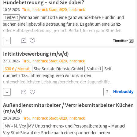
Hundebetreuung – sind Sie dabei?
Persönlichkeiten für das passende...
10.08.2026
Tirol, Innsbruck Stadt, 6020, Innsbruck
Teilzeit
Wir haben mit Lotta eine ganz wunderbare Hündin und
suchen eine liebevolle Betreuung für sie. Es geht um eine Ganz-
oder Halbtagesbetreuung, je nach Bedarf, für ein paar Stunden
oder auch mal einen halben Tag. Wir wohnen in
Innsbruck
und
wünschen uns jemanden, der gerne Zeit mit Hunden verbringt
und Lotta Gesellschaft leistet.
Initiativbewerbung (m/w/d)
27.06.2026
Tirol, Innsbruck Stadt, 6020, Innsbruck
600 € / Monat
Slw Soziale Dienste GmbH
Vollzeit
Seit
nunmehr 135 Jahren engagieren wir uns in den
unterschiedlichsten Leistungsbereichen: der Jugendhilfe,
Behindertenhilfe und Elementarpädagogik in
Innsbruck
und
2
Umgebung sowie dem Tiroler Unterland und dem Zillertal. Wir
sind laufend auf der Suche nach qualifizierten und motivierten
Außendienstmitarbeiter / Vertriebsmitarbeiter Küchen
neuen Kolleginnen und Kollegen, die eine Ausbildung auf
(m/w/d)
Fachniveau...
28.07.2026
Tirol, Innsbruck Stadt, 6020, Innsbruck
MV - M. Vey
MV Unternehmens- und Personalberatung – Manuel
Vey Sind Sie auf der Suche nach einer spannenden neuen