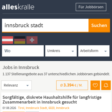
Für Jobbörsen
Keywortsuche
Ortssuche
Umkreissuche
Arbeitsform
Jobs in Innsbruck
1.137 Stellenangebote aus 37 unterschiedlichen Jobbörsen gebündelt.
Sortierung
3.394
Ø
€ /
M.
Sorgfältige, diskrete Haushaltshilfe für langfristige
Zusammenarbeit in Innsbruck gesucht
07.08.2026
Tirol, Innsbruck Stadt, 6020, Innsbruck