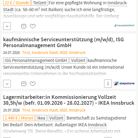
22 € / Stunde
Teilzeit
Für eine gepflegte Wohnung in
Innsbruck-
Stadt
(ca. 50–60 m² mit Balkon) suche ich eine langfristige,
zuverlässige und sehr sorgfältige Haushaltshilfe. Der Umfang
beträgt zunächst etwa 2 Stunden pro Woche bzw. ca. 8–10
Stunden monatlich. Ein möglichst fixer, planbarer Termin wäre
mir wichtig. Bei guter, langfristig
kaufmännische Serviceunterstützung (m/w/d), ISG
Personalmanagement GmbH
24.07.2026
Tirol, Innsbruck Stadt, 6020, Innsbruck
ISG Personalmanagement GmbH
Vollzeit
kaufmännische
Serviceunterstützung (m/w/d) Unser Kunde ist ein international
renommiertes Unternehmen in der hochspezialisierten
Medizintechnik mit einem sehr hohen Marktanteil in seinem
1
Segment. Zur Verstärkung des bestehenden Teams soll folgende
Position in
Innsbruck-Stadt
besetzt werden: Aufgabengebiet:
Lagermitarbeiter:in Kommissionierung Vollzeit
Unterstützung des Servcieteams bei allen...
38,5h/w (befr. 01.09.2026 - 28.02.2027) - IKEA Innsbruck
25.07.2026
Tirol, Innsbruck Stadt, 6020, Innsbruck
2.440 € / Monat
Ikea
Vollzeit
Bereitschaft zu Samstagsdienst
bei Bedarf. Dein Arbeitsort: Außenlager IKEA
Innsbruck
(Grabenweg 73). Deine Benefits: • Ein sicherer Arbeitsplatz mit
einem Einstiegsgehalt über dem Kollektivvertrag in einem