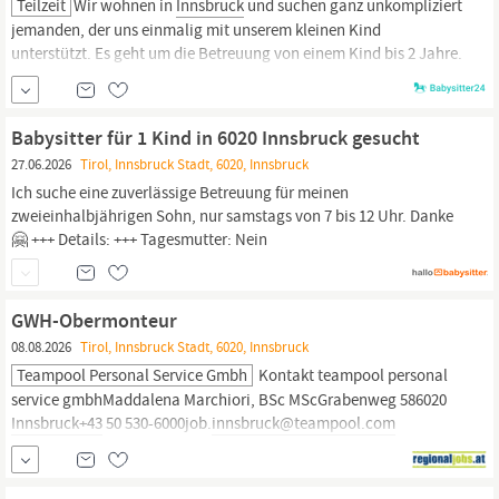
Teilzeit
Wir wohnen in
Innsbruck
und suchen ganz unkompliziert
jemanden, der uns einmalig mit unserem kleinen Kind
unterstützt. Es geht um die Betreuung von einem Kind bis 2 Jahre.
Uns ist wichtig, dass du liebevoll mit kleinen Kindern umgehst
und dich bei uns wohlfühlst. Alles Weitere ergibt sich dann ganz
entspannt vor Ort. Der Start wäre so bald wie möglich.
Babysitter für 1 Kind in 6020 Innsbruck gesucht
27.06.2026
Tirol, Innsbruck Stadt, 6020, Innsbruck
Ich suche eine zuverlässige Betreuung für meinen
zweieinhalbjährigen Sohn, nur samstags von 7 bis 12 Uhr. Danke
🤗 +++ Details: +++ Tagesmutter: Nein
GWH-Obermonteur
08.08.2026
Tirol, Innsbruck Stadt, 6020, Innsbruck
Teampool Personal Service Gmbh
Kontakt teampool personal
service gmbhMaddalena Marchiori, BSc MScGrabenweg 586020
Innsbruck+43
50 530-6000job.
innsbruck@teampool.com
www.teampool.com Unabhängig von der gewählten
Formulierung spricht teampool alle Personen stets
gleichermaßen an. wir vermitteln persönlichkeiten Die richtigen