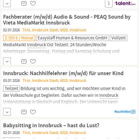
1
inklusiven und werteorientierten Unternehmen • ONE IKEA Bonus
(jährlich bei Zielerreichung für alle Mitarbeiter:innen) • Ein
Fachberater (m/w/d) Audio & Sound - PEAQ Sound by
Dienstplan, abgestimmt...
Vieta MediaMarkt Innsbruck
02.07.2026
Tirol, Innsbruck Stadt, 6020, Innsbruck
2.355 € / Monat
Easystaff Human & Resources GmbH
Vollzeit
MediaMarkt
Innsbruck
Ost Teilzeit: 24 Stunden/Woche
Arbeitstage: Donnerstag, Freitag und Samstag Schulung und
Start in Wien am 7. August 2026: Aufwände wie Reisekosten bzw.
Übernachtung, falls notwendig, werden bezahlt. Bezahlung: Das
Mindestgehalt für diese Position beträgt 2.355 € Gesamtbrutto pro
Innsbruck: Nachhilfelehrer (m/w/d) für unser Kind
Monat auf Vollzeitbasis.
03.07.2026
Tirol, Innsbruck Stadt, 6020, Innsbruck
Teilzeit
Bildung ist uns wichtig, und wir möchten unser Kind in
der Volksschule gut begleiten. Dafür suchen wir in
Innsbruck
Unterstützung in Deutsch und Englisch. Der Unterricht kann
gerne als Einzelunterricht oder in einer kleinen Gruppe
stattfinden. Sowohl Termine bei uns als auch bei Ihnen sind für
uns gut vorstellbar.
Babysitting in Innsbruck – hast du Lust?
02.07.2026
Tirol, Innsbruck Stadt, 6020, Innsbruck