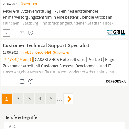
29.04.2026
Österreich
Peter Grill Ärztevermittlung - Für ein neu entstehendes
Primärversorgungszentrum in eine bestens über die Autobahn
München - Salzburg -
Innsbruck
angebundenen
Stadt
in Tirol /
ÖSTERREICH suchen wir ab Herbst 2026 einen engagierten
Facharzt (m/w/d) für Allgemeinmedizin und Familienmedizin oder
Arzt für Allgemeinmedizin in Voll- oder...
Customer Technical Support Specialist
13.06.2026
Tirol, Landeck, 6491, Schönwies
2.473 € / Monat
CASABLANCA Hotelsoftware
Vollzeit
Enge
Zusammenarbeit mit Customer Success, Development und IT.
Unser Angebot Neues Office in Wien: Moderner Arbeitsplatz mit
guter Öffentlicher-Anbindung und einem wachsenden Team: Du
gestaltest von Anfang an mit.
Innsbruck:
Modernes
Stadtbüro
mit
optimaler Öffi-Anbindung: Arbeiten mit Blick auf die Berge.
Schönwies Headquarter: Unser...
1
2
3
4
5
…
Berufe & Begriffe
+ Alle