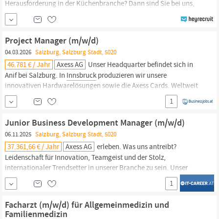
Herausforderung in der Küchenbranche? Dann sind Sie bei uns,
der MV Unternehmens- und Personalberatung M. Vey, genau
richtig! Als Personalvermittler innen arbeiten wir mit namhaften
Unternehmen der Einrichtungsbranche zusammen und suchen für
Project Manager (m/w/d)
diese, die passenden Talente...
04.03.2026
Salzburg, Salzburg Stadt, 5020
46.781 € / Jahr
Axess AG
Unser Headquarter befindet sich in
Anif bei Salzburg. In
Innsbruck
produzieren wir unsere
innovativen Hardwarelösungen sowie die Axess Cards. Weltweit
sind mehr als 480 Kolleg:innen mit Herzblut für unsere
1
Kund:innen im Einsatz. Werde Teil unseres internationalen Teams
und gestalte mit uns die Zukunft!
Junior Business Development Manager (m/w/d)
06.11.2025
Salzburg, Salzburg Stadt, 5020
37.361,66 € / Jahr
Axess AG
erleben. Was uns antreibt?
Leidenschaft für Innovation, Teamgeist und der Stolz,
internationaler Trendsetter in unserer Branche zu sein. Unser
Headquarter befindet sich in Anif bei Salzburg. In
Innsbruck
1
produzieren wir unsere innovativen Hardwarelösungen sowie die
Axess Cards. Weltweit sind mehr als 480 Kolleg:innen mit Herzblut
Facharzt (m/w/d) für Allgemeinmedizin und
für unsere Kund:innen...
Familienmedizin