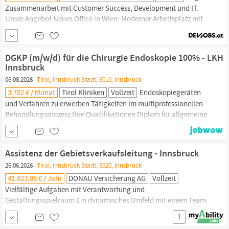
Zusammenarbeit mit Customer Success, Development und IT.
Unser Angebot Neues Office in Wien: Moderner Arbeitsplatz mit
guter Öffentlicher-Anbindung und einem wachsenden Team: Du
gestaltest von Anfang an mit.
Innsbruck:
Modernes
Stadtbüro
mit
optimaler Öffi-Anbindung: Arbeiten mit Blick auf die Berge.
DGKP (m/w/d) für die Chirurgie Endoskopie 100% - LKH
Schönwies Headquarter: Unser...
Innsbruck
06.08.2026
Tirol, Innsbruck Stadt, 6010, Innsbruck
3.782 € / Monat
Tirol Kliniken
Vollzeit
Endoskopiegeräten
und Verfahren zu erwerben Tätigkeiten im multiprofessionellen
Behandlungsprozess Ihre Qualifikationen Diplom für allgemeine
Gesundheits-
und Krankenpflege Nachweis über die Registrierung
im
Gesundheitsberuferegister
Physische und psychische
Belastbarkeit Hohes Verantwortungsbewusstsein Ausgeprägte
Assistenz der Gebietsverkaufsleitung - Innsbruck
soziale Kompetenz und
26.06.2026
Tirol, Innsbruck Stadt, 6020, Innsbruck
41.823,88 € / Jahr
DONAU Versicherung AG
Vollzeit
Vielfältige Aufgaben mit Verantwortung und
Gestaltungsspielraum Ein dynamisches Umfeld mit einem Team,
das mit Engagement und Begeisterung gemeinsam Ziele erreicht
1
Eine langfristige Perspektive mit vielfältigen