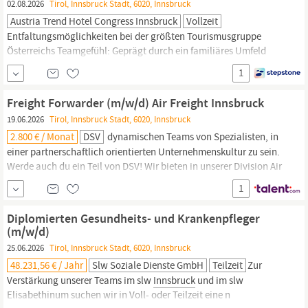
02.08.2026
Tirol, Innsbruck Stadt, 6020, Innsbruck
Austria Trend Hotel Congress Innsbruck
Vollzeit
Entfaltungsmöglichkeiten bei der größten Tourismusgruppe
Österreichs Teamgefühl: Geprägt durch ein familiäres Umfeld
sowie verschiedene Firmenevents Freizeit: Gratis Übernachtung
1
1x jährlich in einem unserer Hotels deiner Wahl sowie Benefits
von corplife.at Staff-Rate: F&B-Rabatte und vergünstige
Freight Forwarder (m/w/d) Air Freight Innsbruck
Konditionen in unseren Hotels sowie attraktive Reiserabatte
19.06.2026
Tirol, Innsbruck Stadt, 6020, Innsbruck
Gesundheit:
2.800 € / Monat
DSV
dynamischen Teams von Spezialisten, in
einer partnerschaftlich orientierten Unternehmenskultur zu sein.
Werde auch du ein Teil von DSV! Wir bieten in unserer Division Air
& Sea für den Standort
Innsbruck
zum nächstmöglichen Zeitpunkt
1
eine Festanstellung als Freight Forwarder (m/w/d) Air Freight
Unser Angebot
Gesundheit
und...
Diplomierten Gesundheits- und Krankenpfleger
(m/w/d)
25.06.2026
Tirol, Innsbruck Stadt, 6020, Innsbruck
48.231,56 € / Jahr
Slw Soziale Dienste GmbH
Teilzeit
Zur
Verstärkung unserer Teams im slw
Innsbruck
und im slw
Elisabethinum suchen wir in Voll- oder Teilzeit eine n