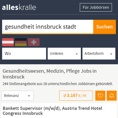
Für Jobbörsen
Keywortsuche
Ortssuche
Umkreissuche
Arbeitsform
Gesundheitswesen, Medizin, Pflege Jobs in
Innsbruck
244 Stellenangebote aus 18 unterschiedlichen Jobbörsen gebündelt.
Sortierung
3.167
Ø
€ /
M.
Bankett Supervisor (m/w/d), Austria Trend Hotel
Congress Innsbruck