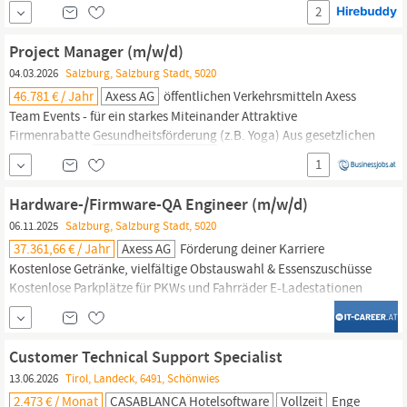
Diplomierten
Gesundheits-
und Krankenpfleger (m/w/d) Im slw
2
Innsbruck
und im slw Elisabethinum erwartet dich ein
multiprofessionelles Team, in dem Zusammenarbeit,
Project Manager (m/w/d)
Wertschätzung und Eigenverantwortung...
04.03.2026
Salzburg, Salzburg Stadt, 5020
46.781 € / Jahr
Axess AG
öffentlichen Verkehrsmitteln Axess
Team Events - für ein starkes Miteinander Attraktive
Firmenrabatte
Gesundheitsförderung
(z.B. Yoga) Aus gesetzlichen
Gründen sind wir verpflichtet, darauf hinzuweisen, dass
1
daskollektivvertragliche Mindestgehaltfür diese Position bei EUR
46.781,00 brutto/Jahr auf Basis einer Vollzeitbeschäftigung liegt.
Hardware-/Firmware-QA Engineer (m/w/d)
Wir bieten...
06.11.2025
Salzburg, Salzburg Stadt, 5020
37.361,66 € / Jahr
Axess AG
Förderung deiner Karriere
Kostenlose Getränke, vielfältige Obstauswahl & Essenszuschüsse
Kostenlose Parkplätze für PKWs und Fahrräder E-Ladestationen
für Elektroautos Gute Erreichbarkeit mit öffentlichen
Verkehrsmitteln Axess Team Events - für ein starkes Miteinander
Attraktive Firmenrabatte
Gesundheitsförderung
(z.B. Yoga) Aus
Customer Technical Support Specialist
gesetzlichen
13.06.2026
Tirol, Landeck, 6491, Schönwies
2.473 € / Monat
CASABLANCA Hotelsoftware
Vollzeit
Enge