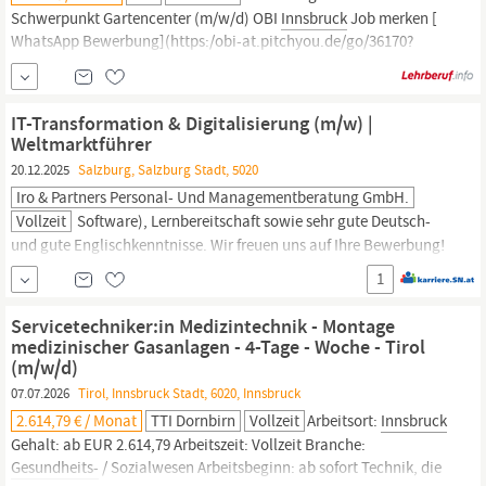
Schwerpunkt Gartencenter (m/w/d) OBI
Innsbruck
Job merken [
WhatsApp Bewerbung](https:/obi-at.pitchyou.de/go/36170?
title=Lehrling%20Einzelhandel%20-%20.
(m/w/d)&applicationApplyApiURL=
https:/job.obi.com36170/applyApi&lang=de WhatsApp
IT-Transformation & Digitalisierung (m/w) |
Bewerbung) Ich will den Job! Mobil bewerben Job merken [
Weltmarktführer
WhatsApp
20.12.2025
Salzburg, Salzburg Stadt, 5020
Iro & Partners Personal- Und Managementberatung GmbH.
Vollzeit
Software), Lernbereitschaft sowie sehr gute Deutsch-
und gute Englischkenntnisse. Wir freuen uns auf Ihre Bewerbung!
Iro&Partners Personal- u. Managementberatungs-GmbH Office
1
Wien: 1010 Wien, Opernring 9 • Tel: +43/(0)1/877 87 19 Office
Innsbruck:
6020
Innsbruck,
Museumstraße 20 • Tel: +43 512 26 00
Servicetechniker:in Medizintechnik - Montage
56 Office Salzburg:
medizinischer Gasanlagen - 4-Tage - Woche - Tirol
(m/w/d)
07.07.2026
Tirol, Innsbruck Stadt, 6020, Innsbruck
2.614,79 € / Monat
TTI Dornbirn
Vollzeit
Arbeitsort:
Innsbruck
Gehalt: ab EUR 2.614,79 Arbeitszeit: Vollzeit Branche:
Gesundheits-
/ Sozialwesen Arbeitsbeginn: ab sofort Technik, die