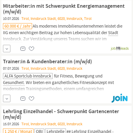
Weiterbildungsmöglichkeiten, um deine Karriere voranzutreiben
Mitarbeiter:in mit Schwerpunkt Energiemanagement
Die Unterstützung für mentale und körperliche
Gesundheit
durch
(m/w/d)
Mavie und weitere
10.07.2026
Tirol, Innsbruck Stadt, 6020, Innsbruck, Tirol
60.000 € / Jahr
Als modernes Immobilienunternehmen leistet die
IIG einen wichtigen Beitrag zur hohen Lebensqualität der
Stadt
Innsbruck.
Zur Verstärkung unseres Teams suchen wir im
Fachbereich Nachhaltige Gebäudeentwicklung eine:n
engagierte:n und verantwortungsbewusste:n Mitarbeiter:in.
Mitarbeiter:in mit Schwerpunkt Energiemanagement (m/w/d)
Trainer:in & Kundenberater:in (m/w/d)
07.07.2026
Tirol, Innsbruck Stadt, 6020, Innsbruck
ALFA Sportclub Innsbruck
für Fitness, Bewegung und
Gesundheit.
Wir bieten ein ganzheitliches Fitnesskonzept mit
modernsten Trainingsmethoden, einem umfangreichen
Kursangebot, einem großzügigen Wellnessbereich mit Pool und
ein dynamisches, sportbegeistertes Team. Zur Verstärkung
suchen wir engagierte Mitarbeiter:innen für eine 50/50-Rolle in
Lehrling Einzelhandel - Schwerpunkt Gartencenter
Trainingsbetreuung und...
(m/w/d)
15.07.2026
Tirol, Innsbruck Stadt, 6020, Innsbruck
1.250 € / Monat
OBI
Lehrstelle
## Lehrling Einzelhandel -