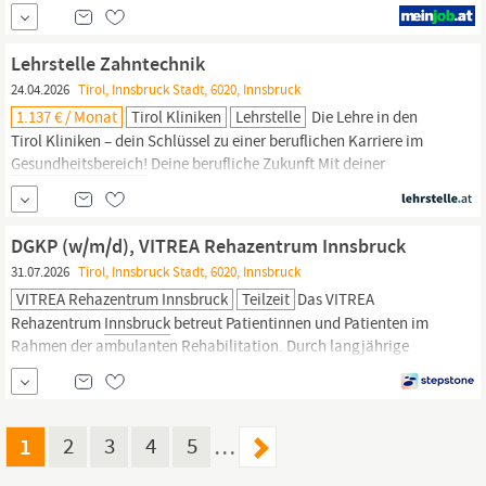
Leben schützt. Deine Arbeit macht den Unterschied. Du möchtest
nicht einfach nur Anlagen montieren, sondern an Projekten
arbeiten, die täglich Menschen helfen und Leben schützen?
Lehrstelle Zahntechnik
24.04.2026
Tirol, Innsbruck Stadt, 6020, Innsbruck
1.137 € / Monat
Tirol Kliniken
Lehrstelle
Die Lehre in den
Tirol Kliniken – dein Schlüssel zu einer beruflichen Karriere im
Gesundheitsbereich!
Deine berufliche Zukunft Mit deiner
handwerklichen und technischen Lehre öffnest du Türen zu
spannenden und sehr sicheren Jobs mit Zukunftsaussicht im
größten Unternehmen Tirols! Erlerne bei uns Zahnersatz und
DGKP (w/m/d), VITREA Rehazentrum Innsbruck
Prothetik, Materialkunde, digitale...
31.07.2026
Tirol, Innsbruck Stadt, 6020, Innsbruck
VITREA Rehazentrum Innsbruck
Teilzeit
Das VITREA
Rehazentrum
Innsbruck
betreut Patientinnen und Patienten im
Rahmen der ambulanten Rehabilitation. Durch langjährige
Erfahrung im Bereich der Rehabilitation ist die Durchführung
individuell abgestimmter Therapien auf höchstem Niveau
sichergestellt. Durch den Einsatz unseres interdisziplinären Teams
aus spezialisierten Fachärztinnen und
1
2
3
4
5
…