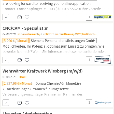
are looking forward to receiving your online application!
Contact: Franz KaplingerTel.: +43 (0) 664 88556290 Ihre Vorteile
Benefits
Gesundheit
Handy Homeoffice Weiterbildung Benefits
1
Gesundheit
Handy Homeoffice Weiterbildung Benefits
Gesundheit
Handy Homeoffice Weiterbildung JETZT BEWERBEN Demand
CNC/CAM - Spezialist:in
Acceleration...
04.08.2026
Oberösterreich, Kirchdorf an der Krems, 4542, Nußbach
3.200 € / Monat
Siemens Personaldienstleistungen GmbH
Möglichkeiten, Ihr Potenzial optimal zum Einsatz zu bringen. Wie
bewerbe ich mich? Wenn Sie Interesse an dieser herausfordernden
und abwechslungsreichen Position haben, dann freuen wir uns
1
auf Ihre aussagekräftige Online Bewerbung! Kontakt: Susanne
Bruckner Tel.: 0664 78942700 Ihre Vorteile Benefits
Gesundheit
Wehrwärter Kraftwerk Wiesberg (m/w/d)
Kantine Parkplatz Weiterbildung Benefits
Gesundheit
Kantine
01.08.2026
Tirol
2.827,96 € / Monat
Donau Chemie AG
Monetäre
Zusatzleistungen (Prämien für umgesetzte
Verbesserungsvorschläge, Prämien im Rahmen des
Mitarbeiterempfehlungsprogrammes, Zusätzliche
1
Pensionsvorsorge, Fahrtkostenzuschuss, Erfolgsbeteiligung,
Gestütztes Essen, Arbeitskleidung inkl. Reinigung)
Gesundheit
Licensing Administration