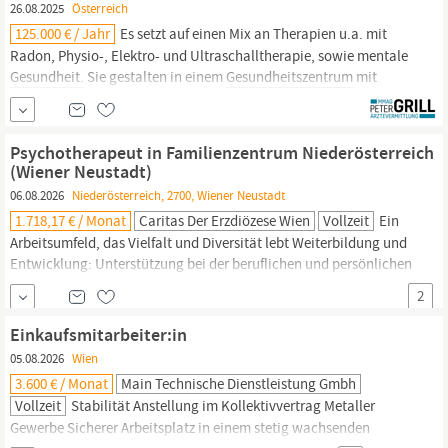
26.08.2025
Österreich
125.000 € / Jahr
Es setzt auf einen Mix an Therapien u.a. mit
Radon, Physio-, Elektro- und Ultraschalltherapie, sowie mentale
Gesundheit.
Sie gestalten in einem
Gesundheitszentrum
mit
gehobenem Hotelbetrieb im direkten Kontakt mit den zu
behandelnden Personen die therapeutischen Maßnahmen und
damit den Therapieerfolg. Darüber hinaus stehen Sie beratend...
Psychotherapeut in Familienzentrum Niederösterreich
(Wiener Neustadt)
06.08.2026
Niederösterreich, 2700, Wiener Neustadt
1.718,17 € / Monat
Caritas Der Erzdiözese Wien
Vollzeit
Ein
Arbeitsumfeld, das Vielfalt und Diversität lebt Weiterbildung und
Entwicklung: Unterstützung bei der beruflichen und persönlichen
Weiterentwicklung
Gesundheit
und Unterstützung:
2
Gesundheitsfördernde
Maßnahmen sowie Sozialberatung für
private und berufliche Herausforderungen Vergünstigungen und
Einkaufsmitarbeiter:in
Gutscheine: Ermäßigungen in Shops,...
05.08.2026
Wien
3.600 € / Monat
Main Technische Dienstleistung Gmbh
Vollzeit
Stabilität Anstellung im Kollektivvertrag Metaller
Gewerbe Sicherer Arbeitsplatz in einem stetig wachsenden