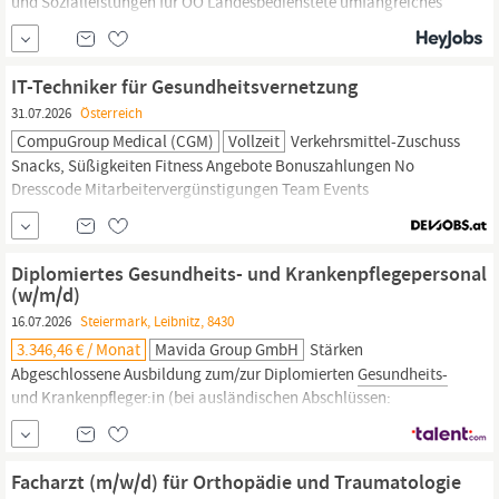
und Sozialleistungen für OÖ Landesbedienstete umfangreiches
Fort- und Weiterbildungsangebot einen zukunftssicheren
Arbeitsplatz mit lebensphasenorientierter Arbeitsplatzgestaltung
KFL Versicherung (Krankenkasse mit attraktiven
IT-Techniker für Gesundheitsvernetzung
Leistungsangeboten) Ihre Aufgaben: sämtliche Tätigkeiten, die im
31.07.2026
Österreich
Gesundheits-
und...
CompuGroup Medical (CGM)
Vollzeit
Verkehrsmittel-Zuschuss
Snacks, Süßigkeiten Fitness Angebote Bonuszahlungen No
Dresscode Mitarbeitervergünstigungen Team Events
Gesundheitsförderung
Home Office Mitarbeiterparkplatz Tiere
willkommen Psychische
Gesundheitsv.
Flexible Arbeitszeiten
Diplomiertes Gesundheits- und Krankenpflegepersonal
(w/m/d)
16.07.2026
Steiermark, Leibnitz, 8430
3.346,46 € / Monat
Mavida Group GmbH
Stärken
Abgeschlossene Ausbildung zum/zur Diplomierten
Gesundheits-
und Krankenpfleger:in (bei ausländischen Abschlüssen:
Nostrifikation erforderlich) Eintragung im
Gesundheitsberuferegister
Erfahrung im Umgang mit
Pflegedokumentationssystemen von Vorteil Sehr gute
Facharzt (m/w/d) für Orthopädie und Traumatologie
Deutschkenntnisse in Wort und Schrift (mind. B2)