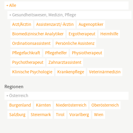
+ Alle
+ Gesundheitswesen, Medizin, Pflege
Arzt/ärztin
Assistenzarzt/-Ärztin
Augenoptiker
Biomedizinischer Analytiker
Ergotherapeut
Heimhilfe
Ordinationsassistent
Persönliche Assistenz
Pflegefachkraft
Pflegehelfer
Physiotherapeut
Psychotherapeut
Zahnarztassistent
Klinische Psychologie
Krankenpflege
Veterinärmedizin
Regionen
+ Österreich
Burgenland
Kärnten
Niederösterreich
Oberösterreich
Salzburg
Steiermark
Tirol
Vorarlberg
Wien