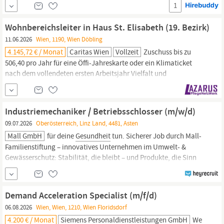
Privatunternehmen Langfristige Perspektive in einem technisch
1
anspruchsvollen Umfeld Programm für Sicherheit und
Gesundheit
am Arbeitsplatz Umwelt- und Energie-zertifiziertes Unternehmen
Wohnbereichsleiter in Haus St. Elisabeth (19. Bezirk)
Gesundheit
& Vorsorge ❤️
Gesundheitsvorsorge
zu attraktiven...
11.06.2026
Wien, 1190, Wien Döbling
4.145,72 € / Monat
Caritas Wien
Vollzeit
Zuschuss bis zu
506,40 pro Jahr für eine Öffi-Jahreskarte oder ein Klimaticket
nach dem vollendeten ersten Arbeitsjahr Vielfalt und
Wertschätzung: Ein Arbeitsumfeld, das Vielfalt und Diversität lebt.
Weiterbildung und Entwicklung: Unterstützung bei der
beruflichen und persönlichen Weiterentwicklung.
Gesundheit
und
Industriemechaniker / Betriebsschlosser (m/w/d)
Unterstützung:
Gesundheitsfördernde
09.07.2026
Oberösterreich, Linz Land, 4481, Asten
Mall GmbH
für deine
Gesundheit
tun. Sicherer Job durch Mall-
Familienstiftung – innovatives Unternehmen im Umwelt- &
Gewässerschutz: Stabilität, die bleibt – und Produkte, die Sinn
machen und Zukunft haben. Deine Aufgaben Anlagen
kontrollieren & Auffälligkeiten erkennen Dein Arbeitstag kann mit
einem Rundgang durch die Produktion starten.
Demand Acceleration Specialist (m/f/d)
06.08.2026
Wien, Wien, 1210, Wien Floridsdorf
4.200 € / Monat
Siemens Personaldienstleistungen GmbH
We