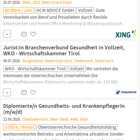
25.07.2026
Wien, 1010, Wien Innere Stadt
60.000 € / Jahr
HCM ADVICE GmbH
Vollzeit
Gute
Vereinbarkeit von Beruf und Privatleben durch flexible
Arbeitszeiten und Home Office Mentoring & Wissensaustausch :
Gegenseitige Unterstützung ist Teil unserer Kultur
Karriereperspektiven : Ergreifen Sie die Chance, sich beruflich
weiterzuentwickeln und aufzusteigen Zentrale Lage : Wir befinden
Jurist:in Branchenverbund Gesundheit in Vollzeit,
uns direkt am Stephansplatz !
Gesundheit
&...
WKO - Wirtschaftskammer Tirol
09.07.2026
Burgenland, Niederösterreich, Steiermark, Steiermark
WKO - Wirtschaftskammer Tirol
Vollzeit
Wir vertreten die
Interessen der österreichischen Unternehmen Die
Wirtschaftskammern Österreichs vertreten mehr als 114.000
Mitgliedsbetriebe. Als starke Stimme der Unternehmen setzen wir
uns für eine zukunftsorientierte und wirtschaftsfreundliche Politik
ein, z.B. für Steuerentlastung, Bürokratie-Abbau, Förderungen.
Diplomierte/n Gesundheits- und KrankenpflegerIn
Jurist:in Branchenverbund
Gesundheit
in Vollzeit
(m/w/d)
22.05.2026
Oberösterreich, Steyr Stadt, 4400, Steyr
3.950 € / Monat
Oberösterreichische Gesundheitsholding
werteorientiertes Betriebs- und Arbeitsklima attraktive Sonder-