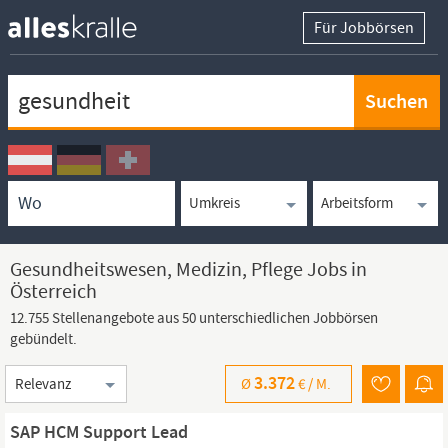
Für Jobbörsen
Keywortsuche
Ortssuche
Umkreissuche
Arbeitsform
Gesundheitswesen, Medizin, Pflege Jobs in
Österreich
12.755 Stellenangebote aus 50 unterschiedlichen Jobbörsen
gebündelt.
Sortierung
3.372
Ø
€ /
M.
SAP HCM Support Lead