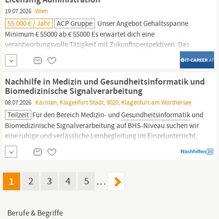
und Vorsorge (Employee Assistance Program, Betriebsarzt,
19.07.2026
Wien
Vorsorgeuntersuchungen, Shiatsu)...
55.000 € / Jahr
ACP Gruppe
Unser Angebot Gehaltsspanne
Minimum € 55000 ab € 55000 Es erwartet dich eine
verantwortungsvolle Tätigkeit mit Zukunftsperspektiven. Das
gebotene jährliche Bruttogehalt liegt bei (mind.) € 55.000,- - eine
Überzahlung ist je nach relevanter Arbeitserfahrung und
Qualifikation möglich. Angebote für mentale und körperliche
Nachhilfe in Medizin und Gesundheitsinformatik und
Gesundheit
Bike-Leasing...
Biomedizinische Signalverarbeitung
08.07.2026
Kärnten, Klagenfurt Stadt, 9020, Klagenfurt am Wörthersee
Teilzeit
Für den Bereich Medizin- und
Gesundheitsinformatik
und
Biomedizinische Signalverarbeitung auf BHS-Niveau suchen wir
eine ruhige und verlässliche Lernbegleitung im Einzelunterricht.
Der Unterricht kann entweder bei uns oder bei Ihnen stattfinden.
Wir leben in Klagenfurt am Wörthersee und sind daher in dieser
Umgebung flexibel.
1
2
3
4
5
…
Berufe & Begriffe