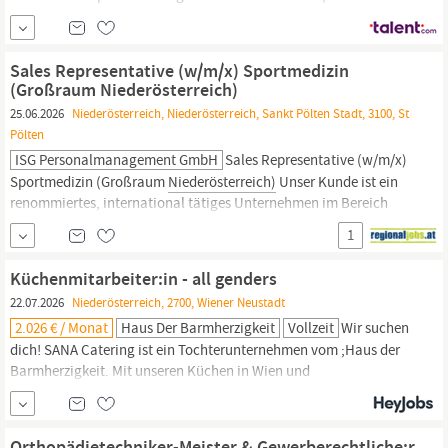
Niederösterreich
Was man bei diesem Job macht? Verantwortung
für die Erreichung der Umsatzziele im Gebiet Begleitung von OPs
mit dem Ziel, durch Anleitung einen fachgerechten Einsatz
Sales Representative (w/m/x) Sportmedizin
unserer Produkte sicherzustellen (z.B.
(Großraum Niederösterreich)
25.06.2026
Niederösterreich, Niederösterreich, Sankt Pölten Stadt, 3100, St
Pölten
ISG Personalmanagement GmbH
Sales Representative (w/m/x)
Sportmedizin (Großraum
Niederösterreich)
Unser Kunde ist ein
renommiertes, international tätiges Unternehmen im Bereich
Medizinprodukte und steht für hohe Qualität, ein breites
1
Produktportfolio sowie für eine ausgeprägte Kundenorientierung.
Dies wird durch das fachlich kompetente, engagierte
Küchenmitarbeiter:in - all genders
Verkaufsteam sowie laufende...
22.07.2026
Niederösterreich, 2700, Wiener Neustadt
2.026 € / Monat
Haus Der Barmherzigkeit
Vollzeit
Wir suchen
dich! SANA Catering ist ein Tochterunternehmen vom ;Haus der
Barmherzigkeit. Mit unseren Küchen in Wien und
Niederösterreich,;;versorgen
wir
Gesundheitseinrichtungen,
Betriebskantinen, Kindergärten und Schulen mit unseren täglich
frisch gekochten Speisen. Für unseren Standort in Wiener
Orthopädietechniker-Meister & Gewerberechtliche:r