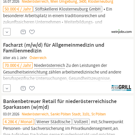
16.07.2026
Niederösterreich, Wien Umgebung, 3400, Klosterneuburg
50.000 € / Jahr
Stiftskellerei Klosterneuburg GmbH
• Ein
besonderer Arbeitsplatz in einem traditionsreichen und
zukunftssicheren Unternehmen • Weiterbildungs- und
Entwicklungsmöglichkeiten • Attraktive Zusatzleistungen
(betriebliche Pensions- und
Gesundheitsvorsorge,
Essenskostenzuschuss, Events u. a.) • Dienstwagen zur privaten
Facharzt (m/w/d) für Allgemeinmedizin und
Nutzung • Jahresbruttogehalt ab EUR 50.000,– (All-In)
Familienmedizin
älter als 1 Jahr
Österreich
70.000 € / Jahr
Niederösterreich
Zu den Leistungen der
Gesundheitseinrichtung
zählen arbeitsmedizinische und andere
berufsspezifische Untersuchungen,
Gesundheitszeugnisse,
Vorsorgeuntersuchungen, Laboranalysen und Sport - und
Leistungsdiagnostik. In Ihrer Tätigkeit ist die oberste Priorität die
Förderung und Erhaltung der
Gesundheit
und
Bankenbetreuer Retail für niederösterreichische
Sparkassen (w|m|d)
03.07.2026
Niederösterreich, Sankt Pölten Stadt, 3101, St Pölten
4.286 € / Monat
Wiener Städtische
Vollzeit
mit;Schwerpunkt
Personen- und Sachversicherung im Privatkundensegment;an.
Ihre Aufgaben Sie haben gerne Kundenkontakt und möchten