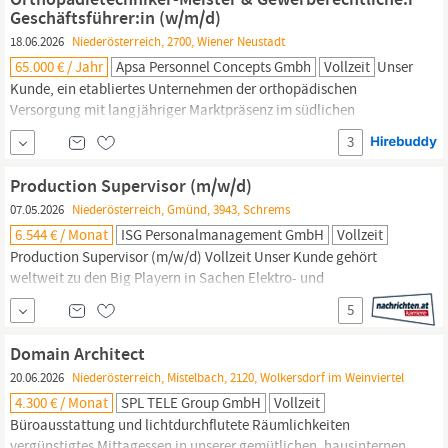
Neustadt suchen wir Verstärkung!
Geschäftsführer:in (w/m/d)
18.06.2026
Niederösterreich, 2700, Wiener Neustadt
65.000 € / Jahr
Apsa Personnel Concepts Gmbh
Vollzeit
Unser
Kunde, ein etabliertes Unternehmen der orthopädischen
Versorgung mit langjähriger Marktpräsenz im südlichen
Niederösterreich,
bietet dir die Möglichkeit, eine
3
verantwortungsvolle Schlüsselposition zu übernehmen. In dieser
Rolle verbindest du fachliche Exzellenz mit unternehmerischer
Production Supervisor (m/w/d)
Verantwortung und gestaltest die strategische
07.05.2026
Niederösterreich, Gmünd, 3943, Schrems
Weiterentwicklung...
6.544 € / Monat
ISG Personalmanagement GmbH
Vollzeit
Production Supervisor (m/w/d) Vollzeit Unser Kunde gehört
weltweit zu den Big Playern in Sachen Elektro- und
Elektroniklösungen. In Österreich ist das Unternehmen mit drei
5
Organisationen an zwei Standorten vertreten. In Wien findest du
die Zentrale hier dreht sich alles um Innovation, smarte
Domain Architect
Technologien und Energielösungen von morgen. In Schrems
20.06.2026
Niederösterreich, Mistelbach, 2120, Wolkersdorf im Weinviertel
(
Niederösterreich
4.300 € / Monat
SPL TELE Group GmbH
Vollzeit
Büroausstattung und lichtdurchflutete Räumlichkeiten
vergünstigtes Mittagessen in unserer gemütlichen, hausinternen