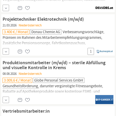
Betriebskantine, kostenloser Kaffee und Obst: damit du immer
bestens verpflegt bist deine
Gesundheit
ist uns wichtig:
Betriebsarzt, Impfaktionen, jährliche kostenlose
Projekttechniker Elektrotechnik (m/w/d)
Gesundenuntersuchungen etc. kostenlose Parkplätze direkt
21.03.2026
Niederösterreich
beim...
3.400 € / Monat
Donau Chemie AG
Verbesserungsvorschläge,
Prämien im Rahmen des Mitarbeiterempfehlungsprogrammes,
Zusätzliche Pensionsvorsorge, Fahrtkostenzuschuss,
Erfolgsbeteiligung, Gestütztes Essen, Arbeitskleidung inkl.
1
Reinigung)
Gesundheit
und Vorsorge (Employee Assistance
Program, Betriebsarzt, Vorsorgeuntersuchungen) Work-Life-
Produktionsmitarbeiter (m/w/d) – sterile Abfüllung
Balance & Familienfreundlichkeit (Beihilfen
und visuelle Kontrolle in Krems
08.08.2026
Niederösterreich
3.009,6 € / Monat
Globe Personal Services GmbH
Gesundheitsförderung,
darunter vergünstigte Fitnessangebote,
Rabatte auf Apothekenprodukte sowie kostenlose FSME- und
Grippeimpfungen Betriebsküche mit vergünstigten Mittagsmenüs
Garantierter Parkplatz direkt am Standort sowie E-Ladestationen
Wir freuen uns auf Ihre Bewerbung! Für Fragen zur Position stehen
Vertriebsmitarbeiter:in
wir Ihnen gerne zur Verfügung.