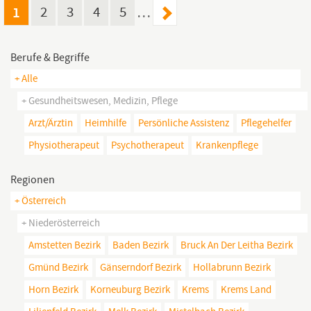
Grundkenntnisse in Englisch Gute EDV-Anwenderkenntnisse...
1
2
3
4
5
…
Berufe & Begriffe
+ Alle
+ Gesundheitswesen, Medizin, Pflege
Arzt/ärztin
Heimhilfe
Persönliche Assistenz
Pflegehelfer
Physiotherapeut
Psychotherapeut
Krankenpflege
Regionen
+ Österreich
+ Niederösterreich
Amstetten Bezirk
Baden Bezirk
Bruck An Der Leitha Bezirk
Gmünd Bezirk
Gänserndorf Bezirk
Hollabrunn Bezirk
Horn Bezirk
Korneuburg Bezirk
Krems
Krems Land