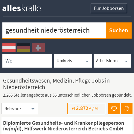
Für Jobbörsen
Keywortsuche
Ortssuche
Umkreissuche
Arbeitsform
Gesundheitswesen, Medizin, Pflege Jobs in
Niederösterreich
2.265 Stellenangebote aus 36 unterschiedlichen Jobbörsen gebündelt.
Sortierung
3.872
Ø
€ /
M.
Diplomierte Gesundheits- und Krankenpflegeperson
(w/m/d), Hilfswerk Niederösterreich Betriebs GmbH