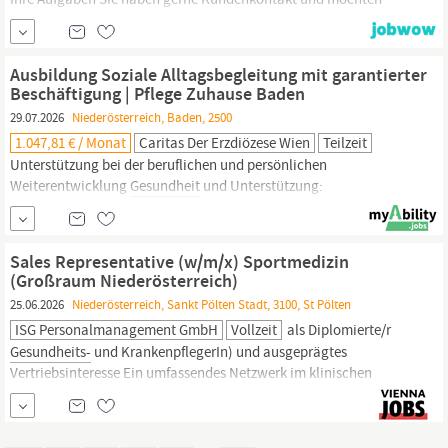
gemeinsam mit den Sparkassen in
Niederösterreich
die
Vertriebsaktivitäten für deren Kund:innen organisieren? Sie
möchten gemeinsam mit den Sparkassen die finanzielle
Ausbildung Soziale Alltagsbegleitung mit garantierter
Gesundheit
der Kund:innen stärken oder...
Beschäftigung | Pflege Zuhause Baden
29.07.2026
Niederösterreich, Baden, 2500
1.047,81 € / Monat
Caritas Der Erzdiözese Wien
Teilzeit
Unterstützung bei der beruflichen und persönlichen
Weiterentwicklung
Gesundheit
und Unterstützung:
Gesundheitsfördernde
Maßnahmen sowie Sozialberatung für
private und berufliche Herausforderungen Vergünstigungen und
Gutscheine: Ermäßigungen in Shops, Apotheken, Hotels und
Sales Representative (w/m/x) Sportmedizin
mehr sowie steuerbegünstigte Lebensmittelgutscheine und...
(Großraum Niederösterreich)
25.06.2026
Niederösterreich, Sankt Pölten Stadt, 3100, St Pölten
ISG Personalmanagement GmbH
Vollzeit
als Diplomierte/r
Gesundheits-
und KrankenpflegerIn) und ausgeprägtes
Vertriebsinteresse Ein umfassendes Netzwerk im klinischen
Umfeld des zukünftigen Salesgebiets Know-how in der
Arthroskopie, Endoskopie, Orthopädie bzw. Endoprothetik o.ä.
von Vorteil Ausgezeichnete Deutsch- sowie solide