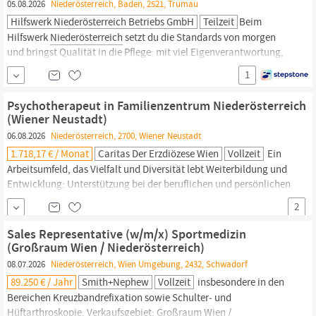
05.08.2026
Niederösterreich, Baden, 2521, Trumau
Hilfswerk Niederösterreich Betriebs GmbH
Teilzeit
Beim
Hilfswerk
Niederösterreich
setzt du die Standards von morgen
und bringst Qualität in die Pflege: mit viel Eigenverantwortung,
deinem Fachwissen und wertvollem Austausch. Wir sind die Nr. 1
1
in der Pflege zu Hause! Werde auch du Teil unseres Teams! In
Baden/Thermenregion bieten wir ab sofort die Jobposition
Psychotherapeut in Familienzentrum Niederösterreich
Diplomierte
Gesundheits-
...
(Wiener Neustadt)
06.08.2026
Niederösterreich, 2700, Wiener Neustadt
1.718,17 € / Monat
Caritas Der Erzdiözese Wien
Vollzeit
Ein
Arbeitsumfeld, das Vielfalt und Diversität lebt Weiterbildung und
Entwicklung: Unterstützung bei der beruflichen und persönlichen
Weiterentwicklung
Gesundheit
und Unterstützung:
2
Gesundheitsfördernde
Maßnahmen sowie Sozialberatung für
private und berufliche Herausforderungen Vergünstigungen und
Sales Representative (w/m/x) Sportmedizin
Gutscheine: Ermäßigungen in Shops,...
(Großraum Wien / Niederösterreich)
08.07.2026
Niederösterreich, Wien Umgebung, 2432, Schwadorf
89.250 € / Jahr
Smith+Nephew
Vollzeit
insbesondere in den
Bereichen Kreuzbandrefixation sowie Schulter‑ und
Hüftarthroskopie. Verkaufsgebiet: Großraum Wien /