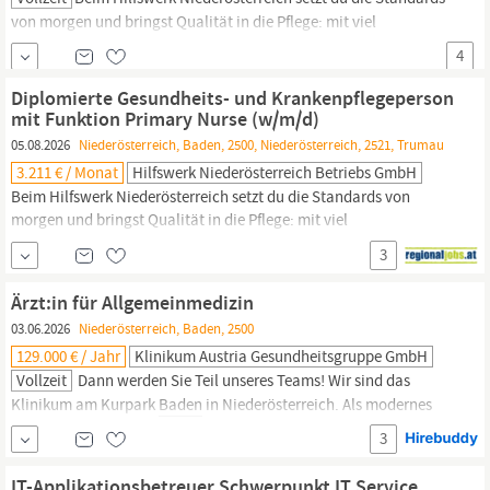
von morgen und bringst Qualität in die Pflege: mit viel
Eigenverantwortung, deinem Fachwissen und wertvollem
4
Austausch. Wir sind die Nr. 1 in der Pflege zu Hause! Werde auch
du Teil unseres Teams! In
Baden/Thermenregion
bieten wir ab
Diplomierte Gesundheits- und Krankenpflegeperson
sofort die Jobposition Diplomierte
Gesundheits-
...
mit Funktion Primary Nurse (w/m/d)
05.08.2026
Niederösterreich, Baden, 2500, Niederösterreich, 2521, Trumau
3.211 € / Monat
Hilfswerk Niederösterreich Betriebs GmbH
Beim Hilfswerk Niederösterreich setzt du die Standards von
morgen und bringst Qualität in die Pflege: mit viel
Eigenverantwortung, deinem Fachwissen und wertvollem
3
Austausch.Wir sind die Nr. 1 in der Pflege zu Hause! Werde auch
du Teil unseres Teams!In
Baden/Thermenregion
bieten wir ab
Ärzt:in für Allgemeinmedizin
September die Jobposition Diplomierte
Gesundheits-
...
03.06.2026
Niederösterreich, Baden, 2500
129.000 € / Jahr
Klinikum Austria Gesundheitsgruppe GmbH
Vollzeit
Dann werden Sie Teil unseres Teams! Wir sind das
Klinikum am Kurpark
Baden
in Niederösterreich. Als modernes
Kompetenzzentrum bieten wir stationäre medizinische
3
Rehabilitation und Anschluss-Heilverfahren nach orthopädischen
und rheumatischen Erkrankungen in Österreich an. Unser
IT-Applikationsbetreuer Schwerpunkt IT Service