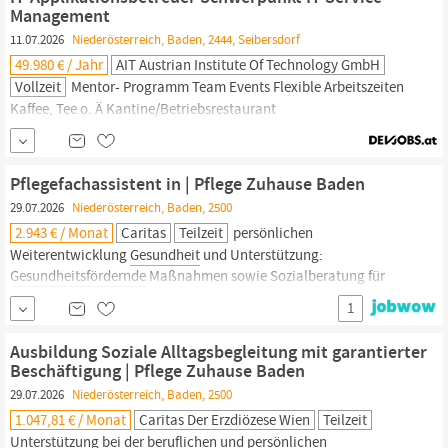
gemeinsames Ziel ist es, unsere
Management
11.07.2026
Niederösterreich, Baden, 2444, Seibersdorf
49.980 € / Jahr
AIT Austrian Institute Of Technology GmbH
Vollzeit
Mentor- Programm Team Events Flexible Arbeitszeiten
Kaffee, Tee o. Ä Kantine/Betriebsrestaurant
Mitarbeitervergünstigungen Essenszulage Barrierefreiheit Extra
Urlaubstage Handy zur Privatnutzung Psychische
Gesundheitsv.
Home Office Betr. Altersvorsorge Fahrradabstellplatz
Pflegefachassistent in | Pflege Zuhause Baden
29.07.2026
Niederösterreich, Baden, 2500
2.943 € / Monat
Caritas
Teilzeit
persönlichen
Weiterentwicklung
Gesundheit
und Unterstützung:
Gesundheitsfördernde
Maßnahmen sowie Sozialberatung für
private und berufliche Herausforderungen Vergünstigungen und
1
Gutscheine: Ermäßigungen in Shops, Apotheken, Hotels und
mehr sowie steuerbegünstigte Lebensmittelgutscheine und
Ausbildung Soziale Alltagsbegleitung mit garantierter
spezielle Gutscheine für Mitarbeiter innen mit...
Beschäftigung | Pflege Zuhause Baden
29.07.2026
Niederösterreich, Baden, 2500
1.047,81 € / Monat
Caritas Der Erzdiözese Wien
Teilzeit
Unterstützung bei der beruflichen und persönlichen