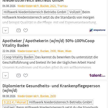
Niederösterreich Betriebs GmbH
05.08.2026
Niederösterreich, Baden, 2521, Trumau
Hilfswerk Niederösterreich Betriebs GmbH
Vollzeit
Beim
Hilfswerk Niederösterreich setzt du die Standards von morgen
und bringst Qualität in die Pflege: mit viel Eigenverantwortung,
deinem Fachwissen und wertvollem Austausch. Wir sind die Nr. 1
in der Pflege zu Hause! Werde auch du Teil unseres Teams! In
Baden/Thermenregion
bieten wir ab sofort die Jobposition
Apotheker / Apothekerin (w/m/d) 50%-100%Coop
Diplomierte
Gesundheits-
...
Vitality Baden
22.05.2026
Niederösterreich, Baden, 2500, Wien, Wien
Coop Vitality Baden
Das kannst du bewirken Du unterstützt die
Geschäftsführung und bietest ihr bei der täglichen Arbeit Hand
Unseren Kundinnen und Kunden gibst du ein willkommenes
Gefühl: Die Beratung bei
Gesundheitsfragen
liegt dir am Herzen
Gemeinsam mit dem Team erbringst du die Dienstleistungen der
Apotheke und erweiterst diese nach Bedarf Deinen wachen Augen
Diplomierte Gesundheits- und Krankenpflegeperson
entgeht...
(w/m/d)
08.08.2026
Niederösterreich, Baden, 2500
3.211 € / Monat
Hilfswerk Niederösterreich Betriebs GmbH
Vollzeit
Beim Hilfswerk Niederösterreich setzt du die Standards