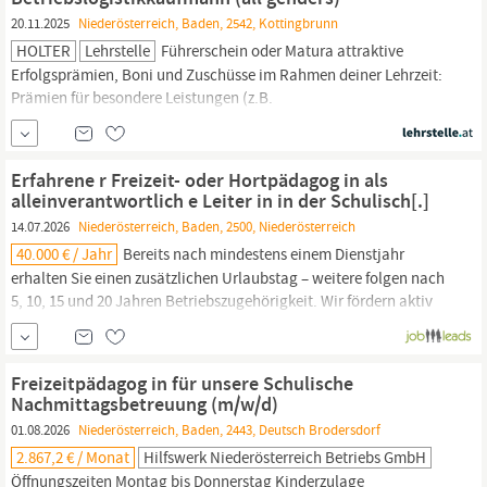
sofort die Jobposition Pflegeassistenz (w/m/d) Pflegeassistenz
20.11.2025
Niederösterreich, Baden, 2542, Kottingbrunn
(w...
HOLTER
Lehrstelle
Führerschein oder Matura attraktive
Erfolgsprämien, Boni und Zuschüsse im Rahmen deiner Lehrzeit:
Prämien für besondere Leistungen (z.B.
Lehrabschluss/Berufsschule) gratis Jugendnetz-Ticket damit du
mobil bist bezahlte Pausen und
Gesundheitszuschuss
(für
physische und psychische
Gesundheit)
Bist du neugierig
Erfahrene r Freizeit- oder Hortpädagog in als
geworden? Dann zögere nicht...
alleinverantwortlich e Leiter in in der Schulisch[.]
14.07.2026
Niederösterreich, Baden, 2500, Niederösterreich
40.000 € / Jahr
Bereits nach mindestens einem Dienstjahr
erhalten Sie einen zusätzlichen Urlaubstag – weitere folgen nach
5, 10, 15 und 20 Jahren Betriebszugehörigkeit. Wir fördern aktiv
Ihre
Gesundheit
und Ihr Wohlbefinden – mit betrieblicher
Gesundheitsförderung,
Supervision, Fachcoaching, betrieblicher
Sozialarbeit, regelmäßigen Austauschformaten...
Freizeitpädagog in für unsere Schulische
Nachmittagsbetreuung (m/w/d)
01.08.2026
Niederösterreich, Baden, 2443, Deutsch Brodersdorf
2.867,2 € / Monat
Hilfswerk Niederösterreich Betriebs GmbH
Öffnungszeiten Montag bis Donnerstag Kinderzulage