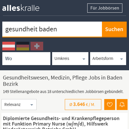
Für Jobbörsen
Keywortsuche
Ortssuche
Umkreissuche
Arbeitsform
Gesundheitswesen, Medizin, Pflege Jobs in Baden
Bezirk
149 Stellenangebote aus 18 unterschiedlichen Jobbörsen gebündelt.
Sortierung
3.646
Ø
€ /
M.
Diplomierte Gesundheits- und Krankenpflegeperson
mit Funktion Primary Nurse (w/m/d), Hilfswerk