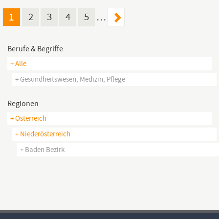
Mobilität (Kunden heben, Auto lenken, …) Assistenz beim Essen
Handreichungen
1
2
3
4
5
…
Berufe & Begriffe
+ Alle
+ Gesundheitswesen, Medizin, Pflege
Regionen
+ Österreich
+ Niederösterreich
+ Baden Bezirk