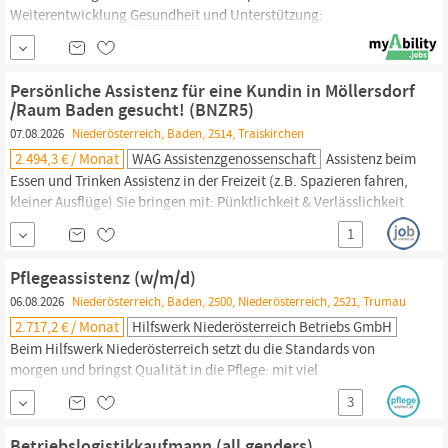
Weiterentwicklung
Gesundheit
und Unterstützung:
Gesundheitsfördernde
Maßnahmen sowie Sozialberatung für
private und berufliche Herausforderungen Vergünstigungen und
Gutscheine: Ermäßigungen in Shops, Apotheken, Hotels und
Persönliche Assistenz für eine Kundin in Möllersdorf
mehr sowie steuerbegünstigte Lebensmittelgutscheine und...
/Raum Baden gesucht! (BNZR5)
07.08.2026
Niederösterreich, Baden, 2514, Traiskirchen
2.494,3 € / Monat
WAG Assistenzgenossenschaft
Assistenz beim
Essen und Trinken Assistenz in der Freizeit (z.B. Spazieren fahren,
kleiner Ausflüge) Sie bringen mit: Pünktlichkeit & Verlässlichkeit
körperliche Belastbarkeit Zeitliche Flexibilität Bereitschaft zu
1
Wochenend- und Nachtdiensten Soziale Kompetenz FS B
erforderlich PC-Kenntnisse Persönliche Assistent:innen benötigen
Pflegeassistenz (w/m/d)
in der Regel keine formalen Ausbildungen des
Gesundheits-
und
06.08.2026
Niederösterreich, Baden, 2500, Niederösterreich, 2521, Trumau
2.717,2 € / Monat
Hilfswerk Niederösterreich Betriebs GmbH
Beim Hilfswerk Niederösterreich setzt du die Standards von
morgen und bringst Qualität in die Pflege: mit viel
Eigenverantwortung, deinem Fachwissen und wertvollem
3
Austausch. Wir sind die Nr. 1 in der Pflege zu Hause! Werde auch
du Teil unseres Teams! In
Baden/Thermenregion
bieten wir ab
Betriebslogistikkaufmann (all genders)