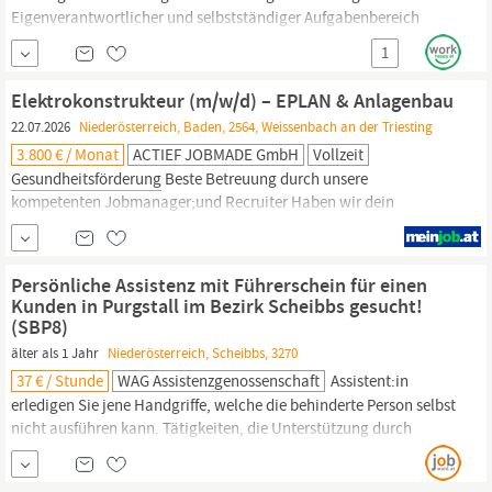
Eigenverantwortlicher und selbstständiger Aufgabenbereich
Regelmäßige Teamgespräche Arbeit in einem
1
multiprofessionellen Team Umfangreiches Aus- und
Fortbildungsangebot Betriebliche
Gesundheitsförderung
Elektrokonstrukteur (m/w/d) – EPLAN & Anlagenbau
Bedarfsorientierte Einarbeitungszeit Vereinbarkeit von Beruf und
22.07.2026
Niederösterreich, Baden, 2564, Weissenbach an der Triesting
Familie Transparente Standards zum...
3.800 € / Monat
ACTIEF JOBMADE GmbH
Vollzeit
Gesundheitsförderung
Beste Betreuung durch unsere
kompetenten Jobmanager;und Recruiter Haben wir dein
Interesse geweckt? Dann bewirb dich mit nur wenigen Schritten
direkt mit dem Button „JETZT BEWERBEN“ über unser online
Bewerbungsformular.; Wir freuen uns auf deine Bewerbung!
Persönliche Assistenz mit Führerschein für einen
Kunden in Purgstall im Bezirk Scheibbs gesucht!
(SBP8)
älter als 1 Jahr
Niederösterreich, Scheibbs, 3270
37 € / Stunde
WAG Assistenzgenossenschaft
Assistent:in
erledigen Sie jene Handgriffe, welche die behinderte Person selbst
nicht ausführen kann. Tätigkeiten, die Unterstützung durch
Persönliche Assistenz erfordern: Unterstützung bei der
Körperpflege (am WC, beim
Baden,
…) Unterstützung bei der