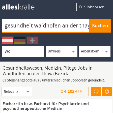
Für Jobbörsen
Keywortsuche
Ortssuche
Umkreissuche
Arbeitsform
Gesundheitswesen, Medizin, Pflege Jobs in
Waidhofen an der Thaya Bezirk
63 Stellenangebote aus 8 unterschiedlichen Jobbörsen gebündelt.
Sortierung
4.102
Ø
€ /
M.
Fachärztin bzw. Facharzt für Psychiatrie und
psychotherapeutische Medizin