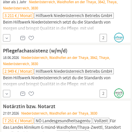
älter als 1 Jahr
Niederösterreich, Waidhofen an der Thaya, 3842, Thaya,
Niederösterreich, 3830
3.211 € / Monat
Hilfswerk Niederösterreich Betriebs GmbH
Beim Hilfswerk Niederösterreich setzt du die Standards von
morgen und bringst Qualität in die Pflege: mit viel
Eigenverantwortung, deinem Fachwissen und wertvollem
2
Austausch. Wir sind die Nr. 1 in
der
Pflege zu Hause! Werde auch
du Teil unseres Teams! In
der
Dienstleistungseinrichtung
Thayatal
Pflegefachassistenz (w/m/d)
bieten wir ab sofort die Jobposition Diplomierte
Gesundheits-
und
18.06.2026
Niederösterreich, Waidhofen an der Thaya, 3842, Thaya,
Niederösterreich, 3830
2.949 € / Monat
Hilfswerk Niederösterreich Betriebs GmbH
Beim Hilfswerk Niederösterreich setzt du die Standards von
morgen und bringst Qualität in die Pflege: mit viel
Eigenverantwortung, deinem Fachwissen und wertvollem
2
Austausch. Wir sind die Nr. 1 in
der
Pflege zu Hause! Werde auch
du Teil unseres Teams! In
Thayatal
bieten wir ab sofort die
Notärztin bzw. Notarzt
Jobposition Pflegefachassistenz (w/m/d)
27.07.2026
Niederösterreich, Waidhofen an der Thaya, 3830
7.251 € / Monat
NÖ Landesgesundheitsagentu
Vollzeit
Für
das Landes klinikum G münd-
Waidhofen/Thaya
-Zwettl, Standort