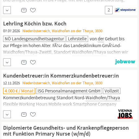
deinem Fachwissen und wertvollem Austausch. Wir sind die Nr. 1
2
in
der
Pflege zu Hause! Werde auch du Teil unseres Teams! In
der
Dienstleistungseinrichtung
Thayatal
bieten wir ab sofort die
Lehrling Köchin bzw. Koch
Jobposition Diplomierte
Gesundheits-
und
07.07.2026
Niederösterreich, Waidhofen an der Thaya, 3830
NÖ Landesgesundheitsagentur
Lehrstelle
von
der
Geburt bis
zur Pflege im hohen Alter. FÃ¼r das Landesklinikum GmÃ¼nd-
Waidhofen/Thaya
-Zwettl, Standort
Waidhofen/Thaya
suchen wir
mit sofortiger Wirkung einen Lehrling im Lehrberuf KÃ¶chin bzw.
Koch Wir suchen eine engagierte und interessierte Person, die
Freude am Kochen hat und denÂ Beruf des Kochs/
der
Kundenbetreuer:in Kommerzkundenbetreuer:in
12.11.2025
Niederösterreich, Waidhofen an der Thaya, 3830
4.000 € / Monat
ISG Personalmanagement GmbH
Vollzeit
Kommerzkundenbetreuung Standort Nord-
Waidhofen/Thaya
Flexible Working Hours Mobile work Smartphone Company
pension provision Professional development Spezialisiert auf
Financial Services führt ISG Personalmanagement die besten
Arbeitgeber
der
Branche mit hochqualifizierten Führungs- und
Diplomierte Gesundheits- und Krankenpflegeperson
Fachkräften zusammen.
mit Funktion Primary Nurse (w/m/d)