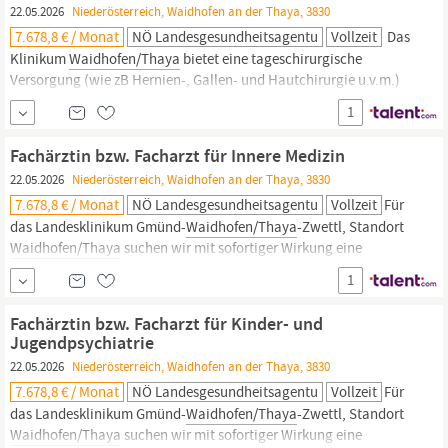
22.05.2026
Niederösterreich, Waidhofen an der Thaya, 3830
7.678,8 € / Monat
NÖ Landesgesundheitsagentu
Vollzeit
Das
Klinikum
Waidhofen/Thaya
bietet eine tageschirurgische
Versorgung (wie zB Hernien-, Gallen- und Hautchirurgie u.v.m.)
sowie eine chirurgische Stundenambulanz von Montag bis
1
Freitag. Neben einem engagierten multiprofessionellen Team und
einer Abteilung, in
der
Beruf und Familie durch flexible
Fachärztin bzw. Facharzt für Innere Medizin
Arbeitszeitmodelle Alltag sind, bietet das Landesklinikum
22.05.2026
Niederösterreich, Waidhofen an der Thaya, 3830
Waidhofen/Thaya
diverse Sozialleistungen
an
7.678,8 € / Monat
NÖ Landesgesundheitsagentu
Vollzeit
Für
das Landesklinikum Gmünd-
Waidhofen/Thaya
-Zwettl, Standort
Waidhofen/Thaya
suchen wir mit sofortiger Wirkung eine
Fachärztin bzw. einen Facharzt für Innere Medizin mit eventueller
1
Zusatzausbildung Hämato-Onkologie Unsere Abteilung für Innere
Medizin einschließlich Herzüberwachung, Palliativstation,
Fachärztin bzw. Facharzt für Kinder- und
Onkologie und Zentrum
Jugendpsychiatrie
22.05.2026
Niederösterreich, Waidhofen an der Thaya, 3830
7.678,8 € / Monat
NÖ Landesgesundheitsagentu
Vollzeit
Für
das Landesklinikum Gmünd-
Waidhofen/Thaya
-Zwettl, Standort
Waidhofen/Thaya
suchen wir mit sofortiger Wirkung eine