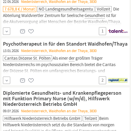
22.05.2026
Niederösterreich, Waidhofen an der Thaya, 3830
7.678,8 € / Monat
NÖ Landesgesundheitsagentu
Vollzeit
Die
Abteilung Waldviertler Zentrum für Seelische
Gesundheit
ist für
die Akutversorgung aller Menschen
der
Bezirke
Waidhofen/Thaya,
Horn, Gmünd und Zwettl zuständig, die
an
einer psychischen
1
Erkrankung leiden. Das dynamische Team versorgt mit 35 Betten
die Region Waldviertel.
Der
Arbeitsalltag ist abwechslungsreich
Psychotherapeut in für den Standort Waidhofen/Thaya
und spannend, die Versorgung
der
PatientInnen
13.01.2026
Niederösterreich, Waidhofen an der Thaya, 3830
Caritas Diözese St. Pölten
Als einer
der
größten Träger
Niederösterreichs im psychosozialen Bereich bietet die Caritas
der
Diözese St. Pölten ein umfangreiches Beratungs- und
Behandlungsangebot
an
20 Standorten mit 460 Mitarbeiter innen
2
aus verschiedensten Berufsgruppen. Die Caritas
der
Diözese St.
Pölten sucht eine n Psychotherapeut in am Standort
Diplomierte Gesundheits- und Krankenpflegeperson
Waidhofen/Thaya.
Wir bieten auch
mit Funktion Primary Nurse (w/m/d), Hilfswerk
Niederösterreich Betriebs GmbH
09.07.2026
Niederösterreich, Waidhofen an der Thaya, 3830
Hilfswerk Niederösterreich Betriebs GmbH
Teilzeit
Beim
Hilfswerk Niederösterreich setzt du die Standards von morgen
und bringst Qualität in die Pflege: mit viel Eigenverantwortung,