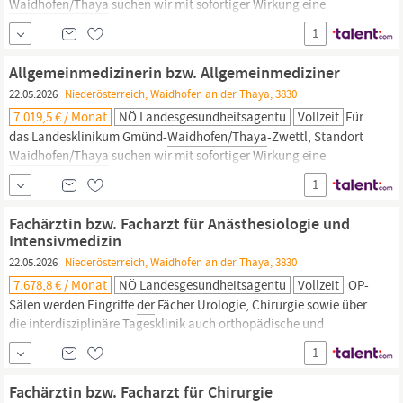
Waidhofen/Thaya
suchen wir mit sofortiger Wirkung eine
Notärztin bzw. einen Notarzt Ihre zukünftige Tätigkeit umfasst
1
nach eingehender Einschulung Dienst am Notarzt-
einsatzfahrzeug. Die Möglichkeit
an
der
klinischen Abteilung...
Allgemeinmedizinerin bzw. Allgemeinmediziner
22.05.2026
Niederösterreich, Waidhofen an der Thaya, 3830
7.019,5 € / Monat
NÖ Landesgesundheitsagentu
Vollzeit
Für
das Landesklinikum Gmünd-
Waidhofen/Thaya
-Zwettl, Standort
Waidhofen/Thaya
suchen wir mit sofortiger Wirkung eine
Allgemeinmedizinerin bzw. einen Allgemeinmediziner Unser
1
Klinikum bietet eine moderne und zukunftsorientierte
Arbeitsumgebung, in
der
Sie als Arzt/Ärztin für Allgemeinmedizin
Fachärztin bzw. Facharzt für Anästhesiologie und
Ihre fachlichen
Intensivmedizin
22.05.2026
Niederösterreich, Waidhofen an der Thaya, 3830
7.678,8 € / Monat
NÖ Landesgesundheitsagentu
Vollzeit
OP-
Sälen werden Eingriffe
der
Fächer Urologie, Chirurgie sowie über
die interdisziplinäre Tagesklinik auch orthopädische und
unfallchirurgische Eingriffe sowohl in Allgemeinanästhesie als
1
auch in Regionalanästhesie durchgeführt. Die medizinische
Versorgung von Notfallpatienten aus
der
Region erfolgt durch
Fachärztin bzw. Facharzt für Chirurgie
den Notarztstützpunkt
Waidhofen/Thaya,
der
von
der