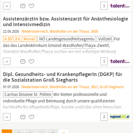
Fachärztin bzw. einen Facharzt für Kinder- und Jugendpsychiatrie
1
Die Kinder- und Jugendpsychiatrie am Landesklinikum
Waidhofen/Thaya
umfasst eine Tagesklinik mit 10 Plätzen. Unser
Assistenzärztin bzw. Assistenzarzt für Anästhesiologie
Angebot: eine...
und Intensivmedizin
22.05.2026
Niederösterreich, Waidhofen an der Thaya, 3830
4.857,8 € / Monat
NÖ Landesgesundheitsagentu
Vollzeit
Für
das das Landesklinikum Gmünd-
Waidhofen/Thaya
-Zwettl,
Standort
Waidhofen/Thaya
suchen wir mit sofortiger Wirkung
eine Assistenzärztin bzw. einen Assistenzarzt für Anästhesiologie
1
und Intensivmedizin Die Abteilung für Anästhesie und
Intensivmedizin betreibt 4 ICU-Betten und 2 IMCU-Betten, einen
Dipl. Gesundheits- und KrankenpflegerIn (DGKP) für
AWR sowie eine Anästhesieambulanz. In 2
die Sozialstation Groß Siegharts
07.07.2026
Niederösterreich, Waidhofen an der Thaya, 3812, Groß Siegharts
Caritas Diözese St. Pölten
Wir bieten professionelle und
individuelle Pflege und Betreuung durch unsere qualifizierten
Fachkräfte für pflegebedürftige, kranke und/oder alten Menschen
die weiterhin gut versorgt zu Hause leben möchten.Die Caritas
2
der
Diözese St. Pölten, Bereich Betreuen und Pflegen zu Hause,
sucht eine/n Dipl.
Gesundheits-
und Krankenpfleger in (DGKP)