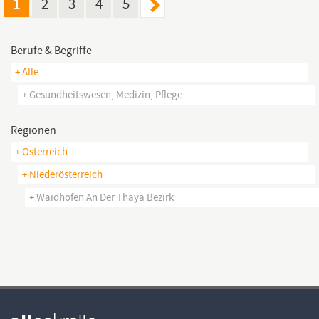
1
2
3
4
5
Berufe & Begriffe
+ Alle
+ Gesundheitswesen, Medizin, Pflege
Regionen
+ Österreich
+ Niederösterreich
+ Waidhofen An Der Thaya Bezirk