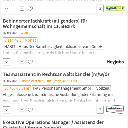
Consulting / Beratung ab sofort Du bist auf der Suche nach einer
2
sinnstiftenden Tätigkeit, die sich ideal mit deinem Studium oder
deinen Betreuungspflichten vereinbaren lässt?
Behindertenfachkraft (all genders) für
Wohngemeinschaft im 11. Bezirk
07.08.2026
Wien
3.114,47 € / Monat
HABIT - Haus Der Barmherzigkeit Inklusionsteam GmbH
Unterstützungsbedarf ganzheitlich zu Hause in ihrer
Wohngemeinschaft. Die
Assistenz
in allen Bereichen des täglichen
Lebens – von der Pflege bis zur Freizeitgestaltung. Die Förderung
der Eigenständigkeit und Selbstbestimmung der Bewohner innen
Teamassistent:in Rechtsanwaltskanzlei (m/w/d)
– ganz im Sinne des Empowerments. Die Dokumentation und
09.06.2026
Oberösterreich, Linz Stadt, 4020, Linz
Erarbeitung gemeinsamer Ziele mit unseren Kund innen...
36.400 € / Jahr
IFAS Personalmanagement GmbH
Vollzeit
Abgeschlossene kaufmännische Ausbildung oder Erfahrung im
Assistenz-
bzw. Kanzleiumfeld Sehr gute Deutschkenntnisse und
sicherer Umgang mit MS Office Strukturierte, genaue und
2
eigenständige Arbeitsweise Freundliches und professionelles
Auftreten Organisationstalent sowie hohe Service- und
Executive Operations Manager / Assistenz der
Teamorientierung
Persönlicher
Kontakt Eva...
Geschäftsführung (w/m/d)