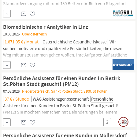
Standardversorgung mit rund 150 Betten nördlich von Klagenfurt
/ ÖSTERREICH. Wir suchen einen fortgeschrittenen
Assistenzarzt
(m/w/d) für Innere Medizin Das Krankenhaus verfügt über die
Fachabteilungen Allgemeinchirurgie,
Biomedizinische r Analytiker in Linz
10.06.2026
Oberösterreich
1.871,05 € / Monat
Österreichische Gesundheitskasse
Wir
suchen motivierte und qualifizierte Persönlichkeiten, die diesen
Weg mit uns zusammen gehen wollen. Ihre Aufgaben Auf ärztliche
Anordnung und unter ärztlicher Aufsicht Durchführung von
Assistenztätigkeiten,
insbesondere Mitwirkung an der Gewinnung
von Untersuchungsmaterialien einschließlich der Blutentnahme
Persönliche Assistenz für einen Kunden im Bezirk
aus der Vene und den Kapillaren,
St.Pölten Stadt gesucht! (PM12)
07.08.2026
Niederösterreich, Sankt Pölten Stadt, 3100, St Pölten
37 € / Stunde
WAG Assistenzgenossenschaft
Persönliche
Assistenz
für einen Kunden im Bezirk St.Pölten Stadt gesucht!
(PM12) Sie möchten Menschen mit Behinderungen bei einem
selbstbestimmten Leben assistieren? Dann sind Sie bei uns
2
richtig!
Persönliche
Assistenz
bedeutet Menschen mit
Behinderungen im Alltag durch manuelle Handreichungen zu
Persönliche Assistenz für eine Kundin in Möllersdorf