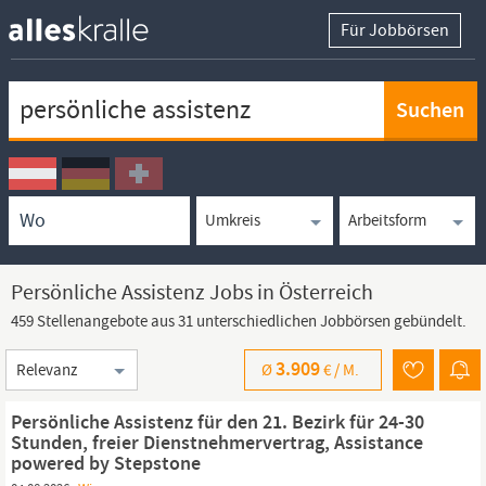
Für Jobbörsen
Keywortsuche
Ortssuche
Umkreissuche
Arbeitsform
Persönliche Assistenz Jobs in Österreich
459 Stellenangebote aus 31 unterschiedlichen Jobbörsen gebündelt.
Sortierung
3.909
Ø
€ /
M.
Persönliche Assistenz für den 21. Bezirk für 24-30
Stunden, freier Dienstnehmervertrag, Assistance
powered by Stepstone