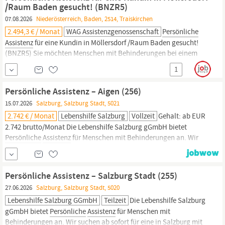
unterstützen. Als
Persönliche:r
Assistent:in erledigen Sie
/Raum Baden gesucht! (BNZR5)
07.08.2026
Niederösterreich, Baden, 2514, Traiskirchen
2.494,3 € / Monat
WAG Assistenzgenossenschaft
Persönliche
Assistenz
für eine Kundin in Möllersdorf /Raum Baden gesucht!
(BNZR5) Sie möchten Menschen mit Behinderungen bei einem
selbstbestimmten Leben assistieren? Dann sind Sie bei uns
1
richtig!
Persönliche
Assistenz
bedeutet Menschen mit
Behinderungen im Alltag durch manuelle Handreichungen zu
Persönliche Assistenz – Aigen (256)
unterstützen. Als
Persönliche:r
Assistent:in erledigen Sie
15.07.2026
Salzburg, Salzburg Stadt, 5021
2.742 € / Monat
Lebenshilfe Salzburg
Vollzeit
Gehalt: ab EUR
2.742 brutto/Monat Die Lebenshilfe Salzburg gGmbH bietet
Persönliche
Assistenz
für Menschen mit Behinderungen an. Wir
suchen ab 01.09.2026 für eine in Salzburg Aigen lebende 40-
jährige, Rollstuhlfahrerin, eine:n
Persönliche:n
Assistent:in im
Ausmaß von 5 Stunden pro Woche Was ist
Persönliche
Assistenz?
Persönliche Assistenz – Salzburg Stadt (255)
Die
27.06.2026
Salzburg, Salzburg Stadt, 5020
Lebenshilfe Salzburg GGmbH
Teilzeit
Die Lebenshilfe Salzburg
gGmbH bietet
Persönliche
Assistenz
für Menschen mit
Behinderungen an. Wir suchen ab sofort für eine in Salzburg mit