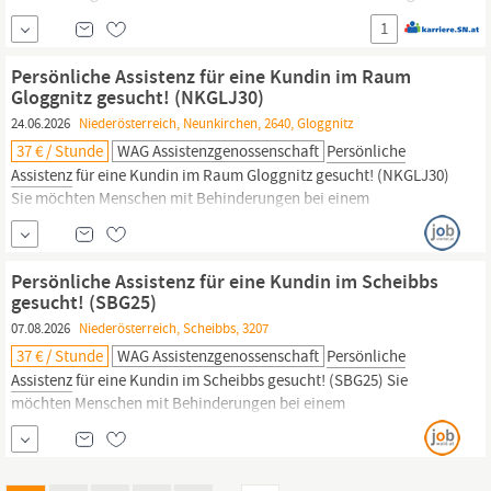
ihren
Assistenzhunden
lebende 32-jährige Studentin eine
1
Persönliche
Assistent:in im Ausmaß von 18 Stunden pro Woche.
Was ist
Persönliche
Assistenz?
Die
Assistenznehmer:innen
werden
Persönliche Assistenz für eine Kundin im Raum
zu Hause bei...
Gloggnitz gesucht! (NKGLJ30)
24.06.2026
Niederösterreich, Neunkirchen, 2640, Gloggnitz
37 € / Stunde
WAG Assistenzgenossenschaft
Persönliche
Assistenz
für eine Kundin im Raum Gloggnitz gesucht! (NKGLJ30)
Sie möchten Menschen mit Behinderungen bei einem
selbstbestimmten Leben assistieren? Dann sind Sie bei uns
richtig!
Persönliche
Assistenz
bedeutet Menschen mit
Behinderungen im Alltag durch manuelle Handreichungen zu
Persönliche Assistenz für eine Kundin im Scheibbs
unterstützen. Als
Persönliche
Assistentin erledigen...
gesucht! (SBG25)
07.08.2026
Niederösterreich, Scheibbs, 3207
37 € / Stunde
WAG Assistenzgenossenschaft
Persönliche
Assistenz
für eine Kundin im Scheibbs gesucht! (SBG25) Sie
möchten Menschen mit Behinderungen bei einem
selbstbestimmten Leben assistieren? Dann sind Sie bei uns
richtig!
Persönliche
Assistenz
bedeutet Menschen mit
Behinderungen im Alltag durch manuelle Handreichungen zu