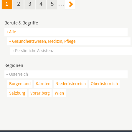
unterstützen. Als
Persönliche:r
Assistent:in erledigen...
1
2
3
4
5
…
Berufe & Begriffe
+ Alle
+ Gesundheitswesen, Medizin, Pflege
+ Persönliche Assistenz
Regionen
+ Österreich
Burgenland
Kärnten
Niederösterreich
Oberösterreich
Salzburg
Vorarlberg
Wien