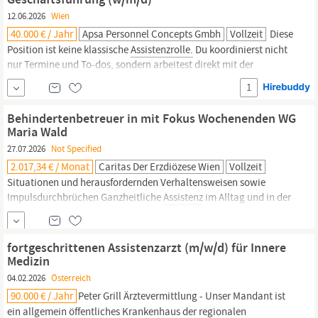
12.06.2026
Wien
40.000 € / Jahr
Apsa Personnel Concepts Gmbh
Vollzeit
Diese
Position ist keine klassische
Assistenzrolle.
Du koordinierst nicht
nur Termine und To-dos, sondern arbeitest direkt mit der
Geschäftsführung an Projekten, Ideen und neuen
1
Geschäftsfeldern. Du sorgst dafür, dass aus Plänen Realität wird.
Deine Aufgaben Du hältst der Geschäftsführung den Rücken frei
Behindertenbetreuer in mit Fokus Wochenenden WG
und behältst gleichzeitig den
Maria Wald
27.07.2026
Not Specified
2.017,34 € / Monat
Caritas Der Erzdiözese Wien
Vollzeit
Situationen und herausfordernden Verhaltensweisen sowie
Impulsdurchbrüchen Ganzheitliche
Assistenz
im Alltag und in der
Pflege sowie die gezielte Umsetzung von strukturierten Tages-
und Wochenabläufen im Rahmen deiner Tag- und
Wochenenddienste Klient innenspezifische Dokumentation zur
fortgeschrittenen Assistenzarzt (m/w/d) für Innere
Gewährleistung einer bedarfsgerechten und qualitativen
Medizin
Betreuung...
04.02.2026
Österreich
90.000 € / Jahr
Peter Grill Ärztevermittlung - Unser Mandant ist
ein allgemein öffentliches Krankenhaus der regionalen