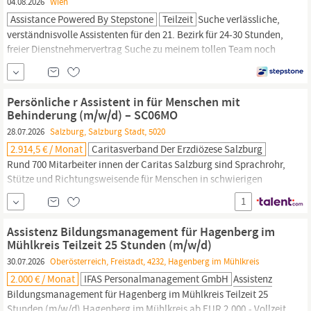
04.08.2026
Wien
Assistance Powered By Stepstone
Teilzeit
Suche verlässliche,
verständnisvolle Assistenten für den 21. Bezirk für 24-30 Stunden,
freier Dienstnehmervertrag Suche zu meinem tollen Team noch
eine Assistentin.
Persönliche
Assistenz
bedeutet Menschen mit
Behinderungen in ihrem Alltag durch manuelle Handreichungen
zu unterstützen. Als
Persönliche
Assistentin...
Persönliche r Assistent in für Menschen mit
Behinderung (m/w/d) – SC06MO
28.07.2026
Salzburg, Salzburg Stadt, 5020
2.914,5 € / Monat
Caritasverband Der Erzdiözese Salzburg
Rund 700 Mitarbeiter innen der Caritas Salzburg sind Sprachrohr,
Stütze und Richtungsweisende für Menschen in schwierigen
Lebenslagen. Wir unterstützen, betreuen, begleiten und beraten
1
alle, die unsere Hilfe brauchen. Werde auch du Teil unseres
vielfältigen Teams und finde deinen Job mit Sinn! Die
Persönliche
Assistenz Bildungsmanagement für Hagenberg im
Assistenz
ist eine...
Mühlkreis Teilzeit 25 Stunden (m/w/d)
30.07.2026
Oberösterreich, Freistadt, 4232, Hagenberg im Mühlkreis
2.000 € / Monat
IFAS Personalmanagement GmbH
Assistenz
Bildungsmanagement für Hagenberg im Mühlkreis Teilzeit 25
Stunden (m/w/d) Hagenberg im Mühlkreis ab EUR 2.000,- Vollzeit