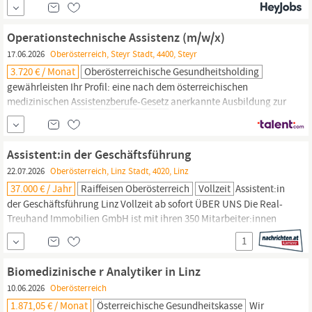
Gesundheitsberuferegister (GBR-Ausweis) Erbringung von
Bereitschafts-, Nacht- und Wochenenddiensten Ausländische
Operationstechnische Assistenz (m/w/x)
Diplome müssen nostrifiziert sein bzw.
17.06.2026
Oberösterreich, Steyr Stadt, 4400, Steyr
3.720 € / Monat
Oberösterreichische Gesundheitsholding
gewährleisten Ihr Profil: eine nach dem österreichischen
medizinischen
Assistenzberufe-Gesetz
anerkannte Ausbildung zur
Operationstechnischen
Assistenz
Eintragung in das
Gesundheitsberuferegister (GBR-Ausweis) Erbringung von
Bereitschafts-, Nacht- und Wochenenddiensten Ausländische
Assistent:in der Geschäftsführung
Diplome müssen nostrifiziert sein bzw.
22.07.2026
Oberösterreich, Linz Stadt, 4020, Linz
37.000 € / Jahr
Raiffeisen Oberösterreich
Vollzeit
Assistent:in
der Geschäftsführung Linz Vollzeit ab sofort ÜBER UNS Die Real-
Treuhand Immobilien GmbH ist mit ihren 350 Mitarbeiter:innen
vor allem in
Oberösterreich,
Wien, Salzburg, München und Prag
1
tätig und zählt zu den größten und erfolgreichsten
Immobilienunternehmen Österreichs. Als 100%ige
Biomedizinische r Analytiker in Linz
Tochtergesellschaft der Raiffeisenlandesbank
10.06.2026
Oberösterreich
1.871,05 € / Monat
Österreichische Gesundheitskasse
Wir