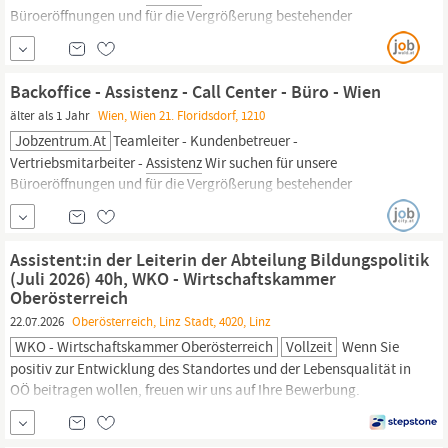
Büroeröffnungen und für die Vergrößerung bestehender
Standorte Wien - Niederösterreich - Burgenland -
Oberösterreich
Unterstützung! Gesucht werden: Teamleiter Junior-Teamleiter
Kundenbetreuer Büroleiter Head of Competenc Verkäufer;
Backoffice - Assistenz - Call Center - Büro - Wien
Homeoffice...
älter als 1 Jahr
Wien, Wien 21. Floridsdorf, 1210
Jobzentrum.at
Teamleiter - Kundenbetreuer -
Vertriebsmitarbeiter -
Assistenz
Wir suchen für unsere
Büroeröffnungen und für die Vergrößerung bestehender
Standorte Wien - Niederösterreich - Burgenland -
Oberösterreich
Unterstützung! Gesucht werden: Teamleiter Junior-Teamleiter
Kundenbetreuer Büroleiter Head of Competenc Verkäufer;
Assistent:in der Leiterin der Abteilung Bildungspolitik
Homeoffice...
(Juli 2026) 40h, WKO - Wirtschaftskammer
Oberösterreich
22.07.2026
Oberösterreich, Linz Stadt, 4020, Linz
WKO - Wirtschaftskammer Oberösterreich
Vollzeit
Wenn Sie
positiv zur Entwicklung des Standortes und der Lebensqualität in
OÖ beitragen wollen, freuen wir uns auf Ihre Bewerbung.
Abteilungsleitungs-
Assistenz
und umfassende Unterstützung der
Führungskraft Informationsmanagement, redaktionelle Arbeiten,