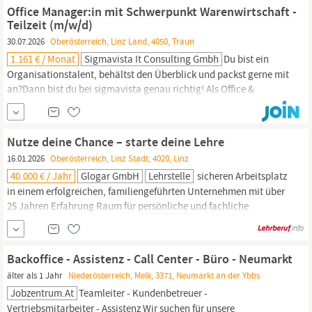
Nutzung und tägliche Vitamin- und Gebäcklieferung, genießt du
Office Manager:in mit Schwerpunkt Warenwirtschaft -
ab dem Start bei uns. Deine Beute Für Einstiegslöw...
Teilzeit (m/w/d)
30.07.2026
Oberösterreich, Linz Land, 4050, Traun
1.161 € / Monat
Sigmavista It Consulting Gmbh
Du bist ein
Organisationstalent, behältst den Überblick und packst gerne mit
an?Dann bist du bei sigmavista genau richtig! Als Office &
Logistik
Assistenz
sorgst du dafür, dass im Hintergrund alles
reibungslos läuft – von der Lagerorganisation bis hin zu
allgemeinen Büroaufgaben. Du bist eine wichtige Anlaufstelle im
Nutze deine Chance – starte deine Lehre
16.01.2026
Oberösterreich, Linz Stadt, 4020, Linz
40.000 € / Jahr
Glogar GmbH
Lehrstelle
sicheren Arbeitsplatz
in einem erfolgreichen, familiengeführten Unternehmen mit über
25 Jahren Erfahrung Raum für
persönliche
und fachliche
Weiterentwicklung - deine Ideen sind bei uns willkommen Kurze
Entscheidungswege und ein kollegiales, wertschätzendes
Arbeitsumfeld Flexibles Gleitzeitmodell (38,5 Stunden/Woche) mit
Backoffice - Assistenz - Call Center - Büro - Neumarkt
freiem Freitag-Nachmittag -...
älter als 1 Jahr
Niederösterreich, Melk, 3371, Neumarkt an der Ybbs
Jobzentrum.at
Teamleiter - Kundenbetreuer -
Vertriebsmitarbeiter -
Assistenz
Wir suchen für unsere