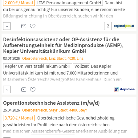
2.000 € / Monat
IFAS Personalmanagement GmbH
Dann bist
du bei uns genau richtig! Für unseren Kunden, eine renommierte
Bildungseinrichtung in
Oberösterreich,
suchen wir für den
Standort in Hagenberg im Mühlkreis eine engagierte und
2
vielseitige
Assistenz
im Ausmaß von 25 Wochenstunden. Das
erwartet dich: Ein abwechslungsreiches und interessantes
Desinfektionsassistenz oder OP-Assistenz für die
Aufgabengebiet Mitarbeit in einer...
Aufbereitungseinheit für Medizinprodukte (AEMP),
Kepler Universitätsklinikum GmbH
03.07.2026
Oberösterreich, Linz Stadt, 4020, Linz
Kepler Universitätsklinikum GmbH
Vollzeit
Das Kepler
Universitätsklinikum ist mit rund 7.000 Mitarbeiterinnen und
Mitarbeitern Österreichs zweitgrößtes Krankenhaus. Durch ein
exzellentes Zusammenspiel von medizinischer
Spitzenversorgung, kompetenter Pflege sowie
zukunftsorientierter Forschung und Lehre entwickeln wir eine
Operationstechnische Assistenz (m/w/d)
wegweisende medizinische Infrastruktur in
Oberösterreich.
25.04.2026
Oberösterreich, Steyr Stadt, 4400, Steyr
3.720 € / Monat
Oberösterreichische Gesundheitsholding
gewährleisten Ihr Profil: eine nach dem österreichischen
medizinischen
Assistenzberufe-Gesetz
anerkannte Ausbildung zur
Operationstechnischen
Assistenz
Eintragung in das