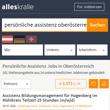
Für Jobbörsen
Keywortsuche
Ortssuche
Umkreissuche
Arbeitsform
Persönliche Assistenz Jobs in Oberösterreich
101 Stellenangebote aus 14 unterschiedlichen Jobbörsen gebündelt.
Sortierung
3.372
Ø
€ /
M.
Assistenz Bildungsmanagement für Hagenberg im
Mühlkreis Teilzeit 25 Stunden (m/w/d)
30.07.2026
Oberösterreich, Freistadt, 4232, Hagenberg im Mühlkreis