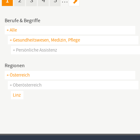
1
2
3
4
5
…
Abteilung Betreuung und Ausbildung von
Assistenz-
und
Berufe & Begriffe
+ Alle
+ Gesundheitswesen, Medizin, Pflege
+ Persönliche Assistenz
Regionen
+ Österreich
+ Oberösterreich
Linz