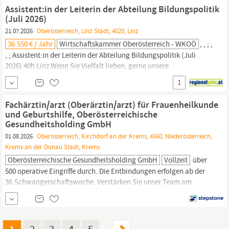
Verwaltung Telefonische und
persönliche
Beratung,
Assistent:in der Leiterin der Abteilung Bildungspolitik
Korrespondenz Erstellung von
(Juli 2026)
21.07.2026
Oberösterreich, Linz Stadt, 4020, Linz
36.550 € / Jahr
Wirtschaftskammer Oberösterreich - WKOÖ
, , ; ,
, ; Assistent:in der Leiterin der Abteilung Bildungspolitik (Juli
2026) 40h Linz Wenn Sie Vielfalt lieben, gerne unsere
Unternehmer:innen unterstützen und Ihnen Weiterbildung am
1
Herzen liegt, dann sind Sie bei uns genau richtig! Unsere
Aufgaben- und Tätigkeitsbereiche sind so vielfältig wie die
Fachärztin/arzt (Oberärztin/arzt) für Frauenheilkunde
oberösterreichische
Unternehmerlandschaft.
und Geburtshilfe, Oberösterreichische
Gesundheitsholding GmbH
01.08.2026
Oberösterreich, Kirchdorf an der Krems, 4560, Niederösterreich,
Krems an der Donau Stadt, Krems
Oberösterreichische Gesundheitsholding GmbH
Vollzeit
über
500 operative Eingriffe durch. Die Entbindungen erfolgen ab der
36.Schwangerschaftswoche. Verstärken Sie unser Team am
Standort Kirchdorf und arbeiten Sie zukünftig in einer der
schönsten Regionen Österreichs. sämtliche Tätigkeiten, die in das
Fachgebiet fallen und im Rahmen der Anstaltsordnung
vorgesehen sind Mitgestaltung und Weiterentwicklung der