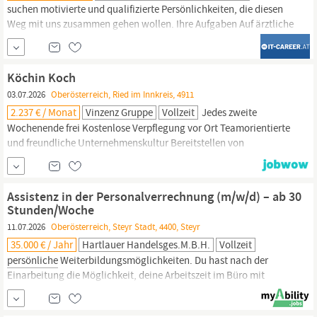
suchen motivierte und qualifizierte Persönlichkeiten, die diesen
Weg mit uns zusammen gehen wollen. Ihre Aufgaben Auf ärztliche
Anordnung und unter ärztlicher Aufsicht Durchführung von
Assistenztätigkeiten,
insbesondere Mitwirkung an der Gewinnung
von Untersuchungsmaterialien einschließlich der Blutentnahme
Köchin Koch
aus der Vene und den Kapillaren,
03.07.2026
Oberösterreich, Ried im Innkreis, 4911
2.237 € / Monat
Vinzenz Gruppe
Vollzeit
Jedes zweite
Wochenende frei Kostenlose Verpflegung vor Ort Teamorientierte
und freundliche Unternehmenskultur Bereitstellen von
Dienstkleidung inkl. Reinigung Fachliche und
persönliche
Weiterentwicklungsmöglichkeiten Kooperationen mit
Fitnessstudios und Übernahme der Teilnahmegebühr bei diversen
Assistenz in der Personalverrechnung (m/w/d) – ab 30
Laufveranstaltungen Mitarbeiter innenveranstaltungen...
Stunden/Woche
11.07.2026
Oberösterreich, Steyr Stadt, 4400, Steyr
35.000 € / Jahr
Hartlauer Handelsges.m.b.H.
Vollzeit
persönliche
Weiterbildungsmöglichkeiten. Du hast nach der
Einarbeitung die Möglichkeit, deine Arbeitszeit im Büro mit
Homeoffice Tagen zu kombinieren. Unsere löwenstarken Benefits
wie ein eigener Fitnessraum, ein eScooter auch zur privaten