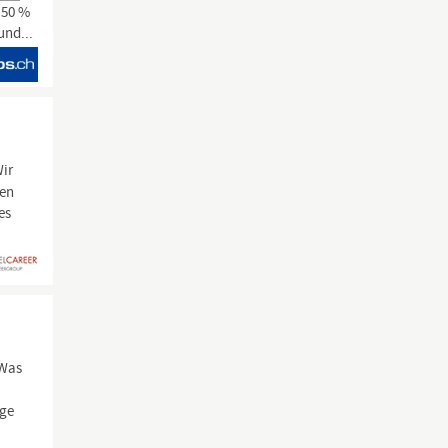
 50 %
und...
Wir
hen
es
 Was
ege