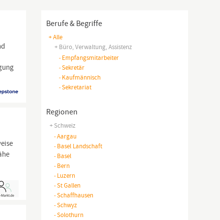
Berufe & Begriffe
+ Alle
nd
+ Büro, Verwaltung, Assistenz
-
Empfangsmitarbeiter
rgung
-
Sekretär
-
Kaufmännisch
-
Sekretariat
Regionen
+ Schweiz
-
Aargau
weise
-
Basel Landschaft
Nähe
-
Basel
-
Bern
-
Luzern
-
St Gallen
-
Schaffhausen
-
Schwyz
-
Solothurn