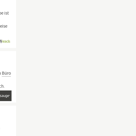
e ist
eise
in
Büro
ch.
n