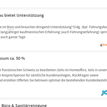
u bietet Unterstützung
le im
Büro
und brauchen dringend Unterstützung? Eidg. dipl. Führungsfa
nd langjähriger kaufmännischen Erfahrung (auch Führungserfahrung) spri
er auch ganze Tage.
ensum ca. 50 %
er französischen Schweiz zu bearbeiten (teils im Homeoffice, teils in unse
ste Ansprechperson für sämtliche Kundenanliegen, Rückfragen sowie
d erstellen Offerten Sie betreuen optimal die bestehenden Kundenbezie
– Büro & Sanitärreinigung