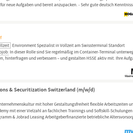
en für neue Aufgaben und bereit anzupacken. - Sehr gute deutsch Kenntniss
f
llzeit
Environment Spezialist in Vollzeit am Swissterminal Standort
ojob:
In dieser Rolle sind Sie regelmäßig im Container-Terminal unterwe
n, hinterfragen und verbessern – und gestalten HSSE aktiv mit. Ihre Aufg
itons & Securitization Switzerland (m/w/d)
ternehmenskultur mit hoher Gestaltungsfreiheit flexible Arbeitszeiten u
y mit einer Vielzahl an fachlichen Trainings und Softskill-Schulungen
amm & Jobrad Leasing Arbeitgeberfinanzierte betriebliche Altersvorso