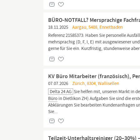
BÜRO-NOTFALL? Mersprachige Fachfra
18.11.2025
Aargau, 5408, Ennetbaden
Referenz 21585373: Haben Sie personelle Ausfäl
mehrsprachig (D, F, I, E) mit ausgewiesener u
gerne für Sie ein. Kurzfristig, stundenweise ab
KV Büro Mitarbeiter (französisch), P
07.07.2026
Zürich, 8304, Wallisellen
Delta 24 AG
Sie helfen mit, unseren Markt in d
Büro
in Dietlikon ZH) Aufgaben Sie sind die er
Abklärungen Sie bearbeiten Kundenanfragen un
Sie...
Teilzeit-Unterhaltsreiniger (20–30%) 