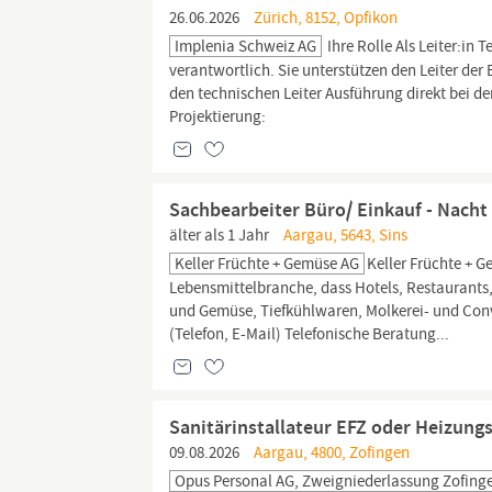
26.06.2026
Zürich, 8152, Opfikon
Implenia Schweiz AG
Ihre Rolle Als Leiter:in 
verantwortlich. Sie unterstützen den Leiter der
den technischen Leiter Ausführung direkt bei d
Projektierung:
Sachbearbeiter Büro/ Einkauf - Nacht
älter als 1 Jahr
Aargau, 5643, Sins
Keller Früchte + Gemüse AG
Keller Früchte + G
Lebensmittelbranche, dass Hotels, Restaurants,
und Gemüse, Tiefkühlwaren, Molkerei- und Conv
(Telefon, E-Mail) Telefonische Beratung...
Sanitärinstallateur EFZ oder Heizung
09.08.2026
Aargau, 4800, Zofingen
Opus Personal AG, Zweigniederlassung Zofing