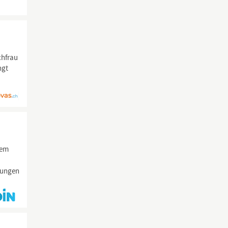
chfrau
ngt
rem
hungen