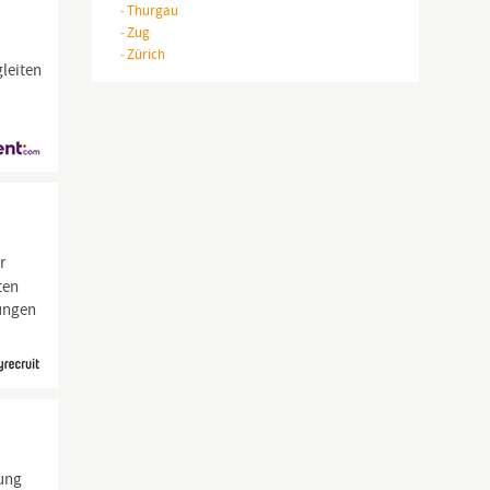
-
Thurgau
-
Zug
-
Zürich
gleiten
r
ten
lungen
ung