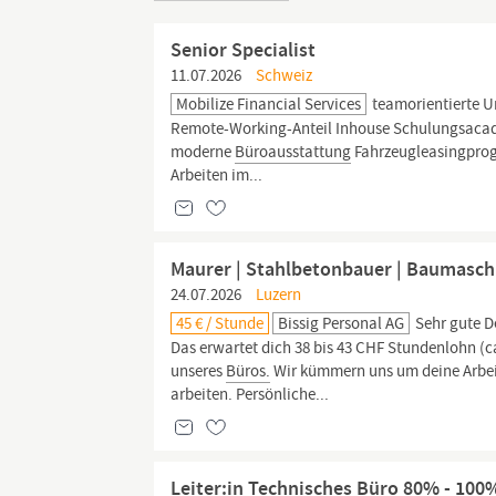
Senior Specialist
11.07.2026
Schweiz
Mobilize Financial Services
teamorientierte Un
Remote-Working-Anteil Inhouse Schulungsacadem
moderne
Büroausstattung
Fahrzeugleasingprogr
Arbeiten im...
Maurer | Stahlbetonbauer | Baumasch
24.07.2026
Luzern
45 € / Stunde
Bissig Personal AG
Sehr gute D
Das erwartet dich 38 bis 43 CHF Stundenlohn (ca
unseres
Büros.
Wir kümmern uns um deine Arbeits
arbeiten. Persönliche...
Leiter:in Technisches Büro 80% - 100