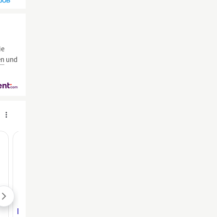
ie
en
und