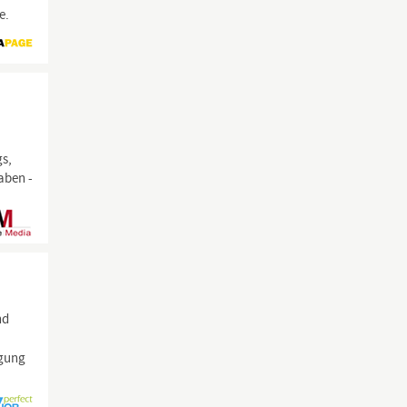
e.
gs,
aben -
nd
rgung