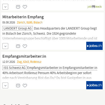
koordinierst Reservierungen. Du arbeitest in einem 7-Tage-
Betrieb, bringst Erfahrung in Hotellerie oder Tourismus mit,
verfügst über gute Deutsch- und Englischkenntnisse,
Mitarbeiterin Empfang
idealerweise...
05.08.2026
Zürich, 8180, Bülach
LANDERT Group AG
Das Headquarters der LANDERT Group liegt
in Bülach bei Zürich, Schweiz. Die 1924 gegründete
Unternehmensgruppe beschäftigt über 1000 Mitarbeitende und ist
in die zwei Divisionen SERVAX (massgeschneiderte
Elektromotoren) und TORMAX (Tür- und Torsysteme) gegliedert.
Als
Empfangsmitarbeiterin
sind Sie die Visitenkarte unserer
Empfangsmitarbeiter:in
weltweit
12.07.2026
Zug, 6343, Rotkreuz
ISS Schweiz AG
Empfangsmitarbeiter:in
Empfangsmitarbeiter:in
40% Arbeitsort Rotkreuz Pensum 40% Arbeitsbeginn per sofort
oder nach Vereinbarung Bist das Du? Du bist Gastgeber:in aus
Leidenschaft? Am Empfang schaffst du den ersten Eindruck –
freundlich, professionell und serviceorientiert. Du lebst unsere
Werte bei unseren Kunden und sorgst somit...