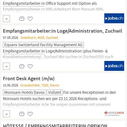
Empfangsmitarbeiter:in
Office Support mit Option als
Empfangsmitarbeiter:in
50% Arbeitsort Bern Pensum 50%
Arbeitsbeginn 01. September 2026 Bist das Du? Für unser Mandat
bei PwC in Bern suchen wir eine Persönlichkeit mit ausgeprägter
Serviceorientierung und einem Talent für Gastfreundschaft.
Empfangsmitarbeiter:in Loge/Administration, Zuchwil
07.08.2026
Solothurn, 4528, Zuchwil
Equans Switzerland Facility Management AG
Empfangsmitarbeiter:in
Loge/Administration (plus Ferien- &
Krankheitsvertretung), Zuchwil Wir suchen in Zuchwil/SO nach
Vereinbarung eine selbständige und dienstleistungsorientierte
Persönlichkeit.
Empfangsmitarbeiter:in
Loge/Administration
(plus Ferien- & Krankheitsvertretung), Zuchwil Das kannst du bei
Front Desk Agent (m/w)
uns bewegen.
15.06.2026
Graubünden, 7260, Davos
Morosani Hotels Davos
Vollzeit
Für unsere Receptionen in den
Morosani Hotels suchen wir per 23.11.2026 Receptions- und
Empfangsmitarbeiter
m/w Sie sorgen zusammen mit unserem
motivierten Team für die optimale Betreuung unserer Hotelgäste.
Es fällt Ihnen leicht, mit einem Lächeln in einem der schönsten
Häuser von Davos unsere Gäste zu begrüssen und dafür zu sorgen,
HÔTESSE / EMPFANGSMITARBEITERIN OPFIKON