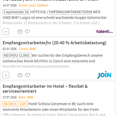
dass sie sich vom...
14.07.2026
Zürich, 8152, Opfikon
Capomondo SA
HÔTESSE /
EMPFANGSMITARBEITERIN
WER
SIND WIR? Luigia ist eine schnell wachsende Gruppe italienischer
Restaurants: 11 Restaurants in der Schweiz, 2 in Italien und 1
Franchise-Restaurant in Dubai. Unsere Identität ist inspiriert von
der Küche italienischer Großmütter: Respekt vor regionalen
Rezepten, Qualität und Echtheit der Produkte,
Empfangsmitarbeiter/in (20-40 % Arbeitsbelastung)
02.07.2026
Zürich, 8000
NEOYOU CLINIC
Wir suchen für den Empfangsbereich unserer
ästhetischen Klinik NEOYOU in Zürich eine motivierte und
freundliche Verwaltungsassistentin/einen
Verwaltungsassistenten für 1-2 Tage pro Woche (20-40 %
Arbeitsbelastung). Wir legen grossen Wert auf einen erstklassigen
Service und eine angenehme Atmosphäre für unsere Patienten.
Empfangsmitarbeiter im Hotel – flexibel &
Aufgaben Entgegennahme und Weiterleitung von...
serviceorientiert
27.07.2026
Bern, 3000
80.000 € / Jahr
Hotel Schloss Gerzensee in BE sucht eine
motivierte Mitarbeiterin oder einen Mitarbeiter für den Front-
Office-Bereich. Du betreust Gäste, führst Check-in/out durch und