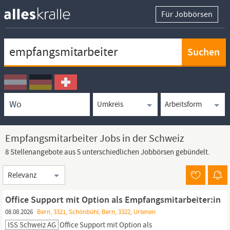
Für Jobbörsen
Keywortsuche
Ortssuche
Umkreissuche
Arbeitsform
Empfangsmitarbeiter Jobs in der Schweiz
8 Stellenangebote aus 5 unterschiedlichen Jobbörsen gebündelt.
Sortierung
Office Support mit Option als Empfangsmitarbeiter:in
08.08.2026
Bern, 3321, Schönbühl, Bern, 3322, Urtenen
ISS Schweiz AG
Office Support mit Option als