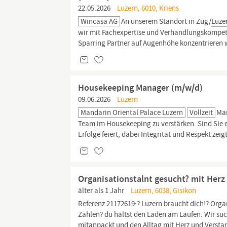
22.05.2026
Luzern, 6010, Kriens
Wincasa AG
An unserem Standort in Zug/
Luze
wir mit Fachexpertise und Verhandlungskompete
Sparring Partner auf Augenhöhe konzentrieren w
Housekeeping Manager (m/w/d)
09.06.2026
Luzern
Mandarin Oriental Palace Luzern
Vollzeit
Man
Team im Housekeeping zu verstärken. Sind Sie e
Erfolge feiert, dabei Integrität und Respekt z
Organisationstalnt gesucht? mit Herz
älter als 1 Jahr
Luzern, 6038, Gisikon
Referenz 21172619:?
Luzern
braucht dich!? Organ
Zahlen? du hältst den Laden am Laufen. Wir su
mitanpackt und den Alltag mit Herz und Verstan