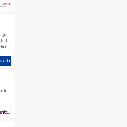
dige
sind
chen
se in