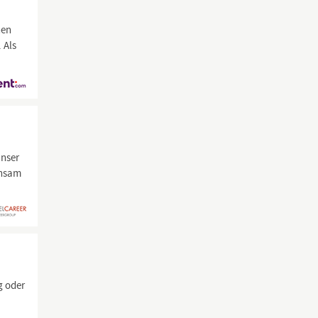
hen
 Als
unser
insam
?
g oder