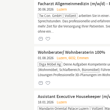
Facharzt Allgemeinmedizin (m/w/d) - 
30.06.2026
Luzern
Tw.con. GmbH
Vollzeit
arbeiten Sie in eine
Sprechstunden. Das professionelle und erfahren
mehr Zeit für die Versorgung Ihrer Patienten. Si
ohne ein...
Wohnberater/ Wohnberaterin 100%
01.08.2026
Luzern, 6032, Emmen
Diga Möbel Ag
Deine Aufgaben Kompetente und
(Wohnmöbel, Schlafbereich,
Büromöbel)
Führen
Lösungen Professionelle 3D-Planungen im Wohn
Assistant Executive Housekeeper (m/
18.01.2026
Luzern
Mandarin Oriental Palace Luzern
Vollzeit
Man