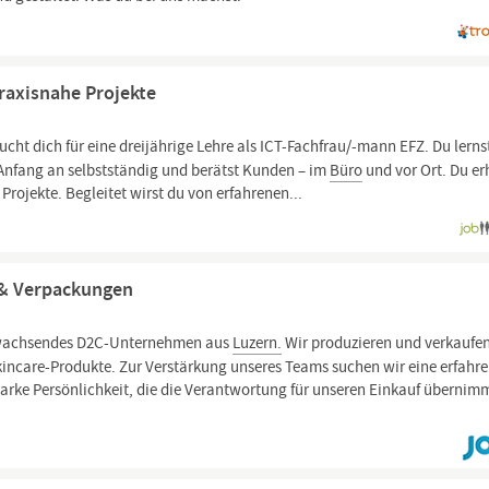
raxisnahe Projekte
ucht dich für eine dreijährige Lehre als ICT-Fachfrau/-mann EFZ. Du lerns
n Anfang an selbstständig und berätst Kunden – im
Büro
und vor Ort. Du er
Projekte. Begleitet wirst du von erfahrenen...
 & Verpackungen
l wachsendes D2C-Unternehmen aus
Luzern.
Wir produzieren und verkaufe
ncare-Produkte. Zur Verstärkung unseres Teams suchen wir eine erfahre
ke Persönlichkeit, die die Verantwortung für unseren Einkauf übernimm