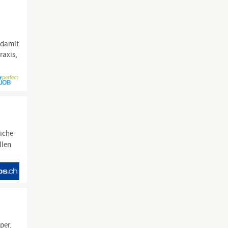
 damit
raxis,
eiche
llen
per,