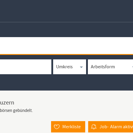
Luzern
bbörsen gebündelt.
Merkliste
Job-
Alarm
aktiv