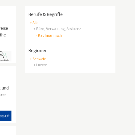
Berufe & Begriffe
+ Alle
weise
+ Büro, Verwaltung, Assistenz
Nähe
-
Kaufmännisch
Regionen
+ Schweiz
+ Luzern
g und
see-