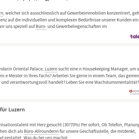
rn
, welcher sich ausschliesslich auf Gewerbeimmobilien konzentriert, ge
nz auf die individuellen und komplexen Bedürfnisse unserer Kunden ein.
ir uns speziell auf
Büro-
und Gewerbeliegenschaften im
darin Oriental Palace,
Luzern
sucht eine:n Housekeeping Manager, um 
in:e Meister:in Ihres Fachs? Arbeiten Sie gerne in einem Team, das geme
eigt und verantwortungsvoll handelt? Leben Sie eine Wachstumsmentalität
 für Luzern
isationstalent mit Herz gesucht (30?70%) Per sofort; Ob Telefon, Planun
chen dich als
Büro-Allrounderin
für unsere Geschäftsstelle, die mitdenkt,
d gestaltet. Was du bei uns machst: