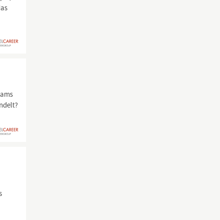
das
eams
ndelt?
s