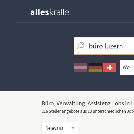
Keywortsuche
Ortssuche
Umkreissuche
Arbeitsform
Büro, Verwaltung, Assistenz Jobs in 
216 Stellenangebote aus 10 unterschiedlichen Jo
Sortierung