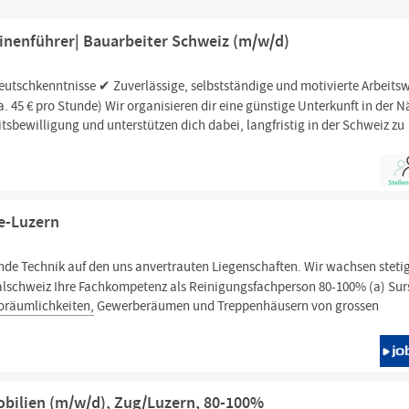
inenführer| Bauarbeiter Schweiz (m/w/d)
eutschkenntnisse ✔ Zuverlässige, selbstständige und motivierte Arbeits
. 45 € pro Stunde) Wir organisieren dir eine günstige Unterkunft in der 
bewilligung und unterstützen dich dabei, langfristig in der Schweiz zu
e-Luzern
ende Technik auf den uns anvertrauten Liegenschaften. Wir wachsen steti
ralschweiz Ihre Fachkompetenz als Reinigungsfachperson 80-100% (a) Sur
oräumlichkeiten,
Gewerberäumen und Treppenhäusern von grossen
bilien (m/w/d), Zug/Luzern, 80-100%