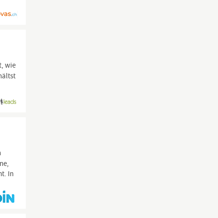
t, wie
hältst
n
ne,
t. In