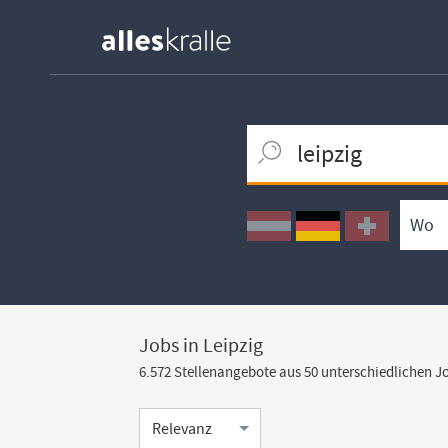
Keywortsuche
Ortssuche
Umkreissuche
Arbeitsform
Jobs in Leipzig
6.572 Stellenangebote aus 50 unterschiedlichen 
Sortierung