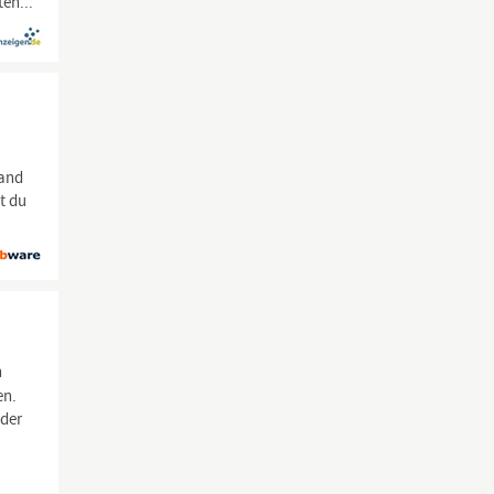
en...
land
t du
n
en.
 der