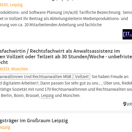
4103, Leipzig
nproduktions- und Software-Planung (m/w/d) Tarifliche Bezeichnung: Seni
et in Vollzeit Ihr Beitrag als Abteilungsleiterin Medienproduktions- und
hrung von ca. 20 Mitarbeitenden Anleitung und fachliche
sfachwirtin / Rechtsfachwirt als Anwaltsassistenz im
Vollzeit oder Teilzeit ab 30 Stunden/Woche · unbefriste
echt
 80333, München
htsanwältinnen Und Rechtsanwälten MbB
Vollzeit
Sie haben Freude an
italem Arbeiten?; Dann passen Sie sehr gut zu uns.; ; Über uns; Rede
al tätige Sozietät mit rund 170 Rechtsanwältinnen und Rechtsanwälten so
Berlin, Bonn, Brüssel,
Leipzig
und München.
ngsträger im Großraum Leipzig
eipzig