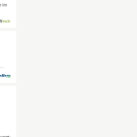
e im
...