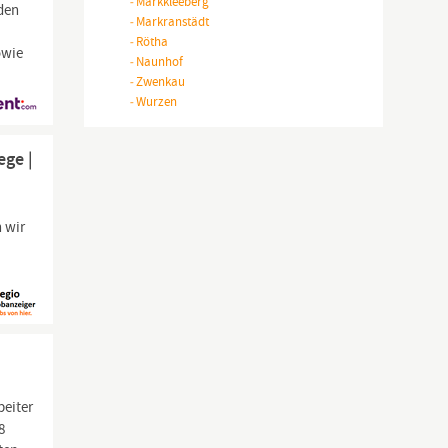
-
Markkleeberg
 den
-
Markranstädt
-
Rötha
owie
-
Naunhof
-
Zwenkau
-
Wurzen
ege |
 wir
beiter
8