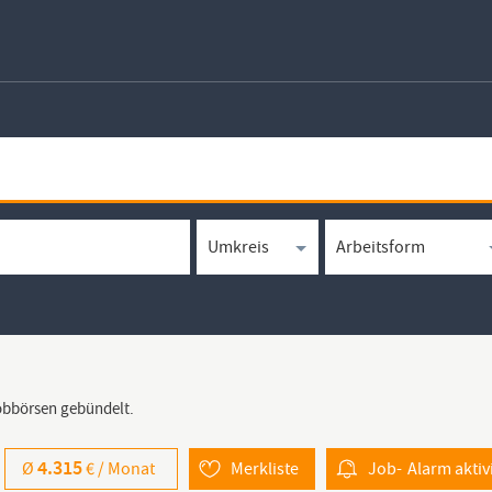
Jobbörsen gebündelt.
4.315
Ø
€ /
Monat
Merkliste
Job-
Alarm
aktiv