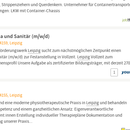
n, Strippenziehern und Querdenkern. Unternehmer für Containertransport
ringen: LKW mit Container-Chassis
ma und Sanitär (m/w/d)
4159, Leipzig
sförderungswerk
Leipzig
sucht zum nächstmöglichen Zeitpunkt einen
tär (m/w/d) zur Festanstellung in Vollzeit.
Leipzig
Vollzeit zum
sprofil Unsere Aufgabe als zertifizierter Bildungsträger, mit derzeit 270
1
4155, Leipzig
ind eine moderne physiotherapeutische Praxis in
Leipzig
und behandeln
ompetenz und einem ganzheitlichen Ansatz. Eigenverantwortliche
nt:innen Erstellung individueller Therapiepläne Dokumentation und
 unserer Praxis...