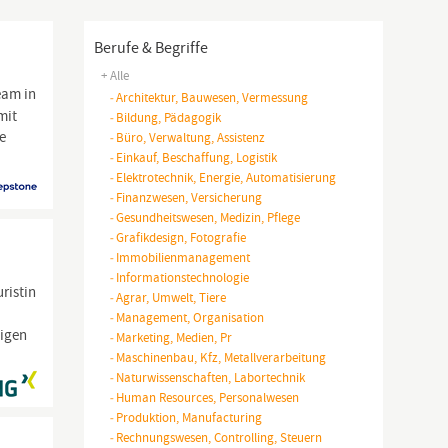
Berufe & Begriffe
+ Alle
eam in
-
Architektur, Bauwesen, Vermessung
mit
-
Bildung, Pädagogik
e
-
Büro, Verwaltung, Assistenz
-
Einkauf, Beschaffung, Logistik
-
Elektrotechnik, Energie, Automatisierung
-
Finanzwesen, Versicherung
-
Gesundheitswesen, Medizin, Pflege
-
Grafikdesign, Fotografie
-
Immobilienmanagement
-
Informationstechnologie
ristin
-
Agrar, Umwelt, Tiere
-
Management, Organisation
ligen
-
Marketing, Medien, Pr
-
Maschinenbau, Kfz, Metallverarbeitung
-
Naturwissenschaften, Labortechnik
-
Human Resources, Personalwesen
-
Produktion, Manufacturing
-
Rechnungswesen, Controlling, Steuern