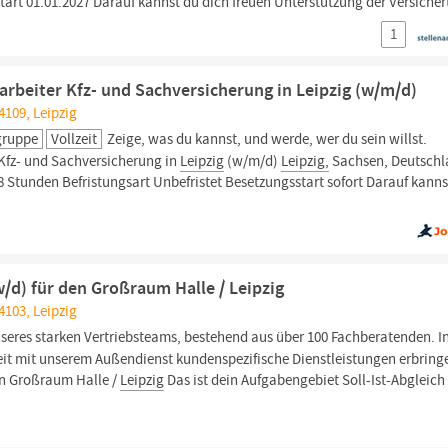
art 01.01.2027 Darauf kannst du dich freuen Unterstützung der Versichert
1
rbeiter Kfz- und Sachversicherung in Leipzig (w/m/d)
4109, Leipzig
gruppe
Vollzeit
Zeige, was du kannst, und werde, wer du sein willst.
Kfz- und Sachversicherung in
Leipzig
(w/m/d)
Leipzig,
Sachsen, Deutsch
8 Stunden Befristungsart Unbefristet Besetzungsstart sofort Darauf kanns
d) für den Großraum Halle / Leipzig
4103, Leipzig
seres starken Vertriebsteams, bestehend aus über 100 Fachberatenden. I
eit mit unserem Außendienst kundenspezifische Dienstleistungen erbring
en Großraum Halle /
Leipzig
Das ist dein Aufgabengebiet Soll-Ist-Abgleich