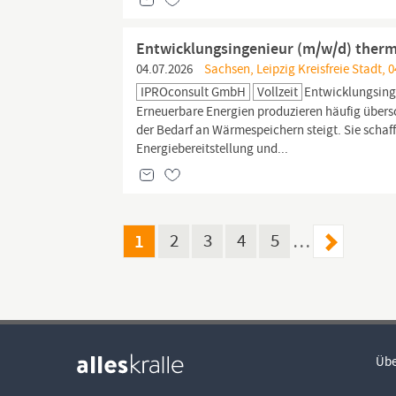
Entwicklungsingenieur (m/w/d) thermi
04.07.2026
Sachsen, Leipzig Kreisfreie Stadt, 0
IPROconsult GmbH
Vollzeit
Entwicklungsing
Erneuerbare Energien produzieren häufig übers
der Bedarf an Wärmespeichern steigt. Sie schaf
Energiebereitstellung und...
1
2
3
4
5
…
Übe