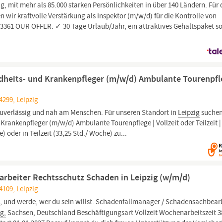
ag, mit mehr als 85.000 starken Persönlichkeiten in über 140 Ländern. Für
 wir kraftvolle Verstärkung als Inspektor (m/w/d) für die Kontrolle von
213361 OUR OFFER: ✓ 30 Tage Urlaub/Jahr, ein attraktives Gehaltspaket s
undheits- und Krankenpfleger (m/w/d) Ambulante Tourenpfl
4299, Leipzig
 zuverlässig und nah am Menschen. Für unseren Standort in
Leipzig
suchen
 Krankenpfleger (m/w/d) Ambulante Tourenpflege | Vollzeit oder Teilzeit |
e) oder in Teilzeit (33,25 Std./ Woche) zu...
rbeiter Rechtsschutz Schaden in Leipzig (w/m/d)
4109, Leipzig
, und werde, wer du sein willst. Schadenfallmanager / Schadensachbear
ig,
Sachsen, Deutschland Beschäftigungsart Vollzeit Wochenarbeitszeit 3