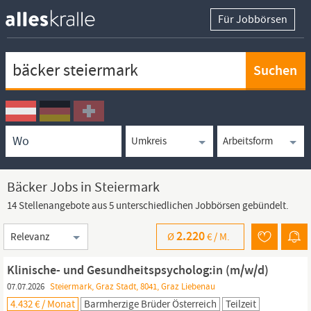
Für Jobbörsen
Keywortsuche
Ortssuche
Umkreissuche
Arbeitsform
Bäcker Jobs in Steiermark
14 Stellenangebote aus 5 unterschiedlichen Jobbörsen gebündelt.
Sortierung
2.220
Ø
€ /
M.
Klinische- und Gesundheitspsycholog:in (m/w/d)
07.07.2026
Steiermark, Graz Stadt, 8041, Graz Liebenau
4.432 € / Monat
Barmherzige Brüder Österreich
Teilzeit