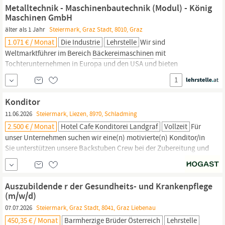
Werkstattzeichnungen. Sie fertigen von einfachen bis zu
Metalltechnik - Maschinenbautechnik (Modul) - König
hochkomplexen Bauteilen auf konventionellen und
Maschinen GmbH
älter als 1 Jahr
Steiermark, Graz Stadt, 8010, Graz
1.071 € / Monat
Die Industrie
Lehrstelle
Wir sind
Weltmarktführer im Bereich
Bäckereimaschinen
mit
Tochterunternehmen in Europa und den USA und bieten
folgenden Lehrberuf in Graz an: METALLTECHNIKER
1
MASCHINENBAUTECHNIK (M/W/D) Deine Aufgaben:
Maschinenbauchtechniker fertigen Bauteile auf konventionellen
Konditor
und rechner­gestützten Werkzeugmaschinen und sind
11.06.2026
Steiermark, Liezen, 8970, Schladming
verantwortlich für das
2.500 € / Monat
Hotel Cafe Konditorei Landgraf
Vollzeit
Für
unser Unternehmen suchen wir eine(n) motivierte(n) Konditor/in
Sie unterstützen unsere Backstuben Crew bei der Zubereitung und
Präsentation sämtlicher Speisen. Wir bieten Ihnen eine
abwechslungsreiche und herausfordernde Tätigkeit in einem
dynamischen Team. Karrieremöglichkeiten stehen Ihnen in
Auszubildende r der Gesundheits- und Krankenpflege
unserem Hause jederzeit offen! Eine leistungsbezogene Vergütung
(m/w/d)
ist für...
07.07.2026
Steiermark, Graz Stadt, 8041, Graz Liebenau
450,35 € / Monat
Barmherzige Brüder Österreich
Lehrstelle