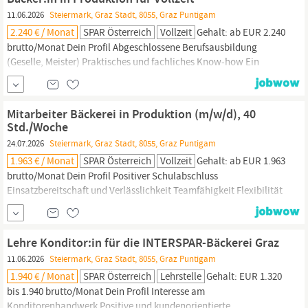
Unser Angebot Mehr im Börserl: Kollektivvertrags...
11.06.2026
Steiermark, Graz Stadt, 8055, Graz Puntigam
2.240 € / Monat
SPAR Österreich
Vollzeit
Gehalt: ab EUR 2.240
brutto/Monat Dein Profil Abgeschlossene Berufsausbildung
(Geselle, Meister) Praktisches und fachliches Know-how Ein
hohes Maß an Einsatzbereitschaft und
Verantwortungsbewusstsein Flexibilität und Teamfähigkeit
Sauberkeit und ein gepflegtes Äußeres Deutschkenntnisse, die
Mitarbeiter Bäckerei in Produktion (m/w/d), 40
eine einwandfreie Kommunikation gewährleisten Einwandfreier
Std./Woche
Leumund Gültige...
24.07.2026
Steiermark, Graz Stadt, 8055, Graz Puntigam
1.963 € / Monat
SPAR Österreich
Vollzeit
Gehalt: ab EUR 1.963
brutto/Monat Dein Profil Positiver Schulabschluss
Einsatzbereitschaft und Verlässlichkeit Teamfähigkeit Flexibilität
Sinn für Hygiene Deutschkenntnisse, die eine einwandfreie
Kommunikation gewährleisten Einwandfreier Leumund Gültige
Arbeitserlaubnis Unser Angebot Mehr im Börserl:
Lehre Konditor:in für die INTERSPAR-Bäckerei Graz
Kollektivvertrags-Mindestgehalt ab € 1963,04 brutto/Monat
11.06.2026
Steiermark, Graz Stadt, 8055, Graz Puntigam
(Basis...
1.940 € / Monat
SPAR Österreich
Lehrstelle
Gehalt: EUR 1.320
bis 1.940 brutto/Monat Dein Profil Interesse am
Konditorenhandwerk Positive und kundenorientierte