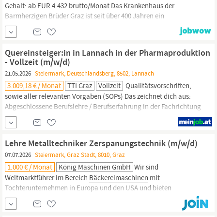
Gehalt: ab EUR 4.432 brutto/Monat Das Krankenhaus der
Barmherzigen Brüder Graz ist seit über 400 Jahren ein
unverzichtbarer Bestandteil der Gesundheitsversorgung in der
Steiermark.
Nach einer umfassenden Modernisierung in den
letzten Jahren präsentiert sich das Krankenhaus der
Quereinsteiger:in in Lannach in der Pharmaproduktion
Barmherzigen Brüder Graz seit 2022 mit modernster Ausstattung
- Vollzeit (m/w/d)
und setzt neue
21.05.2026
Steiermark, Deutschlandsberg, 8502, Lannach
3.009,18 € / Monat
TTI Graz
Vollzeit
Qualitätsvorschriften,
sowie aller relevanten Vorgaben (SOPs) Das zeichnet dich aus:
Abgeschlossene Berufslehre / Berufserfahrung in der Fachrichtung
Chemie, Pharmazie, Medizin, Logistik, Einzelhandelskaufmann/-
frau,
Bäcker:in,
Gastrononomiefachmann/-frau, oder einem
verwandten Bereich gute Deutschkenntnisse in Wort und Schrift
Lehre Metalltechniker Zerspanungstechnik (m/w/d)
Selbstständiges und
07.07.2026
Steiermark, Graz Stadt, 8010, Graz
1.000 € / Monat
König Maschinen GmbH
Wir sind
Weltmarktführer im Bereich
Bäckereimaschinen
mit
Tochterunternehmen in Europa und den USA und bieten
folgenden Lehrberuf in Graz an: Aufgaben Zerspanungstechniker
erstellen am Computer CNC-Programme anhand von technischen