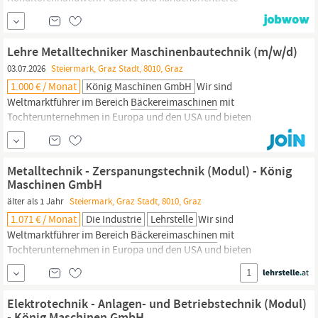
Grundeinstellung Lernbereitschaft, Zuverlässigkeit und
Engagement Positiver Pflichtschulabschluss Unser Angebot Top-
Ausbildung: Trainings und Schulungen in unseren SPAR-
Lehre Metalltechniker Maschinenbautechnik (m/w/d)
Akademie Klassen sowie Lehrlingsworkshops Zukunftssichere
03.07.2026
Steiermark, Graz Stadt, 8010, Graz
Jobmöglichkeiten nach...
1.000 € / Monat
König Maschinen GmbH
Wir sind
Weltmarktführer im Bereich
Bäckereimaschinen
mit
Tochterunternehmen in Europa und den USA und bieten
folgenden Lehrberuf in Graz an: Aufgaben
Maschinenbauchtechniker fertigen Bauteile auf konventionellen
und rechnergestützten Werkzeugmaschinen und sind
Metalltechnik - Zerspanungstechnik (Modul) - König
verantwortlich für das Zusammenbauen, Montieren sowie
Maschinen GmbH
Zerlegen von Bauteilen.
älter als 1 Jahr
Steiermark, Graz Stadt, 8010, Graz
1.071 € / Monat
Die Industrie
Lehrstelle
Wir sind
Weltmarktführer im Bereich
Bäckereimaschinen
mit
Tochterunternehmen in Europa und den USA und bieten
folgenden Lehrberuf in Graz an: METALLTECHNIKER
1
ZERSPANUNGSTECHNIK (M/W/D) Deine Aufgaben:
Zerspanungstechniker erstellen am Computer CNC-Programme
Elektrotechnik - Anlagen- und Betriebstechnik (Modul)
anhand von technischen Werkstattzeichnungen Sie fertigen von
- König Maschinen GmbH