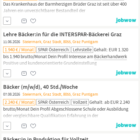
Das Krankenhaus der Barmherzigen Brüder Graz ist seit über 400
Jahren ein unverzichtbarer Bestandteil der
Gesundheitsversorgung in der
Steiermark.
Nach einer
umfassenden Modernisierung verfügt das Krankenhaus der
Barmherzigen Brüder Graz seit 2022 über modernste Ausstattung
Lehre Bäcker:in für die INTERSPAR-Bäckerei Graz
und setzt somit neue Maßstäbe für eine erstklassige
11.06.2026
Steiermark, Graz Stadt, 8055, Graz Puntigam
Patientenversorgung.
1.940 € / Monat
SPAR Österreich
Lehrstelle
Gehalt: EUR 1.320
bis 1.940 brutto/Monat Dein Profil Interesse am
Bäckerhandwerk
Positive und kundenorientierte Grundeinstellung
Lernbereitschaft, Zuverlässigkeit und Engagement Positiver
Pflichtschulabschluss Unser Angebot Top-Ausbildung: Trainings
und Schulungen in unseren SPAR-Akademie Klassen sowie
Bäcker (m/w/d), 40 Std./Woche
Lehrlingsworkshops Zukunftssichere
07.08.2026
Steiermark, Graz Stadt, 8055, Graz Puntigam
2.240 € / Monat
SPAR Österreich
Vollzeit
Gehalt: ab EUR 2.240
brutto/Monat Dein Profil Abgeschlossene Schule oder Ausbildung
oder vergleichbare Qualifikation Erfahrung in der
Backwarenherstellung wünschenswert Qualitätsbewusstsein,
Engagement & Teamfähigkeit Gute Deutschkenntnisse in Wort
und Schrift Einwandfreier Leumund und gültige Arbeitserlaubnis
Bäcker:in in Produktion für Vollzeit