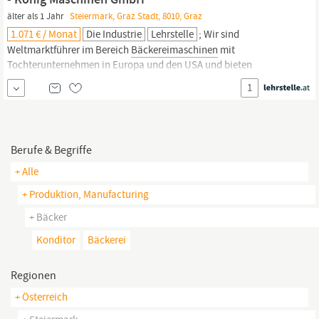
einfachen bis zu
älter als 1 Jahr
Steiermark, Graz Stadt, 8010, Graz
1.071 € / Monat
Die Industrie
Lehrstelle
; Wir sind
Weltmarktführer im Bereich
Bäckereimaschinen
mit
Tochterunternehmen in Europa und den USA und bieten
folgenden Lehrberuf in Graz an: ELEKTROTECHNIKER FÜR
1
ANLAGEN- UND BETRIEBSTECHNIK (M/W/D) Deine Aufgaben:
ElektrotechnikerInnen für Anlagen- und Betriebstechnik stellen
alle Arten von elektrisch betriebenen Maschinen und
Produktionsanlagen her...
Berufe & Begriffe
+ Alle
+ Produktion, Manufacturing
+ Bäcker
Konditor
Bäckerei
Regionen
+ Österreich