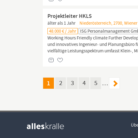
Projektleiter HKLS
älter als 1 Jahr
Niederösterreich, 2700, Wiene
48.000 € / Jahr
ISG Personalmanagement G
Working Hours Friendly climate Further Develo
und innovatives Ingenieur- und Planungsbüro 
vielfältige Leistungsspektrum umfasst Klein-, Mit
1
2
3
4
5
…
Übe