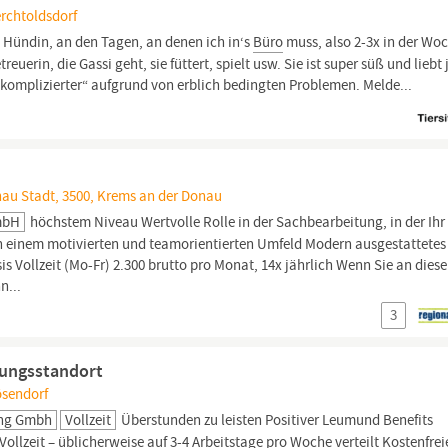
erchtoldsdorf
 Hündin, an den Tagen, an denen ich in‘s
Büro
muss, also 2-3x in der Wo
uerin, die Gassi geht, sie füttert, spielt usw. Sie ist super süß und liebt
„komplizierter“ aufgrund von erblich bedingten Problemen. Melde...
nau Stadt, 3500, Krems an der Donau
mbH
höchstem Niveau Wertvolle Rolle in der Sachbearbeitung, in der Ihr
 einem motivierten und teamorientierten Umfeld Modern ausgestattete
s Vollzeit (Mo-Fr) 2.300 brutto pro Monat, 14x jährlich Wenn Sie an diese
n...
3
rungsstandort
ösendorf
ung Gmbh
Vollzeit
Überstunden zu leisten Positiver Leumund Benefits
ollzeit – üblicherweise auf 3-4 Arbeitstage pro Woche verteilt Kostenfrei