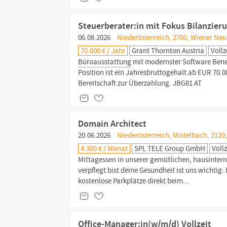
Steuerberater:in mit Fokus Bilanzier
06.08.2026
Niederösterreich, 2700, Wiener Neu
70.000 € / Jahr
Grant Thornton Austria
Vollz
Büroausstattung
mit modernster Software Benef
Position ist ein Jahresbruttogehalt ab EUR 70.0
Bereitschaft zur Überzahlung. JBG81 AT
Domain Architect
20.06.2026
Niederösterreich, Mistelbach, 2120
4.300 € / Monat
SPL TELE Group GmbH
Vollz
Mittagessen in unserer gemütlichen, hausintern
verpflegt bist deine Gesundheit ist uns wichtig
kostenlose Parkplätze direkt beim...
Office-Manager:in(w/m/d) Vollzeit