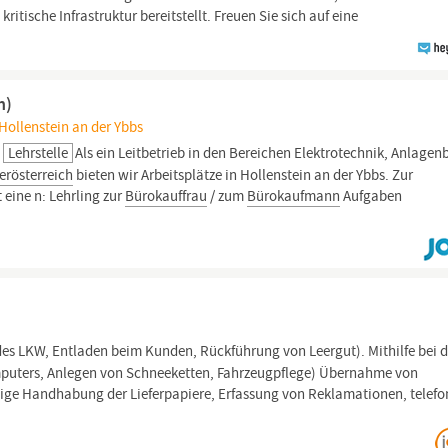
 kritische Infrastruktur bereitstellt. Freuen Sie sich auf eine
n)
Hollenstein an der Ybbs
Lehrstelle
Als ein Leitbetrieb in den Bereichen Elektrotechnik, Anlagen
erösterreich
bieten wir Arbeitsplätze in Hollenstein an der Ybbs. Zur
 eine n: Lehrling zur
Bürokauffrau
/ zum
Bürokaufmann
Aufgaben
es LKW, Entladen beim Kunden, Rückführung von Leergut). Mithilfe bei d
uters, Anlegen von Schneeketten, Fahrzeugpflege) Übernahme von
tige Handhabung der Lieferpapiere, Erfassung von Reklamationen, telefo