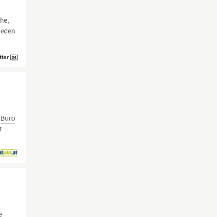
che,
 jeden
s
Büro
r
e