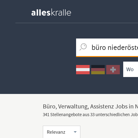
Keywortsuche
Ortssuche
Umkreissuche
Arbeitsform
Büro, Verwaltung, Assistenz Jobs in 
341 Stellenangebote aus 33 unterschiedlichen Jo
Sortierung