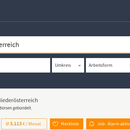
Niederösterreich
bbörsen gebündelt.
3.113
Ø
€ /
Monat
Merkliste
Job-
Alarm
aktiv