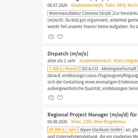
08.07.2026
Niederösterreich, Tulln, 3470, Ki
Weinmanufaktur Clemens Strobl
Zur Verstärk
(m/w/d): Du bist gut organisiert, arbeitest ger
werde Teil unseres Teams! Deine Aufgaben: Du
Dispatch (m/w/x)
älter als 1 Jahr
Niederösterreich, Wien Umgeb
2.300 € / Monat
DO & CO - Aktiengesellschaft
darauf, erstklassige Luxus-Flugzeugverpflegun
sich der Gestaltung eines einmaligen Erlebnisse
außergewöhnliche Qualität, erstklassigen Servi
Regional Project Manager (m/w/d) für
04.08.2026
Wien, 1200, Wien Brigittenau
65.000 € / Jahr
Alpen Glasfaser GmbH
an, gl
und Unternehmensleitung, die ein modernes Men