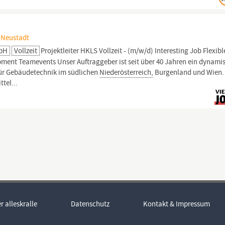
r Neustadt
mbH
Vollzeit
Projektleiter HKLS Vollzeit - (m/w/d) Interesting Job Flexibl
pment Teamevents Unser Auftraggeber ist seit über 40 Jahren ein dynami
für Gebäudetechnik im südlichen
Niederösterreich,
Burgenland und Wien.
tel...
r alleskralle
Datenschutz
Kontakt & Impressum