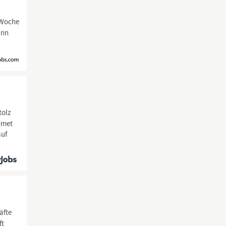
/Woche
ann
tolz
dmet
auf
äfte
ft