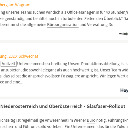
rchberg am Wagram
ung unseres Teams suchen wir dich als Office-Manager:in für 40 Stunden
ne eigenständig und behältst auch in turbulenten Zeiten den Überblick? D
 übernimmst die allgemeine
Büroorganisation
und Verwaltung Du
ung, 2320, Schwechat
Vollzeit
Unternehmensbeschreibung Unsere Produktionsabteilung ist s
g anzubieten, die sowohl elegant als auch hochwertig ist. Unser Team wi
s, das selbst die anspruchsvollsten Passagiere anspricht. Wir legen Wert 
ce und eine...
 Niederösterreich und Oberösterreich - Glasfaser-Rollout
eichzeitig ist regelmäßige Anwesenheit im Wiener
Büro
nötig. Führungskr
schen- und Führungsbild vorleben. Ein Unternehmen, das für die Zukun