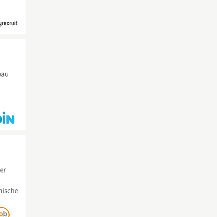
bau
er
nische