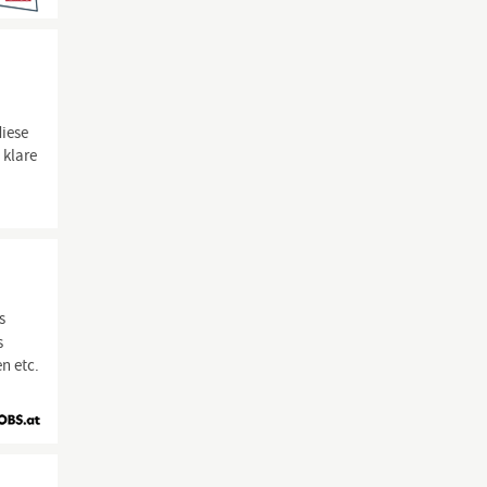
diese
 klare
s
s
n etc.