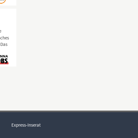
e
sches
 Das
Express-Inserat