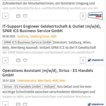
Zufriedenheit der Mitarbeiter/innen, ein familiärer Umgang und
sehr gute betriebliche Aus- und Weiterbildung werden von uns als
Grundvoraussetzung für den gemeinsamen Erfolg gesehen. Als
2
Österreichs beliebtester Möbeldiskonter entdecken wir uns selbst
immer wieder neu. Mit über 50 Filialen in Österreich wachsen wir
IT-Support Engineer Geldwirtschaft & Outlet (m/w/d),
immer weiter und suchen...
SPAR ICS Business Service GmbH
06.08.2026
Salzburg, Salzburg Stadt, 5020
SPAR ICS Business Service GmbH
Dienstort: Salzburg, Wien,
Wels
, Wernberg Ausmaß: Vollzeit SPAR ICS ist die IT-Gesellschaft
der SPAR Österreich-Gruppe und kümmert sich um sämtliche IT-
Belange von SPAR, INTERSPAR und SES Spar European Shopping
1
Centers. Wir sind über 700 kluge Köpfe und haben zwei Agenden:
Das reibungslose Einkaufserlebnis aller SPAR-Kund:innen in 5
Operations Assistant (m/w/d), Sirius - ES Handels
GmbH
29.07.2026
Oberösterreich, Wels Stadt, 4600, Wels
Sirius - ES Handels GmbH
Vollzeit
fürs Detail sind Sie eine
wichtige Schnittstelle zwischen verschiedenen Abteilungen und
tragen so aktiv zum kontinuierlichen und stabilen Wachstum
unseres Unternehmens bei. Operations Assistant (m/w/d)