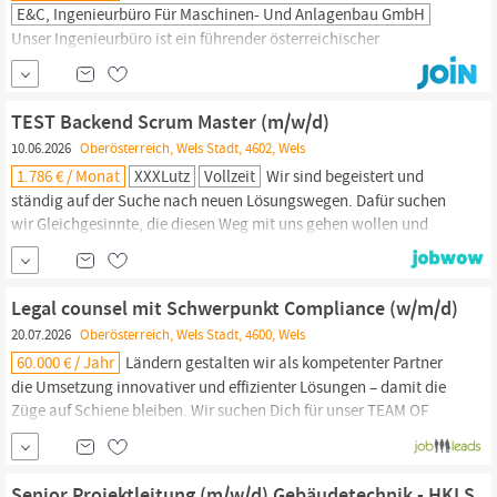
E&C, Ingenieurbüro Für Maschinen- Und Anlagenbau GmbH
Unser Ingenieurbüro ist ein führender österreichischer
Engineering-Dienstleister im Bereich Kraftwerks- und
Industrieanlagenbau mit Sitz in
Wels
, Oberösterreich. Der
Schlüssel zu unserem Erfolg liegt im Engagement und Knowhow
TEST Backend Scrum Master (m/w/d)
unserer Mitarbeiter. Zur langfristigen Festanstellung in unserer
10.06.2026
Oberösterreich, Wels Stadt, 4602, Wels
Berechnungsabteilung suchen wir zum sofortigen Eintritt eine/n
1.786 € / Monat
XXXLutz
Vollzeit
Wir sind begeistert und
ständig auf der Suche nach neuen Lösungswegen. Dafür suchen
wir Gleichgesinnte, die diesen Weg mit uns gehen wollen und
bereit sind sich neuen Herausforderungen zu stellen. Untertitel
zum Bedarf Wien oder
Wels
(OÖ) Filiale Wien oder
Wels
(OÖ) Ihre
Aufgaben Unterstützung der Teams und Product Owner entlang
Legal counsel mit Schwerpunkt Compliance (w/m/d)
der...
20.07.2026
Oberösterreich, Wels Stadt, 4600, Wels
60.000 € / Jahr
Ländern gestalten wir als kompetenter Partner
die Umsetzung innovativer und effizienter Lösungen – damit die
Züge auf Schiene bleiben. Wir suchen Dich für unser TEAM OF
STEEL am Standort
Wels
. Dein Job Unterstützung des
Managements und der Fachbereiche in Compliance-
Angelegenheiten; Funktion als Ansprechpartner:in für
Senior Projektleitung (m/w/d) Gebäudetechnik - HKLS