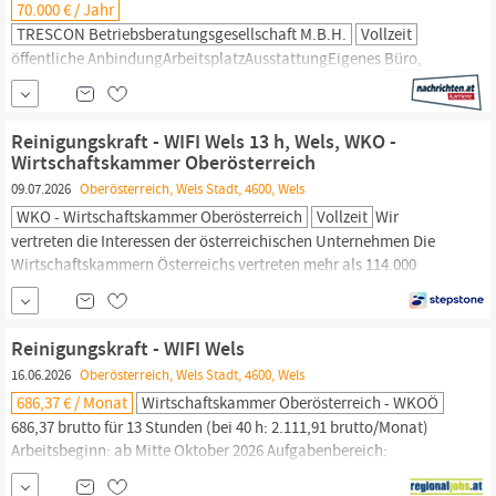
70.000 € / Jahr
TRESCON Betriebsberatungsgesellschaft M.b.H.
Vollzeit
öffentliche AnbindungArbeitsplatzAusstattungEigenes
Büro,
Barrierefreiheit,
KommunikationszonenGesundheitsförderungSport- und
Freizeitangebote, GesundheitspräventionTeamCultureEventsJetzt
Reinigungskraft - WIFI Wels 13 h, Wels, WKO -
bewerbenChristina Ausserwöger, MAchristina.ausserwoeger
Wirtschaftskammer Oberösterreich
Gewerbe und EnergieBank, Versicherung und
09.07.2026
Oberösterreich, Wels Stadt, 4600, Wels
DienstleistungPublic ServicesGesundheit und MedizinHandel und
WKO - Wirtschaftskammer Oberösterreich
Vollzeit
Wir
FMCGIT...
vertreten die Interessen der österreichischen Unternehmen Die
Wirtschaftskammern Österreichs vertreten mehr als 114.000
Mitgliedsbetriebe. Als starke Stimme der Unternehmen setzen wir
uns für eine zukunftsorientierte und wirtschaftsfreundliche Politik
ein, z.B. für Steuerentlastung,
Bürokratie-Abbau,
Förderungen.
Reinigungskraft - WIFI Wels
16.06.2026
Oberösterreich, Wels Stadt, 4600, Wels
686,37 € / Monat
Wirtschaftskammer Oberösterreich - WKOÖ
686,37 brutto für 13 Stunden (bei 40 h: 2.111,91 brutto/Monat)
Arbeitsbeginn: ab Mitte Oktober 2026 Aufgabenbereich:
Büroraum-
und Seminarraumreinigung Reinigung von