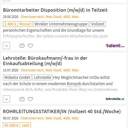
Sanitärraumen/WC Reinigung von Stiegen/Verkehrsflächen
Ansprechpartner:in für WIFI-Kurs-Trainer:innen
Büromitarbeiter Disposition (m/w/d) in Teilzeit
Anforderungsprofil: Deutschkenntnisse auf B2-Niveau erforderlich
29.06.2026
Oberösterreich, Wels Stadt, 4600, Wels
Geschicklichkeit und...
2.400 € / Monat
Winkler Unternehmensgruppe
Vollzeit
persönlichen Eigenschaften sind die Grundlage für unsere
Erfolgsgeschichte. Wir geben unseren Mitarbeitern das gute
Gefühl, am richtigen Ort zu sein. An unserem Standort in
Wels
suchen wir einen engagierten
Büromitarbeiter
für die Disposition
(m/w/d) in Teilzeit (20 - 25 Stunden/Woche). Preisanfragen und
Lehrstelle: Bürokaufmann/-frau in der
Klärung von Lieferzeiten bei...
Einkaufsabteilung (m/w/d)
15.07.2026
Oberösterreich, Wels Stadt, 4600, Wels
Möbelix GmbH
Lehrstelle
Hey Möglichmacher:in!Du willst
nach der Schule in einem modernen
Bürojob
durchstarten und
interessierst dich dafür, wie Produkte ihren Weg ins Unternehmen
finden? Dann starte deine Lehre als
Bürokaufmann/-frau
in
unserer Einkaufsabteilung in
Wels
.Bei uns erhältst du spannende
Einblicke in verschiedene Einkaufsbereiche...
ROHRLEITUNGSSTATIKER/IN (Vollzeit 40 Std./Woche)
08.07.2026
Oberösterreich, Wels Stadt, 4600, Wels
45.000 € / Jahr