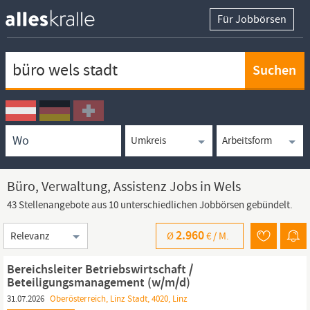
Für Jobbörsen
Keywortsuche
Ortssuche
Umkreissuche
Arbeitsform
Büro, Verwaltung, Assistenz Jobs in Wels
43 Stellenangebote aus 10 unterschiedlichen Jobbörsen gebündelt.
Sortierung
2.960
Ø
€ /
M.
Bereichsleiter Betriebswirtschaft /
Beteiligungsmanagement (w/m/d)
31.07.2026
Oberösterreich, Linz Stadt, 4020, Linz