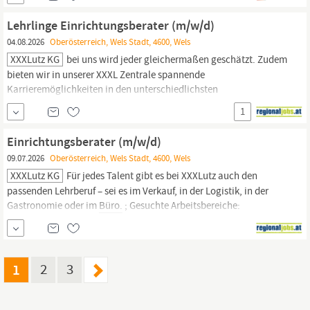
Bahnhofplatz 4, 4600
Wels
, Österreich Vollzeit (38,5
Wochenstunden) - Feste Anstellung Ab € 36.400, -- brutto pro Jahr,
Lehrlinge Einrichtungsberater (m/w/d)
04.08.2026
Oberösterreich, Wels Stadt, 4600, Wels
XXXLutz KG
bei uns wird jeder gleichermaßen geschätzt. Zudem
bieten wir in unserer XXXL Zentrale spannende
Karrieremöglichkeiten in den unterschiedlichsten
Verwaltungsbereichen. ; Bist du bereit für ein X mehr an
1
Ausbildungsmöglichkeiten? Für jedes Talent gibt es bei XXXLutz
auch den passenden Lehrberuf – sei es im Verkauf, in der Logistik,
Einrichtungsberater (m/w/d)
in der Gastronomie oder im
Büro.
;
09.07.2026
Oberösterreich, Wels Stadt, 4600, Wels
XXXLutz KG
Für jedes Talent gibt es bei XXXLutz auch den
passenden Lehrberuf – sei es im Verkauf, in der Logistik, in der
Gastronomie oder im
Büro.
; Gesuchte Arbeitsbereiche:
Bauwesen/Instandhaltung, E-Commerce, Einkauf, Finanzen,
Gastronomie, IT, Logistik, Marketing, Merchandising, Montage,
Personalmanagement, Verkauf XXXLutz – Mehr als Möbel:
1
2
3