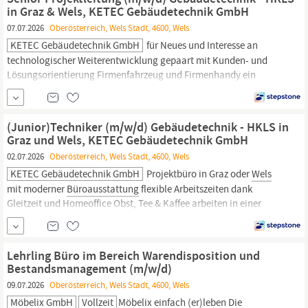
regulatorische und interne Vorgaben
in Graz & Wels, KETEC Gebäudetechnik GmbH
07.07.2026
Oberösterreich, Wels Stadt, 4600, Wels
KETEC Gebäudetechnik GmbH
für Neues und Interesse an
technologischer Weiterentwicklung gepaart mit Kunden- und
Lösungsorientierung Firmenfahrzeug und Firmenhandy ein
eigenes Projektbüro in Graz oder
Wels
mit moderner
Büroausstattung
flexible Arbeitszeiten dank Gleitzeit und
Homeoffice Obst, Tee & Kaffee arbeiten in einer Teamstruktur
(Junior)Techniker (m/w/d) Gebäudetechnik - HKLS in
flache und klare...
Graz und Wels, KETEC Gebäudetechnik GmbH
02.07.2026
Oberösterreich, Wels Stadt, 4600, Wels
KETEC Gebäudetechnik GmbH
Projektbüro in Graz oder
Wels
mit moderner
Büroausstattung
flexible Arbeitszeiten dank
Gleitzeit und Homeoffice Obst, Tee & Kaffee arbeiten in einer
Teamstruktur flache und klare Strukturen und Verantwortungen
kurze Entscheidungswege und großer Entscheidungsspielraum
abwechslungsreiche Themen die Weiterentwicklung ermöglichen
Lehrling Büro im Bereich Warendisposition und
Team...
Bestandsmanagement (m/w/d)
09.07.2026
Oberösterreich, Wels Stadt, 4600, Wels
Möbelix GmbH
Vollzeit
Möbelix einfach (er)leben Die