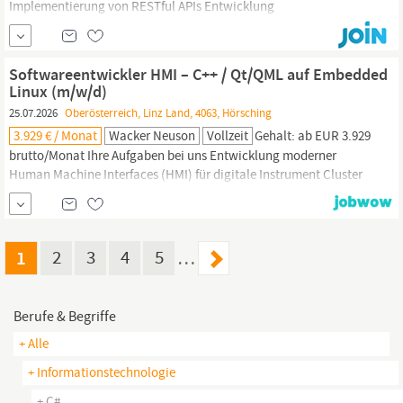
Implementierung von RESTful APIs Entwicklung
serviceorientierter Architekturen und Microservices
Containerisierung von Anwendungen mit Docker
Zusammenarbeit mit Frontend-Entwicklern, DevOps und Product
Softwareentwickler HMI – C++ / Qt/QML auf Embedded
Ownern Optimierung von Performance, Sicherheit und
Linux (m/w/d)
25.07.2026
Oberösterreich, Linz Land, 4063, Hörsching
3.929 € / Monat
Wacker Neuson
Vollzeit
Gehalt: ab EUR 3.929
brutto/Monat Ihre Aufgaben bei uns Entwicklung moderner
Human Machine Interfaces (HMI) für digitale Instrument Cluster
und In-Vehicle-Infotainment-Systeme (IVI) mobiler
Arbeitsmaschinen. Implementierung und Weiterentwicklung
performanter HMI-Anwendungen mit
C
++ und Qt / QML auf
Embedded Linux.
1
2
3
4
5
…
Berufe & Begriffe
+ Alle
+ Informationstechnologie
+ C#