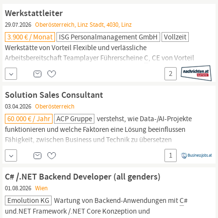
Werkstattleiter
29.07.2026
Oberösterreich, Linz Stadt, 4030, Linz
3.900 € / Monat
ISG Personalmanagement GmbH
Vollzeit
Werkstätte von Vorteil Flexible und verlässliche
Arbeitsbereitschaft Teamplayer Führerscheine
C
, CE von Vorteil
Bereitschaft zur Weiterbildung Wohnort im Gebiet und
2
Deutschkenntnisse C1/2 Wir bieten: herausfordernder und
eigenständiger Arbeitsplatz in einem etablierten Unternehmen
Solution Sales Consultant
professionelles Arbeitsumfeld Interessiert? Für diese Position wird
03.04.2026
Oberösterreich
60.000 € / Jahr
ACP Gruppe
verstehst, wie Data-/AI-Projekte
funktionieren und welche Faktoren eine Lösung beeinflussen
Fähigkeit, zwischen Business und Technik zu übersetzen
Souveränes Auftreten und Kommunikationsstärke - auch auf
C
-
1
Level Eigeninitiative, Struktur und Freude daran, dich in neue
Themen einzuarbeiten Reisebereitschaft innerhalb
C# /.NET Backend Developer (all genders)
01.08.2026
Wien
Emolution KG
Wartung von Backend-Anwendungen mit
C
#
und.NET Framework /.NET Core Konzeption und