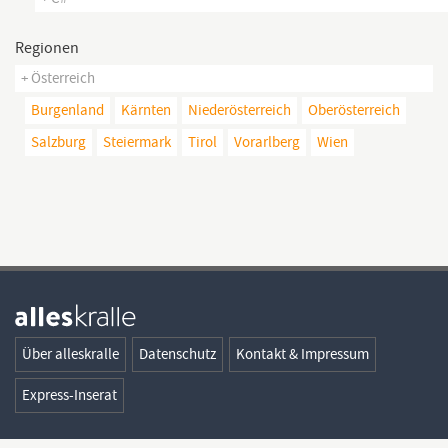
Regionen
+ Österreich
Burgenland
Kärnten
Niederösterreich
Oberösterreich
Salzburg
Steiermark
Tirol
Vorarlberg
Wien
Über alleskralle
Datenschutz
Kontakt & Impressum
Express-Inserat