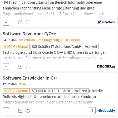
IVM Technical Consultants
im Bereich Informatik oder einer
ähnlichen Fachrichtung Mehrjährige Erfahrung und gute
Programmierkenntnisse in
C
#/.Net 8.0 oder höher Know-how in
Frontend Technologien wie WPF sowie Verständnis für MVVM als
auch mit Backend Technologie wie ASP.NET Core Web Api
Sicherer Umgang mit dem Frontend Framework Angular
Software Developer C/C++
erforderlich Datenbankkenntnisse in SQL...
04.07.2026
Steiermark, Graz Umgebung, 8120, Peggau
4.000 € / Monat
SSI Schäfer IT Solutions GmbH
Vollzeit
Technologien und Skills Oracle
C
C
++ UNIX Unsere Erwartungen
an dich: Qualifikationen Kenntnisse der Softwareentwicklung
und der Programmiersprache
C/C
++. Gute Unix Kenntnisse.
Verständnis für relationale Datenbanken (Oracle). Gute
Englischkenntnisse. Kommunikative Persönlichkeit mit Freude
Software Entwickler:in C++
am Kundenkontakt....
17.07.2026
Wien
4.500 € / Monat
STEINER-HITECH GMBH
Vollzeit
Über die
Rolle Als Hightech-Unternehmen arbeitet unser Kunde an
internationalen Projekten in den Bereichen Sprach- und
Datenvermittlung für die Flugsicherung, Mobilfunk, VoIP–
1
Applikationen. Um die Entwicklung weiter voranzubringen,