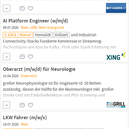
Softwarepark Hagenberg, verwurzelt im malerischen Mühlviertel.
Unsere Niederlassungen befinden sich in Wien im ;Home of
Business“ am Wienerberg, in Linz und in Ybbs an der Donau. Mit
AI Platform Engineer (w/m/d)
09.07.2026
Wien, 1090, Wien Alsergrund
3.104 € / Monat
Hensoldt
Vollzeit
und Industrial-
Connectivity-Stacks Fundierte Kenntnisse in Streaming-
Technologien wie Apache Kafka, Flink oder Spark Erfahrung mit
AI/ML-Frameworks (PyTorch, Langchain, ONNX) und deren
produktivem Einsatz in verteilten Systemen Sehr gute Kenntnisse
in Python und mindestens einer Systemsprache (Rust, Go oder
Oberarzt (m/w/d) für Neurologie
C
++) Verständnis von Cloud-Infrastrukturen
15.04.2026
Österreich
großer Neurophysiologie ist für insgesamt rd. 50 Betten
zuständig, davon die Hälfte für die Akutneurologie inkl. großer
Stroke Unit mit Emboliedetektion und PFO-Scrrening und
Frühreha inkl. Monitoring (Phase B); die andere Hälfte
Rehabilitation (Phase
C
). Der Schwerpunkt liegt auf der
Akutbehandlung von Schlaganfällen, Schädel-Hirn-Trauma,...
LKW Fahrer (m/w/x)
18.07.2026
Wien