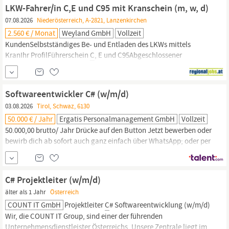
suchen wir einen erfahrenen
C
++ Entwickler, der mit Leidenschaft
LKW-Fahrer/in C,E und C95 mit Kranschein (m, w, d)
und Struktur Digitalisierungsprojekte vorantreibt. Deine...
07.08.2026
Niederösterreich, A-2821, Lanzenkirchen
2.560 € / Monat
Weyland GmbH
Vollzeit
KundenSelbstständiges Be- und Entladen des LKWs mittels
KranIhr ProfilFührerschein
C
, E und C95Abgeschlossener
PräsenzdienstKranscheinIhr Vorteil bei uns Keine
Wochenendarbeit Personalunterkunft vorhanden Sicherer
Arbeitsplatz: Arbeiten in einem Familienunternehmen, das seit
Softwareentwickler C# (w/m/d)
über 190 Jahren besteht und heute ein modernes,
03.08.2026
Tirol, Schwaz, 6130
zukunftsorientiertes...
50.000 € / Jahr
Ergatis Personalmanagement GmbH
Vollzeit
50.000,00 brutto/ Jahr Drücke auf den Button Jetzt bewerben oder
bewirb dich ab sofort auch ganz einfach über WhatsApp; oder per
;Mail; an wolfgang.danninger@ergatis.at Ihr Aufgabenbereich
Entwicklung neuer Softwarelösungen sowie kontinuierliche
Weiterentwicklung bestehender Anwendungen Programmierung
C# Projektleiter (w/m/d)
anspruchsvoller Applikationen in
C
älter als 1 Jahr
Österreich
COUNT IT GmbH
Projektleiter
C
# Softwareentwicklung (w/m/d)
Wir, die COUNT IT Group, sind einer der führenden
Unternehmensdienstleister Österreichs. Unsere Zentrale liegt im