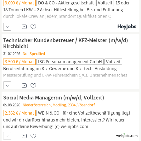
3.000 € / Monat
DO & CO - Aktiengesellschaft
Vollzeit
15 oder
18 Tonnen LKW – 2 Achser Hilfestellung bei Be- und Entladung
durch lokale Crew an jedem;Standort Qualifikationen
C
-
Führerschein und
C
-95 Ausbildung sowie eine ausgiebige
Fahrpraxis Ortskenntnisse im Raum Wien Freude an der
Dienstleistung Gute Deutschkenntnisse, sowie gute
Technischer Kundenbetreuer / KFZ-Meister (m/w/d)
Englischkenntnisse Zusätzliche Informationen Wir glauben...
Kirchbichl
31.07.2026
Not Specified
3.500 € / Monat
ISG Personalmanagement GmbH
Vollzeit
Berufserfahrung im Kfz-Gewerbe und Kfz- tech. Ausbildung
Meisterprüfung und LKW-Führerschein
C
/CE Unternehmerisches
Denken verbunden mit Dienstleistungsbereitschaft Erste
Erfahrung in der Einsatzplanung und Führung von Mitarbeitenden
- und Freude daran Selbständige Arbeitsweise,
Social Media Manager:in (m/w/d, Vollzeit)
Organisationsgeschick, Verlässlichkeit und Begeisterung
05.08.2026
Niederösterreich, Mödling, 2334, Vösendorf
2.362 € / Monat
WEIN & CO
für eine Vollzeitbeschäftigung liegt
und wir dir darüber hinaus mehr bieten. Interessiert? Wir freuen
uns auf deine Bewerbung! (
c
) weinjobs.com