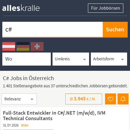
Für Jobbörsen
Keywortsuche
Ortssuche
Umkreissuche
Arbeitsform
C# Jobs in Österreich
1.401 Stellenangebote aus 37 unterschiedlichen Jobbörsen gebündelt.
Sortierung
3.945
Ø
€ /
M.
Full-Stack Entwickler in C#/.NET (m/w/d), IVM
Technical Consultants
31.07.2026
Wien