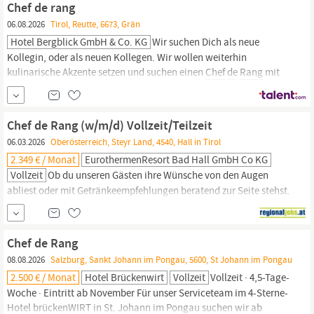
Leidenschaft für die Gastgeberrolle Teamgeist &...
Chef de rang
06.08.2026
Tirol, Reutte, 6673, Grän
Hotel Bergblick GmbH & Co. KG
Wir suchen Dich als neue
Kollegin, oder als neuen Kollegen. Wir wollen weiterhin
kulinarische Akzente setzen und suchen einen
Chef
de
Rang
mit
Erfahrung in der gehobenen Gastronomie. Das exklusive Hotel
Bergblick & Spa, ausgezeichnet mit 1 Stern Michelin key, gehört
zu den führenden Häusern im Tannheimer Tal.
Chef de Rang (w/m/d) Vollzeit/Teilzeit
06.03.2026
Oberösterreich, Steyr Land, 4540, Hall in Tirol
2.349 € / Monat
EurothermenResort Bad Hall GmbH Co KG
Vollzeit
Ob du unseren Gästen ihre Wünsche von den Augen
abliest oder mit Getränkeempfehlungen beratend zur Seite stehst.
Du bist einzigartig. Ein Unikat. Darum wollen wir dich als
Chef
de
Rang
(w/m/d) Bad Hall Voll- oder Teilzeit ab sofort Wenn du es
liebst, Verantwortung für einen Restaurantbereich zu
Chef de Rang
übernehmen Gäste bei der...
08.08.2026
Salzburg, Sankt Johann im Pongau, 5600, St Johann im Pongau
2.500 € / Monat
Hotel Brückenwirt
Vollzeit
Vollzeit · 4,5-Tage-
Woche · Eintritt ab November Für unser Serviceteam im 4-Sterne-
Hotel brückenWIRT in St. Johann im Pongau suchen wir ab