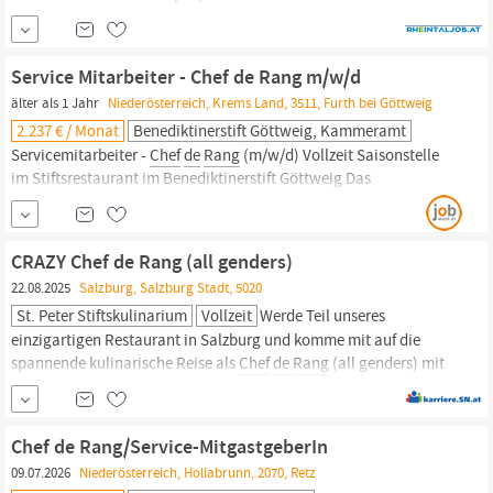
Dich. Wir verstärken unser großartiges Team an Bord für
unserelangeSommersaison 2026und suchen einen
Chef
de
Rang
vollzeit | teilzeit(m/w/d) Deine Aufgaben ; Verantwortung für...
Service Mitarbeiter - Chef de Rang m/w/d
älter als 1 Jahr
Niederösterreich, Krems Land, 3511, Furth bei Göttweig
2.237 € / Monat
Benediktinerstift Göttweig, Kammeramt
Servicemitarbeiter -
Chef
de
Rang
(m/w/d) Vollzeit Saisonstelle
im Stiftsrestaurant im Benediktinerstift Göttweig Das
Benediktinerstift Göttweig ist Unesco Weltkulturerbe und wird
täglich von Gästen aus aller Welt besucht. Unsere
Stiftsgastronomie, das Stiftsrestaurant, liegt im Norden der
CRAZY Chef de Rang (all genders)
Klosteranlage und bietet einen...
22.08.2025
Salzburg, Salzburg Stadt, 5020
St. Peter Stiftskulinarium
Vollzeit
Werde Teil unseres
einzigartigen Restaurant in Salzburg und komme mit auf die
spannende kulinarische Reise als
Chef
de
Rang
(all genders) mit
Erfahrung in der gehobenen Gastronomie oder einer
vergleichbaren Position sowie guten Englischkenntnissen und
Gastfreundlichkeit im Herzen. Das bist DU: Mit Erfahrung und...
Chef de Rang/Service-MitgastgeberIn
09.07.2026
Niederösterreich, Hollabrunn, 2070, Retz