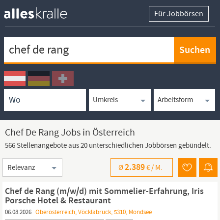
Für Jobbörsen
Keywortsuche
Ortssuche
Umkreissuche
Arbeitsform
Chef De Rang Jobs in Österreich
566 Stellenangebote aus 20 unterschiedlichen Jobbörsen gebündelt.
Sortierung
2.389
Ø
€ /
M.
Chef de Rang (m/w/d) mit Sommelier-Erfahrung, Iris
Porsche Hotel & Restaurant
06.08.2026
Oberösterreich, Vöcklabruck, 5310, Mondsee