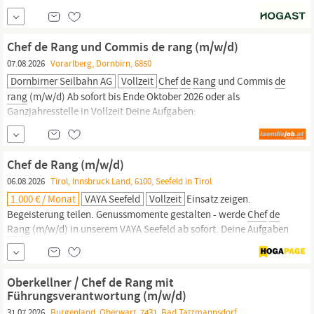
November einen erfahrenen
Chef
de
Rang
mit Inkasso. Du
betreust unsere À-la-carte-Gäste sowie unsere Hotelgäste mit
Halbpension und führst deine eigene Station selbstständig.
Chef de Rang und Commis de rang (m/w/d)
07.08.2026
Vorarlberg, Dornbirn, 6850
Dornbirner Seilbahn AG
Vollzeit
Chef
de
Rang
und Commis
de
rang
(m/w/d) Ab sofort bis Ende Oktober 2026 oder als
Ganzjahresstelle in Vollzeit Deine Aufgaben:
Eigeneverantwortliche Durchführung des Service in unserem
Restaurant Aktive Betreuung der Gäste, um ein exzellentes
Gästeerlebnis sicherzustellen Empfehlung von...
Chef de Rang (m/w/d)
06.08.2026
Tirol, Innsbruck Land, 6100, Seefeld in Tirol
1.000 € / Monat
VAYA Seefeld
Vollzeit
Einsatz zeigen.
Begeisterung teilen. Genussmomente gestalten - werde
Chef
de
Rang
(m/w/d) in unserem VAYA Seefeld ab sofort. Deine Aufgaben
Koordination der Arbeitsstation Aktive Servicearbeit und
Gästebetreuung Beratung zu Speisen und Getränken inklusive
aktivem Verkauf Ordnungsgemäße Durchführung von
Oberkellner / Chef de Rang mit
Buchungsvorgängen...
Führungsverantwortung (m/w/d)
31.07.2026
Burgenland, Oberwart, 7431, Bad Tatzmannsdorf