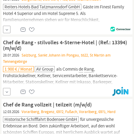
Reiters Hotels Bad Tatzmannsdorf GmbH
Gäste im Finest Family
Hotel 4 Superior und im Hotel Supreme 5. Als
Familienunternehmen stehen wir für Menschlichkeit,
Wertschätzung, Qualität und Nachhaltigkeit. Zur Verstärkung
unseres Teams im Reiters Finest Family suchen wir eine
engagierte Persönlichkeit als Oberkellner /
Chef
de
Rang
mit
Chef de Rang - stilvolles 4-Sterne-Hotel | (Ref.: 13394)
Führungsverantwortung (m...
(m/w/d)
28.07.2026
Salzburg, Sankt Johann im Pongau, 5522, St Martin am
Tennengebirge
1.900 € / Monat
AV Group
als Commis
de
Rang
,
Frühstückskellner, Kellner, Servicemitarbeiter, Bankettservice-
Mitarbeiter, Stationskellner, Kellner mit Inkasso, Barkeeper,
Sommelier,
Chef
de
Rang
, Oberkellner,
Chef
de
Bar,
Restaurantleiter oder in einer vergleichbaren Position)...
Chef de Rang vollzeit | teilzeit (m/w/d)
12.03.2026
Vorarlberg, Bregenz, 6972, Fußach, Vorarlberg, 6971, Hard
Historische Schifffahrt Bodensee GmbH
für unvergessliche
Erlebnisse an Bord. Dein zukünftiger Arbeitsort, auf den wohl
schönsten Schiffen Europas, mit herrlichem Ausblick wartet auf