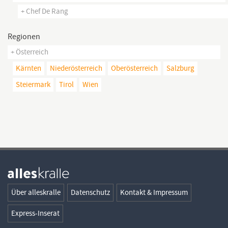
+ Chef De Rang
Regionen
+ Österreich
Kärnten
Niederösterreich
Oberösterreich
Salzburg
Steiermark
Tirol
Wien
Über alleskralle
Datenschutz
Kontakt & Impressum
Express-Inserat