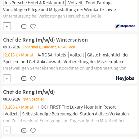
Iris Porsche Hotel & Restaurant
Vollzeit
Food-Pairing-
Vorschlägen Pflege und Mitgestaltung der Weinkarte sowie
Unterstützung bei Verkostungen Herzliche, stilvolle
Gastbetreuung auf höchstem Niveau Einarbeitung und Anleitung
von Servicekräften und Auszubildenden Abgeschlossene
Ausbildung in der Gastronomie/Hotellerie Erfahrung als
Chef
de
Chef de Rang (m/w/d) Wintersaison
Rang
oder Sommelier...
09.06.2026
Vorarlberg, Bludenz, 6764, Lech
2.815 € / Monat
A-ROSA Hotels
Vollzeit
Gäste hinsichtlich der
Speisen- und Getränkeauswahl Vorbereitung des Mise-en-place
im jeweiligen Servicebereich Koordination und Optimierung von
Arbeitsabläufen Was dich auszeichnet Abgeschlossene
Ausbildung in der Hotellerie / Gastronomie Berufserfahrung als
Servicemitarbeiter (m/w/d) oder
Chef
de
Rang
(m/w/d)
Chef de Rang (m/w/d)
08.08.2026
Not Specified
3.186 € / Monat
HOCHFIRST The Luxury Mountain Resort
Vollzeit
Selbstständige Betreuung der Station Aktives Verkaufen
und Zusatzverkauf Erledigung von Tagesaufgaben Mitarbeit bei
der Umsetzung und Weiterentwicklung der Restaurantstandards
Profil Erfahrung als Commis-
de
Rang
und/oder
Chef
de
Rang