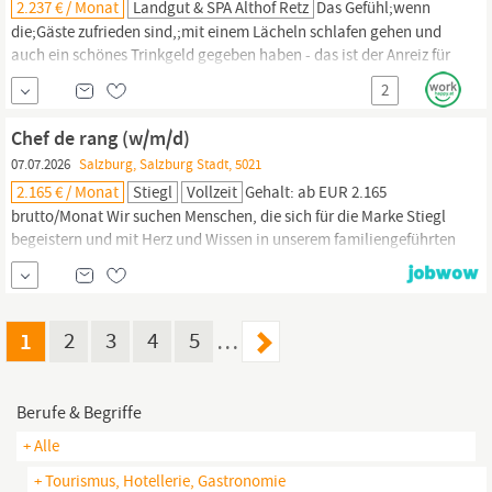
2.237 € / Monat
Landgut & SPA Althof Retz
Das Gefühl;wenn
die;Gäste zufrieden sind,;mit einem Lächeln schlafen gehen und
auch ein schönes Trinkgeld gegeben haben - das ist der Anreiz für
einen Job in der Gastronomie. Im;Umfeld der romantischen, bis
2
zu 700 Jahre alten Burgmauern bieten wir das Setting und die
Atmosphäre für zufriedene Gäste. In unserem Restaurant und
Chef de rang (w/m/d)
Bankettbereich;möchten unsere Gäste...
07.07.2026
Salzburg, Salzburg Stadt, 5021
2.165 € / Monat
Stiegl
Vollzeit
Gehalt: ab EUR 2.165
brutto/Monat Wir suchen Menschen, die sich für die Marke Stiegl
begeistern und mit Herz und Wissen in unserem familiengeführten
Unternehmen überzeugen möchten. Ihre Aufgaben im Service-
Bereich Sie sind das Aushängeschild unserer Gastronomie: Mit
einem Lächeln begrüßen Sie unsere Gäste – betreuen, bewirten
sie und sind der perfekte Stiegl Gastgeber...
1
2
3
4
5
…
Berufe & Begriffe
+ Alle
+ Tourismus, Hotellerie, Gastronomie