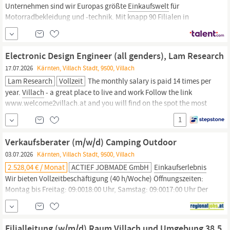
Unternehmen sind wir Europas größte
Einkaufswelt
für
Motorradbekleidung und -technik. Mit knapp 90 Filialen in
Deutschland, Österreich, der Schweiz und den Niederlanden
sowie bald 18 Online-Ländershops bieten wir unserer Community
ein unvergleichliches
Einkaufserlebnis.
Bei uns findest du mehr
Electronic Design Engineer (all genders), Lam Research
als...
17.07.2026
Kärnten, Villach Stadt, 9500, Villach
Lam Research
Vollzeit
The monthly salary is paid 14 times per
year.
Villach
- a great place to live and work Follow the link
www.welcome2villach.at and you will find on the spot the most
important information about living, working and studying in and
1
around
Villach/Austria.
Our commitment We believe it is
important for every person to feel valued, included,...
Verkaufsberater (m/w/d) Camping Outdoor
03.07.2026
Kärnten, Villach Stadt, 9500, Villach
2.528,04 € / Monat
ACTIEF JOBMADE GmbH
Einkaufserlebnis
Wir bieten Vollzeitbeschäftigung (40 h/Woche) Öffnungszeiten:
Montag bis Freitag: 09:0018:00 Uhr, Samstag: 09:0017:00 Uhr Der
kollektivvertragliche Monatslohn beträgt ab 2.528,04 brutto Eine
Überzahlung ist je nach Berufserfahrung und Qualifikation
möglich Spannende Aufgaben rund um Camping, Outdoor und
Filialleitung (w/m/d) Raum Villach und Umgebung 38,5