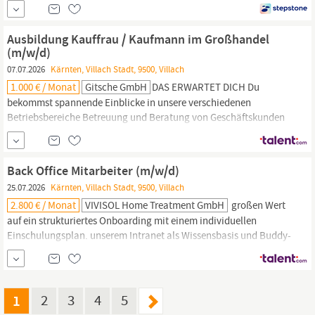
(Produktion,
Einkauf,
Qualitätsmanagement etc.) Ihr Profil:
Abgeschlossene technische Ausbildung Mehrjährige
Berufserfahrung in der Werkstattleitung, Instandhaltung oder
Ausbildung Kauffrau / Kaufmann im Großhandel
Produktion Führungserfahrung mit sicherem und motivierendem
(m/w/d)
07.07.2026
Kärnten, Villach Stadt, 9500, Villach
1.000 € / Monat
Gitsche GmbH
DAS ERWARTET DICH Du
bekommst spannende Einblicke in unsere verschiedenen
Betriebsbereiche Betreuung und Beratung von Geschäftskunden
Du unterstützt uns tatkräftig im Verkauf und in der
Kundenberatung Einblicke in
Einkauf,
Warenbestellung sowie
Lagerhaltung und Logistik Wir fördern Deine Leidenschaft rund
Back Office Mitarbeiter (m/w/d)
um den
25.07.2026
Kärnten, Villach Stadt, 9500, Villach
2.800 € / Monat
VIVISOL Home Treatment GmbH
großen Wert
auf ein strukturiertes Onboarding mit einem individuellen
Einschulungsplan. unserem Intranet als Wissensbasis und Buddy-
Programm We care: Unser Motto ist Programm, deswegen bieten
wir eine betriebliche Altersvorsorge und sorgen mit unserer
Betriebsärztin und Gesundheitsinitiativen vor Vergünstigte
Einkaufsmöglichkeiten:
exklusiv für VIVISOL...
1
2
3
4
5