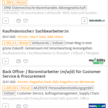
1.380 € / Monat
SPAR Österreichische Warenhandels-Aktiengesellschaft
Lehrstelle
24 verschiedene Lehrberufe. Mehr Geld und Goodies.
Zum Beispiel mehr als das gesetzliche Lehrlingseinkommen.
2
Prämien von über 6.700 Euro. Coole
Einkaufsrabatte.
Aufgaben
Teamwork: Im Team läuft nichts ohne Zusammenhalt – hier
Kaufmännische:r Sachbearbeiter:in
zeigen erfahrene Kolleg:innen, worauf es im Einzelhandel
09.07.2026
Kärnten, Villach Stadt, 9500, Villach
ankommt. Schritt für Schritt geht’s Richtung Profi-Level
3.302,4 € / Monat
Verbund AG
Vollzeit
Unser Weg in eine
grüne Zukunft. Gemeinsam mit Verantwortung #vorangehen.
Kaufmännische:r Sachbearbeiter:in Standort: |
Villach
| Tätigkeit:
Vollzeit, Energiewirtschaft Gesellschaft: VERBUND Hydro Power
GmbH Als Österreichs führendes Energieunternehmen setzen wir
wie kaum ein anderer in Europa auf die Kraft von Wasser, Wind
Back Office- / Büromitarbeiter (m/w/d) für Customer
und Sonne.
Service & Procurement
28.07.2026
Kärnten, Klagenfurt Stadt, 9020, Klagenfurt am Wörthersee
3.449,08 € / Monat
AKZENTE PersonalbereitstellungsgmbH
Vollzeit
Customer Service, Auftragsmanagement, Supply Chain
Management oder
Einkauf
von Vorteil sehr gute MS- Office
Kenntnisse gute Deutsch- und Englischkenntnisse in Wort und