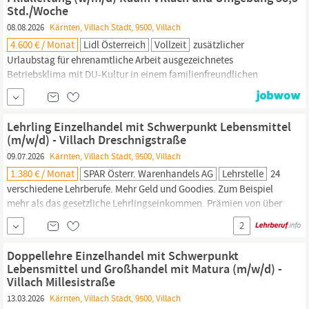
Technik Sehr gutes Betriebsklima...
Std./Woche
08.08.2026
Kärnten, Villach Stadt, 9500, Villach
4.600 € / Monat
Lidl Österreich
Vollzeit
zusätzlicher
Urlaubstag für ehrenamtliche Arbeit ausgezeichnetes
Betriebsklima mit DU-Kultur in einem familienfreundlichen
Unternehmen Möglichkeit für Leasing von Fahrrädern und E-Bikes
sowie Sabbatical und Papa-Urlaub kostenlosen Kaffee, Tee und
Kakao sowie täglich 5% Lidl Mitarbeitendenrabatt auf deinen
Lehrling Einzelhandel mit Schwerpunkt Lebensmittel
Einkauf
und Rabatte bei 600 Anbietern...
(m/w/d) - Villach Dreschnigstraße
09.07.2026
Kärnten, Villach Stadt, 9500, Villach
1.380 € / Monat
SPAR Österr. Warenhandels AG
Lehrstelle
24
verschiedene Lehrberufe. Mehr Geld und Goodies. Zum Beispiel
mehr als das gesetzliche Lehrlingseinkommen. Prämien von über
6.700 Euro. Coole
Einkaufsrabatte.
Aufgaben Teamwork: Im Team
2
läuft nichts ohne Zusammenhalt – hier zeigen erfahrene
Kolleg:innen, worauf es im Einzelhandel ankommt. Schritt für
Doppellehre Einzelhandel mit Schwerpunkt
Schritt geht’s Richtung Profi-Level
Lebensmittel und Großhandel mit Matura (m/w/d) -
Villach Millesistraße
13.03.2026
Kärnten, Villach Stadt, 9500, Villach