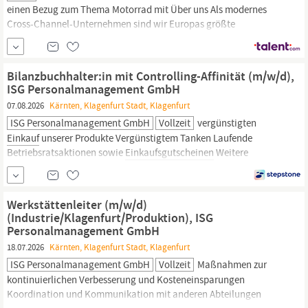
einen Bezug zum Thema Motorrad mit Über uns Als modernes
Cross-Channel-Unternehmen sind wir Europas größte
Einkaufswelt
für Motorradbekleidung und -technik. Mit knapp 90
Filialen in Deutschland, Österreich, der Schweiz und den
Niederlanden sowie bald 18 Online-Ländershops bieten wir
Bilanzbuchhalter:in mit Controlling-Affinität (m/w/d),
unserer Community ein unvergleichliches
Einkaufserlebnis.
ISG Personalmanagement GmbH
07.08.2026
Kärnten, Klagenfurt Stadt, Klagenfurt
ISG Personalmanagement GmbH
Vollzeit
vergünstigten
Einkauf
unserer Produkte Vergünstigtem Tanken Laufende
Betriebsratsaktionen sowie
Einkaufsgutscheinen
Weitere
Informationen zu KARNERTA entnehmen Sie bitte der website
oder kontaktieren Frau Astrid Antonitsch direkt. Klingt das nicht
interessant? Dann freuen wir uns auf Ihre aussagekräftige
Werkstättenleiter (m/w/d)
Bewerbung unter der Kennnummer...
(Industrie/Klagenfurt/Produktion), ISG
Personalmanagement GmbH
18.07.2026
Kärnten, Klagenfurt Stadt, Klagenfurt
ISG Personalmanagement GmbH
Vollzeit
Maßnahmen zur
kontinuierlichen Verbesserung und Kosteneinsparungen
Koordination und Kommunikation mit anderen Abteilungen