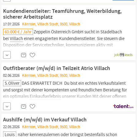
Schrift für interne und externe Kommunikation selbstständige
und eigenverantwortliche Arbeitsweise analytisches
Kundendienstleiter: Teamführung, Weiterbildung,
Denkvermögen hohe Kunden- und Serviceorientierung Ihr
sicherer Arbeitsplatz
Aufgabengebiet:...
17.07.2026
Kärnten, Villach Stadt, 9500, Villach
60.000 € / Jahr
Zeppelin Österreich GmbH sucht in Stadelbach
bei
Villach
einen engagierten Kundendienstleiter. Sie steuern die
Disposition der Servicetechniker, kommunizieren aktiv mit
Kunden und unterstützen die Auftragsabwicklung. Zu Ihren
Aufgaben gehören Verwaltungsarbeiten, die Aus- und
Weiterbildung des Serviceteams sowie die Beschaffung von
Outfitberater (m/w/d) in Teilzeit Atrio Villach
Werkstattmaterial.
02.06.2026
Kärnten, Villach Stadt, 9500, Villach
S.Oliver
DAS ERWARTET DICH ‎ Du bist ein echtes Verkaufstalent
und sorgst mit deiner kompetenten und freundlichen Beratung für
ein optimales
Einkaufserlebnis
unserer Kunden Mit deiner offenen
Ausstrahlung und deinem sicheren Auftreten begeisterst du
unsere Kunden für unsere Produkte und unsere Marke Dank deines
hervorragenden Kundenservices und deiner individuellen
Aushilfe (m/w/d) im Verkauf Villach
22.05.2026
Kärnten, Villach Stadt, 9500, Villach
Louis
näher kennenzulernen oder bringst bestenfalls schon