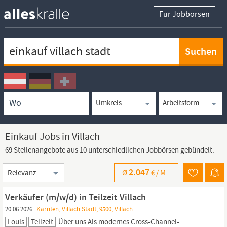
Für Jobbörsen
Keywortsuche
Ortssuche
Umkreissuche
Arbeitsform
Einkauf Jobs in Villach
69 Stellenangebote aus 10 unterschiedlichen Jobbörsen gebündelt.
Sortierung
2.047
Ø
€ /
M.
Verkäufer (m/w/d) in Teilzeit Villach
20.06.2026
Kärnten, Villach Stadt, 9500, Villach
Louis
Teilzeit
Über uns Als modernes Cross-Channel-