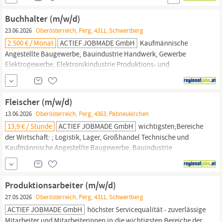
Schichtarbeit Metallwaren- und Automobilindustrie ; ACTIEF
JOBMADE bietet österreichweit langfristige Karrierechancen bei
Buchhalter (m/w/d)
attraktiven...
23.06.2026
Oberösterreich, Perg, 4311, Schwertberg
2.500 € / Monat
ACTIEF JOBMADE GmbH
Kaufmännische
Angestellte Baugewerbe, Bauindustrie Handwerk, Gewerbe
Elektrogewerbe,
Elektronikindustrie
Produktions- und
Schichtarbeit Metallwaren- und Automobilindustrie ; ACTIEF
JOBMADE bietet österreichweit langfristige Karrierechancen bei
attraktiven Arbeitgebern! Wir sind quer durch alle Berufsgruppen
Fleischer (m/w/d)
laufend auf der Suche nach...
13.06.2026
Oberösterreich, Perg, 4363, Pabneukirchen
13,9 € / Stunde
ACTIEF JOBMADE GmbH
wichtigsten;Bereiche
der Wirtschaft: ; Logistik, Lager, Großhandel Technische und
Kaufmännische Angestellte Baugewerbe, Bauindustrie
Handwerk, Gewerbe
Elektrogewerbe,
Elektronikindustrie
Produktions- und Schichtarbeit Metallwaren- und
Automobilindustrie ; ACTIEF JOBMADE bietet österreichweit
Produktionsarbeiter (m/w/d)
langfristige Karrierechancen bei attraktiven...
27.05.2026
Oberösterreich, Perg, 4311, Schwertberg
ACTIEF JOBMADE GmbH
höchster Servicequalität - zuverlässige
Mitarbeiter und Mitarbeiterinnen in;die wichtigsten;Bereiche der