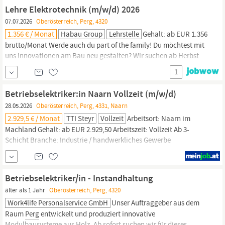
Bereich
Elektro-
und Gebäudetechnik Technisches Interesse &
Lehre Elektrotechnik (m/w/d) 2026
räumliches
07.07.2026
Oberösterreich, Perg, 4320
1.356 € / Monat
Habau Group
Lehrstelle
Gehalt: ab EUR 1.356
brutto/Monat Werde auch du part of the family! Du möchtest mit
uns Innovationen am Bau neu gestalten? Wir suchen ab Herbst
2026 für unsere
Elektroabteilung
in
Perg
.Das erwartet dich bei
1
unsLEHRBEGINN: Herbst 2026Hauptmodul: Anlagen und
Betriebstechnik Errichten und Inbetriebnehmen von elektrischen
Betriebselektriker:in Naarn Vollzeit (m/w/d)
Maschinen und
28.05.2026
Oberösterreich, Perg, 4331, Naarn
2.929,5 € / Monat
TTI Steyr
Vollzeit
Arbeitsort: Naarn im
Machland Gehalt: ab EUR 2.929,50 Arbeitszeit: Vollzeit Ab 3-
Schicht Branche: Industrie / handwerkliches Gewerbe
Arbeitsbeginn: ab sofort Für unser Team in Naarn im Machland
suchen wir eine engagierte Betriebselektriker:in beziehungsweise
Elektrotechniker:in
mit technischem Know-how und Leidenschaft
Betriebselektriker/in - Instandhaltung
älter als 1 Jahr
Oberösterreich, Perg, 4320
Work4life Personalservice GmbH
Unser Auftraggeber aus dem
Raum
Perg
entwickelt und produziert innovative
Modulbausysteme aus Holz. Ab sofort suchen wir für dieses