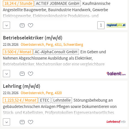
18,24 € / Stunde
ACTIEF JOBMADE GmbH
Kaufmännische
Angestellte Baugewerbe, Bauindustrie Handwerk, Gewerbe
Elektrogewerbe,
Elektronikindustrie
Produktions- und
Schichtarbeit Metallwaren- und Automobilindustrie ; ACTIEF
1
JOBMADE bietet österreichweit langfristige Karrierechancen bei
attraktiven Arbeitgebern! Wir sind quer durch alle Berufsgruppen
Betriebselektriker (m/w/d)
laufend auf der Suche nach...
22.05.2026
Oberösterreich, Perg, 4311, Schwertberg
3.500 € / Monat
AC-AlphaConsult GmbH
Ein Geben und
Nehmen Abgeschlossene Ausbildung als Elektriker,
Betriebselektriker, Mechatroniker oder eine vergleichbare
Fachschule Gute Kenntnisse in der Steuer- und Regeltechnik
sowie
Elektronik
Schichtbereitschaft Deine Aufgaben –
Langweilig wird dir nicht Instandhaltung und Wartung von
Lehrling (m/w/d)
elektrischen Anlagen
22.01.2026
Oberösterreich, Perg, 4320
1.223,52 € / Monat
ETEC
Lehrstelle
Störungsbehebung an
gebäudetechnischen Anlagen Pflegen sowie Dokumentieren von
Stück- und Kabellisten, Prüfprotokollen Eigenverantwortliches
Mitarbeiten in Projekten Das bringst du mit Abgeschlossenen
Pflichtschulabschluss Freude an handwerklicher Tätigkeit im