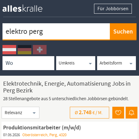
Für Jobbörsen
Keywortsuche
Ortssuche
Umkreissuche
Arbeitsform
Elektrotechnik, Energie, Automatisierung Jobs in
Perg Bezirk
28 Stellenangebote aus 5 unterschiedlichen Jobbörsen gebündelt.
Sortierung
2.748
Ø
€ /
M.
Produktionsmitarbeiter (m/w/d)
07.05.2026
Oberösterreich, Perg, 4320