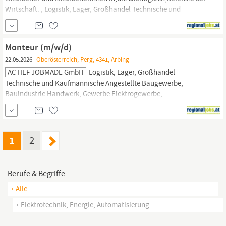
Wirtschaft: ; Logistik, Lager, Großhandel Technische und
Kaufmännische Angestellte Baugewerbe, Bauindustrie
Handwerk, Gewerbe
Elektrogewerbe,
Elektronikindustrie
Produktions- und Schichtarbeit Metallwaren- und
Monteur (m/w/d)
Automobilindustrie ;
22.05.2026
Oberösterreich, Perg, 4341, Arbing
ACTIEF JOBMADE GmbH
Logistik, Lager, Großhandel
Technische und Kaufmännische Angestellte Baugewerbe,
Bauindustrie Handwerk, Gewerbe
Elektrogewerbe,
Elektronikindustrie
Produktions- und Schichtarbeit Metallwaren-
und Automobilindustrie ; ACTIEF JOBMADE bietet österreichweit
langfristige Karrierechancen bei attraktiven Arbeitgebern! Wir
sind quer durch alle...
1
2
Berufe & Begriffe
+ Alle
+ Elektrotechnik, Energie, Automatisierung