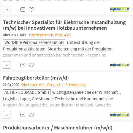
erfolgreiche Unternehmen einein für Instandhaltungsaufgaben.
Der Verantwortungsbereich: Durchführung von vorbeugenden
elektrischen Instandhaltungsaufgaben Behebung von Störungen
Technischer Spezialist für Elektrische Instandhaltung
und eigenständige Analyse von
(m/w) bei innovativem Holzbauunternehmen
älter als 1 Jahr
Oberösterreich, Perg, 4320
Work4life Personalservice GmbH
Unterstützung der
Produktionsaktivitäten: Sie arbeiten eng mit der Produktion
zusammen und unterstützen bei technischen Fragen und
Problemen. Sie bringen mit: Abgeschlossene
elektrotechnische
Ausbildung (z.B. Lehre als Betriebselektriker): Sie haben eine
fundierte Ausbildung im
elektrotechnischen
Bereich. Erfahrung
Fahrzeugübersteller (m/w/d)
im Bereich Antriebs-...
22.04.2026
Oberösterreich, Perg, 4311, Schwertberg
ACTIEF JOBMADE GmbH
wichtigsten;Bereiche der Wirtschaft: ;
Logistik, Lager, Großhandel Technische und Kaufmännische
Angestellte Baugewerbe, Bauindustrie Handwerk, Gewerbe
Elektrogewerbe,
Elektronikindustrie
Produktions- und
Schichtarbeit Metallwaren- und Automobilindustrie ; ACTIEF
JOBMADE bietet österreichweit langfristige Karrierechancen bei
Produktionsarbeiter / Maschinenführer (m/w/d)
attraktiven...