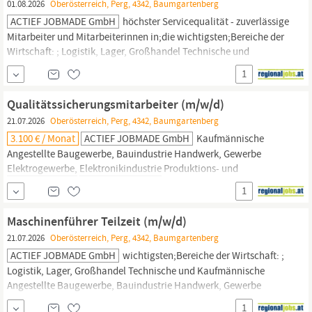
01.08.2026
Oberösterreich, Perg, 4342, Baumgartenberg
ACTIEF JOBMADE GmbH
höchster Servicequalität - zuverlässige
Mitarbeiter und Mitarbeiterinnen in;die wichtigsten;Bereiche der
Wirtschaft: ; Logistik, Lager, Großhandel Technische und
Kaufmännische Angestellte Baugewerbe, Bauindustrie
1
Handwerk, Gewerbe
Elektrogewerbe,
Elektronikindustrie
Produktions- und Schichtarbeit Metallwaren- und
Qualitätssicherungsmitarbeiter (m/w/d)
Automobilindustrie ;
21.07.2026
Oberösterreich, Perg, 4342, Baumgartenberg
3.100 € / Monat
ACTIEF JOBMADE GmbH
Kaufmännische
Angestellte Baugewerbe, Bauindustrie Handwerk, Gewerbe
Elektrogewerbe,
Elektronikindustrie
Produktions- und
Schichtarbeit Metallwaren- und Automobilindustrie ; ACTIEF
1
JOBMADE bietet österreichweit langfristige Karrierechancen bei
attraktiven Arbeitgebern! Wir sind quer durch alle Berufsgruppen
Maschinenführer Teilzeit (m/w/d)
laufend auf der Suche nach...
21.07.2026
Oberösterreich, Perg, 4342, Baumgartenberg
ACTIEF JOBMADE GmbH
wichtigsten;Bereiche der Wirtschaft: ;
Logistik, Lager, Großhandel Technische und Kaufmännische
Angestellte Baugewerbe, Bauindustrie Handwerk, Gewerbe
Elektrogewerbe,
Elektronikindustrie
Produktions- und
1