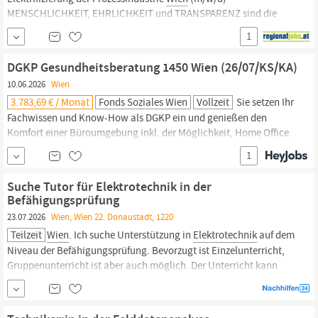
MENSCHLICHKEIT, EHRLICHKEIT und TRANSPARENZ sind die
KiWORK DNA Anforderungen Abgeschlossene technische
1
Ausbildung (HTL, Fachschule, FH, Studium) - Fachrichtung
Elektro-/Automatisierungstechnik
oder Mess- und Regeltechnik
DGKP Gesundheitsberatung 1450 Wien (26/07/KS/KA)
Mindestens 4 Jahre Berufserfahrung, gute
10.06.2026
Wien
3.783,69 € / Monat
Fonds Soziales Wien
Vollzeit
Sie setzen Ihr
Fachwissen und Know-How als DGKP ein und genießen den
Komfort einer Büroumgebung inkl. der Möglichkeit, Home Office
in Anspruch zu nehmen. Als Mitarbeiter:in bei der
1
Gesundheitsberatung 1450
Wien
sind Sie 365 Tage rund um die
Uhr als eine kompetente Ansprechpartner:in für die Wiener
Suche Tutor für Elektrotechnik in der
Bevölkerung erreichbar und arbeiten in einem flexiblen...
Befähigungsprüfung
23.07.2026
Wien, Wien 22. Donaustadt, 1220
Teilzeit
Wien
. Ich suche Unterstützung in
Elektrotechnik
auf dem
Niveau der Befähigungsprüfung. Bevorzugt ist Einzelunterricht,
Gruppenunterricht ist aber auch möglich. Der Unterricht kann
entweder bei mir oder bei Ihnen stattfinden. Mir ist wichtig, dass
Sie Inhalte klar und verständlich erklären und strukturiert
vorgehen.