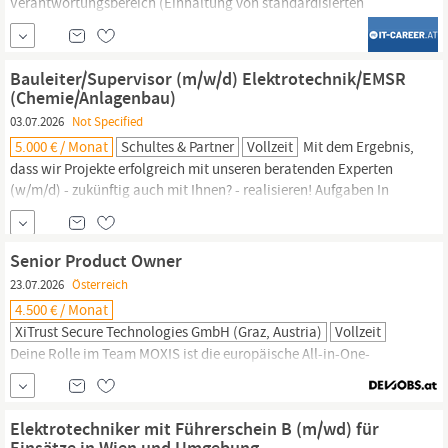
Verantwortungsbereich (Einhaltung von standardisierten
Prozessen und normativer Vorgaben); Weiterentwicklung und
Verbesserung der bestehenden technischen
ProzesseAnforderungenAbgeschlossene technische Ausbildung
Bauleiter/Supervisor (m/w/d) Elektrotechnik/EMSR
(HTL, FH, Universität) im Bereich
Elektrotechnik,
Energietechnik,
(Chemie/Anlagenbau)
Energieversorgung,...
03.07.2026
Not Specified
5.000 € / Monat
Schultes & Partner
Vollzeit
Mit dem Ergebnis,
dass wir Projekte erfolgreich mit unseren beratenden Experten
(w/m/d) - zukünftig auch mit Ihnen? - realisieren! Aufgaben In
dieser Projektposition sind Sie bei S&P beim Kunden zur
Unterstützung des Oberbauleiters als direkte Ansprechperson für
sämtliche
Elektro-
sowie EMSR-Installationen mit den
Senior Product Owner
nachfolgenden Aufgaben im Einsatz:
23.07.2026
Österreich
4.500 € / Monat
XiTrust Secure Technologies GmbH (Graz, Austria)
Vollzeit
Deine Rolle im Team MOXIS ist die europäische All-in-One-
Plattform für
elektronische
Signaturen – powered by XiTrust. Seit
2002 entwickeln wir in Österreich Lösungen, die Unternehmen
und ihren Kund:innen helfen, Entscheidungen schneller, sicherer
Elektrotechniker mit Führerschein B (m/wd) für
und intelligenter zu treffen. Verwurzelt im DACH-Raum und in den
Einsätze in Wien und Umgebung