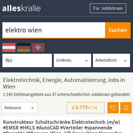
Für Jobbörsen
Keywortsuche
Ortssuche
Umkreissuche
Arbeitsform
Elektrotechnik, Energie, Automatisierung Jobs in
Wien
1.145 Stellenangebote aus 37 unterschiedlichen Jobbörsen gebündelt.
Sortierung
3.773
Ø
€ /
M.
Konstrukteur Schaltschränke Elektrotechnik (m/w)
#EMSR #HKLS #AutoCAD #Verteiler #spannende