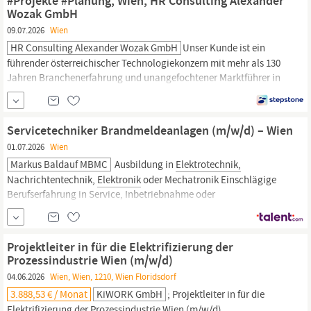
#Projekte #Planung, Wien, HR Consulting Alexander
Wozak GmbH
09.07.2026
Wien
HR Consulting Alexander Wozak GmbH
Unser Kunde ist ein
führender österreichischer Technologiekonzern mit mehr als 130
Jahren Branchenerfahrung und unangefochtener Marktführer in
seinem Segment mit seinem Portfolio. Wir suchen ab sofort für
den Standort in
Wien
einen verantwortungsvollen
Elektrotechniker
mit Schwerpunkt Verteiler- und EMSR-Planung
Servicetechniker Brandmeldeanlagen (m/w/d) – Wien
(m/w). Kennnummer:
01.07.2026
Wien
Markus Baldauf MBMC
Ausbildung in
Elektrotechnik,
Nachrichtentechnik,
Elektronik
oder Mechatronik Einschlägige
Berufserfahrung in Service, Inbetriebnahme oder
Steuerungstechnik Fundierte Kenntnisse in BUS-Systemen und
Anlagenparametrierung Bereitschaft zur Einarbeitung in
verschiedene (auch ältere) Anlagensysteme Reisebereitschaft
Projektleiter in für die Elektrifizierung der
(70% WienMünchen + DE/HU...
Prozessindustrie Wien (m/w/d)
04.06.2026
Wien, Wien, 1210, Wien Floridsdorf
3.888,53 € / Monat
KiWORK GmbH
; Projektleiter in für die
Elektrifizierung der Prozessindustrie
Wien
(m/w/d)