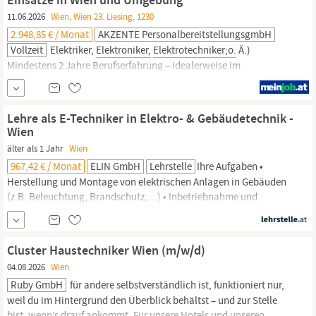
Werten, die Europa an Technologie stellt:...
11.06.2026
Wien, Wien 23. Liesing, 1230
2.948,85 € / Monat
AKZENTE PersonalbereitstellungsgmbH
Vollzeit
Elektriker,
Elektroniker,
Elektrotechniker;o.
Ä.)
Mindestens 2 Jahre Berufserfahrung – idealerweise im
sicherheitstechnischen Bereich Selbstständige und strukturierte
Arbeitsweise Sicherer Umgang mit Schaltplänen (lesen und
idealerweise auch erstellen) Ihr Aufgabengebiet:; Installation,
Lehre als E-Techniker in Elektro- & Gebäudetechnik -
Programmierung und Wartung von Gegensprechanlagen...
Wien
älter als 1 Jahr
Wien
967,42 € / Monat
ELIN GmbH
Lehrstelle
Ihre Aufgaben •
Herstellung und Montage von elektrischen Anlagen in Gebäuden
(z.B. Beleuchtung, Brandschutz,…) • Inbetriebnahme und
Überprüfung dieser Anlagen • Montage elektrischer Anlagen unter
Einsatz von Steuerungs- und Regelungstechnik,
Automatisierungstechnik, Sensorik, EDV und Sicherheitstechnik •
Cluster Haustechniker Wien (m/w/d)
Einsatz von Kenntnissen der
Elektrotechnik,
Elektronik
04.08.2026
Wien
Ruby GmbH
für andere selbstverständlich ist, funktioniert nur,
weil du im Hintergrund den Überblick behältst – und zur Stelle
bist, wenn’s drauf ankommt. Für unsere Hotels und unseren