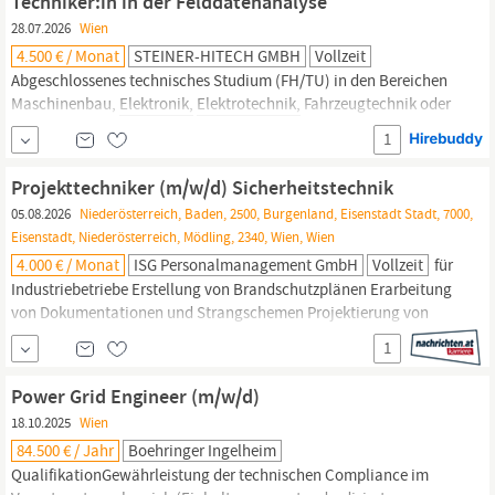
Techniker:in in der Felddatenanalyse
28.07.2026
Wien
4.500 € / Monat
STEINER-HITECH GMBH
Vollzeit
Abgeschlossenes technisches Studium (FH/TU) in den Bereichen
Maschinenbau,
Elektronik,
Elektrotechnik,
Fahrzeugtechnik oder
abgeschlossene HTL-Ausbildung mit erster Berufserfahrung • Sie
1
sind IT-affin und haben idealerweise Grundkenntnisse in einer
Analysesoftware • Sie besitzen eine hohe Affinität zu Themen wie
Projekttechniker (m/w/d) Sicherheitstechnik
Datenerhebung,...
05.08.2026
Niederösterreich, Baden, 2500, Burgenland, Eisenstadt Stadt, 7000,
Eisenstadt, Niederösterreich, Mödling, 2340, Wien, Wien
4.000 € / Monat
ISG Personalmanagement GmbH
Vollzeit
für
Industriebetriebe Erstellung von Brandschutzplänen Erarbeitung
von Dokumentationen und Strangschemen Projektierung von
Managementsystemen (Windows und Linux) Begleitung von
1
Inbetriebnahmen bei Kunden vor Ort Profil Abgeschlossene
Ausbildung (HTL oder Studium) in den Bereichen
Elektrotechnik,
Power Grid Engineer (m/w/d)
Elektronik,
Mechatronik, Informatik o.ä.
18.10.2025
Wien
84.500 € / Jahr
Boehringer Ingelheim
QualifikationGewährleistung der technischen Compliance im