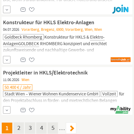
Workspace in
Wien
suchen wir nach einem/einer Technik-
begeisterten Allrounder, mit Lust anzupacken und die kleinen und
großen Alltags-Probleme zu
Konstrukteur für HKLS Elektro-Anlagen
04.07.2026
Vorarlberg, Bregenz, 6900, Vorarlberg, Wien, Wien
Goldbeck Rhomberg
Konstrukteur für HKLS &
Elektro-
AnlagenGOLDBECK
RHOMBERG konzipiert und errichtet
zukunftsweisende und nachhaltige Gewerbe- und
Industrieimmobilien. 275 Teamplayer teilen gemeinsame Ziele
und Werte und beschreiten dabei oftmals individuelle Wege zum
Erfolg. 2001 gegründet, entwickelt sich GOLDBECK RHOMBERG
Projektleiter in HKLS/Elektrotechnik
stets weiter zu einem
11.06.2026
Wien
50.400 € / Jahr
Stadt Wien – Wiener Wohnen Kundenservice GmbH
Vollzeit
für
den Projektabschluss in förder- und mietrechtlichen Belangen
auf. Das bringst du mit Deine abgeschlossene höhere technische
Ausbildung im HKLS- oder
Elektrotechnik-Bereich
(z. B. Meister
innenabschluss oder HTL
Elektro-/Gebäudetechnik)
bildet die
solide Basis, um die Aufgaben schnellstmöglich fachgerech zu
1
2
3
4
5
…
übernehmen. Mindestens