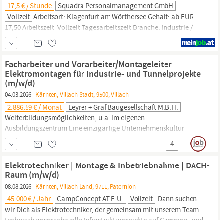
17,5 € / Stunde
Squadra Personalmanagement GmbH
Vollzeit
Arbeitsort: Klagenfurt am Wörthersee Gehalt: ab EUR
17,50 Arbeitszeit: Vollzeit Tagesarbeitszeit Branche: Industrie /
handwerkliches Gewerbe Arbeitsbeginn: ab sofort Für unseren
Partnerbetrieb aus Graz suchen wir laufend
Inbetriebnahmetechniker (m/w/d) mit Schwerpunkt
Facharbeiter und Vorarbeiter/Montageleiter
Elektrotechniker
- für das Bundesland
Kärnten
Deine
Elektromontagen für Industrie- und Tunnelprojekte
(m/w/d)
04.03.2026
Kärnten, Villach Stadt, 9500, Villach
2.886,59 € / Monat
Leyrer + Graf Baugesellschaft M.b.H.
Weiterbildungsmöglichkeiten, u.a. im eigenen
Ausbildungszentrum Eine einzigartige Unternehmenskultur
basierend auf Vertrauen, Wertschätzung und Respekt Das
4
Versprechen, dass wir langfristig denken und handeln -
GARANTIERT Weitere Benefits unter www.leyrer-graf.atbenefits-
Elektrotechniker | Montage & Inbetriebnahme | DACH-
gewerbliches-personal/ Einsatzgebiet:
Kärnten,
Steiermark
Raum (m/w/d)
Eintritt: ab sofort...
08.08.2026
Kärnten, Villach Land, 9711, Paternion
45.000 € / Jahr
CampConcept AT E.U.
Vollzeit
Dann suchen
wir Dich als
Elektrotechniker,
der gemeinsam mit unserem Team
technisch anspruchsvolle Infrastrukturprojekte auf Camping- und