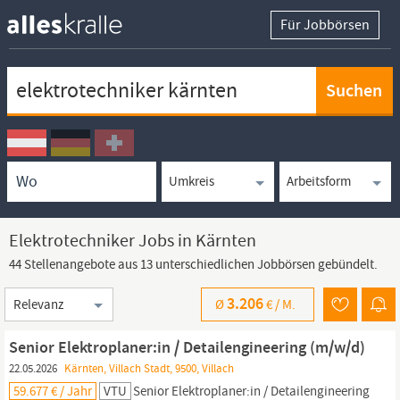
Für Jobbörsen
Keywortsuche
Ortssuche
Umkreissuche
Arbeitsform
Elektrotechniker Jobs in Kärnten
44 Stellenangebote aus 13 unterschiedlichen Jobbörsen gebündelt.
Sortierung
3.206
Ø
€ /
M.
Senior Elektroplaner:in / Detailengineering (m/w/d)
22.05.2026
Kärnten, Villach Stadt, 9500, Villach
59.677 € / Jahr
VTU
Senior Elektroplaner:in / Detailengineering