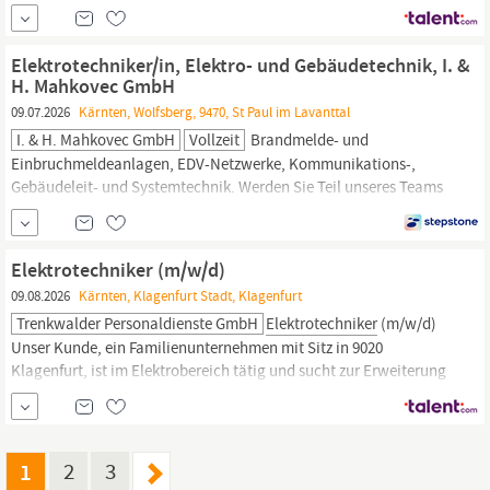
Langkampfen Tirol Umfang Vollzeit Unser VTU Team wächst
weiter! Du bist Techniker:in mit Leib und Seele und bringst dazu
noch die passende Portion Engagement mit –
Elektrotechniker/in, Elektro- und Gebäudetechnik, I. &
H. Mahkovec GmbH
09.07.2026
Kärnten, Wolfsberg, 9470, St Paul im Lavanttal
I. & H. Mahkovec GmbH
Vollzeit
Brandmelde- und
Einbruchmeldeanlagen, EDV-Netzwerke, Kommunikations-,
Gebäudeleit- und Systemtechnik. Werden Sie Teil unseres Teams
als
Elektrotechniker/in,
Elektro- und Gebäudetechnik wahlweise
an einem unserer Standorte in St. Paul, Klagenfurt oder Graz
Gebäudeinstallationen aller Art (Einkaufszentren, Pflegeheime,
Elektrotechniker (m/w/d)
Krankenhäuser, Bürogebäude,...
09.08.2026
Kärnten, Klagenfurt Stadt, Klagenfurt
Trenkwalder Personaldienste GmbH
Elektrotechniker
(m/w/d)
Unser Kunde, ein Familienunternehmen mit Sitz in 9020
Klagenfurt, ist im Elektrobereich tätig und sucht zur Erweiterung
seines Teams einen
Elektrotechniker
(m/w/d) zum sofortigen
Eintritt. Ihre Aufgaben Zuständig für Elektroinstallationen
Elektromontage von Photovoltaiksystemen Durchführen von
Messungen und...
1
2
3