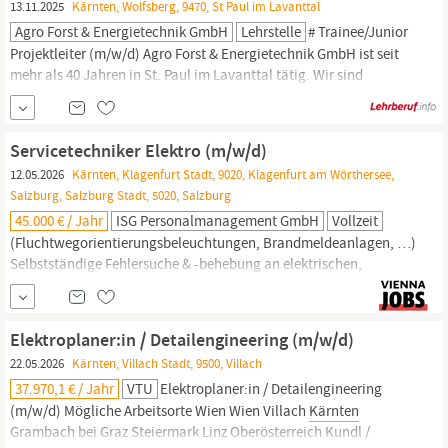
13.11.2025
Kärnten, Wolfsberg, 9470, St Paul im Lavanttal
Agro Forst & Energietechnik GmbH
Lehrstelle
# Trainee/Junior
Projektleiter (m/w/d) Agro Forst & Energietechnik GmbH ist seit
mehr als 40 Jahren in St. Paul im Lavanttal tätig. Wir sind
Spezialisten für Biomasse Heiz- und Heizkraft-Werke und liefern
abhängig vom jeweiligen Einsatzgebiet maßgeschneiderte
Kundenlösungen aus einer Hand. Sämtliche
Servicetechniker Elektro (m/w/d)
Anlagenkomponenten werden im eigenen Haus
12.05.2026
Kärnten, Klagenfurt Stadt, 9020, Klagenfurt am Wörthersee,
verfahrenstechnisch...
Salzburg, Salzburg Stadt, 5020, Salzburg
45.000 € / Jahr
ISG Personalmanagement GmbH
Vollzeit
(Fluchtwegorientierungsbeleuchtungen, Brandmeldeanlagen, …)
Selbstständige Fehlersuche & -behebung an elektrischen,
elektronischen und mechanischen Baugruppen, sowie
Durchführung von Wartungen Das bringst du mit: Abgeschlossene
Berufsausbildung als
Elektrotechniker
oder in ähnlichen Berufen
Elektroplaner:in / Detailengineering (m/w/d)
und Berufserfahrung Freundlicher & wertschätzender...
22.05.2026
Kärnten, Villach Stadt, 9500, Villach
37.970,1 € / Jahr
VTU
Elektroplaner:in / Detailengineering
(m/w/d) Mögliche Arbeitsorte Wien Wien Villach
Kärnten
Grambach bei Graz Steiermark Linz Oberösterreich Kundl /