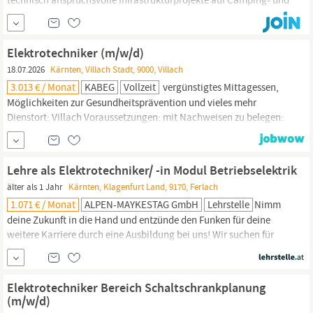
Reisemobilstellplätzen umsetzen möchte. CampConcept plant
und realisiert technische Infrastruktur für Camping- und
Reisemobilstellplätze im gesamten DACH-Raum. Bei unseren
Elektrotechniker (m/w/d)
Projekten entstehen Stromversorgungen,...
18.07.2026
Kärnten, Villach Stadt, 9000, Villach
3.013 € / Monat
KABEG
Vollzeit
vergünstigtes Mittagessen,
Möglichkeiten zur Gesundheitsprävention und vieles mehr
Dienstort: Villach Voraussetzungen: mit Nachweisen zu belegen:
abgeschlossene Lehre als
Elektrotechniker:in
bzw. eine
vergleichbare Ausbildung (z.B. Abschluss HTL, Fachschule)
Staatsbürgerschaftsnachweis (z. B. Foto vom Reisepass)
Lehre als Elektrotechniker/ -in Modul Betriebselektrik
unbeschränkter Zugang zum...
älter als 1 Jahr
Kärnten, Klagenfurt Land, 9170, Ferlach
1.071 € / Monat
ALPEN-MAYKESTAG GmbH
Lehrstelle
Nimm
deine Zukunft in die Hand und entzünde den Funken für deine
weitere Karriere durch eine Ausbildung bei uns! Wir suchen für
unsere Standorte in Ferlach/
Kärnten
und St. Gallen/Steiermark
motivierte und interessierte Lehrlinge Elektrotechnik
‐Betriebselektrik (m/w/d) für den Ausbildungsstart im Herbst 2026
Elektrotechniker Bereich Schaltschrankplanung
BEI UNS LERNST DU:
(m/w/d)