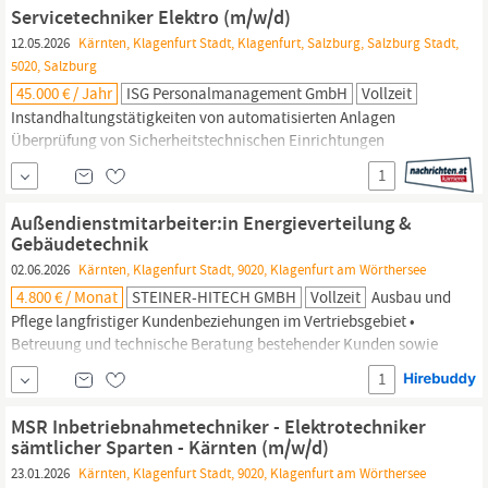
kaufmännische und technische Abwicklung von Projekten im
Servicetechniker Elektro (m/w/d)
InnendienstProjektbesichtigungen und...
12.05.2026
Kärnten, Klagenfurt Stadt, Klagenfurt, Salzburg, Salzburg Stadt,
5020, Salzburg
45.000 € / Jahr
ISG Personalmanagement GmbH
Vollzeit
Instandhaltungstätigkeiten von automatisierten Anlagen
Überprüfung von Sicherheitstechnischen Einrichtungen
(Fluchtwegorientierungsbeleuchtungen, Brandmeldeanlagen,)
1
Selbstständige Fehlersuche -behebung an elektrischen,
elektronischen und mechanischen Baugruppen, sowie
Außendienstmitarbeiter:in Energieverteilung &
Durchführung von Wartungen Das bringst du mit: Abgeschlossene
Gebäudetechnik
Berufsausbildung als
Elektrotechniker
oder in
02.06.2026
Kärnten, Klagenfurt Stadt, 9020, Klagenfurt am Wörthersee
4.800 € / Monat
STEINER-HITECH GMBH
Vollzeit
Ausbau und
Pflege langfristiger Kundenbeziehungen im Vertriebsgebiet •
Betreuung und technische Beratung bestehender Kunden sowie
aktiver Vertrieb von Produkten und Systemlösungen •
1
Neukundenakquise und Gewinnung neuer Projekte im Bereich
Elektrotechnik und Gebäudetechnik • Ansprechpartner für
MSR Inbetriebnahmetechniker - Elektrotechniker
Elektrofachgroßhandel,
Elektrotechniker
und Planungsbüros •
sämtlicher Sparten - Kärnten (m/w/d)
23.01.2026
Kärnten, Klagenfurt Stadt, 9020, Klagenfurt am Wörthersee