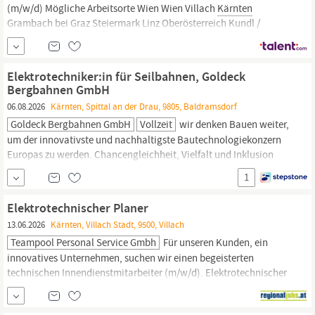
(m/w/d) Mögliche Arbeitsorte Wien Wien Villach
Kärnten
Grambach bei Graz Steiermark Linz Oberösterreich Kundl /
Langkampfen Tirol Umfang Vollzeit Über 30 Jahre Erfahrung im
Anlagenbusiness und Millionen Engineeringstunden haben VTU
zu einem wichtigen Player in der Planung von Industrieanlagen
Elektrotechniker:in für Seilbahnen, Goldeck
gemacht. Unser Team
Bergbahnen GmbH
06.08.2026
Kärnten, Spittal an der Drau, 9805, Baldramsdorf
Goldeck Bergbahnen GmbH
Vollzeit
wir denken Bauen weiter,
um der innovativste und nachhaltigste Bautechnologiekonzern
Europas zu werden. Chancengleichheit, Vielfalt und Inklusion
sind integrale Bestandteile dessen, was uns als Unternehmen
1
ausmacht und wie wir arbeiten. Unser Tochterunternehmen
Goldeck Bergbahnen ist ein Seilbahnunternehmen in
Kärnten.
Wir
Elektrotechnischer Planer
bieten
13.06.2026
Kärnten, Villach Stadt, 9500, Villach
Teampool Personal Service Gmbh
Für unseren Kunden, ein
innovatives Unternehmen, suchen wir einen begeisterten
technischen Innendienstmitarbeiter (m/w/d). Elektrotechnischer
Planer (m/w/d) StandortVillach,
Kärnten
Arbeitszeit 38.5
Stunden/Woche Ihr AufgabenbereichSelbstständige