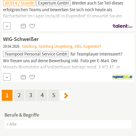
20,83 € / Stunde
Expertum GmbH
Werden auch Sie Teil dieses
erfolgreichen Teams und bewerben Sie sich noch heute als
Facharbeiter im Lager (m/w/d) in
Eugendorf.
Es erwartet Sie ein
sicherer Arbeitsplatz sowie ein abwechslungsreiches
Aufgabengebiet. DIES SIND IHRE AUFGABEN ALS FACHARBEITER
IM LAGER (m/w/d): Sie sind zuständig für die Warenannahme Sie
WIG-Schweißer
kommissionieren die Ware mittels...
29.04.2026
Salzburg, Salzburg Umgebung, 5301, Eugendorf
Teampool Personal Service Gmbh
für Teamplayer Interessiert?
Wir freuen uns auf deine Bewerbung inkl. Foto per E-Mail. Der
Monats-Bruttolohn auf Vollzeitbasis beträgt mind. 3.472,47. Je
nach Ausbildung und Erfahrung wird eine Überzahlung geboten.
Kontakt teampool personal service gmbhMichelle
BarthSalzburger Straße 165301
Eugendorf+43
50 530-
5300job.
eugendorf@teampool.com
www.teampool.com
1
2
3
4
5
Berufe & Begriffe
+ Alle