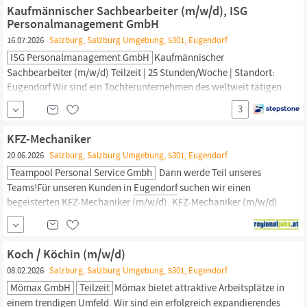
diesem Abend Zeit und Interesse? Liebe Grüße +++...
Kaufmännischer Sachbearbeiter (m/w/d), ISG
Personalmanagement GmbH
16.07.2026
Salzburg, Salzburg Umgebung, 5301, Eugendorf
ISG Personalmanagement GmbH
Kaufmännischer
Sachbearbeiter (m/w/d) Teilzeit | 25 Stunden/Woche | Standort:
Eugendorf
Wir sind ein Tochterunternehmen des weltweit tätigen
Konzerns Tetra Laval. DeLaval ist in mehr als 115 Ländern
3
vertreten und liefert weltweit rund die Hälfte aller
Melkausrüstungen. Innovative Techniklösungen und die
KFZ-Mechaniker
konsequente Ausrichtung auf die
20.06.2026
Salzburg, Salzburg Umgebung, 5301, Eugendorf
Teampool Personal Service Gmbh
Dann werde Teil unseres
Teams!Für unseren Kunden in
Eugendorf
suchen wir einen
begeisterten KFZ-Mechaniker (m/w/d). KFZ-Mechaniker (m/w/d)
StandortEugendorf, Salzburg Arbeitszeit 40.0 Stunden/Woche
Dich begeistertDurchführung von Wartungs- und
Reparaturarbeiten an verschiedenen FahrzeugtypenFehlersuche
Koch / Köchin (m/w/d)
und Fehlerbehebung mithilfe moderner...
08.02.2026
Salzburg, Salzburg Umgebung, 5301, Eugendorf
Mömax GmbH
Teilzeit
Mömax bietet attraktive Arbeitsplätze in
einem trendigen Umfeld. Wir sind ein erfolgreich expandierendes