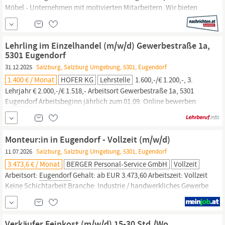
Möbel - Unternehmen mit motivierten Mitarbeitern. Wir bieten
allen unseren Mitarbeiter/ innen auf sie abgestimmte
Ausbildungs­pro­gramme, gute Aufstiegsmöglichkeiten und sichere
Arbeitsplätze. All dies zeichnet uns als TOP Arbeitgeber aus.
Lehrling im Einzelhandel (m/w/d) Gewerbestraße 1a,
Benefits: Interessante...
5301 Eugendorf
31.12.2025
Salzburg, Salzburg Umgebung, 5301, Eugendorf
1.400 € / Monat
HOFER KG
Lehrstelle
1.600,-/€ 1.200,-, 3.
Lehrjahr € 2.000,-/€ 1.518,- Arbeitsort ​Gewerbestraße 1a, 5301
Eugendorf​​
Arbeitsbeginn jährlich zum 01.09.​ Online bewerben
Jetzt online bewerben und folgende Unterlagen hochladen:
Lebenslauf Zeugnis letzte abgeschlossene Schulstufe bzw.
Semesterzeugnis
Monteur:in in Eugendorf - Vollzeit (m/w/d)
11.07.2026
Salzburg, Salzburg Umgebung, 5301, Eugendorf
3.473,6 € / Monat
BERGER Personal-Service GmbH
Vollzeit
Arbeitsort:
Eugendorf
Gehalt: ab EUR 3.473,60 Arbeitszeit: Vollzeit
Keine Schichtarbeit Branche: Industrie / handwerkliches Gewerbe
Arbeitsbeginn: ab sofort Für unseren Kunden in
Eugendorf,
ein
Familienunternehmen mit einer über 130-jährigen Tradition in der
Entwicklung und Herstellung von technisch und qualitativ
Verkäufer Feinkost (m/w/d) 15-30 Std./Wo