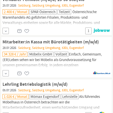
25.07.2026
Salzburg, Salzburg Umgebung, 5301, Eugendorf
2.400 € / Monat
SPAR Österreich
Teilzeit
Österreichische
Warenhandels-AG geführten Filialen, Produktions- und
Verwaltungs-einheiten sowie für alle Märkte, Produktions- und
Verwaltungseinheiten der INTERSPAR Gesellschaft m.b.H. und der
1
Maximarkt Handels-Gesellschaft m.b.H. Dienstort:
Eugendorf
·
Beginn: ab sofort
Mitarbeiter:in Kassa mit Bürotätigkeiten (m/w/d)
28.07.2026
Salzburg, Salzburg Umgebung, 5301, Eugendorf
34.328 € / Jahr
Möbelix GmbH
Vollzeit
Einfach, Gemeinsam,
(ER)Leben sehen wir bei Möbelix als Grundvoraussetzung für
unseren gemeinsamen Erfolg. In jedem einzelnen
Aufgabenbereich leben wir Möbelix - sei es in Vollzeit, Teilzeit, als
Aushilfe oder auch als Quereinsteiger! Voll-/Teilzeit Dienstort:
Eugendorf
Hey, Möglichmacher:in! Du suchst eine neue
Lehrling Betriebslogistik (m/w/d)
Herausforderung und
05.07.2026
Salzburg, Salzburg Umgebung, 5301, Eugendorf
1.026 € / Monat
Mömax Eugendorf
Lehrstelle
Als führendes
Möbelhaus in Österreich betrachten wir die
Mitarbeiterzufriedenheit, einen wertschätzenden Umgang und
erstklassige betriebliche Aus- und Weiterbildungen als essenzielle