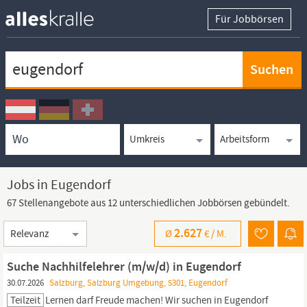
Für Jobbörsen
Keywortsuche
Ortssuche
Umkreissuche
Arbeitsform
Jobs in Eugendorf
67 Stellenangebote aus 12 unterschiedlichen Jobbörsen gebündelt.
Sortierung
2.627
Ø
€ /
M.
Suche Nachhilfelehrer (m/w/d) in Eugendorf
30.07.2026
Salzburg, Salzburg Umgebung, 5301, Eugendorf
Teilzeit
Lernen darf Freude machen! Wir suchen in
Eugendorf