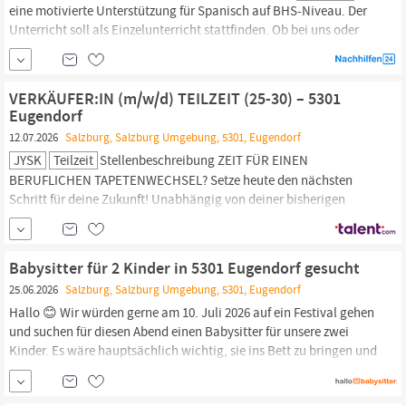
eine motivierte Unterstützung für Spanisch auf BHS-Niveau. Der
Unterricht soll als Einzelunterricht stattfinden. Ob bei uns oder
bei Ihnen ist für uns beides gut möglich. Uns ist wichtig, dass Sie
mit Begeisterung unterrichten und den Stoff verständlich
erklären.
VERKÄUFER:IN (m/w/d) TEILZEIT (25-30) – 5301
Eugendorf
12.07.2026
Salzburg, Salzburg Umgebung, 5301, Eugendorf
JYSK
Teilzeit
Stellenbeschreibung ZEIT FÜR EINEN
BERUFLICHEN TAPETENWECHSEL? Setze heute den nächsten
Schritt für deine Zukunft! Unabhängig von deiner bisherigen
Berufserfahrung und Qualifikation bieten wir dir die Möglichkeit
aktiv deinen Beitrag im #TeamJYSK zu leisten! Was zählt sind
deine Motivation und dein Engagement! WAS WIR DIR BIETEN
Babysitter für 2 Kinder in 5301 Eugendorf gesucht
einen sicheren Arbeitsplatz in deiner...
25.06.2026
Salzburg, Salzburg Umgebung, 5301, Eugendorf
Hallo 😊 Wir würden gerne am 10. Juli 2026 auf ein Festival gehen
und suchen für diesen Abend einen Babysitter für unsere zwei
Kinder. Es wäre hauptsächlich wichtig, sie ins Bett zu bringen und
anschließend aufzupassen, während sie schlafen. Wir wären
voraussichtlich bis ca. 03:00 Uhr nachts unterwegs. Hättest du an