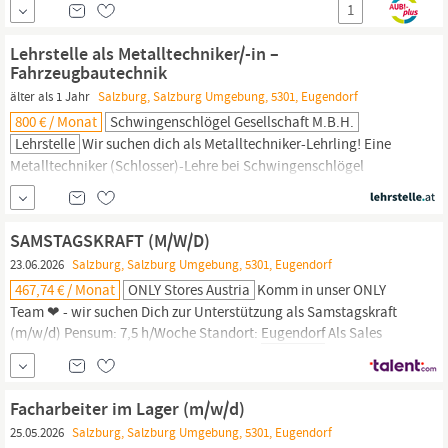
1
Voraussetzungen für unseren gemeinsamen Erfolg. Mit einem
stetigen Wachstum von bereits über 20 Filialen sind wir stets auf
Lehrstelle als Metalltechniker/-in –
der Suche nach den unterschiedlichsten Charakteren, die unser...
Fahrzeugbautechnik
älter als 1 Jahr
Salzburg, Salzburg Umgebung, 5301, Eugendorf
800 € / Monat
Schwingenschlögel Gesellschaft M.b.H.
Lehrstelle
Wir suchen dich als Metalltechniker-Lehrling! Eine
Metalltechniker (Schlosser)-Lehre bei Schwingenschlögel
bedeutet: eine; solide, handwerkliche Ausbildung ;in einem
innovativen Industriebetrieb die Möglichkeit,; technisch
anspruchsvolle Fahrzeuge ;zu fertigen und; neue Technologien
SAMSTAGSKRAFT (M/W/D)
;kennenzulernen die Anwendung; modernster
23.06.2026
Salzburg, Salzburg Umgebung, 5301, Eugendorf
Produktionsverfahren ein; hohes Know-how in...
467,74 € / Monat
ONLY Stores Austria
Komm in unser ONLY
Team ❤ - wir suchen Dich zur Unterstützung als Samstagskraft
(m/w/d) Pensum: 7,5 h/Woche Standort:
Eugendorf
Als Sales
Assistant besteht Deine vorrangige Aufgabe darin, unserer
Kundschaft den besten Service zu bieten und dafür zu sorgen,
dass der Store stets präsentabel ist. Wichtig dabei ist, dass Du
Facharbeiter im Lager (m/w/d)
aufgeschlossen und zuvorkommend...
25.05.2026
Salzburg, Salzburg Umgebung, 5301, Eugendorf