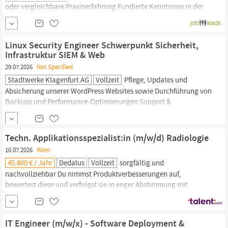
oder vergleichbare Praxiserfahrung Fundierte Kenntnisse in der
Administration von Linux-Servern (Schwerpunkt Red Hat)
Erfahrung mit Web-Stacks wie Apache, Nginx, MySQL oder
MariaDB Erste praktische Erfahrungen mit SIEM-Lösungen
Linux Security Engineer Schwerpunkt Sicherheit,
(Splunk oder Elastic
Infrastruktur SIEM & Web
29.07.2026
Not Specified
Stadtwerke Klagenfurt AG
Vollzeit
Pflege, Updates und
Absicherung unserer WordPress Websites sowie Durchführung von
Backups und Performance-Optimierungen Support &
Dokumentation: Unterstützung im 2nd- und 3rd-Level-Support
sowie Erstellung und Pflege technischer Dokumentationen Profil
Abgeschlossene IT-Ausbildung (z. B.
Fachinformatiker/in
Techn. Applikationsspezialist:in (m/w/d) Radiologie
Systemintegration), Studium der Informatik...
16.07.2026
Wien
45.800 € / Jahr
Dedalus
Vollzeit
sorgfältig und
nachvollziehbar Du nimmst Produktverbesserungen auf,
bewertest diese und verfolgst sie in enger Abstimmung mit
Produktmanagement und Entwicklung Im HealthCare-IT-Umfeld
stimmst Du Dich regelmäßig mit Fremdsystem-Herstellern und
externen Partnern ab Dein Profil: Studium eines technischen oder
IT Engineer (m/w/x) - Software Deployment &
naturwissenschaftlichen Studiengangs oder eine Ausbildung