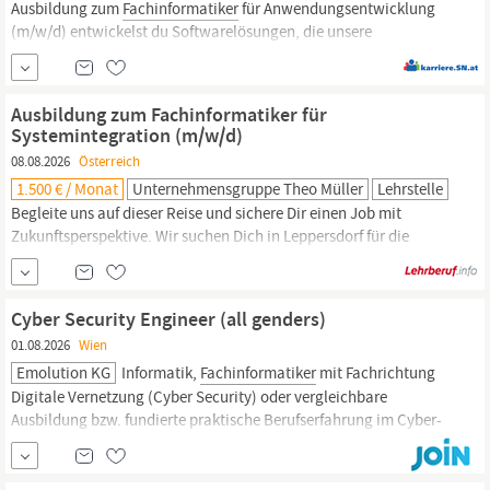
Ausbildung zum
Fachinformatiker
für Anwendungsentwicklung
(m/w/d) entwickelst du Softwarelösungen, die unsere
Unternehmensprozesse einfacher, schneller und effizienter
machen. Zu deinen Aufgaben gehören: Analyse und Optimierung
bestehender Geschäftsprozesse Entwicklung und
Ausbildung zum Fachinformatiker für
Programmierung individueller
Systemintegration (m/w/d)
08.08.2026
Österreich
1.500 € / Monat
Unternehmensgruppe Theo Müller
Lehrstelle
Begleite uns auf dieser Reise und sichere Dir einen Job mit
Zukunftsperspektive. Wir suchen Dich in Leppersdorf für die
Ausbildung zum
Fachinformatiker
für Systemintegration (m/w/d).
Deine Rolle Als
Fachinformatiker
für Systemintegration (m/w/d)
lernst Du bei uns das Konzipieren und Realisieren komplexer
Cyber Security Engineer (all genders)
Systeme der Informations- und...
01.08.2026
Wien
Emolution KG
Informatik,
Fachinformatiker
mit Fachrichtung
Digitale Vernetzung (Cyber Security) oder vergleichbare
Ausbildung bzw. fundierte praktische Berufserfahrung im Cyber-
Security-Umfeld Deutschkenntnisse C1 Niveau, B2 als
Minimalerfordernis Englischkenntnisse B2 Benefits Familiäres,
positives Betriebsklima mit flacher Hierarchie Je nach Erfahrung