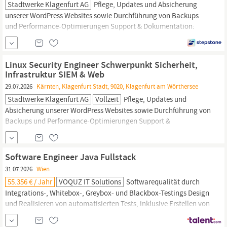
Stadtwerke Klagenfurt AG
Pflege, Updates und Absicherung
unserer WordPress Websites sowie Durchführung von Backups
und Performance-Optimierungen Support & Dokumentation:
Unterstützung im 2nd- und 3rd-Level-Support sowie Erstellung
und Pflege technischer Dokumentationen Abgeschlossene IT-
Ausbildung (z. B.
Fachinformatiker/in
Systemintegration),
Linux Security Engineer Schwerpunkt Sicherheit,
Studium der Informatik oder...
Infrastruktur SIEM & Web
29.07.2026
Kärnten, Klagenfurt Stadt, 9020, Klagenfurt am Wörthersee
Stadtwerke Klagenfurt AG
Vollzeit
Pflege, Updates und
Absicherung unserer WordPress Websites sowie Durchführung von
Backups und Performance-Optimierungen Support &
Dokumentation: Unterstützung im 2nd- und 3rd-Level-Support
sowie Erstellung und Pflege technischer Dokumentationen Profil
Abgeschlossene IT-Ausbildung (z. B.
Fachinformatiker/in
Software Engineer Java Fullstack
Systemintegration), Studium der Informatik...
31.07.2026
Wien
55.356 € / Jahr
VOQUZ IT Solutions
Softwarequalität durch
Integrations-, Whitebox-, Greybox- und Blackbox-Testings Design
und Realisieren von automatisierten Tests, inklusive Erstellen von
Dokumentationen (SW & Test) Erstellen von technischen
Dokumentationen für die Entwicklungs- und Testaufgaben