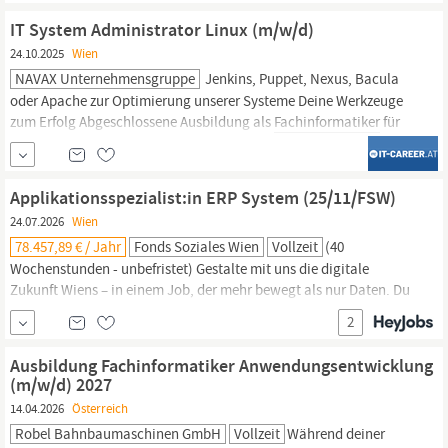
Fähigkeiten: Abgeschlossene
Fachinformatiker-Ausbildung,
IT System Administrator Linux (m/w/d)
Studium der Informatik oder...
24.10.2025
Wien
NAVAX Unternehmensgruppe
Jenkins, Puppet, Nexus, Bacula
oder Apache zur Optimierung unserer Systeme Deine Werkzeuge
zum Erfolg Abgeschlossene Ausbildung als
Fachinformatiker
für
Anwendungsentwicklung oder Systemintegration, IT-Studium
oder vergleichbare Qualifikation Mehrere Jahre Berufserfahrung
als Linux-Administrator, idealerweise mit Red Hat Enterprise-
Applikationsspezialist:in ERP System (25/11/FSW)
Produkten
24.07.2026
Wien
78.457,89 € / Jahr
Fonds Soziales Wien
Vollzeit
(40
Wochenstunden - unbefristet) Gestalte mit uns die digitale
Zukunft Wiens – in einem Job, der mehr bewegt als nur Daten. Du
willst mit deiner Expertise im ERP-Bereich nicht nur Systeme
2
verbessern, sondern echten Mehrwert schaffen? Dann bist du bei
uns genau richtig. Als Applikationsspezialist:in ERP-System beim
Ausbildung Fachinformatiker Anwendungsentwicklung
Fonds Soziales Wien wirst du Teil eines engagierten...
(m/w/d) 2027
14.04.2026
Österreich
Robel Bahnbaumaschinen GmbH
Vollzeit
Während deiner