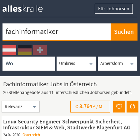
Für Jobbörsen
Keywortsuche
Ortssuche
Umkreissuche
Arbeitsform
Fachinformatiker Jobs in Österreich
20 Stellenangebote aus 11 unterschiedlichen Jobbörsen gebündelt.
Sortierung
3.764
Ø
€ /
M.
Linux Security Engineer Schwerpunkt Sicherheit,
Infrastruktur SIEM & Web, Stadtwerke Klagenfurt AG
24.07.2026
Österreich