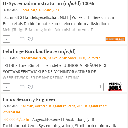
IT-Systemadministrator:in (m/w/d) 100%
und...
03.07.2026
Vorarlberg, Bludenz, 6700
Schmidt S Handelsgesellschaft MbH
Vollzeit
IT-Bereich, zum
Beispiel als
Fachinformatiker
oder einem Informatikstudium
Mehrjährige Erfahrung in der Administration von IT-
Infrastrukturen Fundierte Kenntnisse in Netzwerk, Virtualisierung,
Storage sowie Windows- und Linux-Servern Erfahrung mit
Monitoring- und Ticket-Systemen Eine selbstständige,
Lehrlinge Bürokaufleute (m/w/d)
strukturierte und
18.10.2025
Niederösterreich, Sankt Pölten Stadt, 3100, St Pölten
REINEX Türen GmbH
Lehrstelle
JUNIOR-VERKÄUFER DE
SOFTWAREENTWICKLER DE
FACHINFORMATIKER
DE
WEBENTWICKLER DE MARKETINGLEITUNG
MARKETINGMITARBEITERIN DE FINANZBUCHHALTER DE LEITER
1
PERSONAL UND BUCHHALTUNG LOHNBUCHHALTER DE
PERSONALREFERENT VERTRIEBSMITARBEITER FACHHANDEL DE
Linux Security Engineer
VERTRIEBSMITARBEITER INNENDIENST DE BÜROHELFER DE
27.07.2026
Kärnten, Kärnten, Klagenfurt Stadt, 9020, Klagenfurt am
TEAMLEITER VERTRIEB OBJEKTTÜREN VERTRIEBSMITARBEITER
Wörthersee
OBJEKT...
60.000 € / Jahr
Abgeschlossene IT-Ausbildung (z. B.
Fachinformatiker/in
Systemintegration), Studium der Informatik