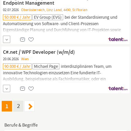
Endpoint Management
zum/zur
Fachinformatiker:in
mit
02.07.2026
Oberösterreich, Linz Land, 4490, St Florian
50.000 € / Jahr
EV Group (EVG)
bei der Standardisierung und
Automatisierung von Software- und Client-Prozessen
Eigenständige Planung und Durchführung von IT-Projekten sowie
Unterstützung bei Changes und technischen Innovationen Was
du mitbringst: eine abgeschlossene Ausbildung im Bereich IT
(Informatik HTL,
Fachinformatiker
für Systemintegration oder
C#.net / WPF Developer (w/m/d)
vergleichbare Qualifikation) mit
20.06.2026
Wien
90.000 € / Jahr
Michael Page
interdisziplinären Team, um
innovative Technologien einzusetzen Eine fundierte IT-
Ausbildung, beispielsweise als
Fachinformatiker,
oder ein
abgeschlossenes Studium der Informatik, Software Engineering
oder einer vergleichbaren Fachrichtung Mindestens drei Jahre
praktische Erfahrung in der Entwicklung mit C# sowie sehr gute
Kenntnisse in WPF Erfahrung...
1
2
Berufe & Begriffe