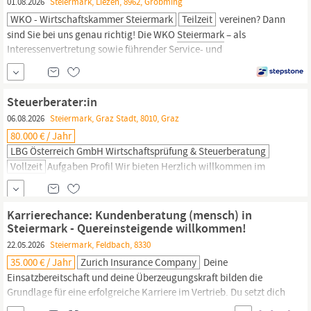
01.08.2026
Steiermark, Liezen, 8962, Gröbming
WKO - Wirtschaftskammer Steiermark
Teilzeit
vereinen? Dann
sind Sie bei uns genau richtig! Die WKO
Steiermark
– als
Interessenvertretung sowie führender Service- und
Bildungspartner der steirischen Wirtschaft – sucht Verstärkung für
das
steiermarkweite
Team der Betriebswirtschaftsberater:innen.
Beratung von Gründer:innen und Unternehmen in
Steuerberater:in
betriebswirtschaftlichen...
06.08.2026
Steiermark, Graz Stadt, 8010, Graz
80.000 € / Jahr
LBG Österreich GmbH Wirtschaftsprüfung & Steuerberatung
Vollzeit
Aufgaben Profil Wir bieten Herzlich willkommen im
Team bei LBG Österreich. Wir arbeiten seit mehr als 80 Jahren mit
großem Engagement und Erfolg am Puls der österreichischen
Wirtschaft. Tagtäglich sind wir gefordert, wenn s um
Karrierechance: Kundenberatung (mensch) in
wirtschaftlich und steuerlich durchdachte Lösungen im
Steiermark - Quereinsteigende willkommen!
Unternehmensalltag geht, bei der Kalkulation und Planung, bei
22.05.2026
Steiermark, Feldbach, 8330
Investitionen und der
Finanzierung,
bei Kauf und Verkauf,...
35.000 € / Jahr
Zurich Insurance Company
Deine
Einsatzbereitschaft und deine Überzeugungskraft bilden die
Grundlage für eine erfolgreiche Karriere im Vertrieb. Du setzt dich
mit Leidenschaft für deine Ziele ein und überzeugst durch dein