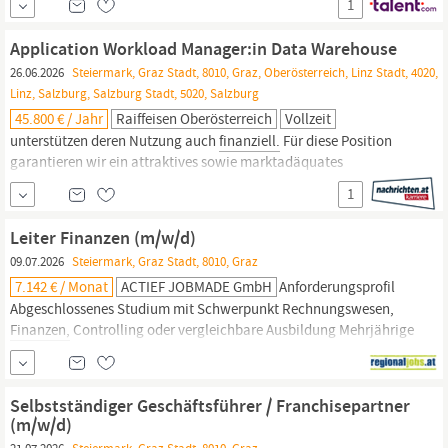
1
selbstbewusstes Auftreten. Du bringst Interesse an
Finanzthemen
und Verständnis für wirtschaftliche Zusammenhänge mit.
Application Workload Manager:in Data Warehouse
26.06.2026
Steiermark, Graz Stadt, 8010, Graz, Oberösterreich, Linz Stadt, 4020,
Linz, Salzburg, Salzburg Stadt, 5020, Salzburg
45.800 € / Jahr
Raiffeisen Oberösterreich
Vollzeit
unterstützen deren Nutzung auch
finanziell.
Für diese Position
garantieren wir ein attraktives sowie marktadäquates
Vergütungspaket, welches sich an deiner Qualifikation und
1
Berufserfahrung orientiert. Das Mindestjahresgehalt für diese
Position beträgt auf Vollzeitbasis EUR 45.800 brutto (inkl.
Leiter Finanzen (m/w/d)
Sonderzahlungen). Weitere Informationen findest du in...
09.07.2026
Steiermark, Graz Stadt, 8010, Graz
7.142 € / Monat
ACTIEF JOBMADE GmbH
Anforderungsprofil
Abgeschlossenes Studium mit Schwerpunkt Rechnungswesen,
Finanzen,
Controlling oder vergleichbare Ausbildung Mehrjährige
Berufserfahrung im Konzernrechnungswesen, in der
Wirtschaftsprüfung, Steuerberatung oder Bilanzierung Erfahrung
in einer leitenden Funktion von Vorteil Abgelegte
Selbstständiger Geschäftsführer / Franchisepartner
Steuerberaterprüfung ist ein Plus, jedoch keine...
(m/w/d)