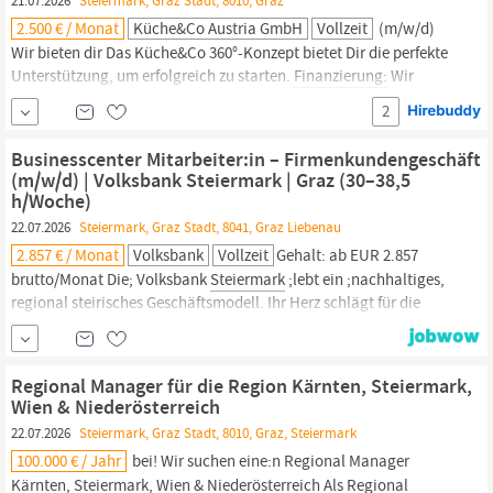
21.07.2026
Steiermark, Graz Stadt, 8010, Graz
2.500 € / Monat
Küche&Co Austria GmbH
Vollzeit
(m/w/d)
Wir bieten dir Das Küche&Co 360°-Konzept bietet Dir die perfekte
Unterstützung, um erfolgreich zu starten.
Finanzierung:
Wir
unterstützen Dich bei der Zusammenstellung der Bankunterlagen
2
und der Erstellung eines Businessplans, damit Du Deinen
Finanzierungsrahmen
sicher kennst, und bereiten Dich gezielt auf
Businesscenter Mitarbeiter:in – Firmenkundengeschäft
das Bankgespräch...
(m/w/d) | Volksbank Steiermark | Graz (30–38,5
h/Woche)
22.07.2026
Steiermark, Graz Stadt, 8041, Graz Liebenau
2.857 € / Monat
Volksbank
Vollzeit
Gehalt: ab EUR 2.857
brutto/Monat Die; Volksbank
Steiermark
;lebt ein ;nachhaltiges,
regional steirisches Geschäftsmodell. Ihr Herz schlägt für die
Steiermark.
Spareinlagen aus der Region werden in Form von
Wohnbaukrediten und Unternehmensfinanzierungen wieder der
Region zugeführt. Damit sorgt die Bank für eine regionale „
Regional Manager für die Region Kärnten, Steiermark,
finanzielle
Kreislaufwirtschaft
Wien & Niederösterreich
22.07.2026
Steiermark, Graz Stadt, 8010, Graz, Steiermark
100.000 € / Jahr
bei! Wir suchen eine:n Regional Manager
Kärnten,
Steiermark,
Wien & Niederösterreich Als Regional