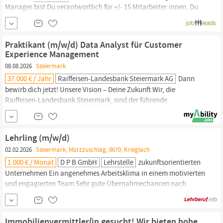
Manager bist Du verantwortlich für +/- 15 Mitarbeiter:innen. Du
bist das Bindeglied zwischen der Zentrale in den Niederlanden
und Deiner eigenen Region. Wir wünschen uns viel Eigeninitiative
und proaktives Handeln mit positiven und konstruktiven...
Praktikant (m/w/d) Data Analyst für Customer
Experience Management
08.08.2026
Steiermark
37.000 € / Jahr
Raiffeisen-Landesbank Steiermark AG
Dann
bewirb dich jetzt! Unsere Vision – Deine Zukunft Wir, die
Raiffeisen-Landesbank
Steiermark,
sind der führende
Finanzdienstleister
im Süden Österreichs. Doch Bank ist weit
mehr als Zahlen. Wenn du Teil eines lässigen Teams bei einem
zuverlässigen, regional verwurzelten Arbeitgeber werden
Lehrling (m/w/d)
möchtest, komm zu uns! Als zertifizierter...
02.02.2026
Steiermark, Mürzzuschlag, 8670, Krieglach
1.000 € / Monat
D P B GmbH
Lehrstelle
zukunftsorientierten
Unternehmen Ein angenehmes Arbeitsklima in einem motivierten
und engagierten Team Sehr gute Übernahmechancen nach
erfolgreichem Abschluss der Ausbildung Spannende Firmenevents
zur Stärkung des Teamgeists Gemeinsame Ausflüge und
Aktivitäten für Abwechslung im Arbeitsalltag Zuzahlung zum
Immobilienvermittler/in gesucht! Wir bieten hohe