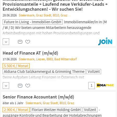
Führerschein: Wir unterstützen dich
finanziell
auf dem Weg zum
Provisionsanteile + Laufend neue Verkäufer-Leads +
Entwicklungschancen! - Wir suchen Sie!
28.06.2026
Steiermark, Graz Stadt, 8010, Graz
Future In Living - Immobilien GmbH
Immobilienmakler/in in (M
/ W / D) Wir bieten unseren Mitarbeitern herausragende
Arbeitsbedingungen mit hohen Provisionsbeteiligungen und
vielseitigen Entwicklungschancen! Zusätzlich bekommen Sie
laufend neue Verkäufer-Leads zur Akquise! Position:
Immobilienmakler/in in (M / W / D). Regionen: Österreich: Wien,
Head of Finance AT (m/w/d)
Niederösterreich,
Steiermark,
17.06.2026
Steiermark, Liezen, 8983, Bad Mitterndorf
5.500 € / Monat
Aldiana Club Salzkammergut & Grimming Therme
Vollzeit
Deine Aufgaben Leitung
Finanzen
in Österreich mit
Verantwortung für die Verwaltung von 6 Gesellschaften inklusive
1
2 Zentralgesellschaften Verantwortlich für die regelmäßige
Erstellung von
Finanzberichten
(zB. Monats-, Quartals- und
Senior Finance Accountant (m/w/d)
Jahresabschlüsse) Sicherstellung der Transparenz und
älter als 1 Jahr
Steiermark, Graz Stadt, 8010, Graz
Nachvollziehbarkeit der
Finanzdaten
Analyse von Umsatz-,...
2.900 € / Monat
Florian Weitzer Holding GmbH
Vollzeit
-
ausgänge Kontrolle und Bearbeitung der Hotelabrechnungen