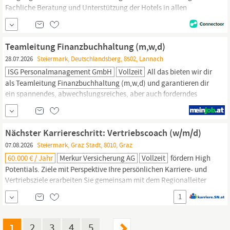
Fachliche Beratung und Unterstützung der Hotels in allen
buchhalterischen Fragen Dein Profil: Abgeschlossene
kaufmännische Ausbildung (z. B. HAK, HLW, kaufmännische
Lehre), idealerweise mit Schwerpunkt
Finanz-
und
Teamleitung Finanzbuchhaltung (m,w,d)
Rechnungswesen Mehrjährige Berufserfahrung in der
28.07.2026
Steiermark, Deutschlandsberg, 8502, Lannach
Buchhaltung, im Controlling oder im
Finanzbereich
Sehr gute
ISG Personalmanagement GmbH
Vollzeit
All das bieten wir dir
als Teamleitung
Finanzbuchhaltung
(m,w,d) und garantieren dir
ein spannendes, abwechslungsreiches, aber auch forderndes
Umfeld. Deine Aufgaben: Disziplinäre und fachliche Führung von
4 Mitarbeitern in der
Finanzbuchhaltung
Sicherstellung der
Einhaltung der Compliance-Richtlinien sowie eine
Nächster Karriereschritt: Vertriebscoach (w/m/d)
ordnungsgemäße...
07.08.2026
Steiermark, Graz Stadt, 8010, Graz
60.000 € / Jahr
Merkur Versicherung AG
Vollzeit
fördern High
Potentials. Ziele mit Perspektive Ihre persönlichen Karriere- und
Vertriebsziele erarbeiten Sie gemeinsam mit dem Regionalleiter
und dem Vertriebsdirektor – klar, partnerschaftlich und auf
1
Augenhöhe. Anforderungen Abgeschlossene Ausbildung (z. B.
Lehre, kaufmännische Schule etc.) Mehrjährige Erfahrung im
Versicherungs- oder
Finanzvertrieb
Starkes Markt- und
1
2
3
4
5
…