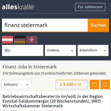
Für Jobbörsen
Keywortsuche
Ortssuche
Umkreissuche
Arbeitsform
Finanz Jobs in Steiermark
379 Stellenangebote aus 23 unterschiedlichen Jobbörsen gebündelt.
Sortierung
3.630
Ø
€ /
M.
Betriebswirtschaftsberater:in (m/w/d) in der Region
Ennstal-Salzkammergut (20 Wochenstunden), WKO -
Wirtschaftskammer Steiermark