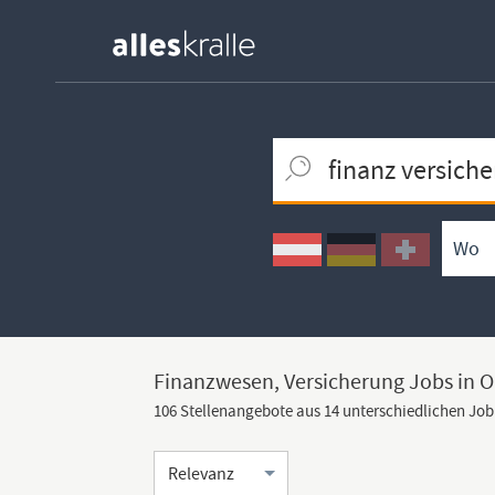
Keywortsuche
Ortssuche
Umkreissuche
Arbeitsform
Finanzwesen, Versicherung Jobs in O
106 Stellenangebote aus 14 unterschiedlichen Jo
Sortierung