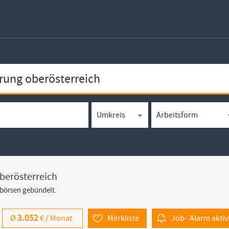
berösterreich
bbörsen gebündelt.
3.052
Ø
€ /
Monat
Merkliste
Job-
Alarm
aktiv