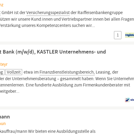
nz
t
GmbH ist der
Versicherungsspezialist
der Raiffeisenbankengruppe
ützen wir unsere Kund:innen und Vertriebspartner:innen bei allen Frage
erstärkung unseres Kompetenzcenters suchen wir...
1
ft Bank (m/w/d), KASTLER Unternehmens- und
Steyr
ng
Vollzeit
etwa im
Finanzdienstleistungsbereich,
Leasing, der
der der Unternehmensberatung – gesammelt haben: Wenn Sie Unternehm
kennenlernen. Eine fundierte Ausbildung zum Firmenkundenberater mit
eitgeber...
mann
raun
skauffrau/mann
Wir bieten eine Ausbildungsstelle als