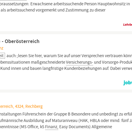
Voraussetzungen: Erwachsene arbeitssuchende Person Hauptwohnsitz in
 als arbeitssuchend vorgemerkt und Zustimmung zu dieser
 - Oberösterreich
nz
eit
auch:;lesen Sie hier, warum Sie auf unser Versprechen vertrauen kön
 Lebenssituationen maßgeschneiderte
Versicherungs-
und Vorsorge-Produk
eue Kund innen und bauen langfristige Kundenbeziehungen auf. Dabei ver
terreich, 4324, Rechberg
nstaltungen Führerschein der Gruppe B Besondere und unbedingt zu erfü
fmännische Ausbildung auf Maturaniveau (HAK, HBLA oder mind. fünf J
enntnisse (MS Office, k5
Finanz,
Easy Documents) Allgemeine