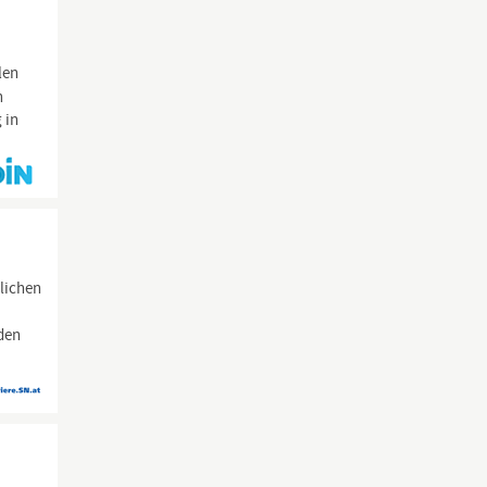
len
n
 in
lichen
den