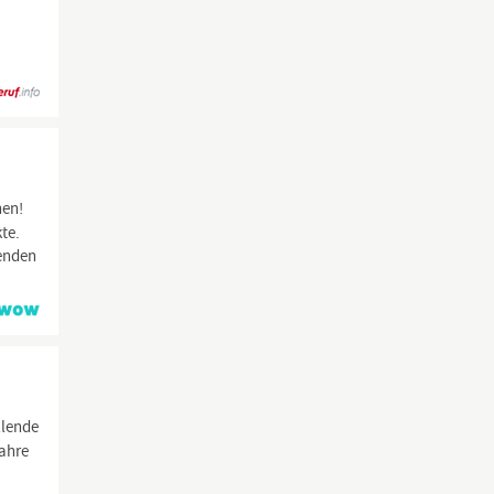
nen!
te.
wenden
llende
ahre