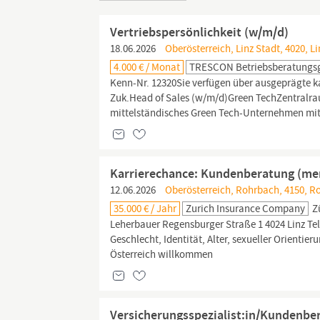
Vertriebspersönlichkeit (w/m/d)
18.06.2026
Oberösterreich, Linz Stadt, 4020, Li
4.000 € / Monat
TRESCON Betriebsberatungsg
Kenn-Nr. 12320Sie verfügen über ausgeprägte
Zuk.Head of Sales (w/m/d)Green TechZentralrau
mittelständisches Green Tech-Unternehmen mit 
Karrierechance: Kundenberatung (men
12.06.2026
Oberösterreich, Rohrbach, 4150, R
35.000 € / Jahr
Zurich Insurance Company
Z
Leherbauer Regensburger Straße 1 4024 Linz Tel
Geschlecht, Identität, Alter, sexueller Orienti
Österreich willkommen
Versicherungsspezialist:in/Kundenber