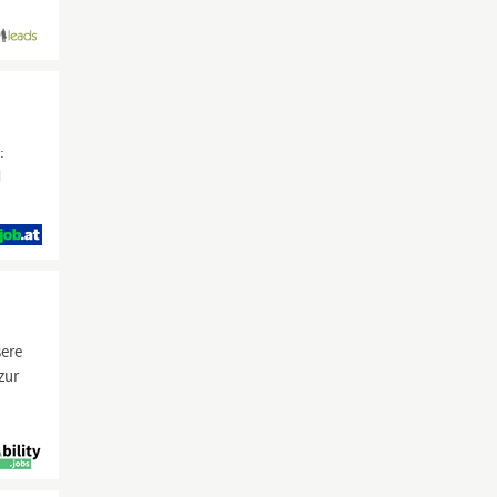
:
d
sere
zur