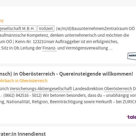
nz
esellschaft M.b.H.
Vollzeit
(w/m/d)BauunternehmenZentralraum OÖ 
 kaufmännische Kompetenz, denken unternehmerisch und möchten die
m OÖ | Kenn-Nr. 12321Unser Auftraggeber ist ein erfolgreiches,
Sitz in Ob.Leitung der
Finanz-
und Vermögensverwaltung ...
sch) in Oberösterreich - Quereinsteigende willkommen!
ohrbach in Oberösterreich
ürich
Versicherungs-Aktiengesellschaft
Landesdirektion
Oberösterreich
D
.: (0662) 842516 - 5012) Wir betonen besonders, dass du – unabhängig vo
erung, Nationalität, Religion, Beeinträchtigung sowie Herkunft – bei ZURI
ater:in Innendienst