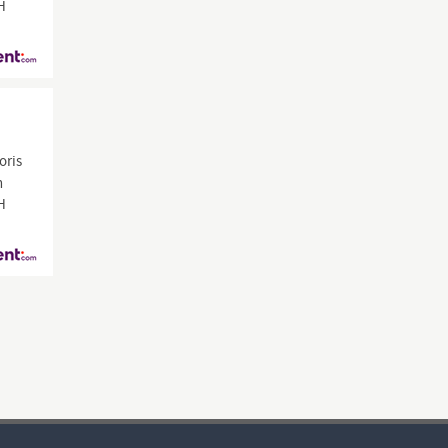
CH
oris
n
CH