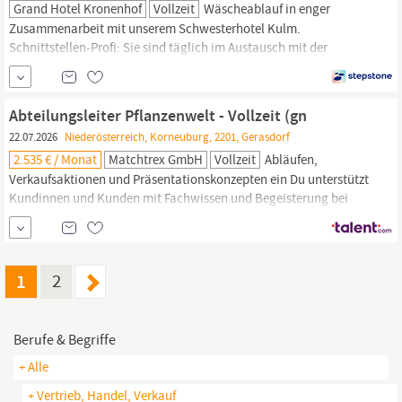
Grand Hotel Kronenhof
Vollzeit
Wäscheablauf in enger
Zusammenarbeit mit unserem Schwesterhotel Kulm.
Schnittstellen-Profi: Sie sind täglich im Austausch mit der
Geschäftsleitung, der Technik, der
Floristik
und der Rezeption, um
einen reibungslosen Ablauf im Housekeeping zu garantieren. Ihr
Fundament: Abgeschlossene Berufsausbildung in der Hotellerie
Abteilungsleiter Pflanzenwelt - Vollzeit (gn
(HOFA)
22.07.2026
Niederösterreich, Korneuburg, 2201, Gerasdorf
2.535 € / Monat
Matchtrex GmbH
Vollzeit
Abläufen,
Verkaufsaktionen und Präsentationskonzepten ein Du unterstützt
Kundinnen und Kunden mit Fachwissen und Begeisterung bei
ihren Kaufentscheidungen Du arbeitest aktiv auf der
Verkaufsfläche mit und gehst als Vorbild voran Diese
Anforderungen haben wir an Dich: Idealerweise eine Ausbildung
im Bereich Gartenbau,
Floristik,
Pflanzenhandel oder eine...
1
2
Berufe & Begriffe
+ Alle
+ Vertrieb, Handel, Verkauf