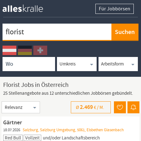
Für Jobbörsen
Keywortsuche
Ortssuche
Umkreissuche
Arbeitsform
Florist Jobs in Österreich
25 Stellenangebote aus 12 unterschiedlichen Jobbörsen gebündelt.
Sortierung
2.469
Ø
€ /
M.
Gärtner
18.07.2026
Salzburg, Salzburg Umgebung, 5061, Elsbethen Glasenbach
Red Bull
Vollzeit
und/oder Landschaftsbereich