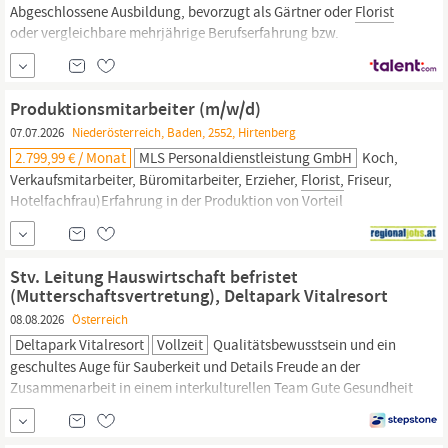
Abgeschlossene Ausbildung, bevorzugt als Gärtner oder
Florist
oder vergleichbare mehrjährige Berufserfahrung bzw.
Quereinsteiger mit entsprechender Bereitschaft sich
weiterzuentwickeln Führerschein B, idealerweise Klasse BE
Fließende Deutschkenntnisse und gute Englischkenntnisse Spaß
Produktionsmitarbeiter (m/w/d)
an der Arbeit im Freien Gute...
07.07.2026
Niederösterreich, Baden, 2552, Hirtenberg
2.799,99 € / Monat
MLS Personaldienstleistung GmbH
Koch,
Verkaufsmitarbeiter, Büromitarbeiter, Erzieher,
Florist,
Friseur,
Hotelfachfrau)Erfahrung in der Produktion von Vorteil
(Produktionsmitarbeiter, Produktionshelfer, Staplerfahrer,
Kommissionierer, Lagerarbeiter,
Maschinenbediener)Einwandfreies
Stv. Leitung Hauswirtschaft befristet
LeumundszeugnisKommunikationssichere Deutschkenntnisse
(Mutterschaftsvertretung), Deltapark Vitalresort
(zur Dokumentation der Arbeitsprozesse)Keine...
08.08.2026
Österreich
Deltapark Vitalresort
Vollzeit
Qualitätsbewusstsein und ein
geschultes Auge für Sauberkeit und Details Freude an der
Zusammenarbeit in einem interkulturellen Team Gute Gesundheit
und körperliche Belastbarkeit Affinität zu Gesundheit, Fitness und
Sport In House Vorteile – Hotel, Gastronomie, Spa & Vitalität und