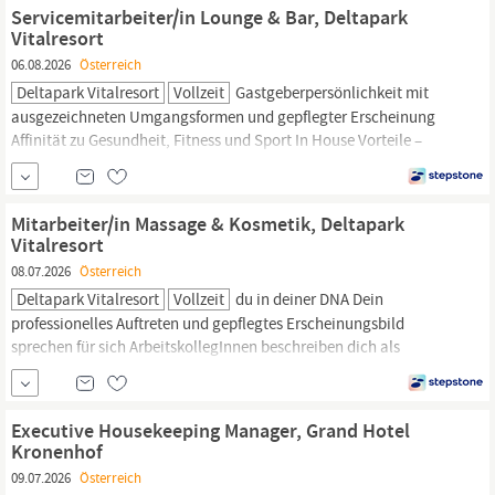
Du führst gerne, motivierst und willst...
Servicemitarbeiter/in Lounge & Bar, Deltapark
Vitalresort
06.08.2026
Österreich
Deltapark Vitalresort
Vollzeit
Gastgeberpersönlichkeit mit
ausgezeichneten Umgangsformen und gepflegter Erscheinung
Affinität zu Gesundheit, Fitness und Sport In House Vorteile –
Hotel, Gastronomie, Spa & Vitalität und
Floristik
Friends & Family
Rate – Vergünstigte Übernachtungen für Freunde und Familie
Vermittlungsprämie bis CHF 1000 Wertschätzende Du-Kultur Aus-
Mitarbeiter/in Massage & Kosmetik, Deltapark
und
Vitalresort
08.07.2026
Österreich
Deltapark Vitalresort
Vollzeit
du in deiner DNA Dein
professionelles Auftreten und gepflegtes Erscheinungsbild
sprechen für sich ArbeitskollegInnen beschreiben dich als
Teamplayer und hilfsbereite, freundliche Person In House Vorteile
– Hotel, Gastronomie, Spa & Vitalität und
Floristik
Friends &
Family Rate – Vergünstigte Übernachtungen für Freunde und
Executive Housekeeping Manager, Grand Hotel
Familie
Kronenhof
09.07.2026
Österreich