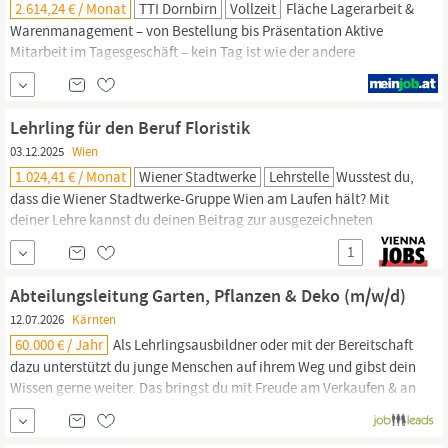
2.614,24 € / Monat
TTI Dornbirn
Vollzeit
Fläche Lagerarbeit &
Warenmanagement – von Bestellung bis Präsentation Aktive
Mitarbeit im Tagesgeschäft – kein Tag ist wie der andere
Unterstützung der Leitung – mit Perspektive zur
Weiterentwicklung Was dich besonders macht Ausbildung als
Gärtner:in,
Florist:in
oder einschlägige Berufserfahrung im
Lehrling für den Beruf Floristik
Gartencenter oder Gartenmarkt Freude an der...
03.12.2025
Wien
1.024,41 € / Monat
Wiener Stadtwerke
Lehrstelle
Wusstest du,
dass die Wiener Stadtwerke-Gruppe Wien am Laufen hält? Mit
deiner Lehre kannst du deinen Beitrag zur ausgezeichneten
Lebensqualität Wiens leisten und setzt deine Talente ein, um
1
unsere Stadt klimafit für die Zukunft zu machen. Lehre läuft!
Möchtest du. ein Profi im Binden von Gestecken, Kränzen und
Abteilungsleitung Garten, Pflanzen & Deko (m/w/d)
Blumendekorationen werden? deiner Kreativität freien Lauf...
12.07.2026
Kärnten
60.000 € / Jahr
Als Lehrlingsausbildner oder mit der Bereitschaft
dazu unterstützt du junge Menschen auf ihrem Weg und gibst dein
Wissen gerne weiter. Das bringst du mit Freude am Verkaufen & an
Beratung mit Servicegedanken. Erfahrung im Handel oder in
einem grünen Fachbereich - z. B. Gärtnerei/
Floristik
(von Vorteil).