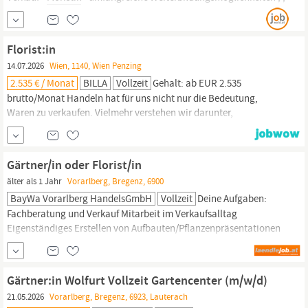
Anforderungsprofil • abgeschlossene Berufsausbildung im Bereich
Gärtner oder
Floristik
• Führerschein Klasse B ; ; Informationen zur
Entlohnung •
Florist:in
14.07.2026
Wien, 1140, Wien Penzing
2.535 € / Monat
BILLA
Vollzeit
Gehalt: ab EUR 2.535
brutto/Monat Handeln hat für uns nicht nur die Bedeutung,
Waren zu verkaufen. Vielmehr verstehen wir darunter,
anzupacken und durch unser gemeinsames Handeln unsere
Kund:innen zu begeistern. Wenn Sie die Sicherheit eines Konzerns
genießen und dennoch über den Tellerrand schauen möchten,
Gärtner/in oder Florist/in
sind Sie bei uns genau richtig. Wir bieten vielfältige...
älter als 1 Jahr
Vorarlberg, Bregenz, 6900
BayWa Vorarlberg HandelsGmbH
Vollzeit
Deine Aufgaben:
Fachberatung und Verkauf Mitarbeit im Verkaufsalltag
Eigenständiges Erstellen von Aufbauten/Pflanzenpräsentationen
Warenbestellung und -einkauf Unterstützung der
Gartencenterleitung in fachlichen und personellen
Angelegenheiten Dein Profil: Abgeschlossene Ausbildung als
Gärtner:in Wolfurt Vollzeit Gartencenter (m/w/d)
Gärtnerin bzw. einschlägige Berufserfahrung Erste
21.05.2026
Vorarlberg, Bregenz, 6923, Lauterach
Führungserfahrung bzw. Bereitschaft...