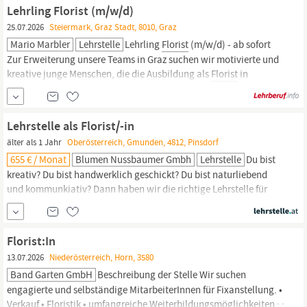
Floristik
Friends & Family Rate – Vergünstigte Übernachtungen
Lehrling Florist (m/w/d)
für...
25.07.2026
Steiermark, Graz Stadt, 8010, Graz
Mario Marbler
Lehrstelle
Lehrling
Florist
(m/w/d) - ab sofort
Zur Erweiterung unsere Teams in Graz suchen wir motivierte und
kreative junge Menschen, die die Ausbildung als
Florist
in
antreten möchten. Was euch erwartet: Eine Ausbildung bei einem
der besten steirischen
Floristikbetriebe
Ein kreatives und
abwechslungsreiches Arbeitsumfeld Ein...
Lehrstelle als Florist/-in
älter als 1 Jahr
Oberösterreich, Gmunden, 4812, Pinsdorf
655 € / Monat
Blumen Nussbaumer Gmbh
Lehrstelle
Du bist
kreativ? Du bist handwerklich geschickt? Du bist naturliebend
und kommunkiativ? Dann haben wir die richtige Lehrstelle für
dich. Wir suchen einen Kopf voll Blumen für den schönsten Beruf
unter dem Himmel. Starte deinen Karriereweg mit einer Lehre als
Florist/-in;
bei Blumen Nussbaumer in Pinsdorf. Deine Aufgaben:
Florist:In
Blumen und Pflanzen
13.07.2026
Niederösterreich, Horn, 3580
Band Garten GmbH
Beschreibung der Stelle Wir suchen
engagierte und selbständige MitarbeiterInnen für Fixanstellung. •
Verkauf •
Floristik
• umfangreiche Weiterbildungsmöglichkeiten ; ;