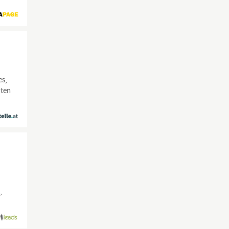
es,
iten
,