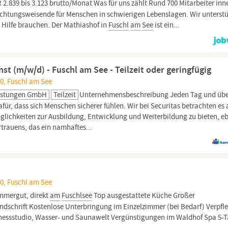
 2.839 bis 3.123 brutto/Monat Was für uns zählt Rund 700 Mitarbeiter inn
Richtungsweisende für Menschen in schwierigen Lebenslagen. Wir unterstü
e Hilfe brauchen. Der Mathiashof in
Fuschl
am
See
ist ein...
st (m/w/d) - Fuschl am See - Teilzeit oder geringfügig
0, Fuschl am See
leistungen GmbH
Teilzeit
Unternehmensbeschreibung Jeden Tag und übe
für, dass sich Menschen sicherer fühlen. Wir bei Securitas betrachten es 
glichkeiten zur Ausbildung, Entwicklung und Weiterbildung zu bieten, e
rtrauens, das ein namhaftes...
0, Fuschl am See
mmergut, direkt
am
Fuschlsee
Top ausgestattete Küche Großer
andschrift Kostenlose Unterbringung im Einzelzimmer (bei Bedarf) Verpf
Fitnessstudio, Wasser- und Saunawelt Vergünstigungen im Waldhof Spa 5-