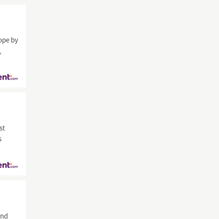
rope by
,
st
s
und