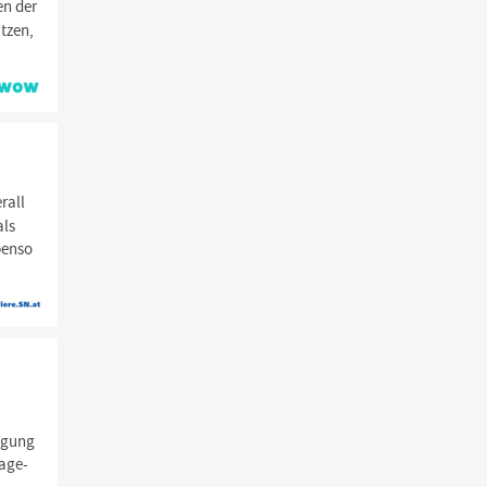
en der
tzen,
rall
als
benso
legung
Tage-