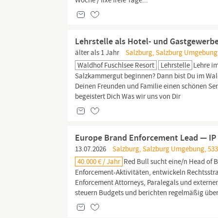
Woche / fixe freie Tage...
Lehrstelle als Hotel- und Gastgewerbe
älter als 1 Jahr
Salzburg, Salzburg Umgebung,
Waldhof Fuschlsee Resort
Lehrstelle
Lehre im
Salzkammergut beginnen? Dann bist Du im Wa
Deinen Freunden und Familie einen schönen Serv
begeistert Dich Was wir uns von Dir
Europe Brand Enforcement Lead — IP 
13.07.2026
Salzburg, Salzburg Umgebung, 5330
40.000 € / Jahr
Red Bull sucht eine/n Head of 
Enforcement-Aktivitäten, entwickeln Rechtsst
Enforcement Attorneys, Paralegals und externe
steuern Budgets und berichten regelmäßig über.