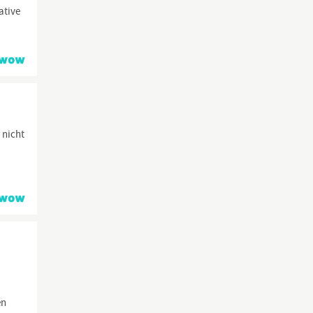
ative
 nicht
en