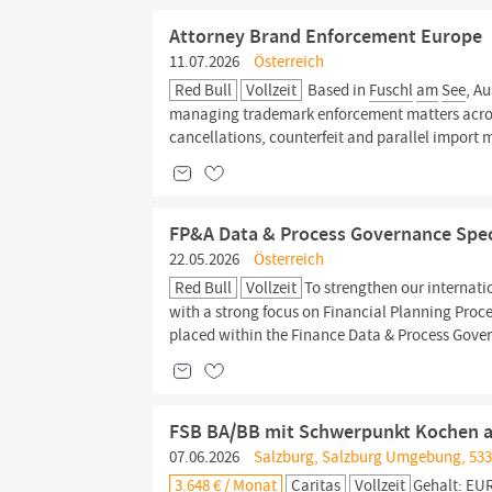
Attorney Brand Enforcement Europe
11.07.2026
Österreich
Red Bull
Vollzeit
Based in
Fuschl
am
See
, A
managing trademark enforcement matters across 
cancellations, counterfeit and parallel import 
FP&A Data & Process Governance Spec
22.05.2026
Österreich
Red Bull
Vollzeit
To strengthen our internati
with a strong focus on Financial Planning Proce
placed within the Finance Data & Process Gover
FSB BA/BB mit Schwerpunkt Kochen a
07.06.2026
Salzburg, Salzburg Umgebung, 533
3.648 € / Monat
Caritas
Vollzeit
Gehalt: EUR