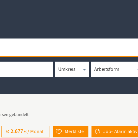
örsen gebündelt.
2.677
Ø
€ /
Monat
Merkliste
Job-
Alarm
aktiv