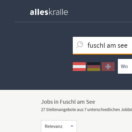
Keywortsuche
Ortssuche
Umkreissuche
Arbeitsform
Jobs in Fuschl am See
27 Stellenangebote aus 7 unterschiedlichen Jobb
Sortierung