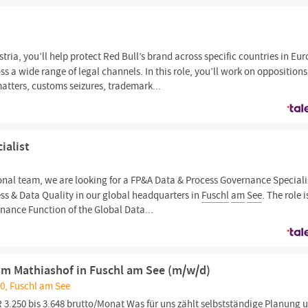
ustria, you’ll help protect Red Bull’s brand across specific countries in Eu
a wide range of legal channels. In this role, you’ll work on oppositions
matters, customs seizures, trademark...
ialist
onal team, we are looking for a FP&A Data & Process Governance Speciali
ss & Data Quality in our global headquarters in
Fuschl
am
See
. The role i
nance Function of the Global Data...
m Mathiashof in Fuschl am See (m/w/d)
0, Fuschl am See
 3.250 bis 3.648 brutto/Monat Was für uns zählt selbstständige Planung 