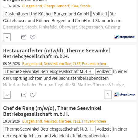
11.07.2026
Burgenland, Oberpullendorf, 7344, Stoob
Gästehäuser Und Küchen Burgenland GmbH
Vollzeit
Die
Gästehäuser und Küchen
Burgenland
GmbH mit Standorten in
Eisenstadt, Stoob, Pinkafeld, Oberwart, Stegersbach, Güssing
und Podersdorf betreibt mehrere Küchen sowie
Schüler:innenheime bzw. Gästehäuser und ein Restaurant im
Auftrag des Landes
Burgenland.
Anstellungsart: Teilzeit Sie helfen
Restaurantleiter (m/w/d), Therme Seewinkel
bei der Vor- und Zubereitung von Speisen Sie
Betriebsgesellschaft m.b.H.
05.08.2026
Burgenland, Neusiedl am See, 7132, Frauenkirchen
Therme Seewinkel Betriebsgesellschaft M.b.H.
Vollzeit
In einer
der ursprünglichsten und vielleicht atemberaubendsten
Naturlandschafen Europas liegt die St. Martins Therme & Lodge,
ein Thermenresort der Vamed Vitality World. Unsere exklusive
1
Lodge (4 Superior) im nördlichen
Burgenland,
am Rande des
Nationalparks Neusiedler See – Seewinkel ist Ausgangspunkt für
Chef de Rang (m/w/d), Therme Seewinkel
Entdecker und Abenteurer und zugleich eine...
Betriebsgesellschaft m.b.H.
18.07.2026
Burgenland, Neusiedl am See, 7132, Frauenkirchen
Therme Seewinkel Betriebsgesellschaft M.b.H.
Vollzeit
In einer
der ursprünglichsten und vielleicht atemberaubendsten