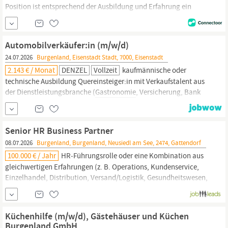
Position ist entsprechend der Ausbildung und Erfahrung ein
Bruttoentgelt laut Kollektivvertrag Hotellerie und
Gastronomie
vorgesehen. Je nach Qualifikation und Berufserfahrung besteht
die Bereitschaft zur Überzahlung. Für diese Position ist
Automobilverkäufer:in (m/w/d)
entsprechend der Ausbildung und
24.07.2026
Burgenland, Eisenstadt Stadt, 7000, Eisenstadt
2.143 € / Monat
DENZEL
Vollzeit
kaufmännische oder
technische Ausbildung Quereinsteiger:in mit Verkaufstalent aus
der Dienstleistungsbranche (
Gastronomie
, Versicherung, Bank
etc.) willkommen Berufserfahrung in der Automobilbranche von
Vorteil Kommunikationsstarke & zielorientierte Persönlichkeit mit
sicherem Auftreten Unternehmerisches Denken und Handeln
Senior HR Business Partner
Hohe Kunden- und...
08.07.2026
Burgenland, Burgenland, Neusiedl am See, 2474, Gattendorf
100.000 € / Jahr
HR‑Führungsrolle oder eine Kombination aus
gleichwertigen Erfahrungen (z. B. Operations, Kundenservice,
Einzelhandel, Distribution, Versand/Logistik, Gesundheitswesen,
Gastronomie/Hotellerie
oder Produktion) Erfahrung im Einsatz
von Daten und fundiertem Urteilsvermögen zur Unterstützung
von Geschäftsentscheidungen Erfahrung in der
Küchenhilfe (m/w/d), Gästehäuser und Küchen
Burgenland GmbH