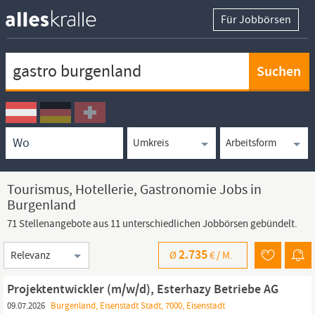
Für Jobbörsen
Keywortsuche
Ortssuche
Umkreissuche
Arbeitsform
Tourismus, Hotellerie, Gastronomie Jobs in
Burgenland
71 Stellenangebote aus 11 unterschiedlichen Jobbörsen gebündelt.
Sortierung
2.735
Ø
€ /
M.
Projektentwickler (m/w/d), Esterhazy Betriebe AG
09.07.2026
Burgenland, Eisenstadt Stadt, 7000, Eisenstadt