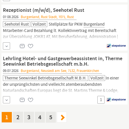
Lodge (4-Sterne Superior) im nördlichen
Burgenland,
am Rande
des Nationalparks Neusiedler See - Seewinkel, ist Ausgangspunkt
Rezeptionist (m/w/d), Seehotel Rust
07.08.2026
Burgenland, Rust Stadt, 7071, Rust
Seehotel Rust
Vollzeit
Stellplätze für PKW
Burgenland
Mitarbeiter-Card Bezahlung lt. Kollektivvertrag mit Bereitschaft
zur Überzahlung JOKR1 AT, Mit Berufserfahrung, Administration |
Empfang, Hotel,
Gastronomie
& Catering, Feste Anstellung,
Vollzeit
Lehrling Hotel- und Gastgewerbeassistent in, Therme
Seewinkel Betriebsgesellschaft m.b.H.
09.07.2026
Burgenland, Neusiedl am See, 7132, Frauenkirchen
Therme Seewinkel Betriebsgesellschaft M.b.H.
Vollzeit
In einer
der ursprünglichsten und vielleicht atemberaubendsten
Naturlandschaften Europas liegt die St. Martins Therme & Lodge,
ein Thermenresort der Vamed Vitality World. Unsere exklusive
1
Lodge (4-Sterne Superior) im nördlichen
Burgenland,
am Rande
des Nationalparks Neusiedler See - Seewinkel, ist Ausgangspunkt
1
2
3
4
5