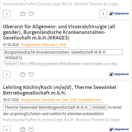
Naturlandschafen Europas liegt die St. Martins Therme & Lodge,
ein Thermenresort der Vamed Vitality World. Unsere exklusive
1
Lodge (4 Superior) im nördlichen
Burgenland,
am Rande des
Nationalparks Neusiedler See – Seewinkel ist Ausgangspunkt für
Oberarzt für Allgemein- und Viszeralchirurgie (all
Entdecker und Abenteurer und zugleich eine...
gender), Burgenländische Krankenanstalten-
Gesellschaft m.b.H.(KRAGES)
07.08.2026
Burgenland, Oberwart, 7400
Burgenländische Krankenanstalten- Gesellschaft M.b.H.
(KRAGES)
Teilzeit
Mit 2.900 engagierten Mitarbeiter innen bilden wir das
Fundament des größten Arbeitgebers im Gesundheitswesen im
Burgenland.
Flexibilität, Herzlichkeit und Engagement prägen
unsere vier Kliniken und die Direktion. Wir suchen
Lehrling Köchin/Koch (m/w/d), Therme Seewinkel
Persönlichkeiten, die sich mit Kompetenz und Freude unserem
Betriebsgesellschaft m.b.H.
sinnstiftenden Auftrag der Gesundheitsversorgung anschließen.
09.07.2026
Burgenland, Neusiedl am See, 7132, Frauenkirchen
Therme Seewinkel Betriebsgesellschaft M.b.H.
Vollzeit
In einer
der ursprünglichsten und vielleicht atemberaubendsten
Naturlandschaften Europas liegt die St. Martins Therme & Lodge,
ein Thermenresort der Vamed Vitality World. Unsere exklusive