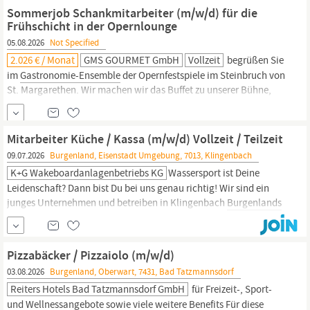
KOENIGSEGG-Spirituosen, AUSTRIAN EAGLE-Weine sowie
Sommerjob Schankmitarbeiter (m/w/d) für die
GERMAN EAGLE-Weine) in der gehobenen, weinaffinen
Frühschicht in der Opernlounge
Gastronomie
05.08.2026
Not Specified
2.026 € / Monat
GMS GOURMET GmbH
Vollzeit
begrüßen Sie
im
Gastronomie-Ensemble
der Opernfestspiele im Steinbruch von
St. Margarethen. Wir machen wir das Buffet zu unserer Bühne,
gemeinsam sorgen wir für einen genussvollen Abend für alle, die
die Magie der Oper in einer einzigartigen Location genießen. Auf
geht s zu einer Saison voller Musik, gutem Essen und der
Mitarbeiter Küche / Kassa (m/w/d) Vollzeit / Teilzeit
unvergleichbaren
09.07.2026
Burgenland, Eisenstadt Umgebung, 7013, Klingenbach
K+G Wakeboardanlagenbetriebs KG
Wassersport ist Deine
Leidenschaft? Dann bist Du bei uns genau richtig! Wir sind ein
junges Unternehmen und betreiben in Klingenbach
Burgenlands
erste und einzige Wakeboardanlage. Aufgaben Gästebetreuung
und Beratung Zubereitung unserer Speisen in bester Qualität
Präsentation und Ausgabe von Produkten Kassatätigkeit
Pizzabäcker / Pizzaiolo (m/w/d)
Allgemeine Reinigungsaufgaben
03.08.2026
Burgenland, Oberwart, 7431, Bad Tatzmannsdorf
Reiters Hotels Bad Tatzmannsdorf GmbH
für Freizeit-, Sport-
und Wellnessangebote sowie viele weitere Benefits Für diese