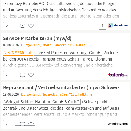
Esterhazy Betriebe AG
Geschäftsbereich, der auch die Pflege
und Aufwertung der wichtigen historischen Denkmäler wie das
Schloss Esterházy in Eisenstadt, die Burg Forchtenstein oder den
Steinbruch St. Margarethen umfasst. Auch im Hospitality-Bereich
1
zeigt Esterhazy mit eigenen
Gastro-
und Hotelprojekten ein
großes Engagement. Die zahlreichen Veranstaltungen sowie...
Service Mitarbeiter:in (m/w/d)
07.08.2026
Burgenland, Oberpullendorf, 7343, Neutal
2.376 € / Monat
Frei:Zeit Projektentwicklungs GmbH
Vorteile
bei den JUFA Hotels: Transparentes Gehalt: Faire Entlohnung
durch eigenen JUFA-Hotels-Kollektivvertrag und einheitliche
Gehaltstabellen – dein Mindestgehalt liegt über dem Branchen-
Standard der
Gastronomie/Hotellerie.
Zusatz-Verdienst:
Attraktive Umsatzprovisionen, 25 % Sonntagszuschlag sowie das
Repräsentant / Vertriebsmitarbeiter (m/w) Schweiz
13. und 14. Monatsgehalt. Zusätzlicher Bring...
19.06.2026
Burgenland, Neusiedl am See, 7131, Halbturn
Weingut Schloss Halbturn GmbH & Co KG
(Schwerpunkt
Zentral- und Ostschweiz), die das Team verstärken und auf Basis
der bestehenden Vertriebsstruktur die Marktdurchdringung und
Positionierung der Markenfamilie von Weingut Schloss Halbturn
(KOENIGSEGG-Weine, SCHLOSS HALBTURN-Weine,