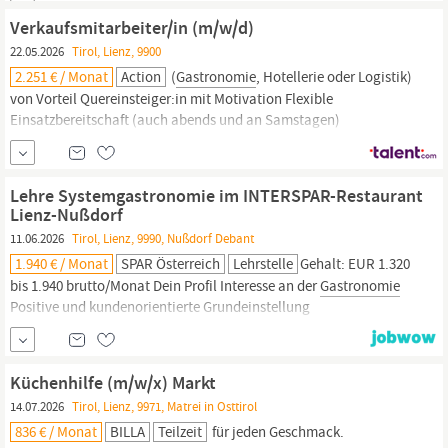
gepflegtes Auftreten und Erscheinungsbild Kommunikative und
Verkaufsmitarbeiter/in (m/w/d)
starke Persönlichkeit Freude am Beruf Langfristige
22.05.2026
Tirol, Lienz, 9900
Zusammenarbeit
2.251 € / Monat
Action
(
Gastronomie
, Hotellerie oder Logistik)
von Vorteil Quereinsteiger:in mit Motivation Flexible
Einsatzbereitschaft (auch abends und an Samstagen)
Zuverlässige und motivierte Person Weil es mehr als nur ein Job
ist Wir stehen für Vielfalt. Bei Action sind alle willkommen – wir
sind stolz auf unsere Diversität. Wir stehen für
Lehre Systemgastronomie im INTERSPAR-Restaurant
Lienz-Nußdorf
11.06.2026
Tirol, Lienz, 9990, Nußdorf Debant
1.940 € / Monat
SPAR Österreich
Lehrstelle
Gehalt: EUR 1.320
bis 1.940 brutto/Monat Dein Profil Interesse an der
Gastronomie
Positive und kundenorientierte Grundeinstellung
Lernbereitschaft, Zuverlässigkeit und Engagement Positiver
Pflichtschulabschluss Unser Angebot Top-Ausbildung: Trainings
und Schulungen in unseren SPAR-Akademie Klassen sowie
Küchenhilfe (m/w/x) Markt
Lehrlingsworkshops Zukunftssichere
14.07.2026
Tirol, Lienz, 9971, Matrei in Osttirol
836 € / Monat
BILLA
Teilzeit
für jeden Geschmack.