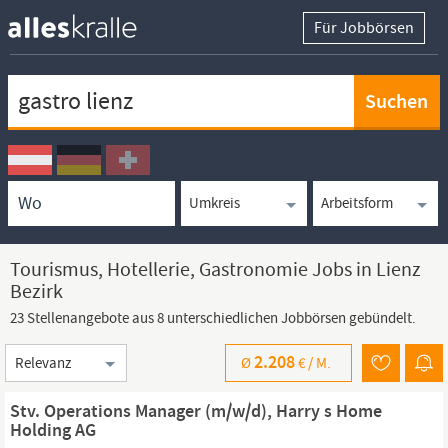
Für Jobbörsen
Keywortsuche
Ortssuche
Umkreissuche
Arbeitsform
Tourismus, Hotellerie, Gastronomie Jobs in Lienz
Bezirk
23 Stellenangebote aus 8 unterschiedlichen Jobbörsen gebündelt.
Sortierung
2.208
Ø
€ /
M.
Stv. Operations Manager (m/w/d), Harry s Home
Holding AG