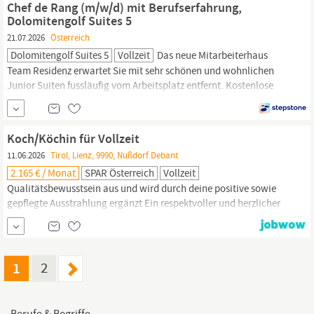
Chef de Rang (m/w/d) mit Berufserfahrung,
Dolomitengolf Suites 5
21.07.2026
Österreich
Dolomitengolf Suites 5
Vollzeit
Das neue Mitarbeiterhaus
Team Residenz erwartet Sie mit sehr schönen und wohnlichen
Junior Suiten fussläufig vom Arbeitsplatz entfernt. Kostenlose
Verpflegung sowie freie Benutzung unserer Sportanlagen Wir
bieten die Möglichkeit, Ihren Urlaub flexibel in der Saison zu
planen. JOKR1 AT, Mit Leitungsfunktion, Mit Berufserfahrung,
Koch/Köchin für Vollzeit
Gastronomie,
Hotellerie |
11.06.2026
Tirol, Lienz, 9990, Nußdorf Debant
2.165 € / Monat
SPAR Österreich
Vollzeit
Qualitätsbewusstsein aus und wird durch deine positive sowie
gepflegte Ausstrahlung ergänzt Ein respektvoller und herzlicher
Umgang mit unseren Gästen, Mitarbeiter:innen und Kolleg:innen
fällt dir leicht und ist für dich selbstverständlich Unser Angebot
Ein spannendes Aufgabengebiet bei einem der größten
Gastronomie-Betriebe
Österreichs.
1
2
Berufe & Begriffe