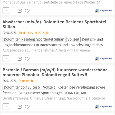
Monat auf Basis einer Vollzeitstelle bei einer 5 Tage Woche (14
Gehälter lt. österreichischem Kollektivvertrag). Eintrittsdatum:
ab sofort Gehalt: 3.800,00 € brutto pro Monat (höheres Gehalt ist
je nach Qualifikation möglich) JOKR1 AT, Mit Berufserfahrung,
Abwäscher (m/w/d), Dolomiten Residenz Sporthotel
Ohne Berufserfahrung,
Gastronomie,
Hotellerie |
Sillian
22.06.2026
Tirol, Lienz, 9920, Sillian
Dolomiten Residenz Sporthotel Sillian
Vollzeit
Deutsch- und
Englischkenntnisse Ein interessantes und abwechslungsreiches
Aufgabengebiet Ein angenehmes Arbeitsklima in einem
sympathischen Team Die Möglichkeit, bisherige Kenntnisse und
Fähigkeiten einzusetzen und zu erweitern Bezahlung lt. KV
(Überzahlung möglich) Volle Verpflegung und Unterkunft JOKR1
Barmaid / Barman (m/w/d) für unsere wunderschöne
AT, Mit Berufserfahrung, Ohne Berufserfahrung,
Gastronomie,
moderne Pianobar, Dolomitengolf Suites 5
Hotellerie |
25.07.2026
Österreich
Dolomitengolf Suites 5
Vollzeit
Kostenlose Verpflegung sowie
freie Benutzung unserer Sportanlagen. JOKR1 AT, Mit
Berufserfahrung, Ohne Berufserfahrung,
Gastronomie,
Hotellerie |
Service- und Barpersonal, Hotel,
Gastronomie
& Catering, Feste
Anstellung, Vollzeit