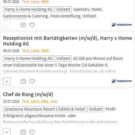
09.07.2026
Tirol, Lienz, 9900
Harry S Home Holding AG
Vollzeit
Operativ, Hotel,
Gastronomie
& Catering, Feste Anstellung, Vollzeit
Rezeptionist mit Bartätigkeiten (m/w/d), Harry s Home
Holding AG
09.07.2026
Tirol, Lienz, 9900
Harry S Home Holding AG
Vollzeit
€2.026 pro Monat auf Basis
einer Vollzeitstelle bei einer 5 Tage Woche (14 Gehälter lt.
österreichischem Kollektivvertrag). Eintrittsdatum: ab sofort
Gehalt: 2.026,00 € brutto pro Monat JOKR1 AT, Mit
Berufserfahrung, Ohne Berufserfahrung, Administration |
Empfang, Hotel,
Gastronomie
& Catering, Feste Anstellung,
Chef de Rang (m/w/d)
Vollzeit
23.07.2026
Tirol, Lienz, 9981, Kals
Gradonna Mountain Resort Châlets & Hotel
Vollzeit
Profil
Erfolgreich abgeschlossene Hotel- oder
Restaurantfachausbildung Berufserfahrung in der gehobenen
Hotellerie/
Gastronomie
in vergleichbarer Position
Zuverlässigkeit, Flexibilität und Belastbarkeit Sicheres und