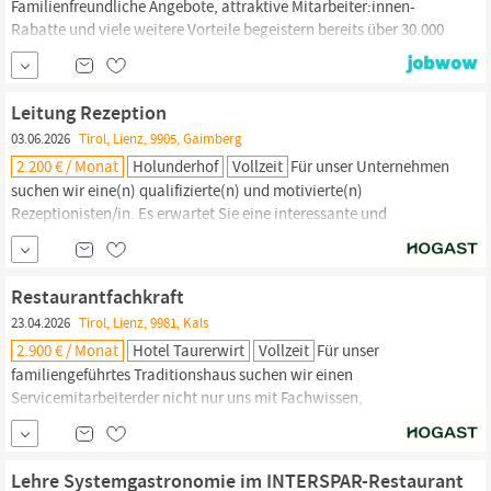
Familienfreundliche Angebote, attraktive Mitarbeiter:innen-
Rabatte und viele weitere Vorteile begeistern bereits über 30.000
Mitarbeitende. Werden auch Sie Teil unserer Erfolgsgeschichte!
Dein Tätigkeitsbereich
Gastronomie
Das erwartet dich Standort:
9971 Matrei in Osttirol (
Lienz
) Markt:
Lienzer
...
Leitung Rezeption
03.06.2026
Tirol, Lienz, 9905, Gaimberg
2.200 € / Monat
Holunderhof
Vollzeit
Für unser Unternehmen
suchen wir eine(n) qualifizierte(n) und motivierte(n)
Rezeptionisten/in. Es erwartet Sie eine interessante und
verantwortungsvolle Stelle in einem eingespielten Team. Wir
bieten Ihnen eine abwechslungsreiche und herausfordernde
Tätigkeit in einem dynamischen Team. Karrieremöglichkeiten
Restaurantfachkraft
stehen Ihnen in unserem Hause jederzeit offen! Eine...
23.04.2026
Tirol, Lienz, 9981, Kals
2.900 € / Monat
Hotel Taurerwirt
Vollzeit
Für unser
familiengeführtes Traditionshaus suchen wir einen
Servicemitarbeiterder nicht nur uns mit Fachwissen,
Freundlichkeit und guter Betreuung beeindruckt, sondern auch
unsere vielen lieben Gäste verzaubert. Sie führen Ihre eigene
Station im Halbpensionsbereich, führen Verkaufsgespräche
Lehre Systemgastronomie im INTERSPAR-Restaurant
bezüglich passender Weinbegleitung und sorgen einfach dafür,