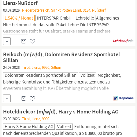
Lienz-Nußdorf
dass sich unsere...
03.07.2026
Niederösterreich, Sankt Pölten Land, 3134, Nußdorf
1.540 € / Monat
INTERSPAR GmbH
Lehrstelle
Allgemeines
Hier bekommst du das volle Paket Lehre: Die INTERSPAR
Gastronomie
steht für Qualität, starke Teams und sichere
Perspektiven. In modernen Restaurants lernst du dein
Gastronomie-Handwerk
von Grund auf und übernimmst früh
Verantwortung. Geregelte Arbeitszeiten mit verlässlicher
Beikoch (m/w/d), Dolomiten Residenz Sporthotel
Planung. Abends sowie an Sonn- und Feiertagen frei.
Sillian
24.06.2026
Tirol, Lienz, 9920, Sillian
Dolomiten Residenz Sporthotel Sillian
Vollzeit
Möglichkeit,
bisherige Kenntnisse und Fähigkeiten einzusetzen und zu
erweitern Bezahlung lt. KV (Überzahlung möglich) Volle
Verpflegung und Unterkunft JOKR1 AT, Mit Berufserfahrung, Ohne
Berufserfahrung,
Gastronomie,
Hotellerie | Köche, Hotel,
Gastronomie
& Catering, Befristeter Vertrag, Vollzeit
Hoteldirektor (m/w/d), Harry s Home Holding AG
23.06.2026
Tirol, Lienz, 9900
Harry S Home Holding AG
Vollzeit
Entlohnung richtet sich
nach der entsprechenden Qualifikation, ab € 3800,00 brutto pro