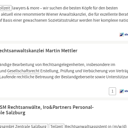
ollzeit
lawyers & more – wir suchen die besten Köpfe für den besten
 aktuell eine renommierte Wiener Anwaltskanzlei, die für exzellente Ber
uf Basis einer gewachsenen Sozietätsstruktur werden hier komplexe nati
echtsanwaltskanzlei Martin Mettler
ändige Bearbeitung von Rechtsangelegenheiten, insbesondere im
 und
Gesellschaftsrecht
Erstellung, Prüfung und Verbücherung von Verträ
n Laufende rechtliche Betreuung der Bestandgeberseite sowie Unterstützu
1
FSM Rechtsanwälte, Iro&Partners Personal-
e Salzburg
gsgmbH Zentrale Salzburg
Teilzeit
Rechtsanwaltsassistent:in (m/w/d)