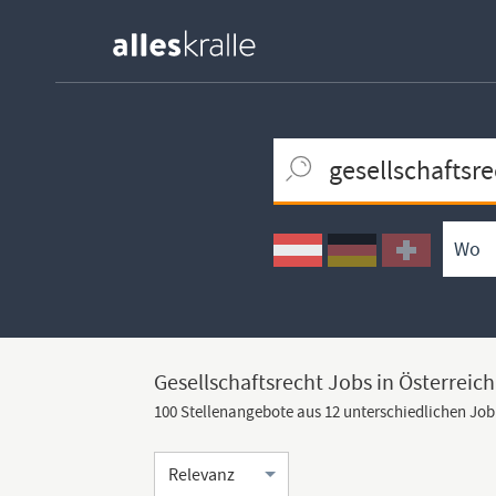
Keywortsuche
Ortssuche
Umkreissuche
Arbeitsform
Gesellschaftsrecht Jobs in Österreich
100 Stellenangebote aus 12 unterschiedlichen Jo
Sortierung