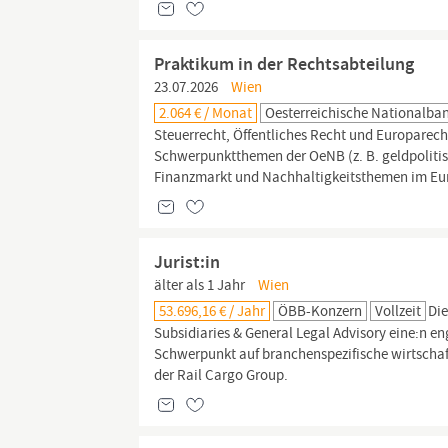
Praktikum in der Rechtsabteilung
23.07.2026
Wien
2.064 € / Monat
Oesterreichische Nationalba
Steuerrecht, Öffentliches Recht und Europarech
Schwerpunktthemen der OeNB (z. B. geldpolitisch
Finanzmarkt und Nachhaltigkeitsthemen im Eu
Jurist:in
älter als 1 Jahr
Wien
53.696,16 € / Jahr
ÖBB-Konzern
Vollzeit
Die
Subsidiaries & General Legal Advisory eine:n eng
Schwerpunkt auf branchenspezifische wirtschaf
der Rail Cargo Group.