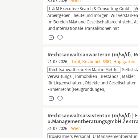
30.07.2026
Wien
L & M Executive Search & Consulting Gmbh
V
Arbeitgeber – heute und morgen. Wir verstärken
im Bereich M&A und
Gesellschaftsrecht
steht. A
und internationale Transaktionen mit
Rechtsanwaltsanwärter:in (m/w/d), R
21.07.2026
Tirol, Kitzbühel, 6361, Hopfgarten
Rechtsanwaltskanzlei Martin Mettler
Selbstst
Verwaltungs-, Immobilien-, Bestands-, Makler-
für Liegenschaften, Objekte und Gesellschafte
Firmenrecht (Neugründungen,
Rechtsanwaltsassistent:in (m/w/d) | 
u.ManagementberatungsgmbH Zentral
31.07.2026
Wien
Iro&Partners Personal- U.Managementberatun