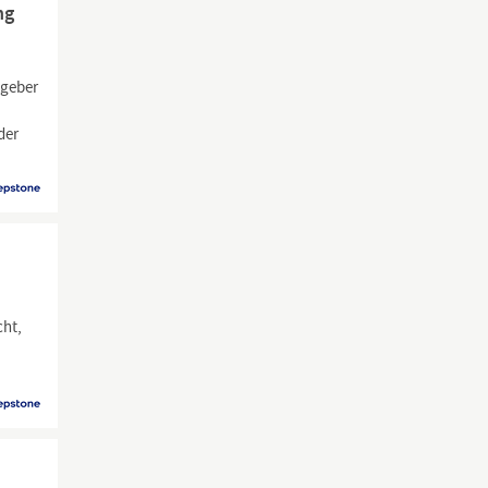
ng
tgeber
der
cht,