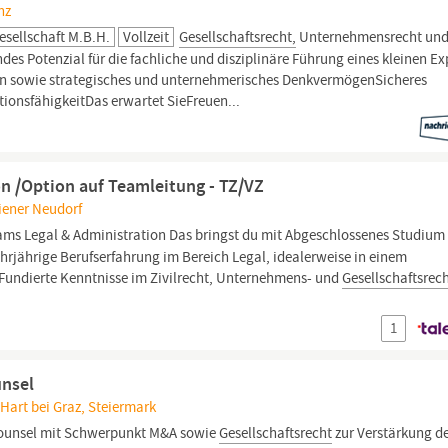
nz
sellschaft M.b.H.
Vollzeit
Gesellschaftsrecht,
Unternehmensrecht un
s Potenzial für die fachliche und disziplinäre Führung eines kleinen Ex
en sowie strategisches und unternehmerisches DenkvermögenSicheres
onsfähigkeitDas erwartet SieFreuen...
on /Option auf Teamleitung - TZ/VZ
iener Neudorf
ms Legal & Administration Das bringst du mit Abgeschlossenes Studium
rjährige Berufserfahrung im Bereich Legal, idealerweise in einem
Fundierte Kenntnisse im Zivilrecht, Unternehmens- und
Gesellschaftsrec
1
unsel
Hart bei Graz, Steiermark
Counsel mit Schwerpunkt M&A sowie
Gesellschaftsrecht
zur Verstärkung d