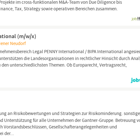
 Projekte im cross‑funktionalen M&A‑Team von Due Diligence bis
Finance, Tax, Strategy sowie operativen Bereichen zusammen.
ational (m/w/x)
iener Neudorf
nehmensbereich Legal PENNY International / BIPA International angesied
unterstützen die Landesorganisationen in rechtlicher Hinsicht durch Ana
 den unterschiedlichsten Themen. Ob Europarecht, Vertragsrecht,
ung an Risikobewertungen und Strategien zur Risikominderung. sonstig
d Unterstützung für alle Unternehmen der Gantner-Gruppe. Betreuung v
ch Vorstandsbeschlüssen, Gesellschafterangelegenheiten und
 der...