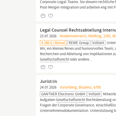
Corporate‑Legal‑Teams. Sie steuern rechtliche
Post‑Merger‑Integration und arbeiten eng mit 
Legal Counsel Rechtsabteilung Intern
23.07.2026
Niederösterreich, Mödling, 2355, W
4.286 € / Monat
REWE Group
Vollzeit
Unter
Wir, ein kleines feines und humvorvolles Team, 
Recherchen und Ableitung von Implikationen zu
Gesellschaftsrecht
oder andere...
Jurist:in
24.07.2026
Vorarlberg, Bludenz, 6700
GANTNER Electronic GmbH
Vollzeit
Mitwirk
Aufgaben
Gesellschaftsrecht
Rechtsberatung un
Fragen der Corporate Governance, einschließli
Unternehmensdokumentation. Unterstützung bei