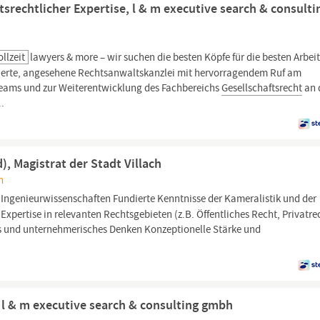
srechtlicher Expertise, l & m executive search & consulti
ollzeit
lawyers & more – wir suchen die besten Köpfe für die besten Arbei
lierte, angesehene Rechtsanwaltskanzlei mit hervorragendem Ruf am
 Teams und zur Weiterentwicklung des Fachbereichs
Gesellschaftsrecht
an 
..
, Magistrat der Stadt Villach
h
 Ingenieurwissenschaften Fundierte Kenntnisse der Kameralistik und der
pertise in relevanten Rechtsgebieten (z.B. Öffentliches Recht, Privatre
s und unternehmerisches Denken Konzeptionelle Stärke und
 l & m executive search & consulting gmbh