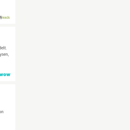
elt.
lysen,
e
on