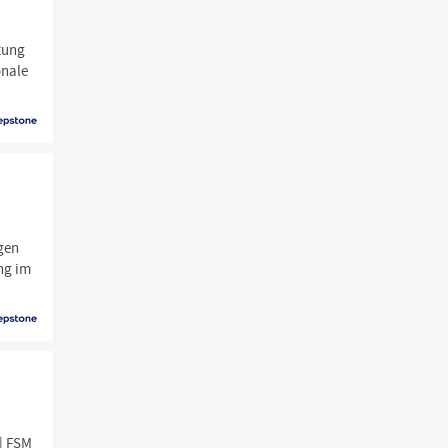
atung
onale
gen
ng im
 | FSM