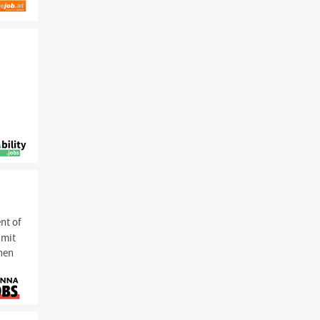
nt of
 mit
nnen