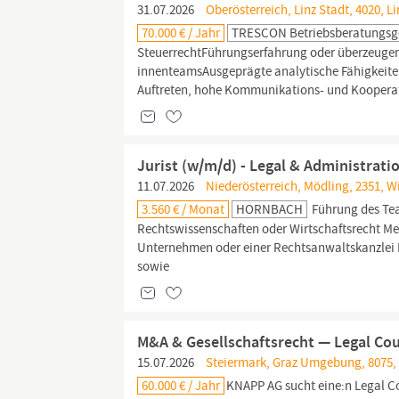
31.07.2026
Oberösterreich, Linz Stadt, 4020, Li
70.000 € / Jahr
TRESCON Betriebsberatungsge
SteuerrechtFührungserfahrung oder überzeugende
innenteamsAusgeprägte analytische Fähigkeit
Auftreten, hohe Kommunikations- und Kooperati
Jurist (w/m/d) - Legal & Administrati
11.07.2026
Niederösterreich, Mödling, 2351, W
3.560 € / Monat
HORNBACH
Führung des Tea
Rechtswissenschaften oder Wirtschaftsrecht Meh
Unternehmen oder einer Rechtsanwaltskanzlei 
sowie
M&A & Gesellschaftsrecht — Legal Co
15.07.2026
Steiermark, Graz Umgebung, 8075, 
60.000 € / Jahr
KNAPP AG sucht eine:n Legal 