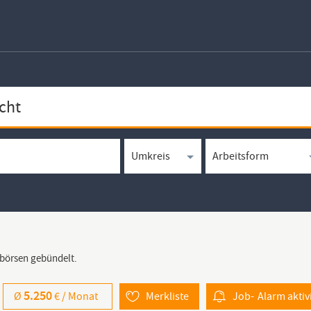
bbörsen gebündelt.
5.250
Ø
€ /
Monat
Merkliste
Job-
Alarm
aktiv