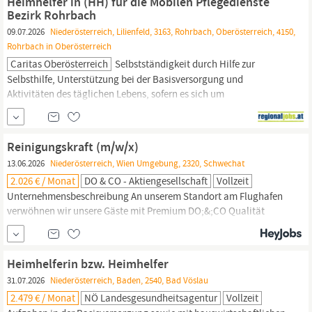
Heimhelfer in (HH) für die Mobilen Pflegedienste
Kindern und Jugendlichen
Bezirk Rohrbach
09.07.2026
Niederösterreich, Lilienfeld, 3163, Rohrbach, Oberösterreich, 4150,
Rohrbach in Oberösterreich
Caritas Oberösterreich
Selbstständigkeit durch Hilfe zur
Selbsthilfe, Unterstützung bei der Basisversorgung und
Aktivitäten des täglichen Lebens, sofern es sich um
selbstbestimmte Personen handelt Durchführung
hauswirtschaftlicher
Tätigkeiten Schriftliche Dokumentation und
Übernahme von Anordnungen anderer Berufsgruppen aus der
Reinigungskraft (m/w/x)
Betreuungs- und Pflegedokumentation Anforderungen:
13.06.2026
Niederösterreich, Wien Umgebung, 2320, Schwechat
2.026 € / Monat
DO & CO - Aktiengesellschaft
Vollzeit
Unternehmensbeschreibung An unserem Standort am Flughafen
verwöhnen wir unsere Gäste mit Premium DO;&;CO Qualität
jeglicher Art. Unsere Food Courts bieten ein breites Band an
kulinarischen Köstlichkeiten. Schaffen Sie unvergessliche
Momente für internationale Gäste aus aller Welt und tragen Sie
Heimhelferin bzw. Heimhelfer
dazu bei, dass Premium DO;&;CO Qualität in die Welt getragen
31.07.2026
Niederösterreich, Baden, 2540, Bad Vöslau
wird....
2.479 € / Monat
NÖ Landesgesundheitsagentur
Vollzeit