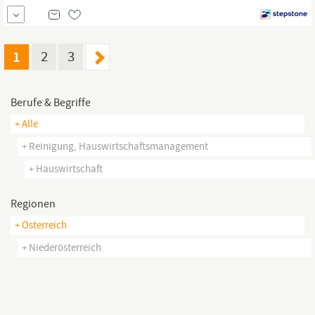
und abdecken, Geschirrspüler ein- und ausräumen, Aufräumen
der Küche und des Speisesaals etc.) Sie sorgen für die strikte
Einhaltung der Hygienerichtlinien (z.B. regelmäßige
1
2
3
Berufe & Begriffe
+ Alle
+ Reinigung, Hauswirtschaftsmanagement
+ Hauswirtschaft
Regionen
+ Österreich
+ Niederösterreich