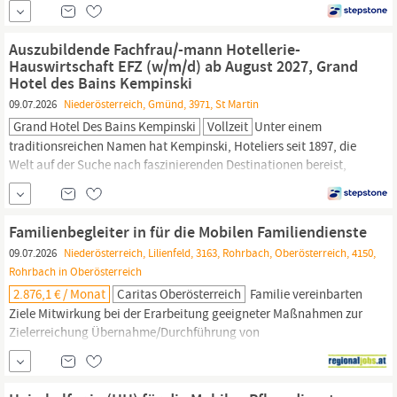
während der Arbeitszeit Keine Pauschalabzüge für
Personalverpflegung JOKR1 AT, Mit Berufserfahrung, Ohne
Berufserfahrung, Gastronomie, Hotellerie |
Auszubildende Fachfrau/-mann Hotellerie-
Hauswirtschaftsleitung,
Hotel, Gastronomie &
Hauswirtschaft EFZ (w/m/d) ab August 2027, Grand
Hotel des Bains Kempinski
09.07.2026
Niederösterreich, Gmünd, 3971, St Martin
Grand Hotel Des Bains Kempinski
Vollzeit
Unter einem
traditionsreichen Namen hat Kempinski, Hoteliers seit 1897, die
Welt auf der Suche nach faszinierenden Destinationen bereist,
ohne dabei seine Traditionen und sein europäisches Erbe je zu
vergessen. Die großzügigen Resorts sowie die stylischen City- und
Wellnesshotels spiegeln einen individuellen und einzigartigen
Familienbegleiter in für die Mobilen Familiendienste
Charakter wider, speziell für Gäste, die 5...
09.07.2026
Niederösterreich, Lilienfeld, 3163, Rohrbach, Oberösterreich, 4150,
Rohrbach in Oberösterreich
2.876,1 € / Monat
Caritas Oberösterreich
Familie vereinbarten
Ziele Mitwirkung bei der Erarbeitung geeigneter Maßnahmen zur
Zielerreichung Übernahme/Durchführung von
hauswirtschaftlichen
Tätigkeiten im Rahmen des Familien- und
Haushaltsmanagements (Reinigung der Wohnung, Kochen,
Einkauf, etc.) Altersadäquate Erziehung und Betreuung von