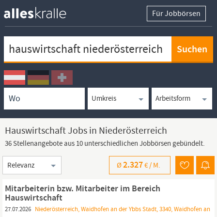
Für Jobbörsen
Keywortsuche
Ortssuche
Umkreissuche
Arbeitsform
Hauswirtschaft Jobs in Niederösterreich
36 Stellenangebote aus 10 unterschiedlichen Jobbörsen gebündelt.
Sortierung
2.327
Ø
€ /
M.
Mitarbeiterin bzw. Mitarbeiter im Bereich
Hauswirtschaft
27.07.2026
Niederösterreich, Waidhofen an der Ybbs Stadt, 3340, Waidhofen an