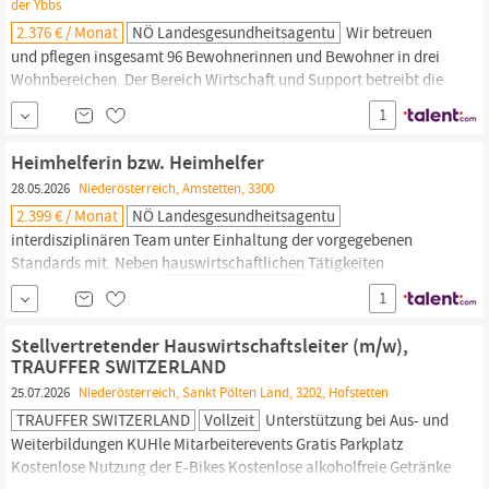
der Ybbs
2.376 € / Monat
NÖ Landesgesundheitsagentu
Wir betreuen
und pflegen insgesamt 96 Bewohnerinnen und Bewohner in drei
Wohnbereichen. Der Bereich Wirtschaft und Support betreibt die
Verwaltung und
Hauswirtschaft
sowie eine hauseigene Cafeteria
1
mit rund 20 Plätzen. Ihre Aufgaben:
Hauswirtschaftliche
Tätigkeiten im Bereich der Verteilerküche Reinigungsarbeiten zur
Heimhelferin bzw. Heimhelfer
Aufrechterhaltung...
28.05.2026
Niederösterreich, Amstetten, 3300
2.399 € / Monat
NÖ Landesgesundheitsagentu
interdisziplinären Team unter Einhaltung der vorgegebenen
Standards mit. Neben
hauswirtschaftlichen
Tätigkeiten
unterstützen Sie bei der Basisversorgung und Betreuung unserer
1
Bewohnerinnen und Bewohner. Unser Angebot: Eine
abwechslungsreiche Tätigkeit in einem zukunftssicheren
Stellvertretender Hauswirtschaftsleiter (m/w),
Unternehmen Regelmäßige Aus-, Fort- und Weiterbildungen Ein
TRAUFFER SWITZERLAND
umfangreiches...
25.07.2026
Niederösterreich, Sankt Pölten Land, 3202, Hofstetten
TRAUFFER SWITZERLAND
Vollzeit
Unterstützung bei Aus- und
Weiterbildungen KUHle Mitarbeiterevents Gratis Parkplatz
Kostenlose Nutzung der E-Bikes Kostenlose alkoholfreie Getränke