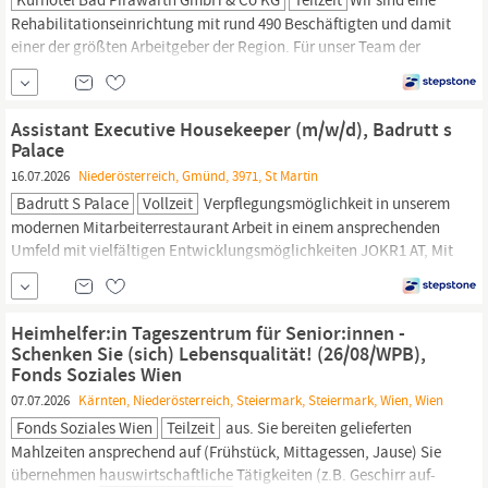
Rehabilitationseinrichtung mit rund 490 Beschäftigten und damit
einer der größten Arbeitgeber der Region. Für unser Team der
Hauswirtschaft
suchen wir Reinigungskraft (w/m/d) 20 - 30
Stunden/Woche Reinigen der Gästezimmer, der Therapieräume
und Speisesäle Endreinigung bei Abreise der Gäste Einhalten der
Assistant Executive Housekeeper (m/w/d), Badrutt s
Hygienevorschriften Sauberkeit...
Palace
16.07.2026
Niederösterreich, Gmünd, 3971, St Martin
Badrutt S Palace
Vollzeit
Verpflegungsmöglichkeit in unserem
modernen Mitarbeiterrestaurant Arbeit in einem ansprechenden
Umfeld mit vielfältigen Entwicklungsmöglichkeiten JOKR1 AT, Mit
Berufserfahrung, Ohne Berufserfahrung, Gastronomie, Hotellerie |
Hauswirtschaftsleitung,
Hotel, Gastronomie & Catering, Feste
Anstellung, Vollzeit
Heimhelfer:in Tageszentrum für Senior:innen -
Schenken Sie (sich) Lebensqualität! (26/08/WPB),
Fonds Soziales Wien
07.07.2026
Kärnten, Niederösterreich, Steiermark, Steiermark, Wien, Wien
Fonds Soziales Wien
Teilzeit
aus. Sie bereiten gelieferten
Mahlzeiten ansprechend auf (Frühstück, Mittagessen, Jause) Sie
übernehmen
hauswirtschaftliche
Tätigkeiten (z.B. Geschirr auf-