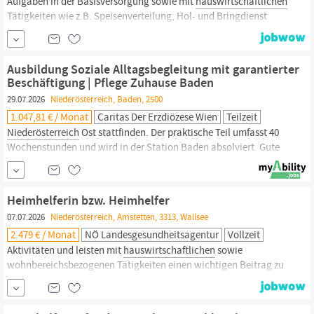
Aufgaben in der Basisversorgung sowie mit
hauswirtschaftlichen
Tätigkeiten wie z.B. Speisenverteilung, Hol- und Bringdienst
(Essenwagen, Geschirr, etc.). Wenn Sie gerne in einem
motivierten Team arbeiten und Freude im Umgang mit Menschen
haben, sind Sie bei uns herzlich willkommen. Unser Angebot: Eine
Ausbildung Soziale Alltagsbegleitung mit garantierter
abwechslungsreiche
Beschäftigung | Pflege Zuhause Baden
29.07.2026
Niederösterreich, Baden, 2500
1.047,81 € / Monat
Caritas Der Erzdiözese Wien
Teilzeit
Niederösterreich
Ost stattfinden. Der praktische Teil umfasst 40
Wochenstunden und wird in der Station Baden absolviert. Gute
Deutschkenntnisse und der Führerschein B sind erforderlich. Die
Dienste nach Ausbildungsabschluss finden von Montag bis
Freitag flexibel zwischen 08:00 und ca. 18:00 Uhr statt, ohne
Heimhelferin bzw. Heimhelfer
Wochenende, Feiertage und Sonntage. Wir freuen...
07.07.2026
Niederösterreich, Amstetten, 3313, Wallsee
2.479 € / Monat
NÖ Landesgesundheitsagentur
Vollzeit
Aktivitäten und leisten mit
hauswirtschaftlichen
sowie
wohnbereichsbezogenen Tätigkeiten einen wichtigen Beitrag zu
ihrem Wohlbefinden. Uns ist ein wertschätzender Umgang
miteinander besonders wichtig. Deshalb suchen wir eine
aufgeschlossene, kontaktfreudige und verantwortungsbewusste