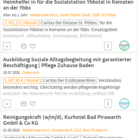
Heimhelfer in für die Sozialstation Ybbstal in Kematen
Persönlichkeit, die gerne im Team arbeitet, die Philosophie
an der Ybbs
unseres...
älter als 1 Jahr
Niederösterreich, Sankt Pölten Stadt, 3100, St Pölten
2.701,2 € / Monat
Caritas Der Diözese St. Pölten
für die
Sozialstation Ybbstal in Kematen an der Ybbs. Einsatzgebiet:
Kematen/Y., Allhartsberg, Sonntagberg, Böhlerwerk,
Neuhofen/Y.,; Arbeitsbeginn: ab sofort Arbeitsausmaß: Teilzeit
1
Aufgabenbereich: Unterstützung der Kund innen bei den
Aktivitäten des täglichen Lebens (Unterstützung bei der
Ausbildung Soziale Alltagsbegleitung mit garantierter
Basisversorgung) Tätigkeiten im
hauswirtschaftlichen
Bereich
Beschäftigung | Pflege Zuhause Baden
30.07.2026
Österreich
1.047,81 € / Monat
Caritas Der Erzdiözese Wien
Verständnis
besonders wichtig. Gleichzeitig werden pflegende Angehörige
entlastet. Der theoretische Teil der Ausbildung umfasst 100
Stunden Theorie, welche von Montag bis Freitag im Raum
1
Niederösterreich
Ost stattfinden. Der praktische Teil umfasst 40
Wochenstunden und wird in der Station Baden absolviert. Gute
Reinigungskraft (w/m/d), Kurhotel Bad Pirawarth
Deutschkenntnisse und der
GmbH & Co KG
01.08.2026
Niederösterreich, Gänserndorf, 2222, Bad Pirawarth
Kurhotel Bad Pirawarth GmbH & Co KG
Teilzeit
Wir sind eine