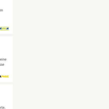
en
 eine
sse
rte,