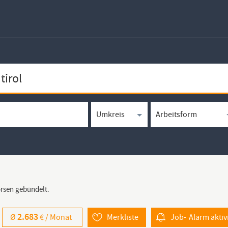
örsen gebündelt.
2.683
Ø
€ /
Monat
Merkliste
Job-
Alarm
aktiv