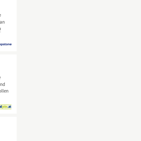
e
 an
n
e
und
ollen