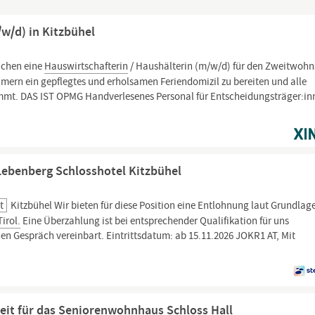
/w/d) in Kitzbühel
uchen eine
Hauswirtschafterin
/ Haushälterin (m/w/d) für den Zweitwohn
ümern ein gepflegtes und erholsamen Feriendomizil zu bereiten und alle
mt. DAS IST OPMG Handverlesenes Personal für Entscheidungsträger:in
ebenberg Schlosshotel Kitzbühel
t
Kitzbühel Wir bieten für diese Position eine Entlohnung laut Grundlag
Tirol.
Eine Überzahlung ist bei entsprechender Qualifikation für uns
hen Gespräch vereinbart. Eintrittsdatum: ab 15.11.2026 JOKR1 AT, Mit
eit für das Seniorenwohnhaus Schloss Hall