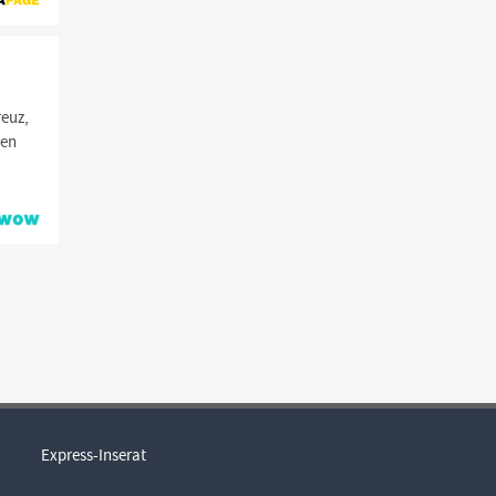
)
reuz,
ten
Express-Inserat