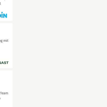
l
ng mit
m Team
n