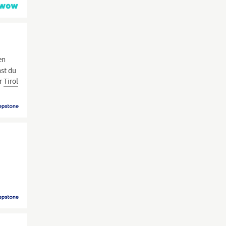
en
nst du
er
Tirol