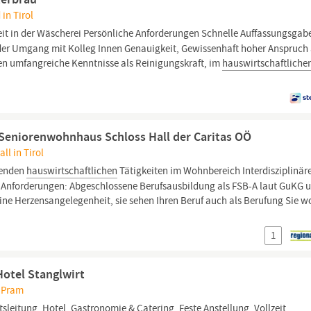
 in Tirol
it in der Wäscherei Persönliche Anforderungen Schnelle Auffassungsgab
der Umgang mit Kolleg Innen Genauigkeit, Gewissenhaft hoher Anspruch
en umfangreiche Kenntnisse als Reinigungskraft, im
hauswirtschaftliche
s Seniorenwohnhaus Schloss Hall der Caritas OÖ
ll in Tirol
fenden
hauswirtschaftlichen
Tätigkeiten im Wohnbereich Interdisziplinär
Anforderungen: Abgeschlossene Berufsausbildung als FSB-A laut GuKG 
eine Herzensangelegenheit, sie sehen Ihren Beruf auch als Berufung Sie w
1
otel Stanglwirt
, Pram
tsleitung,
Hotel, Gastronomie & Catering, Feste Anstellung, Vollzeit