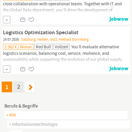
close collaboration with operational teams. Together with
IT
and
the Global Data department, you’ll drive the development of
reporting tools, dashboards, and analytics frameworks that
enable fact-based decision-making. By translating complex
datasets into clear insights, you’ll provide strategic
Logistics Optimization Specialist
recommendations to management and...
19.07.2026
Salzburg, Hallein, 5422, Heilbad Dürrnberg
2.362 € / Monat
Red Bull
Vollzeit
You’ll evaluate alternative
logistics scenarios, balancing cost, service, resilience, and
sustainability while supporting the evolution of our global supply
chain. DATA ANALYTICS & PERFORMANCE MANAGEMENT You’ll
define and maintain logistics KPIs, develop reporting
frameworks, and collaborate with
IT
and Global Data teams to
enhance dashboards and...
1
2
Berufe & Begriffe
+ Alle
+ Informationstechnologie