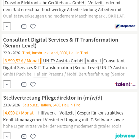
Frasohn Elektronische Gerätebau – GmbH
Vollzeit
oder mit
dem Rad erreichbar hochwertige Arbeitskleidung Arbeiten mit
Qualitätswerkzeugen und modernem Maschinenpark JOKR1 AT,
Mit Berufserfahrung, Handwerk | Fahrzeuge, Handwerk | Elektrik,
IT
| Testing, Fertigung, Produktion | Produktion, Elektrotechnik,
Feinmechanik & Optik, Feste Anstellung, Vollzeit
Consultant Digital Services & IT-Transformation
(Senior Level)
22.05.2026
Tirol, Innsbruck Land, 6060, Hall in Tirol
3.599,52 € / Monat
UNITY Austria GmbH
Vollzeit
Consultant
Digital Services &
IT
-Transformation (Senior Level) UNITY Austria
GmbH Puch bei
Hallein
Präsenz / Mobil Berufserfahrung (Senior
Level) Consulting, Beratung Publiziert: 12.01.2026 Besteige mit
uns den Olymp der
IT
-Beratung. Du möchtest dazu beitragen,
dass Prozess, Organisation & Technologie...
Stellvertretung Pflegedirektor in (m/w/d)
23.07.2026
Salzburg, Hallein, 5400, Hall in Tirol
4.050 € / Monat
Hilfswerk
Vollzeit
Gespür für konstruktives
Konfliktmanagement Versierter Umgang mit
IT
-Software sowie
hohe Eigeninitiative bei der Nutzung moderner digitaler Tools
Reisebereitschaft für tageweise Dienstreisen zu unseren