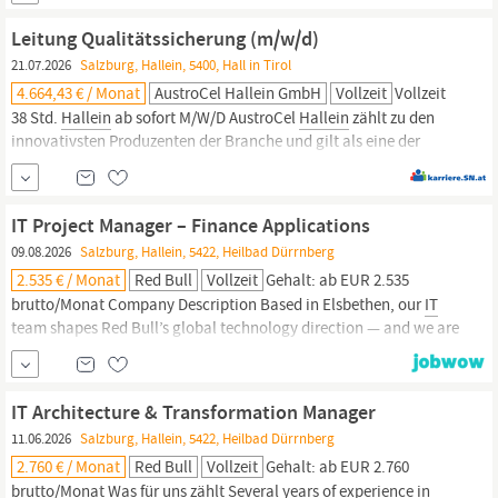
Standorten im Bundesland Unser Angebot: 37 Wochenstunden bei
Vollzeit, ab 01.10.2026 Einsatzort: Landesgeschäftsstelle, Puch bei
Leitung Qualitätssicherung (m/w/d)
Hallein
Option auf einen
21.07.2026
Salzburg, Hallein, 5400, Hall in Tirol
4.664,43 € / Monat
AustroCel Hallein GmbH
Vollzeit
Vollzeit
38 Std.
Hallein
ab sofort M/W/D AustroCel
Hallein
zählt zu den
innovativsten Produzenten der Branche und gilt als eine der
führenden Bioraffinerien in Europa und darüber hinaus. Hier
entsteht aus Holz nicht nur Zellulose, sondern auch Bioethanol,
ein Hydrogel gegen trockene Böden, Biogas, Fernwärme und
IT Project Manager – Finance Applications
Grünstrom. Werden Sie...
09.08.2026
Salzburg, Hallein, 5422, Heilbad Dürrnberg
2.535 € / Monat
Red Bull
Vollzeit
Gehalt: ab EUR 2.535
brutto/Monat Company Description Based in Elsbethen, our
IT
team shapes Red Bull’s global technology direction — and we are
currently expanding our Business Applications team. As an SAP/FI
Application Manager, you’ll take ownership of the end-to-end
management, development, and optimization of our SAP FI
IT Architecture & Transformation Manager
applications and finance...
11.06.2026
Salzburg, Hallein, 5422, Heilbad Dürrnberg
2.760 € / Monat
Red Bull
Vollzeit
Gehalt: ab EUR 2.760
brutto/Monat Was für uns zählt Several years of experience in