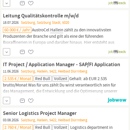
Jahre Leitungserfahrung im Labor, ISO 9001-Kenntnisse,
CAPA/KVP-Prozesse,
Leitung Qualitätskontrolle m/w/d
18.07.2026
Salzburg, Salzburg Stadt, 5020
60.000 € / Jahr
AustroCel
Hallein
zählt zu den innovativsten
Produzenten der Branche und gilt als eine der führenden
Bioraffinerien in Europa und darüber hinaus. Hier entsteht aus
Holz nicht nur Zellulose, sondern auch Bioethanol, ein Hydrogel
gegen trockene Böden, Biogas, Fernwärme und Grünstrom.
Werden Sie Teil eines Teams, das Verantwortung
IT Project / Application Manager - SAP/FI Application
11.06.2026
Salzburg, Hallein, 5422, Heilbad Dürrnberg
2.535 € / Monat
Red Bull
Vollzeit
Gehalt: ab EUR 2.535
brutto/Monat Was für uns zählt Du wirst verantwortlich sein für
das Management, die Entwicklung und die Optimierung unserer
SAP FI-Anwendungen und finanzbezogenen Projekte. Du leitest
Projekte von der Planung bis zum Go-live und sorgst für einen
stabilen Betrieb der Anwendungen. Du planst Budgets, Zeitpläne
Senior Logistics Project Manager
und Ressourcen für Projekte und...
03.08.2026
Salzburg, Hallein, 5422, Heilbad Dürrnberg
2.760 € / Monat
Red Bull
Vollzeit
Logistics department in