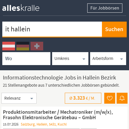
Für Jobbörsen
Keywortsuche
Ortssuche
Umkreissuche
Arbeitsform
Informationstechnologie Jobs in Hallein Bezirk
21 Stellenangebote aus 7 unterschiedlichen Jobbörsen gebündelt.
Sortierung
3.323
Ø
€ /
M.
Produktionsmitarbeiter / Mechatroniker (m/w/x),
Frasohn Elektronische Gerätebau – GmbH
15.07.2026
Salzburg, Hallein, 5431, Kuchl