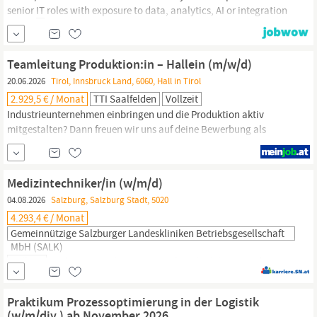
senior
IT
roles with exposure to data, analytics, AI or integration
topics. Strong understanding of
IT
organisations and how
transformation and change can be successfully driven. English is
required. German is a plus, but not mandatory.
Teamleitung Produktion:in – Hallein (m/w/d)
20.06.2026
Tirol, Innsbruck Land, 6060, Hall in Tirol
2.929,5 € / Monat
TTI Saalfelden
Vollzeit
Industrieunternehmen einbringen und die Produktion aktiv
mitgestalten? Dann freuen wir uns auf deine Bewerbung als
Teamleitung Produktion:in in
Hallein.
TTI Niederlassung
Saalfelden Lofererstraße 27 A-5760 Saalfelden T;+43 5 7505-5760
Job-ID: 13987
Medizintechniker/in (w/m/d)
04.08.2026
Salzburg, Salzburg Stadt, 5020
4.293,4 € / Monat
Gemeinnützige Salzburger Landeskliniken Betriebsgesellschaft
MbH (SALK)
Vollzeit
und Campus Christian-Doppler-Klinik (CDK) in der
Stadt Salzburg und den Landeskliniken in
Hallein,
St. Veit sowie
Tamsweg und halten Anteile an mehreren Reha-Einrichtungen im
Praktikum Prozessoptimierung in der Logistik
Bundesland. Für den Managementbereich Medizin- und
(w/m/div.) ab November 2026