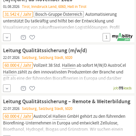
Informationstechnologie suchen wir eine/n Aufgabenbereich Zu
01.08.2026
Tirol, Innsbruck Land, 6060, Hall in Tirol
Ihrem Aufgabenbereich gehört die Betreuung und Instandhaltung
31.542 € / Jahr
Bosch-Gruppe Österreich
Automatisierung
von...
unterstützt Du tatkräftig und hilfst bei der Entwicklung und
Visualisierung von zukunftsweisenden Logistiklösungen. Profil
Persönlichkeit und Arbeitsweise: analytische, strukturierte und
1
selbstständige Arbeitsweise, teamfähig, lernbereit und
IT
-affin.
Du hast Freude daran, Dinge zu bewegen und Prozesse aktiv zu
Leitung Qualitätssicherung (m/w/d)
gestalten.
22.07.2026
Salzburg, Salzburg Stadt, 5020
60.000 € / Jahr
Vollzeit 38 Std.
Hallein
ab sofort M/W/D AustroCel
Hallein
zählt zu den innovativsten Produzenten der Branche und
gilt als eine der führenden Bioraffinerien in Europa und darüber
hinaus. Hier entsteht aus Holz nicht nur Zellulose, sondern auch
Bioethanol, ein Hydrogel gegen trockene Böden, Biogas,
Fernwärme und Grünstrom. Werden Sie...
Leitung Qualitätssicherung – Remote & Weiterbildung
22.07.2026
Salzburg, Salzburg Stadt, 5020
60.000 € / Jahr
AustroCel
Hallein
GmbH gehört zu den führenden
Biorefining-Unternehmen in Europa und entwickelt Zellulose,
Bioethanol, Hydrogel, Biogas und Grünstrom. Wir suchen einein
des Qualitätslabors in
Hallein,
Vollzeit, ab sofort. Sie bringen 5–7