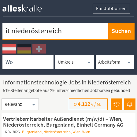
Für Jobbörsen
Keywortsuche
Ortssuche
Umkreissuche
Arbeitsform
Informationstechnologie Jobs in Niederösterreich
519 Stellenangebote aus 29 unterschiedlichen Jobbörsen gebündelt.
Sortierung
4.112
Ø
€ /
M.
Vertriebsmitarbeiter Außendienst (m/w/d) – Wien,
Niederösterreich, Burgenland, Einhell Germany AG
16.07.2026
Burgenland, Niederösterreich, Wien, Wien