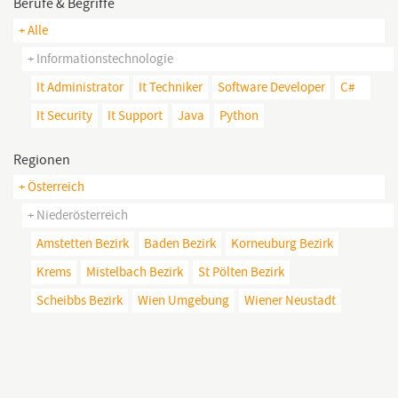
Berufe & Begriffe
+ Alle
+ Informationstechnologie
It Administrator
It Techniker
Software Developer
C#
It Security
It Support
Java
Python
Regionen
+ Österreich
+ Niederösterreich
Amstetten Bezirk
Baden Bezirk
Korneuburg Bezirk
Krems
Mistelbach Bezirk
St Pölten Bezirk
Scheibbs Bezirk
Wien Umgebung
Wiener Neustadt