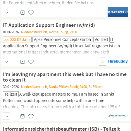
Ihr Potenzial entfalten möchten, finden Sie bei uns
Weiterentwicklungsmöglichkeiten in einem unterstützenden,
leistungsstarken Arbeitsumfeld, das auf kontinuierliches
Wachstum setzt. Lassen Sie uns gemeinsam die Zukunft
IT Application Support Engineer (w/m/d)
gestalten. We make
it
work.
01.06.2026
Niederösterreich, Korneuburg, 2100
55.000 € / Jahr
Apsa Personnel Concepts Gmbh
Vollzeit
IT
Application Support Engineer (w/m/d) Unser Auftraggeber ist ein
international tätiges Industrieunternehmen und entwickelt
innovative Klimasysteme für Schienenfahrzeuge. In einem
2
stabilen und zukunftsorientierten Marktumfeld wird das interne
IT
-Team gezielt verstärkt. Gesucht wird ein:e erfahrene:r
IT
I’m leaving my apartment this week but I have no time
Application...
to clean it
30.07.2026
Niederösterreich, Sankt Pölten Stadt, 3100, St Pölten
Teilzeit
A well-kept space matters to me. I am based in Sankt
Pölten and would appreciate some help with a one-time
cleaning. The job covers 4 rooms with a total area of about 25 m².
I am looking for support with cleaning surfaces and floors,
bathroom and WC cleaning, and window cleaning. The start can
be as soon as possible, and the hourly rate is negotiable. I value a
Informationssicherheitsbeauftragter (ISB) - Teilzeit