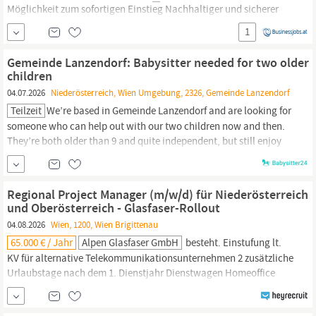
Möglichkeit zum sofortigen Einstieg Nachhaltiger und sicherer
Vollzeit-Arbeitsplatz in einem familiären Industrieunternehmen
1
Eigenständiges und verantwortungsvolles Aufgabengebiet
Individuelle Weiterbildungsmöglichkeiten Monetäre
Gemeinde Lanzendorf: Babysitter needed for two older
Zusatzleistungen (Prämien für umgesetzte
children
04.07.2026
Niederösterreich, Wien Umgebung, 2326, Gemeinde Lanzendorf
Teilzeit
We’re based in Gemeinde Lanzendorf and are looking for
someone who can help out with our two children now and then.
They’re both older than 9 and quite independent, but still enjoy
having someone around.
It
would be great if you’re comfortable
with simple cooking and preparing meals. Other than that,
it
’s
mostly about being present,...
Regional Project Manager (m/w/d) für Niederösterreich
und Oberösterreich - Glasfaser-Rollout
04.08.2026
Wien, 1200, Wien Brigittenau
65.000 € / Jahr
Alpen Glasfaser GmbH
besteht. Einstufung lt.
KV für alternative Telekommunikationsunternehmen 2 zusätzliche
Urlaubstage nach dem 1. Dienstjahr Dienstwagen Homeoffice
Essenszuwendung Mobilitätszuschuss Moderne
IT
-Ausstattung,
auch zur Privatnutzung Rabatte in vielen Shops und online,