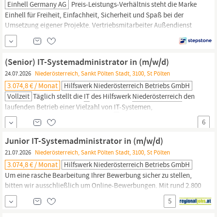
Einhell Germany AG
Preis-Leistungs-Verhältnis steht die Marke
Einhell für Freiheit, Einfachheit, Sicherheit und Spaß bei der
Umsetzung eigener Projekte. Vertriebsmitarbeiter Außendienst
(m/w/d) – PLZ-Bereiche A-1, tlw. A-2, tlw. A-3, tlw. A-7 (Wien, tlw.
Niederösterreich,
tlw. Burgenland) Umfassende außendienstliche
Betreuung der bestehenden Kunden Gewinnung von...
(Senior) IT-Systemadministrator in (m/w/d)
24.07.2026
Niederösterreich, Sankt Pölten Stadt, 3100, St Pölten
3.074,8 € / Monat
Hilfswerk Niederösterreich Betriebs GmbH
Vollzeit
Täglich stellt die
IT
des Hilfswerk
Niederösterreich
den
laufenden Betrieb einer Vielzahl von
IT
-Systemen,
Fachapplikationen und Endgeräten an 100 Standorten bei rund
6
2.800 Mitarbeiter innen sicher. Cloud oder OnPrem? Citrix oder
VMWare? Digitale Pflegedokumentation oder Notrufzentrale? Bei
Junior IT-Systemadministrator in (m/w/d)
uns wird dir sicher nicht...
21.07.2026
Niederösterreich, Sankt Pölten Stadt, 3100, St Pölten
3.074,8 € / Monat
Hilfswerk Niederösterreich Betriebs GmbH
Um eine rasche Bearbeitung Ihrer Bewerbung sicher zu stellen,
bitten wir ausschließlich um Online-Bewerbungen. Mit rund 2.800
Mitarbeiter innen zählt das Hilfswerk
Niederösterreich
zu den
5
größten Arbeitgebern
Niederösterreichs.
Das Jobangebot reicht
von der mobilen Pflege, Betreuung und Therapie über die