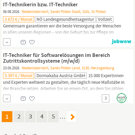
vergünstigter privater Internettarif bei Magenta Firmenevents Wir
IT-Technikerin bzw. IT-Techniker
bieten einen hohen...
06.08.2026
Niederösterreich, Sankt Pölten Stadt, 3101, St Pölten
3.672 € / Monat
NÖ Landesgesundheitsagentur
Vollzeit
Gemeinsam garantieren wir die beste Versorgung der Menschen
in allen unseren Regionen – von der Geburt bis zur Pflege im
hohen Alter. Für das Universitätsklinikum St. Pölten-Lilienfeld,
Standort St. Pölten suchen wir mit sofortiger Wirkung eine
IT
-
Technikerin bzw. einen
IT
-Techniker in der Abteilung Technik in
IT-Techniker für Softwarelösungen im Bereich
Vollzeit Als
IT
-Technikerin bzw.
Zutrittskontrollsysteme (m/w/d)
23.05.2026
Niederösterreich, Sankt Pölten Land, 3130, Herzogenburg
3.397 € / Monat
Dormakaba Austria GmbH
15.000 Expertinnen
und Experten weltweit zu gestalten, die täglich neue Maßstäbe in
der Branche setzen. Arbeiten Sie an einem Ort, an dem Sie zählen
- bewerben Sie sich jetzt!
IT
-Techniker für Softwarelösungen im
3
Bereich Zutrittskontrollsysteme (m/w/d) 3130 Herzogenburg Sie
verbinden
IT
-Know-how mit technischer Praxis und sind gerne...
1
2
3
4
5
…