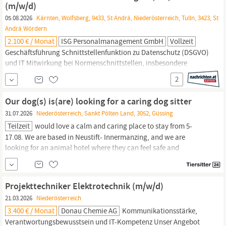
careful...
(m/w/d)
05.08.2026
Kärnten, Wolfsberg, 9433, St Andrä, Niederösterreich, Tulln, 3423, St
Andrä Wördern
2.100 € / Monat
ISG Personalmanagement GmbH
Vollzeit
Geschäftsführung Schnittstellenfunktion zu Datenschutz (DSGVO)
und
IT
Mitwirkung bei Normenschnittstellen, insbesondere
ISO/IEC 9001 und IMS im Unternehmen Ihr Profil Abgeschlossene
2
Ausbildung im Bereich
IT
, Informationssicherheit oder eine
vergleichbare Qualifikation Fundierte Kenntnisse der ISO/IEC
Our dog(s) is(are) looking for a caring dog sitter
27001 Verständnis für rechtliche...
31.07.2026
Niederösterreich, Sankt Pölten Land, 3052, Güssing
Teilzeit
would love a calm and caring place to stay from 5-
17.08. We are based in Neustift- Innermanzing, and we are
looking for an animal hotel where they can feel safe and
comfortable. Kaiser and Melody are friendly dogs and enjoys
being around people.
It
would mean a lot to us to know they are
in good hands with someone who truly enjoys spending time with
Projekttechniker Elektrotechnik (m/w/d)
dogs.
21.03.2026
Niederösterreich
3.400 € / Monat
Donau Chemie AG
Kommunikationsstärke,
Verantwortungsbewusstsein und
IT
-Kompetenz Unser Angebot