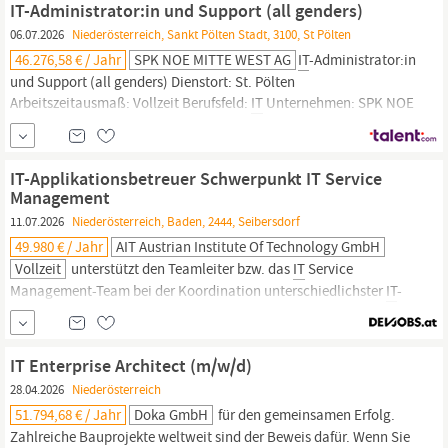
IT-Administrator:in und Support (all genders)
Kinderbetreuung oder Lernhilfe...
06.07.2026
Niederösterreich, Sankt Pölten Stadt, 3100, St Pölten
46.276,58 € / Jahr
SPK NOE MITTE WEST AG
IT
-Administrator:in
und Support (all genders) Dienstort: St. Pölten
Arbeitszeitausmaß: Vollzeit Berufsfeld:
IT
Unternehmen: SPK NOE
MITTE WEST AG Erfolg durch Vielfalt Gute Verkehrs­anbindung
Organisationen & Veranstaltungen Mitarbeiter­rabatte Learning &
Development Die Sparkasse
Niederösterreich
Mitte West ist...
IT-Applikationsbetreuer Schwerpunkt IT Service
Management
11.07.2026
Niederösterreich, Baden, 2444, Seibersdorf
49.980 € / Jahr
AIT Austrian Institute Of Technology GmbH
Vollzeit
unterstützt den Teamleiter bzw. das
IT
Service
Management-Team bei der Koordination unterschiedlichster
IT
-
Projekttätigkeiten mit Schwerpunkt Businessapplikation. Als
Schnittstelle zwischen den operativen Fachabteilungen (also
unsere Forscher:innen) und dem ITO- Bereich übernimmst Du
IT Enterprise Architect (m/w/d)
nach einer gründlichen Einschulung die Verantwortung
28.04.2026
Niederösterreich
51.794,68 € / Jahr
Doka GmbH
für den gemeinsamen Erfolg.
Zahlreiche Bauprojekte weltweit sind der Beweis dafür. Wenn Sie