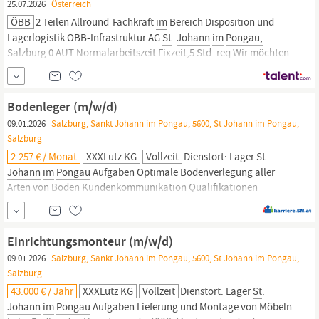
25.07.2026
Österreich
ÖBB
2 Teilen Allround-Fachkraft
im
Bereich Disposition und
Lagerlogistik ÖBB-Infrastruktur AG
St
.
Johann
im
Pongau,
Salzburg 0 AUT Normalarbeitszeit Fixzeit,5 Std. req Wir möchten
neue Wege gehen. Und neue Wege schaffen. Heute. Für morgen.
Für uns. Jetzt Teil des werden! Wir sorgen dafür,...
Bodenleger (m/w/d)
09.01.2026
Salzburg, Sankt Johann im Pongau, 5600, St Johann im Pongau,
Salzburg
2.257 € / Monat
XXXLutz KG
Vollzeit
Dienstort: Lager
St
.
Johann
im
Pongau
Aufgaben Optimale Bodenverlegung aller
Arten von Böden Kundenkommunikation Qualifikationen
Idealerweise abgeschlossene Berufsausbildung als Bodenleger
oder Berufserfahrung in diesem Bereich Führerschein B ist
Voraussetzung Sorgfältige, genaue Arbeitsweise und...
Einrichtungsmonteur (m/w/d)
09.01.2026
Salzburg, Sankt Johann im Pongau, 5600, St Johann im Pongau,
Salzburg
43.000 € / Jahr
XXXLutz KG
Vollzeit
Dienstort: Lager
St
.
Johann
im
Pongau
Aufgaben Lieferung und Montage von Möbeln