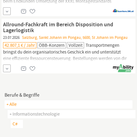
beim Endkunden Umsetzung der XXXL Montagestandards
Kundenbegeisterung durch perfekte Montagen Qualifikationen
Abgeschlossene Berufsausbildung als Tischler oder erste
Erfahrung in der Möbelmontage bzw. in einem vergleichbaren...
Allround-Fachkraft im Bereich Disposition und
Lagerlogistik
23.07.2026
Salzburg, Sankt Johann im Pongau, 5600, St Johann im Pongau
42.807,1 € / Jahr
ÖBB-Konzern
Vollzeit
Transportmengen
bringst du dein organisatorisches Geschick ein und unterstützt
eine effiziente Ressourcensteuerung. Bestellungen werden von dir
selbstständig durchgeführt, Liefertermine überwacht und
notwendige Urgenzen rechtzeitig bearbeitet. Darüber hinaus
pflegst du die relevanten Daten in den eingesetzten
IT
-Systemen.
Für die Koordination der...
Berufe & Begriffe
+ Alle
+ Informationstechnologie
C#