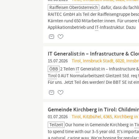
Raiffeisen Oberösterreich
dafür, dass du fach
RAITEC GmbH als Teil der Raiffeisengruppe besc
Kärnten rund 650 Mitarbeiter:innen. Für unsere
Applikationsbetrieb und
IT
-Infrastruktur. Dazu
IT Generalist:in – Infrastructure & Cl
15.07.2026
Tirol, Innsbruck Stadt, 6020, Innsb
ÖBB
2 Teilen
IT
Generalist:in – Infrastructure 
Tirol
0 AUT Normalarbeitszeit Gleitzeit Std. r
Für uns. Jetzt Teil des werden! Die BBT SE ist e
Gemeinde Kirchberg in Tirol: Childmi
01.07.2026
Tirol, Kitzbühel, 6365, Kirchberg in 
Teilzeit
Our home in Gemeinde Kirchberg in
Ti
to spend time with our 3–5 year old.
It
’s importa
a natural, caring way. We’re hoping for regular 