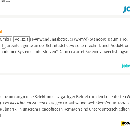
aft...
al
t GmbH
Vollzeit
IT
-Anwendungsbetreuer (w/m/d) Standort: Raum
Tirol
|
ür
IT
, arbeiten gerne an der Schnittstelle zwischen Technik und Produktio
oderner Systeme unterstützen? Dann erwartet Sie eine abwechslungsre
eine umfangreiche Selektion einzigartiger Betriebe in den beliebtesten W
. Bei VAYA bieten wir erstklassigen Urlaubs- und Wohnkomfort in Top-L
ulinarik. In unserem Headoffice in Kematen sind unsere unterschiedlic
IT