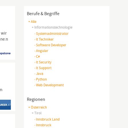
Berufe & Begriffe
+ Alle
+ Informationstechnologie
 wir
-
Systemadministrator
ine:n
-
It Techniker
-
Software Developer
-
Angular
-
C#
-
It Security
-
It Support
-
Java
-
Python
-
Web Development
im
Regionen
+ Österreich
+ Tirol
-
Innsbruck Land
-
Innsbruck