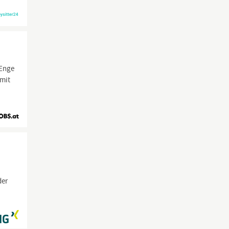
 Enge
 mit
der