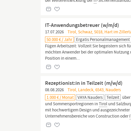
der Weiterentwicklung der
IT
-Sicherheitslandsch
IT-Anwendungsbetreuer (w/m/d)
17.07.2026
Tirol, Schwaz, 5018, Hart im Zillert
50.000 € / Jahr
Ergatis Personalmanagemen
Fügen Arbeitszeit: Vollzeit Sie begeistern sich f
möchten Anwender bei der optimalen Nutzung m
Position in einem...
Rezeptionist:in in Teilzeit (m/w/d)
08.08.2026
Tirol, Landeck, 6543, Nauders
1.000 € / Monat
VAYA Nauders
Teilzeit
über 
und Sommersportregionen in
Tirol
und Salzburg
mit hochwertigem Design und ausgezeichneter K
Unternehmensbereiche von Construction oder