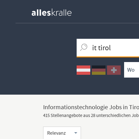
Keywortsuche
Ortssuche
Umkreissuche
Arbeitsform
Informationstechnologie Jobs in Tiro
415 Stellenangebote aus 28 unterschiedlichen Jo
Sortierung