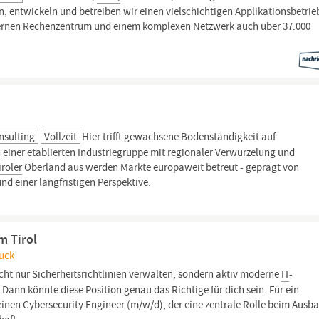
n, entwickeln und betreiben wir einen vielschichtigen Applikationsbetri
dernen Rechenzentrum und einem komplexen Netzwerk auch über 37.000
nsulting
Vollzeit
Hier trifft gewachsene Bodenständigkeit auf
n einer etablierten Industriegruppe mit regionaler Verwurzelung und
iroler
Oberland aus werden Märkte europaweit betreut - geprägt von
nd einer langfristigen Perspektive.
m Tirol
ruck
cht nur Sicherheitsrichtlinien verwalten, sondern aktiv moderne
IT
-
Dann könnte diese Position genau das Richtige für dich sein. Für ein
inen Cybersecurity Engineer (m/w/d), der eine zentrale Rolle beim Ausb