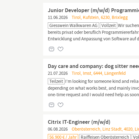
Junior Developer (m/w/d) Programmi
11.06.2026
Tirol, Kufstein, 6230, Brixlegg
Giesswein Walkwaren AG
Vollzeit
Wir suchen
bereits privat oder beruflich Programmiererfah
Entwicklung und Anpassung von Software auf d
Day care and company: dog sitter ne
21.07.2026
Tirol, Imst, 6444, Längenfeld
Teilzeit
I’m looking for someone kind and reli
depending on what works best, and mainly invol
one-time request and I would need help as soon 
Citrix IT-Engineer (m/w/d)
06.08.2026
Oberösterreich, Linz Stadt, 4020, Li
56.900 € / Jahr
Raiffeisen Oberösterreich
Vol