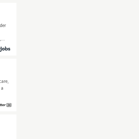
oder
...
care,
 a