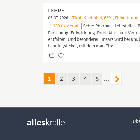
LEHRE.
06.07.2026
Tirol, Kitzbühel, 6391, Fieberbrunn
1.250 € / Monat
Gebro Pharma
Lehrstelle
fü
Forschung, Entwicklung, Produktion und Vertrieb 
entfalten. Und besonderer Einsatz wird bei uns 
Lehrlingsticket, mit dem man
Tirol
...
1
2
3
4
5
…
Übe