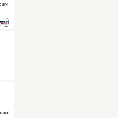
eb und
au und