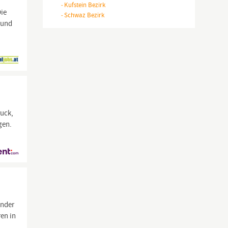
-
Kufstein Bezirk
Die
-
Schwaz Bezirk
 und
ruck,
gen.
inder
ren in