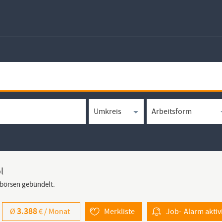
l
bbörsen gebündelt.
3.388
Ø
€ /
Monat
Merkliste
Job-
Alarm
aktiv