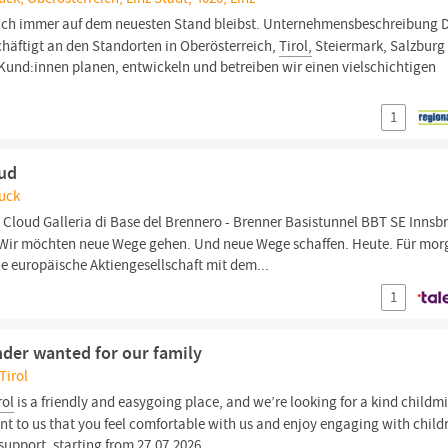
lich immer auf dem neuesten Stand bleibst. Unternehmensbeschreibung 
häftigt an den Standorten in Oberösterreich,
Tirol,
Steiermark, Salzburg
 Kund:innen planen, entwickeln und betreiben wir einen vielschichtigen
1
oud
ruck
& Cloud Galleria di Base del Brennero - Brenner Basistunnel BBT SE Innsb
eq Wir möchten neue Wege gehen. Und neue Wege schaffen. Heute. Für mor
ine europäische Aktiengesellschaft mit dem...
1
nder wanted for our family
Tirol
rol
is a friendly and easygoing place, and we’re looking for a kind childm
nt to us that you feel comfortable with us and enjoy engaging with child
support, starting from 27.07.2026.