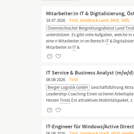
Mitarbeiter:in IT & Digitalisierung, Ö
18.07.2026
Tirol, Innsbruck Land, 6410, Telfs
Österreichischer Bergrettungsdienst Land Tiro
unterstützen. Es gibt viele Aufgaben, welche in
eine:n Mitarbeiter:in im Bereich
IT
& Digitalisie
Mitarbeiter:in
IT
&
IT Service & Business Analyst (m/w/d)
08.08.2026
Tirol
Berger Logistik GmbH
Geschäftsführung Attra
Leadership-Coaching Einen sicheren Arbeitsplatz 
Herzen
Tirols
Ein attraktives Mobilitätspaket, z
IT-Engineer für Windows/Active Direc
06.08.2026
Tirol, Innsbruck Stadt, 6020, Innsbr