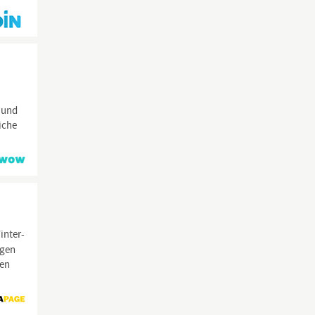
n und
iche
inter-
agen
hen