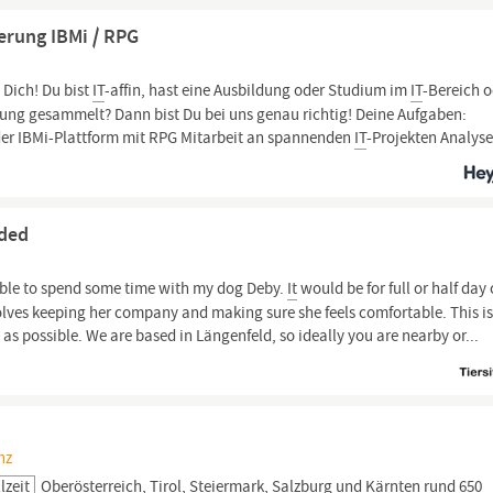
erung IBMi / RPG
 Dich! Du bist
IT
-affin, hast eine Ausbildung oder Studium im
IT
-Bereich 
rung gesammelt? Dann bist Du bei uns genau richtig! Deine Aufgaben:
er IBMi-Plattform mit RPG Mitarbeit an spannenden
IT
-Projekten Analyse,
eded
able to spend some time with my dog Deby.
It
would be for full or half day 
ves keeping her company and making sure she feels comfortable. This is
as possible. We are based in Längenfeld, so ideally you are nearby or...
nz
lzeit
Oberösterreich,
Tirol,
Steiermark, Salzburg und Kärnten rund 650