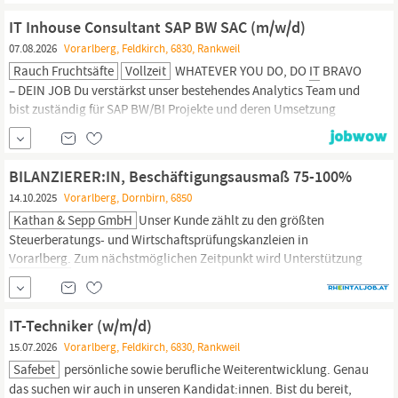
Fachbereiche sowie externe Partneren.
IT Inhouse Consultant SAP BW SAC (m/w/d)
07.08.2026
Vorarlberg, Feldkirch, 6830, Rankweil
Rauch Fruchtsäfte
Vollzeit
WHATEVER YOU DO, DO
IT
BRAVO
– DEIN JOB Du verstärkst unser bestehendes Analytics Team und
bist zuständig für SAP BW/BI Projekte und deren Umsetzung
Anhand der definierten Anforderungen aus den Fachbereichen bist
du mit der weiteren Konzeption sowie Umsetzung der benötigen
Reportinglösungen (auf Basis von SAP BWoder SAC)
BILANZIERER:IN, Beschäftigungsausmaß 75-100%
14.10.2025
Vorarlberg, Dornbirn, 6850
Kathan & Sepp GmbH
Unser Kunde zählt zu den größten
Steuerberatungs- und Wirtschaftsprüfungskanzleien in
Vorarlberg.
Zum nächstmöglichen Zeitpunkt wird Unterstützung
für den Standort Dornbirn gesucht.IHRE AUFGABENBei unserem
Kunden können Sie sich auf vielfältige Aufgaben freuen. Dazu
gehören die Erstellung von Jahresabschlüssen,
IT-Techniker (w/m/d)
Überschussrechnungen und
15.07.2026
Vorarlberg, Feldkirch, 6830, Rankweil
Safebet
persönliche sowie berufliche Weiterentwicklung. Genau
das suchen wir auch in unseren Kandidat:innen. Bist du bereit,