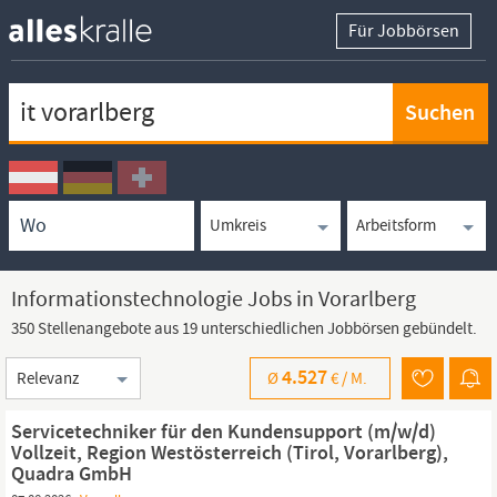
Für Jobbörsen
Keywortsuche
Ortssuche
Umkreissuche
Arbeitsform
Informationstechnologie Jobs in Vorarlberg
350 Stellenangebote aus 19 unterschiedlichen Jobbörsen gebündelt.
Sortierung
4.527
Ø
€ /
M.
Servicetechniker für den Kundensupport (m/w/d)
Vollzeit, Region Westösterreich (Tirol, Vorarlberg),
Quadra GmbH