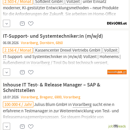
2.503 € / Monat
Softdent GmbH
Vollzeit
unter Einsatz
moderner, KI-gestützter Entwicklungsmethoden – neue Produkte
für die Anforderungen der Zukunft. Sie arbeiten im Home-Office
oder an einem unserer Standorte in
Vorarlberg,
Tirol oder Wien.
Für diese Position gilt ein kollektivvertragliches Mindestentgelt
der
IT
-Industrie (2022) für Berufseinsteiger von brutto
IT-Support- und Systemtechniker:in (m/w/d)
06.08.2026
Vorarlberg, Dornbirn, 6850
2.156 € / Monat
Kassencenter Drexel Vertriebs GmbH
Vollzeit
IT
-Support- und Systemtechniker:in (m/w/d) Vollzeit | Hohenems |
Außendienst in
Vorarlberg
/ Tirol Du bist technisch versiert,
arbeitest gerne lösungsorientiert und behältst auch bei
anspruchsvollen Supportfällen einen kühlen Kopf? Dann freuen
wir uns darauf, dich kennenzulernen! Das Kassencenter Drexel
Inhouse IT Test- & Release Manager – SAP &
Vertriebs GmbH in Hohenems betreut Unternehmen in
Vorarlberg
Schnittstellen
&
18.07.2026
Vorarlberg, Bregenz, 6900, Vorarlberg
100.000 € / Jahr
Julius Blum GmbH in
Vorarlberg
sucht eine:n
erfahrene:n Testmanager:in zur Weiterentwicklung von Test- und
Releasemanagementprozessen. Sie steuern Projekte von
Teststrategie bis Durchführung und verantworten SAP-Releases,
sichern stabile Übergänge in den Betrieb und beraten