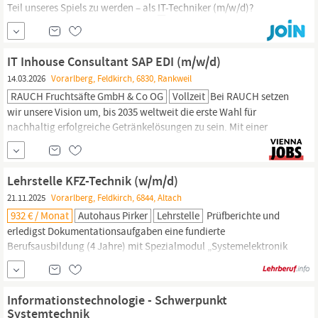
Teil unseres Spiels zu werden – als
IT
-Techniker (m/w/d)?
Aufgaben Safebet sucht einen
IT
Support Analysten (m/w/x), der
unser Team verstärkt. Wachse mit uns, bring neue Ideen ein und
entwickle Produkte, die das...
IT Inhouse Consultant SAP EDI (m/w/d)
14.03.2026
Vorarlberg, Feldkirch, 6830, Rankweil
RAUCH Fruchtsäfte GmbH & Co OG
Vollzeit
Bei RAUCH setzen
wir unsere Vision um, bis 2035 weltweit die erste Wahl für
nachhaltig erfolgreiche Getränkelösungen zu sein. Mit einer
starken Marktposition gestalten wir die Getränkewelt als
Familienunternehmen bereits seit 1919. Seit unserer Gründung ist
Rankweil der Stammsitz von RAUCH. Am Anfang eine kleine
Lehrstelle KFZ-Technik (w/m/d)
Mosterei, heute der Arbeitsplatz von rund 600...
21.11.2025
Vorarlberg, Feldkirch, 6844, Altach
932 € / Monat
Autohaus Pirker
Lehrstelle
Prüfberichte und
erledigst Dokumentationsaufgaben eine fundierte
Berufsausbildung (4 Jahre) mit Spezialmodul „Systemelektronik
oder Hochvolt-Antriebe“ und bei Bedarf Unterstützung bei der
Matura Das bringst du mit einen positiven Pflichtschulabschluss
Begeisterung für Mechanik und Elektronik technisches
Informationstechnologie - Schwerpunkt
Verständnis und
IT
Systemtechnik