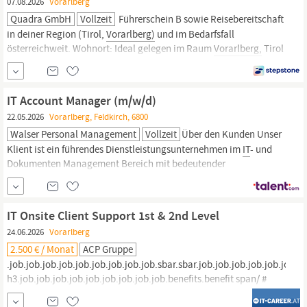
07.08.2026
Vorarlberg
Quadra GmbH
Vollzeit
Führerschein B sowie Reisebereitschaft
in deiner Region (Tirol,
Vorarlberg)
und im Bedarfsfall
österreichweit. Wohnort: Ideal gelegen im Raum
Vorarlberg,
Tirol
Sicherheit & Kultur: Ein krisensicherer Arbeitsplatz in einem
internationalen Konzern mit spürbar familiärem Betriebsklima.
Ausstattung: Ein moderner Firmen-PKW (inkl. E...
IT Account Manager (m/w/d)
22.05.2026
Vorarlberg, Feldkirch, 6800
Walser Personal Management
Vollzeit
Über den Kunden Unser
Klient ist ein führendes Dienstleistungsunternehmen im
IT
- und
Dokumenten Management Bereich mit bedeutender
Marktstellung und konkreten Wachstumszielen. Um die weitere
Expansion erfolgreich zu gestalten, verstärkt das Unternehmen
sein Vertriebsteam im Gebiet
Vorarlberg
und sucht einen
IT Onsite Client Support 1st & 2nd Level
24.06.2026
Vorarlberg
2.500 € / Monat
ACP Gruppe
.job.job.job.job.job.job.job.job.job.sbar.sbar.job.job.job.job.job.job.jo
h3.job.job.job.job.job.job.job.job.job.benefits.benefit span/ #
sourceMappingURL=cleanJobPosting.css.map /
IT
Onsite Client