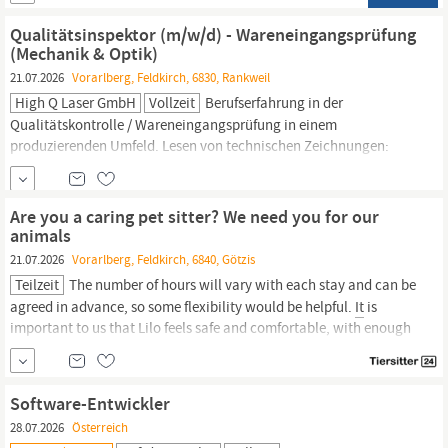
Support 1st & 2nd Level Ranshofen m, w, d 38.5h/Woche > € 2500
Als einer der
Qualitätsinspektor (m/w/d) - Wareneingangsprüfung
(Mechanik & Optik)
21.07.2026
Vorarlberg, Feldkirch, 6830, Rankweil
High Q Laser GmbH
Vollzeit
Berufserfahrung in der
Qualitätskontrolle / Wareneingangsprüfung in einem
produzierenden Umfeld. Lesen von technischen Zeichnungen:
Sicherer Umgang mit dem Interpretieren komplexer technischer
Zeichnungen, einschließlich Form- und Lagetoleranzen (GD&T).
IT
-Grundkenntnisse: Routinierter Umgang mit MS Office-
Are you a caring pet sitter? We need you for our
Anwendungen für die Datenerfassung und die
animals
21.07.2026
Vorarlberg, Feldkirch, 6840, Götzis
Teilzeit
The number of hours will vary with each stay and can be
agreed in advance, so some flexibility would be helpful.
It
is
important to us that Lilo feels safe and comfortable, with enough
attention, feeding, and calm companionship during their stay.
Software-Entwickler
28.07.2026
Österreich