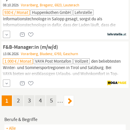
08.10.2025
Vorarlberg, Bregenz, 6923, Lauterach
930 € / Monat
Huppenkothen GmbH
Lehrstelle
Informationstechnologe in Salopp gesagt, sorgst du als
Informationstechnologe in dafür, dass der Laden läuft, dass die
PC-Arbeitsplätze eingerichtet und gewartet sind und alle
IT
-
Geräte ihren Dienst verrichten. Du unterstützt Mitarbeiter bei
technischen Fragen und darfst neue betriebliche
IT
-Umgebungen
F&B-Manager:in (m/w/d)
mitgestalten. Lehrstart : August...
13.06.2026
Vorarlberg, Bludenz, 6793, Gaschurn
1.000 € / Monat
VAYA Post Montafon
Vollzeit
den beliebtesten
Winter- und Sommersportregionen in Tirol und Salzburg. Bei
VAYA bieten wir erstklassigen Urlaubs- und Wohnkomfort in Top-
Lagen mit hochwertigem Design und ausgezeichneter Kulinarik.
In unserem Headoffice in Kematen sind unsere unterschiedlichen
Unternehmensbereiche von Construction oder
IT
über Finance
und HR bis Commercial und...
1
2
3
4
5
…
Berufe & Begriffe
+ Alle