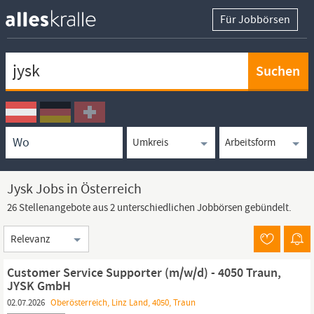
Für Jobbörsen
Keywortsuche
Ortssuche
Umkreissuche
Arbeitsform
Jysk Jobs in Österreich
26 Stellenangebote aus 2 unterschiedlichen Jobbörsen gebündelt.
Sortierung
Customer Service Supporter (m/w/d) - 4050 Traun,
JYSK GmbH
02.07.2026
Oberösterreich, Linz Land, 4050, Traun