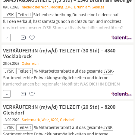
allen Bereichen –
09.07.2026
Niederösterreich, Mödling, 2345, Brunn am Gebirge
JYSK
Teilzeit
Stellenbeschreibung Du hast eine Leidenschaft
für den Verkauf, hast samstags noch nichts zu tun und möchtest
uns in einem unserer
JYSK
Stores aktiv als Aushilfe unterstützen?
Dann komm ins #TeamJYSK WAS WIR DIR BIETEN die Option
auch in einer geringfügigen Beschäftigung vollwertiges Mitglied
im #TeamJYSK zu sein du lernst mithilfe unseres modernen e...
VERKÄUFER:IN (m/w/d) TEILZEIT (30 Std) – 4840
Vöcklabruck
26.06.2026
Österreich
JYSK
Teilzeit
% Mitarbeiterrabatt auf das gesamte
JYSK
-
Sortiment echte Entwicklungsmöglichkeiten und interne
Karrierechancen bei regionaler Mobilität WAS DICH IN DEINEM
NÄCHSTEN JOB ERWARTET Als Verkäufer/in in unserem Store
erwartet dich ein abwechslungsreicher und dynamischer
Arbeitsalltag, denn: du wirst zum Beratungs- und Verkaufsprofi in
VERKÄUFER:IN (m/w/d) TEILZEIT (20 Std) – 8200
allen Bereichen –
Gleisdorf
13.06.2026
Steiermark, Weiz, 8200, Gleisdorf
JYSK
Teilzeit
% Mitarbeiterrabatt auf das gesamte
JYSK
-
Sortiment echte Entwicklungsmöglichkeiten und interne