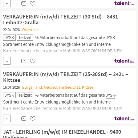
erwartet dich ein abwechslungsreicher und dynamischer
Arbeitsalltag, denn: du wirst zum Beratungs- und Verkaufsprofi in
VERKÄUFER:IN (m/w/d) TEILZEIT (30 Std) – 8431
allen Bereichen –
Leibnitz-Gralla
22.07.2026
Österreich
JYSK
Teilzeit
% Mitarbeiterrabatt auf das gesamte
JYSK
-
Sortiment echte Entwicklungsmöglichkeiten und interne
Karrierechancen bei regionaler Mobilität WAS DICH IN DEINEM
NÄCHSTEN JOB ERWARTET Als Verkäufer/in in unserem Store
erwartet dich ein abwechslungsreicher und dynamischer
Arbeitsalltag, denn: du wirst zum Beratungs- und Verkaufsprofi in
VERKÄUFER:IN (m/w/d) TEILZEIT (25-30Std) – 2421 –
allen Bereichen –
Kittsee
16.07.2026
Burgenland, Neusiedl am See, 2421, Kittsee
JYSK
Teilzeit
% Mitarbeiterrabatt auf das gesamte
JYSK
-
Sortiment echte Entwicklungsmöglichkeiten und interne
Karrierechancen bei regionaler Mobilität WAS DICH IN DEINEM
NÄCHSTEN JOB ERWARTET Als Verkäufer/in in unserem Store
erwartet dich ein abwechslungsreicher und dynamischer
Arbeitsalltag, denn: du wirst zum Beratungs- und Verkaufsprofi in
JAT - LEHRLING (m/w/d) IM EINZELHANDEL - 9400
allen Bereichen –
Wolfsberg