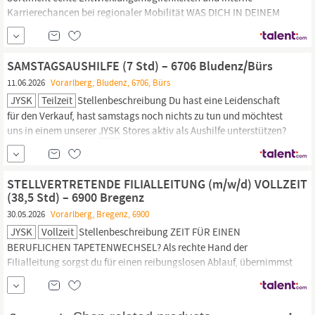
Karrierechancen bei regionaler Mobilität WAS DICH IN DEINEM
NÄCHSTEN JOB ERWARTET Als Verkäufer/in in unserem Store
erwartet dich ein abwechslungsreicher und dynamischer
Arbeitsalltag, denn: du wirst zum Beratungs- und Verkaufsprofi in
SAMSTAGSAUSHILFE (7 Std) – 6706 Bludenz/Bürs
allen Bereichen –
11.06.2026
Vorarlberg, Bludenz, 6706, Bürs
JYSK
Teilzeit
Stellenbeschreibung Du hast eine Leidenschaft
für den Verkauf, hast samstags noch nichts zu tun und möchtest
uns in einem unserer
JYSK
Stores aktiv als Aushilfe unterstützen?
Dann komm ins #TeamJYSK WAS WIR DIR BIETEN die Option
auch in einer geringfügigen Beschäftigung vollwertiges Mitglied
im #TeamJYSK zu sein du lernst mithilfe unseres modernen e...
STELLVERTRETENDE FILIALLEITUNG (m/w/d) VOLLZEIT
(38,5 Std) – 6900 Bregenz
30.05.2026
Vorarlberg, Bregenz, 6900
JYSK
Vollzeit
Stellenbeschreibung ZEIT FÜR EINEN
BERUFLICHEN TAPETENWECHSEL? Als rechte Hand der
Filialleitung sorgst du für einen reibungslosen Ablauf, übernimmst
bei Bedarf gerne Verantwortung und triffst Entscheidungen im
Sinne unserer
JYSK
Values. Nicht nur die Zufriedenheit unserer
Kund:innen steht für dich im Mittelpunkt, sondern auch die