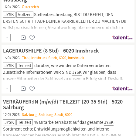
16.07.2026
Österreich
JYSK
Vollzeit
Stellenbeschreibung BIST DU BEREIT, DEN
ERSTEN SCHRITT AUF DEINER KARRIERELEITER ZU MACHEN? Du
willst praxisnah lernen, Verantwortung übernehmen und dich in
einem abwechslungsreichen Arbeitsalltag weiterentwickeln?
Bewirb dich jetzt und starte deine Lehre bei
JYSK
! WAS WIR DIR
BIETEN ein attraktives, überdurchschnittliches Gehalt
LAGERAUSHILFE (8 Std) - 6020 Innsbruck
15.07.2026
Tirol, Innsbruck Stadt, 6020, Innsbruck
JYSK
Teilzeit
darüber, wie wir deine Daten verarbeiten.
Zusätzliche Informationen WIR SIND
JYSK
Wir glauben, dass
unsere Mitarbeiter der Schlüssel zu unserem Erfolg sind. Deshalb
bemühen wir uns, ihnen Entwicklungsmöglichkeiten zu bieten
und neue Herausforderungen innerhalb von
JYSK
zu finden. Seit
unser Gründer, Lars Larsen, 1979 seinen ersten...
VERKÄUFER:IN (m/w/d) TEILZEIT (20-35 Std) - 5020
Salzburg
12.07.2026
Salzburg, Salzburg Stadt, 5020
JYSK
Teilzeit
% Mitarbeiterrabatt auf das gesamte
JYSK
-
Sortiment echte Entwicklungsmöglichkeiten und interne
Karrierechancen bei regionaler Mobilität WAS DICH IN DEINEM