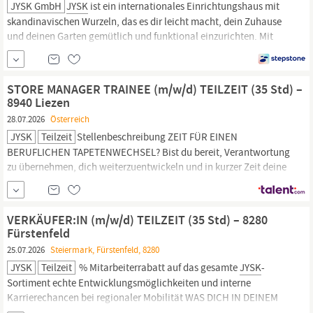
JYSK GmbH
JYSK
ist ein internationales Einrichtungshaus mit
skandinavischen Wurzeln, das es dir leicht macht, dein Zuhause
und deinen Garten gemütlich und funktional einzurichten. Mit
mehr als 3500 Filialen und Webshops in 49 Ländern ist
JYSK
immer in der Nähe, mit einem großartigen Angebot und
kompetentem Service, bei dem die Kunden sich
STORE MANAGER TRAINEE (m/w/d) TEILZEIT (35 Std) –
8940 Liezen
28.07.2026
Österreich
JYSK
Teilzeit
Stellenbeschreibung ZEIT FÜR EINEN
BERUFLICHEN TAPETENWECHSEL? Bist du bereit, Verantwortung
zu übernehmen, dich weiterzuentwickeln und in kurzer Zeit deine
Karriere als Filialleitung zu starten? Dann bewirb dich für das
JYSK
Store Manager Trainee Programm! In nur 9 Monaten,
inklusive fünf Wochen interaktiver Schulung, wirst du alles
VERKÄUFER:IN (m/w/d) TEILZEIT (35 Std) – 8280
lernen, um deinen eigenen
JYSK
-Store zu führen –
Fürstenfeld
25.07.2026
Steiermark, Fürstenfeld, 8280
JYSK
Teilzeit
% Mitarbeiterrabatt auf das gesamte
JYSK
-
Sortiment echte Entwicklungsmöglichkeiten und interne
Karrierechancen bei regionaler Mobilität WAS DICH IN DEINEM
NÄCHSTEN JOB ERWARTET Als Verkäufer/in in unserem Store