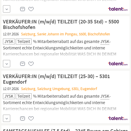
NÄCHSTEN JOB ERWARTET Als Verkäufer/in in unserem Store
erwartet dich ein abwechslungsreicher und dynamischer
Arbeitsalltag, denn: du wirst zum Beratungs- und Verkaufsprofi in
VERKÄUFER:IN (m/w/d) TEILZEIT (20-35 Std) – 5500
allen Bereichen –
Bischofshofen
12.07.2026
Salzburg, Sankt Johann im Pongau, 5500, Bischofshofen
JYSK
Teilzeit
% Mitarbeiterrabatt auf das gesamte
JYSK
-
Sortiment echte Entwicklungsmöglichkeiten und interne
Karrierechancen bei regionaler Mobilität WAS DICH IN DEINEM
NÄCHSTEN JOB ERWARTET Als Verkäufer/in in unserem Store
erwartet dich ein abwechslungsreicher und dynamischer
Arbeitsalltag, denn: du wirst zum Beratungs- und Verkaufsprofi in
VERKÄUFER:IN (m/w/d) TEILZEIT (25-30) – 5301
allen Bereichen –
Eugendorf
12.07.2026
Salzburg, Salzburg Umgebung, 5301, Eugendorf
JYSK
Teilzeit
% Mitarbeiterrabatt auf das gesamte
JYSK
-
Sortiment echte Entwicklungsmöglichkeiten und interne
Karrierechancen bei regionaler Mobilität WAS DICH IN DEINEM
NÄCHSTEN JOB ERWARTET Als Verkäufer/in in unserem Store
erwartet dich ein abwechslungsreicher und dynamischer
Arbeitsalltag, denn: du wirst zum Beratungs- und Verkaufsprofi in
SAMSTAGSAUSHILFE (7,5 Std) – 2345 Brunn am Gebirge