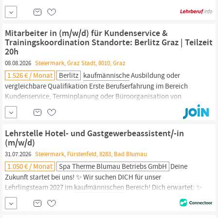
verbundenen
kaufmännisch-administrativen
Tätigkeiten durch.
Weiters kontrollierst du Wareneingänge und führst Verkaufs- und
Beratungsgespräche mit unseren Kunden. Das bringst du mit:
Mitarbeiter in (m/w/d) für Kundenservice &
Gute Schul- und Allgemeinbildung Team- und
Trainingskoordination Standorte: Berlitz Graz | Teilzeit
20h
08.08.2026
Steiermark, Graz Stadt, 8010, Graz
1.526 € / Monat
Berlitz
kaufmännische
Ausbildung oder
vergleichbare Qualifikation Erste Berufserfahrung im Bereich
Kundenservice, Terminplanung oder Büroorganisation von
Vorteil. Aber auch motivierte Berufseinsteiger innen mit einer
natürlichen Serviceorientierung sind bei uns willkommen. Du
hast ein Growth-Mindset und packst gerne mit an, arbeitest
Lehrstelle Hotel- und Gastgewerbeassistent/-in
(m/w/d)
31.07.2026
Steiermark, Fürstenfeld, 8283, Bad Blumau
1.050 € / Monat
Spa Therme Blumau Betriebs GmbH
Deine
Zukunft startet bei uns! ✨ Wir suchen DICH für unser
Lehrlingsteam 2027 im
kaufmännischen
Bereich! Dich erwartet: ✨
eine spannende Ausbildung mit vielen Möglichkeiten ein tolles
Team, das dich unterstützt beste Chancen für deine berufliche
Zukunft Du hast Lust auf eine abwechslungsreiche Ausbildung,