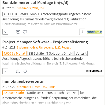
Bundzimmerer auf Montage (m/w/d)
Aufgabenbereich Betreuung und...
03.07.2026
Steiermark, Weiz, 8160
ACTIEF JOBMADE GmbH
Anforderungsprofil Abgeschlossene
Ausbildung als Zimmerer oder vergleichbare Qualifikation
Berufserfahrung im Holzbau bzw. als Bundzimmerer
vorausgesetzt Reisebereitschaft für Einsätze in der
Steiermark
1
und Wien (wöchentliche Heimkehr) Handwerkliches Geschick
sowie selbstständige Arbeitsweise Schwindelfreiheit und
Project Manager Software - Projektrealisierung
Teamgeist
04.07.2026
Steiermark, Graz Umgebung, 8120, Peggau
4.000 € / Monat
SSI Schäfer IT Solutions GmbH
Vollzeit
Ausbildung Abgeschlossene höhere technische und/oder
kaufmännische
Ausbildung im Bereich IT, Softwareentwicklung,
Logistik, Internationales Management etc. Benefits Home Office
Poolcar Paten- & Mentor- Programm No All-In-Verträge
Essenszulage Flexible Arbeitszeiten Kaffee, Tee o. Ä
Immobilienbewerter:in
Gesundheitsförderung Mitarbeitervergünstigungen Fitness
23.07.2026
Steiermark, Liezen, 8967, Haus
Angebote...
52.000 € / Jahr
Raiffeisen Oberösterreich
Vollzeit
für
Kreditentscheidungen Laufende Überprüfung der Immobilien, die
als Kreditsicherheiten dienen Durchführung von