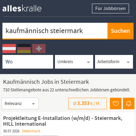
Für Jobbörsen
Keywortsuche
Ortssuche
Umkreissuche
Arbeitsform
Kaufmännisch Jobs in Steiermark
710 Stellenangebote aus 22 unterschiedlichen Jobbörsen gebündelt.
Sortierung
3.353
Ø
€ /
M.
Projektleitung E-Installation (w/m/d) - Steiermark,
HILL International
30.07.2026
Steiermark