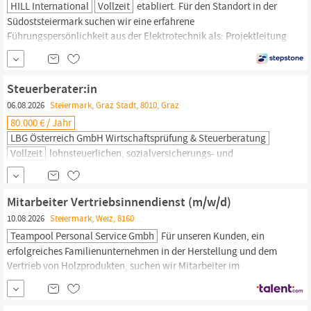
HILL International
Vollzeit
etabliert. Für den Standort in der
Südoststeiermark suchen wir eine erfahrene
Führungspersönlichkeit aus der Elektrotechnik als: Projektleitung
E-Installation (w/m/d) -
Steiermark
Teamleitung mit Weitblick –
JBG bis ca. € 90.000,- | Prämien | Firmen-PKW In dieser
verantwortungsvollen Position übernehmen Sie die vollständige
Steuerberater:in
kaufmännische
und technische Leitung eines...
06.08.2026
Steiermark, Graz Stadt, 8010, Graz
80.000 € / Jahr
LBG Österreich GmbH Wirtschaftsprüfung & Steuerberatung
Vollzeit
lohnsteuerlichen, sozialversicherungs- und
arbeitsrechtlichen Fragen, erarbeiten vielfältige wirtschaftliche
Grundlagen für Unternehmensentscheidungen und begleiten
Unternehmen bei allen damit verbundenen fachlichen und
Mitarbeiter Vertriebsinnendienst (m/w/d)
organisatorischen Themen. Mit unserer digitalen Kompetenz und
10.08.2026
Steiermark, Weiz, 8160
unseren Softwarelösungen unterstützen wir effizient organisierte,
Teampool Personal Service Gmbh
Für unseren Kunden, ein
kaufmännische
erfolgreiches Familienunternehmen in der Herstellung und dem
Vertrieb von Holzprodukten, suchen wir Mitarbeiter im
Vertriebsinnendienst (m/w/d) für den deutschsprachigen oder
internationalen Markt. Mitarbeiter Vertriebsinnendienst (m/w/d)
Standort Weiz,
Steiermark
Arbeitszeit 38.5 Stunden/Woche Ihr