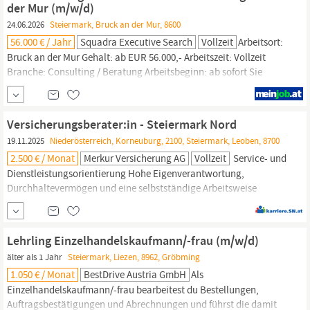
eine technische oder...
der Mur (m/w/d)
24.06.2026
Steiermark, Bruck an der Mur, 8600
56.000 € / Jahr
Squadra Executive Search
Vollzeit
Arbeitsort:
Bruck an der Mur Gehalt: ab EUR 56.000,- Arbeitszeit: Vollzeit
Branche: Consulting / Beratung Arbeitsbeginn: ab sofort Sie
verfügen über Erfahrung in der Personaldienstleistung, im
Recruiting oder im Vertrieb und möchten einen erfolgreichen
Standort in der
Steiermark
eigenverantwortlich
Versicherungsberater:in - Steiermark Nord
weiterentwickeln?
19.11.2025
Niederösterreich, Korneuburg, 2100, Steiermark, Leoben, 8700
2.500 € / Monat
Merkur Versicherung AG
Vollzeit
Service- und
Dienstleistungsorientierung Hohe Eigenverantwortung,
Durchhaltevermögen und eine selbstständige Arbeitsweise
Abgeschlossene
kaufmännische
oder technische Ausbildung
(Lehre, HAK, HTL, o.Ä.) wünschenswert, sehr gute
Deutschkenntnisse in Wort und Schrift Wir bieten Sicherheit,
Lehrling Einzelhandelskaufmann/-frau (m/w/d)
Stabilität und Planbarkeit deiner Einkommenssituation
älter als 1 Jahr
Steiermark, Liezen, 8962, Gröbming
Erfolgsbasierte
1.050 € / Monat
BestDrive Austria GmbH
Als
Einzelhandelskaufmann/-frau bearbeitest du Bestellungen,
Auftragsbestätigungen und Abrechnungen und führst die damit