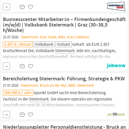
Objektbesichtigungen und fachliche Beurteilung von Immobilien
Zusammenarbeit mit Kundenberater:innen und
Entscheidungsträger:innen für die Kreditvergabe WOMIT SIE UNS
Businesscenter Mitarbeiter:in – Firmenkundengeschäft
BEGEISTERN Abgeschlossene
kaufmännische
Ausbildung sowie
(m/w/d) | Volksbank Steiermark | Graz (30–38,5
h/Woche)
22.07.2026
Steiermark, Graz Stadt, 8041, Graz Liebenau
2.857 € / Monat
Volksbank
Vollzeit
Gehalt: ab EUR 2.857
brutto/Monat Die; Volksbank
Steiermark
;lebt ein ;nachhaltiges,
regional steirisches Geschäftsmodell. Ihr Herz schlägt für die
Steiermark.
Spareinlagen aus der Region werden in Form von
Wohnbaukrediten und Unternehmensfinanzierungen wieder der
Region zugeführt. Damit sorgt die Bank für eine regionale „
Bereichsleitung Steiermark: Führung, Strategie & PKW
finanzielle...
27.07.2026
Steiermark, Bruck an der Mur, 8600, Steiermark
100.000 € / Jahr
epunkt GmbH sucht eine Bereichsleitung
(w/m/x) in der
Steiermark.
Sie steuern operativ ein regionales
Geschäft mit rund 20–25 Mitarbeitenden, verantworten Umsatz,
Ergebnis und Budget und gestalten die
Unternehmensentwicklung eng mit der Geschäftsführung. Sie
bringen mehrjährige Vertriebserfahrung, Führungserfahrung und
Niederlassungsleiter Personaldienstleistung - Bruck an