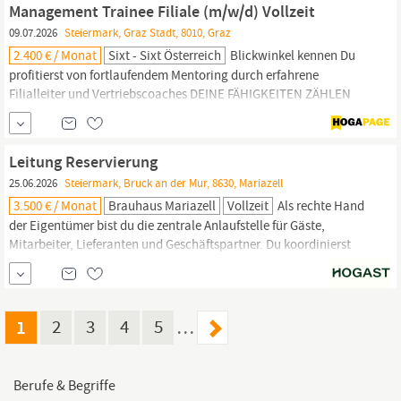
Management Trainee Filiale (m/w/d) Vollzeit
09.07.2026
Steiermark, Graz Stadt, 8010, Graz
2.400 € / Monat
Sixt - Sixt Österreich
Blickwinkel kennen Du
profitierst von fortlaufendem Mentoring durch erfahrene
Filialleiter und Vertriebscoaches DEINE FÄHIGKEITEN ZÄHLEN
Ausbildung & Erfahrung Du bringst eine fundierte
betriebswirtschaftliche Ausbildung mit - sei es durch ein Studium,
eine einschlägige Weiterbildung oder eine vergleichbare
Leitung Reservierung
Qualifikation im
kaufmännischen
Bereich
25.06.2026
Steiermark, Bruck an der Mur, 8630, Mariazell
3.500 € / Monat
Brauhaus Mariazell
Vollzeit
Als rechte Hand
der Eigentümer bist du die zentrale Anlaufstelle für Gäste,
Mitarbeiter, Lieferanten und Geschäftspartner. Du koordinierst
Reservierungen, organisierst Abläufe und unterstützt aktiv bei
administrativen,
kaufmännischen
und organisatorischen
Aufgaben. Deine Aufgaben Erste Ansprechpartnerin bzw.
1
2
3
4
5
…
Berufe & Begriffe