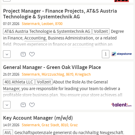
übernehmen Sie die folgenden breitgefächerten Aufgaben: Sie
betreuen die relevanten Krankenhäuser und Kliniken in Ihrer
Project Manager - Finance Projects, AT&S Austria
Region mit zwei innovativen Produkten, die seit Kurzem...
Technologie & Systemtechnik AG
07.07.2026
Steiermark, Leoben, 8700
AT&S Austria Technologie & Systemtechnik AG
Vollzeit
Degree
in Finance,
Accounting,
Business Administration, or a related
field. Proven experience in finance or
accounting
within an
international manufacturing environment. Strong knowledge of
1
finance processes,
accounting
standards, and process
improvement methodologies. Experience in project management,
General Manager - Green Oak Village Place
system...
25.07.2026
Steiermark, Mürzzuschlag, 8670, Krieglach
401 Athleta LLC
Vollzeit
About the Role As the General
Manager,
you are responsible for leading your team to deliver a
profitable store business plan. You ensure your store achieves all
key
metrics and is meeting or exceeding goals. You are the link
between the brand vision and how it comes to life in your store.
You drive profitable sales growth through all...
Key Account Manager (m/w/d)
14.07.2026
Steiermark, Graz Stadt, 8010, Graz
AVL
Geschäftspotenziale generierst du nachhaltig Neugeschäft.