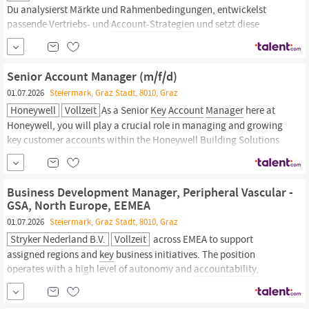
Du analysierst Märkte und Rahmenbedingungen, entwickelst
passende Vertriebs- und
Account-Strategien
und setzt diese
erfolgreich um. Mit deiner Erfahrung uns Expertise bringst du
wertvolle Impulse in unser Vertriebsteam ein und trägst so
nachhaltig zum Erfolg unseres Unternehmens bei. Du verfügst
Senior Account Manager (m/f/d)
01.07.2026
Steiermark, Graz Stadt, 8010, Graz
Honeywell
Vollzeit
As a Senior
Key
Account
Manager
here at
Honeywell, you will play a crucial role in managing and growing
key
customer
accounts
within the Honeywell Building Solutions
business unit. You will be responsible for building strong
relationships with
key
decision-makers,...
Business Development Manager, Peripheral Vascular -
GSA, North Europe, EEMEA
01.07.2026
Steiermark, Graz Stadt, 8010, Graz
Stryker Nederland B.V.
Vollzeit
across EMEA to support
assigned regions and
key
business initiatives. The position
operates with a high level of autonomy and
accountability,
requiring sound judgment and adaptability in a fast-growing,
dynamic environment. Physical & mental requirements: Medium