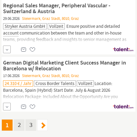
work: Exerting up to 20 kg/50 pounds of force occasionally
Regional Sales Manager, Peripheral Vascular -
and20...
Switzerland & Austria
29.06.2026
Steiermark, Graz Stadt, 8010, Graz
Stryker Austria GmbH
Vollzeit
Ensure positive and detailed
account
communication between the team and other in-house
teams, providing feedback and insights to senior management as
required. Develop and maintain strategic relationships with
key
regional and national healthcare systems,
key
accounts,
and
influential stakeholders....
German Digital Marketing Client Success Manager in
Barcelona w/ Relocation
17.06.2026
Steiermark, Graz Stadt, 8010, Graz
24.310 € / Jahr
Cross Border Talents
Vollzeit
Location:
Barcelona, Spain (Hybrid) Start Date: July & August 2026
Relocation Package: Included About the Opportunity Are you
passionate about sales, digital marketing, and helping
businesses grow? Join a dynamic international team in
Barcelona as a German Digital Marketing Client Success
Manager,
where you ll work closely with German-speaking...
1
2
3