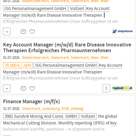
08.07.2026
Niederösterreich, Steiermark, Steiermark, Wien, Wien
ISG Personalmanagement GmbH
Vollzeit
Key
Account
Manager
(m/w/d) Rare Disease Innovative Therapien ┃
Erfolgreiches Pharmaunternehmen Unser Auftraggeber ist ein
internationales Pharmaunternehmen. Die Produkte sowie die
Mitarbeiter:innen bilden die Basis für den großen Erfolg des
Unternehmens. Zudem garantieren die laufende Forschung und
Key Account Manager (m/w/d) Rare Disease Innovative
Entwicklung die Top...
Therapien Erfolgreiches Pharmaunternehmen
01.07.2026
Niederösterreich, Steiermark, Steiermark, Wien, Wien
70.000 € / Jahr
ISG Personalmanagement GmbH
Key
Account
Manager
(m/w/d) Rare Disease Innovative Therapien
Erfolgreiches Pharmaunternehmen Unser Auftraggeber ist ein
internationales Pharmaunternehmen. Die Produkte sowie die
1
Mitarbeiter:innen bilden die Basis für den großen Erfolg des
Unternehmens. Zudem garantieren die laufende Forschung und
Finance Manager (m/f/x)
Entwicklung die Top...
31.07.2026
Steiermark, Judenburg, 8740, Zeltweg
3981 Sandvik Mining And Const. GMBH
Vollzeit
the global
Mechanical Cutting Division. Monthly reporting (IFRS) of
key
balance sheet and P&L positions – in alignment and in
collaboration with local Controlling team. Coordination and