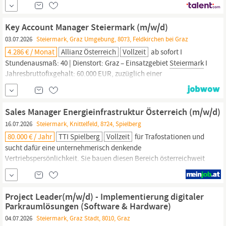
execution of yearly audits with external auditors. Regular
internal tax reporting. Participation in various local and
Key Account Manager Steiermark (m/w/d)
internationally embedded projects that impact the areas of
03.07.2026
Steiermark, Graz Umgebung, 8073, Feldkirchen bei Graz
accounting
and tax.
4.286 € / Monat
Allianz Österreich
Vollzeit
ab sofort I
Stundenausmaß: 40 | Dienstort: Graz – Einsatzgebiet
Steiermark
I
Jahresbruttofixgehalt: 60.000 EUR, zuzüglich einer
erfolgsabhängigen Bonifikation; je nach Qualifikation
Bereitschaft zur Überzahlung Nähere Informationen zur Position
und zum Bewerbungsprozess erhältst du bei: Sophie Förster
Sales Manager Energieinfrastruktur Österreich (m/w/d)
(People & Culture Recruiting), Telefon: +43 (0)...
16.07.2026
Steiermark, Knittelfeld, 8724, Spielberg
80.000 € / Jahr
TTI Spielberg
Vollzeit
für Trafostationen und
sucht dafür eine unternehmerisch denkende
Vertriebspersönlichkeit. Sie bauen diesen Bereich österreichweit
auf, entwickeln nachhaltige Kundenbeziehungen und etablieren
unseren Kunden als starken Partner für Trafostationen im Markt.
Ihre Aufgaben als Sales
Manager:in
Aufbau und Entwicklung des
Project Leader(m/w/d) - Implementierung digitaler
Parkraumlösungen (Software & Hardware)
04.07.2026
Steiermark, Graz Stadt, 8010, Graz