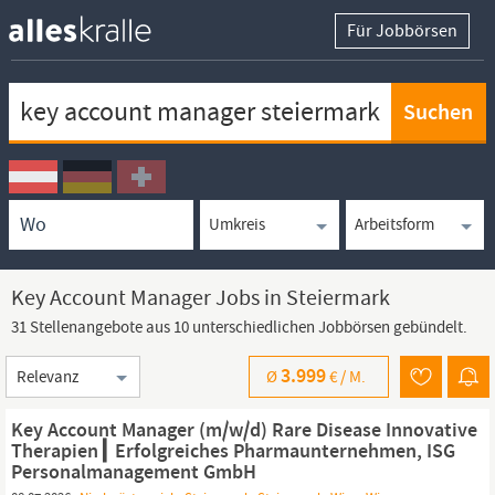
Für Jobbörsen
Keywortsuche
Ortssuche
Umkreissuche
Arbeitsform
Key Account Manager Jobs in Steiermark
31 Stellenangebote aus 10 unterschiedlichen Jobbörsen gebündelt.
Sortierung
3.999
Ø
€ /
M.
Key Account Manager (m/w/d) Rare Disease Innovative
Therapien┃ Erfolgreiches Pharmaunternehmen, ISG
Personalmanagement GmbH