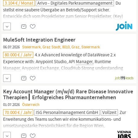
3.104 € / Monat
Arivo - Digitales Parkraummanagement
Du
stellst eine saubere Übergabe an Betrieb/Support sicher.
Entwickle dich vom Projektleiter zum Senior Projektleiter, (
Key
)
Account
Manager
oder in eine Führungsrolle. Qualifikation
Ausbildung/Erfahrung : Technische Ausbildung (HTL/FH/Uni)
oder vergleichbare Berufserfahrung in einem technischen Umfeld
MuleSoft Integration Engineer
(z. B.
06.07.2026
Steiermark, Graz Stadt, 8010, Graz, Steiermark
80.000 € / Jahr
4.x Advanced knowledge of DataWeave 2.x
Experience with: Anypoint Studio, API
Manager,
Runtime
Manager,
Anypoint Exchange, CloudHub Strong understanding
of: API-led Connectivity, REST & SOAP APIs, JSON/XML
transformations, Event-driven integrations, Batch processing
SalesForce Sales Cloud, Service Cloud and Marketing Cloud
Key Account Manager (m/w/d) Rare Disease Innovative
Integration experience, including
Accounts,
Contacts, Leads ...
Therapien┃ Erfolgreiches Pharmaunternehmen
01.07.2026
Österreich
70.000 € / Jahr
ISG Personalmanagement GmbH
Vollzeit
Zur
Erweiterung des Teams suchen wir eine kommunikations- und
umsetzungsstarke Persönlichkeit für die Region Wien,
Niederösterreich und
Steiermark.
Nach fundierter Einarbeitung